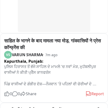
साहिल के भागने के बाद मामला नया मोड़, गांववासियों ने प्रेस 
कॉन्फ्रेंस की
VARUN SHARMA
VS
7m ago
Kapurthala,
Punjab:
ਪੁਲਿਸ ਹਿਰਾਸਤ ਤੋਂ ਭੱਜੇ ਸਾਹਿਲ ਦੇ ਮਾਮਲੇ ’ਚ ਨਵਾਂ ਮੋੜ, ਮੁਹੱਬਲੀਪੁਰ 
ਵਾਸੀਆਂ ਨੇ ਕੀਤੀ ਪ੍ਰੈੱਸ ਕਾਨਫਰੰਸ

ਪਿੰਡ ਵਾਸੀਆਂ ਦੇ ਗੰਭੀਰ ਦੋਸ਼—ਨੌਜਵਾਨ ’ਤੇ ਪਹਿਲਾਂ ਵੀ ਚੋਰੀਆਂ ਦੇ 
ਇਲਜ਼ਾਮ; ਪਰਿਵਾਰ ਵੱਲੋਂ ਨੌਜਵਾਨ ਨੂੰ ਗਾਇਬ ਕਰਨ ਦਾ ਦਾਅਵਾ, ਭੱਜਣ ਤੋਂ 
0
0
Share
Report
ਬਾਅਦ ਦੀ CCTV ਵੀਡੀਓ ਕੀਤੀ ਪੇਸ਼

ਸੁਲਤਾਨਪੁਰ ਲੋਧੀ: ਥਾਣਾ ਸੁਲਤਾਨਪੁਰ ਲੋਧੀ ਅਧੀਨ ਆਉਦੀ ਚੌਂਕੀ 