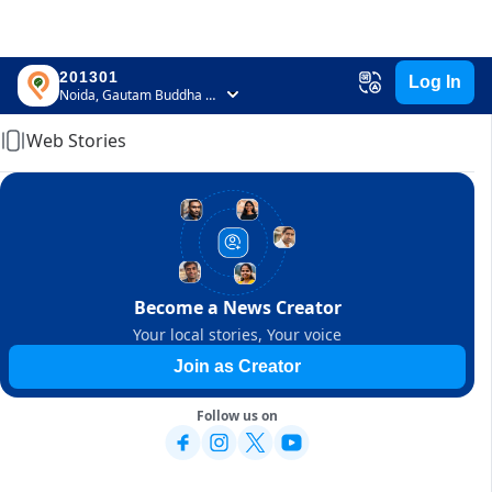
201301
Log In
Home
Noida, Gautam Buddha Nagar, Uttar Pradesh
Web Stories
Become a News Creator
Your local stories, Your voice
Join as Creator
Follow us on