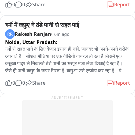
भोजन परोसने में स्कूल के शिक्षक भी सहयोग करते नजर आए। जी मीडिया 
0
0
Share
Report
की टीम ने बच्चों से भी बात की और सप्ताह के अलग-अलग दिनों में मिलने 
वाले भोजन के बारे में जानकारी ली। ज्यादातर बच्चों ने बताया कि उन्हें 
सप्ताह के छह दिन अलग-अलग तरह का भोजन दिया जाता है और भोजन की 
गर्मी में कछुए ने ठंडे पानी से राहत पाई
गुणवत्ता भी ठीक रहती है। वहीं स्कूल की रसोइया ने बताया कि बच्चों के लिए 
Rakesh Ranjan
RR
6m ago
सप्ताह के अलग-अलग दिनों में अलग-अलग मेन्यू के अनुसार भोजन तैयार 
Noida,
Uttar Pradesh:
किया जाता है। सोमवार को चावल, दाल और सब्जी दी जाती है। सावन माह 
गर्मी से राहत पाने के लिए केवल इंसान ही नहीं, जानवर भी अपने-अपने तरीके 
के कारण फिलहाल अंडे की जगह बच्चों को फल दिए जा रहे हैं। मंगलवार को 
अपनाते हैं। सोशल मीडिया पर एक वीडियो वायरल हो रहा है जिसमें एक 
चावल, दाल और छोला... बुधवार को हरी सब्जी, पुलाव और दाल... गुरुवार 
कछुआ पाइप से निकलते ठंडे पानी का भरपूर मजा लेता दिखाई दे रहा है। 
को चावल, दाल, चोखा और हरी सब्जी की भुजिया... जबकि शुक्रवार को 
जैसे ही पानी कछुए के ऊपर गिरता है, कछुआ उसे एन्जॉय कर रहा है। ये 
चावल, दाल, सब्जी और अंडा दिया जाता है। स्कूल प्रबंधन का कहना है कि 
केवल न केवल मजेदार है बल्कि ये भी दिखाती है कि जानवर भी संवेदनशील 
बच्चों को परोसे जाने वाले भोजन की गुणवत्ता पर लगातार नजर रखी जाती 
0
0
Share
Report
होते हैं और उन्हें भी आराम और सुख की जरूरत होती है।

है। शिक्षक समय-समय पर भोजन की जांच करते हैं, ताकि बच्चों की थाली में 
गर्मी से परेशान कछुआ

गुणवत्तापूर्ण और सुरक्षित भोजन पहुंचे। मिड-डे मील सिर्फ बच्चों की भूख 
ADVERTISEMENT
कछुए ने लिया ठंडे पानी का मजा
मिटाने का जरिया नहीं, बल्कि उनके पोषण और स्कूल में उपस्थिति से भी 
जुड़ा है। ऐसे में भोजन की गुणवत्ता और साफ-सफाई बेहद जरूरी है। धनसार 
के लक्ष्मी नारायण स्कूल में फिलहाल हमारी टीम के रियलिटी चेक में भोजन 
तैयार करने और परोसने की प्रक्रिया संतोषजनक नजर आई।