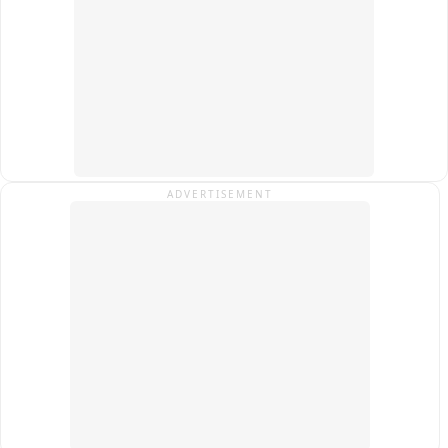
हॉस्पिटल के रख रखाव पर गंभीर सवाल खड़े! 

इससे पहले भी जिला अस्पताल के कई हिस्सों में गिर चुका है सीलिंग फॉल
ADVERTISEMENT