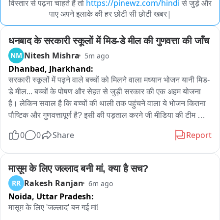
विस्तार से पढ़ना चाहते हैं तो
https://pinewz.com/hindi
से जुड़े और
पाए अपने इलाके की हर छोटी सी छोटी खबर|
धनबाद के सरकारी स्कूलों में मिड-डे मील की गुणवत्ता की जाँच
Nitesh Mishra
NM
5m ago
Dhanbad,
Jharkhand:
सरकारी स्कूलों में पढ़ने वाले बच्चों को मिलने वाला मध्यान भोजन यानी मिड-
डे मील... बच्चों के पोषण और सेहत से जुड़ी सरकार की एक अहम योजना 
है। लेकिन सवाल है कि बच्चों की थाली तक पहुंचने वाला ये भोजन कितना 
पौष्टिक और गुणवत्तापूर्ण है? इसी की पड़ताल करने जी मीडिया की टीम 
धनबाद के सरकारी स्कूलों में पहुंची। धनसार के लक्ष्मी नारायण स्कूल में 
0
0
Share
Report
हमारी टीम ने मिड-डे मील की हकीकत देखी। बच्चों को साफ-सुथरे तरीके से 
भोजन परोसा जा रहा था। देखिए हमारी ये खास रिपोर्ट। यह तस्वीर धनबाद 
के धनसार स्थित लक्ष्मी नारायण स्कूल की हर दिन 400 बच्चों का भोजन 
मासूम के लिए जल्लाद बनी मां, क्या है सच?
बनाने जताया है.. शनिवार को दोपहर के भोजन की तैयारी चल रही है। रसोई 
Rakesh Ranjan
RR
6m ago
में साफ-सफाई का ध्यान रखा जा रहा है और बच्चों के लिए खिचड़ी तैयार की 
Noida,
Uttar Pradesh:
गई है। भोजन परोसने के लिए बच्चे कतार में पहुंचते हैं और उन्हें थाली में 
मासूम के लिए 'जल्लाद' बन गई मां!
खिचड़ी के साथ चोखा, चिप्स और अचार दिया जाता है। वहीं है बच्चों को 