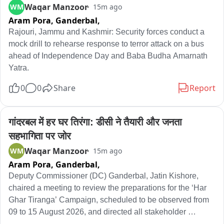
Waqar Manzoor
WM
15m ago
में करंट होने से डंपर में शॉर्ट सर्किट हो गया और देखते ही देखते उसमें आग 
Aram Pora, Ganderbal,
लग गई। हादसे में डंपर पूरी तरह जल गया। गिनीमत रही कि हादसे में कोई 
Rajouri, Jammu and Kashmir: Security forces conduct a 
जनहानि नहीं हुई। जानकारी के अनुसार देर रात घूमचक्कर की ओर से झुंझुनूं 
mock drill to rehearse response to terror attack on a bus 
की तरफ जा रहा डंपर चूंगी नंबर-3 के पास पहुंचा। इसी दौरान डंपर सड़क 
ahead of Independence Day and Baba Budha Amarnath 
के बीच लगे स्ट्रीट लाइट के पोल से टकरा गया। टक्कर के बाद पोल में 
Yatra.
करंट आने से डंपर में शॉर्ट सर्किट हुआ और आग भड़क गई। आग लगते ही 
डंपर में सवार दो लोग तत्काल वाहन से उतरकर बाहर निकले, जिससे उनकी 
0
0
Share
Report
जान बच गई। देखते ही देखते आग ने पूरे डंपर को अपनी चपेट में ले लिया। 
आसपास मौजूद लोगों ने पुलिस को सूचना दी और दमकल की मदद से आग 
पर काबू पाने का प्रयास किया गया। सूचना मिलने पर पुलिस मौके पर पहुंची 
गांदरबल में हर घर तिरंगा: डीसी ने तैयारी और जनता 
और डंपर को सड़क से हटवाकर यातायात सुचारू करवाया। हादसे के कारण 
सहभागिता पर जोर
कुछ समय के लिए सड़क पर आवागमन प्रभावित रहा।
Waqar Manzoor
WM
15m ago
Aram Pora, Ganderbal,
Deputy Commissioner (DC) Ganderbal, Jatin Kishore,  
chaired a meeting to review the preparations for the ‘Har 
Ghar Tiranga’ Campaign, scheduled to be observed from 
09 to 15 August 2026, and directed all stakeholder 
departments to ensure its successful implementation 