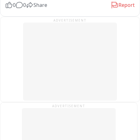
0
0
Share
Report
through coordinated efforts and maximum public 
participation across the district.

ADVERTISEMENT
At the outset, the Deputy Commissioner reviewed the 
action plan prepared by the concerned departments for the 
smooth conduct of the campaign. Stressing the importance 
of the national initiative, he emphasized that all 
departments should work in close coordination to make 
the campaign a vibrant celebration of patriotism, national 
unity and pride.

Reviewing the preparations department-wise, the Deputy 
Commissioner directed all concerned officers to launch an 
extensive door-to-door awareness campaign to encourage 
ADVERTISEMENT
every household to hoist the National Flag during the 
campaign period. 

The Deputy Commissioner directed all Urban Local 