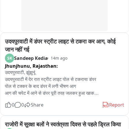
उदयपुरवाटी में डंपर स्ट्रीट लाइट से टकरा कर आग, कोई 
जान नहीं गई
Sandeep Kedia
SK
14m ago
Jhunjhunu,
Rajasthan:
उदयपुरवाटी, झुंझुनूं

उदयपुरवाटी में देर रात स्ट्रीट लाइट पोल से टकराया डंपर

पोल से टक्कर के बाद डंपर में लगी भीषण आग

आग की चपेट में आने से डंपर पूरी तरह जलकर हुआ खाक

डंपर में सवार दो लोगों ने समय रहते कूदकर बचाई जान

0
0
Share
Report
गनीमत रही हादसे में नहीं हुई कोई जनहानि

दमकल की मदद से आग पर पाया गया काबू

झुंझुनूं जिले के उदयपुरवाटी शहर में चूंगी नंबर-3 के पास देर रात एक डंपर 
राजोरी में सुरक्षा बलों ने स्वतंत्रता दिवस से पहले ड्रिल किया
सड़क के बीच लगे स्ट्रीट लाइट के पोल से टकरा गया। टक्कर के बाद पोल 