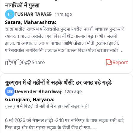
রয়েছেন। ইতিমধ্যে প্রশাসনের তরফে নর্দমা পরিষ্কারের কাজও করা হয়েছে। তবে 
नागरिकों में गुस्सा
নিয়মিত স্প্রে ও ফগিংয়ের দাবি জানিয়েছেন বাসিন্দারা। ডেঙ্গু প্রতিরোধে প্রয়োজনীয় 
TUSHAR TAPASE
TT
11m ago
ব্যবস্থা নেওয়ার আশ্বাস দিয়েছেন বিডিও।
Satara,
Maharashtra:
साताऱ्यातील राजपथ परिसरातील फुटपाथवरील फरशी अचानक फुटल्याने 
त्यावरून चालत असलेला एक विद्यार्थी थेट नाल्यात पडून गंभीर जखमी 
झाला. या अपघातात त्याच्या पायाला आणि तोंडाला मोठी दुखापत झाली. 
परिसरातील नागरिकांनी तत्काळ मदत करून विद्यार्थ्याला उपचारासाठी 
रुग्णालयात दाखल केले. या घटनेमुळे फुटपथच्या निकृष्ट अवस्थेबाबत 
0
0
Share
Report
नागरिकांमध्ये तीव्र नाराजी व्यक्त होत असून, तातडीनेदुरुस्ती करण्याची 
मागणी होत आहे.
गुरुग्राम में दो महीनों में सड़के धँसीं: हर जगह बड़े गड्ढे
Devender Bhardwaj
DB
12m ago
Gurugram,
Haryana:
गुरूग्राम में पिछले दो महीनों में कहा कहाँ सड़क धसी 

6 मई 2026 को नेशनल हाईवे -248 पर नर्सिंगपुर के पास सड़क धसी कई 
फिट बड़ा और घेरा गड्डा सड़क के बीचों बीच हो गया..
