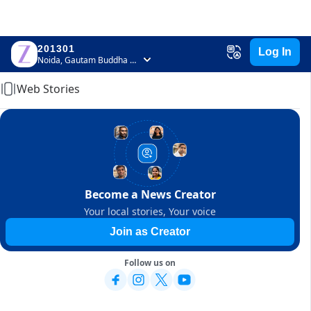
201301
Log In
Home
Noida, Gautam Buddha Nagar, Uttar Pradesh
Web Stories
Become a News Creator
Your local stories, Your voice
Join as Creator
Follow us on