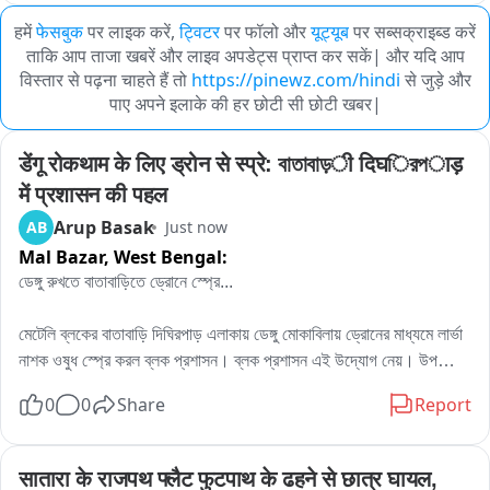
हमें
फेसबुक
पर लाइक करें,
ट्विटर
पर फॉलो और
यूट्यूब
पर सब्सक्राइब्ड करें
ताकि आप ताजा खबरें और लाइव अपडेट्स प्राप्त कर सकें| और यदि आप
विस्तार से पढ़ना चाहते हैं तो
https://pinewz.com/hindi
से जुड़े और
पाए अपने इलाके की हर छोटी सी छोटी खबर|
डेंगू रोकथाम के लिए ड्रोन से स्प्रे: বাতাবাড়ी दिघিরপाड़ 
में प्रशासन की पहल
Arup Basak
AB
Just now
Mal Bazar,
West Bengal:
ডেঙ্গু রুখতে বাতাবাড়িতে ড্রোনে স্প্রে...

মেটেলি ব্লকের বাতাবাড়ি দিঘিরপাড় এলাকায় ডেঙ্গু মোকাবিলায় ড্রোনের মাধ্যমে লার্ভা 
নাশক ওষুধ স্প্রে করল ব্লক প্রশাসন। ব্লক প্রশাসন এই উদ্যোগ নেয়। উপস্থিত 
ছিলেন মাটিয়ালীর বিডিও সুমন্ত ভৌমিক। তিন দিন আগে ওই এলাকায় দুই বছরের 
0
0
Share
Report
এক শিশুর ডেঙ্গু আক্রান্তের হদিশ মেলে। শিশুটিকে মাল সুপার স্পেশালিটি হাসপাতালে 
ভর্তি করা হয়েছে। স্থানীয় সূত্রে জানা গিয়েছে, গত দেড় মাসে বাতাবাড়ি দিঘিরপাড় 
ও সংলগ্ন এলাকায় ৩৬ জন ডেঙ্গু আক্রান্ত হয়েছেন। সকলেই বর্তমানে সুস্থ 
सातारा के राजपथ फ्लैट फुटपाथ के ढहने से छात्र घायल, 