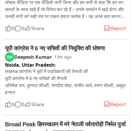
सोशल मीडिया पर एक वीडियो जारी किया और हम सभी से कहा कि हम उन 
छात्रों के साथ खड़े हैं जो विरोध कर रहे हैं। उनके समर्थन में खड़े होना और 
उनकी मांगों को सही मंच पर रखना हमारा कर्तव्य है। वह उनसे बात करना 
चाहते थे और उन्हें बताना चाहते थे कि उन्हें उनकी समस्याओं के बारे में पता 
0
0
Share
Report
है। हम रविवार को भी यहां आए थे और उनसे कहा था कि हम जल्द ही 
सरकार के सामने यह मुद्दा उठाएंगे। हमने मुख्यमंत्री से बात की और मामले 
पर गंभीरता से और सकारात्मक रूप से चर्चा हुई। छात्रों ने अपना 
यूपी कांग्रेस ने 6 नए सचिवों की नियुक्ति की घोषणा
प्रतिनिधिमंडल चुन लिया है। बस कुछ ऐसे लोगों से बचने की ज़ूरत है जो 
Deepesh Kumar
DK
13m ago
अजीब हरकतें कर रहे हैं, जो दूसरी पार्टियों के लोग हैं। नतीजे अच्छे होंगे। 
Noida,
Uttar Pradesh:
छात्रों ने उनसे बात की और उन्हें अपनी समस्याओं के बारे में बताया़। हम 
लखनऊ कांग्रेस ने यूपी में पदाधिकारी की तैनाती की

सरकार के साथ सकारात्मक बातचीत कर रहे हैं और नतीजे अच्छे होंगे। एक 
यूपी कांग्रेस में 6 नए सचिवों की तैनाती

अच्छी व्यवस्था बनाई जाएगी ताकि आने वाले समय में ऐसी समस्याएं न हों..."
अभिषेक दत्त, कुणाल चौधरी, जगदीश चंद्र, संजीव आर्य, वरुण चौधरी, अब्दुल 
हन्नान
0
0
Share
Report
Broad Peak हिमस्खलन में मरे नेपाली पर्वतारोही निर्मल पुर्जा 