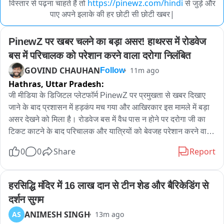
विस्तार से पढ़ना चाहते हैं तो
https://pinewz.com/hindi
से जुड़े और
पाए अपने इलाके की हर छोटी सी छोटी खबर|
PinewZ पर खबर चलने का बड़ा असर! हाथरस में रोडवेज 
बस में परिचालक को परेशान करने वाला दरोगा निलंबित
GOVIND CHAUHAN
11m ago
Follow
Hathras,
Uttar Pradesh:
जी मीडिया के डिजिटल प्लेटफॉर्म PinewZ पर प्रमुखता से खबर दिखाए 
जाने के बाद प्रशासन में हड़कंप मच गया और आखिरकार इस मामले में बड़ा 
असर देखने को मिला है। रोडवेज बस में वैध पास न होने पर दरोगा जी का 
टिकट काटने के बाद परिचालक और यात्रियों को बेवजह परेशान करने वाले 
आरोपी दरोगा पर गाज गिर गई है। जैसी ही यह खबर और वीडियो PinewZ 
0
0
Share
Report
पर प्रसारित हुई, सोशल मीडिया से लेकर प्रशासनिक गलियारों तक हलचल 
तेज हो गई। खबर के संज्ञान में आते ही पुलिस प्रशासन ने त्वरित और सख्त 
एक्शन लेते हुए आरोपी दरोगा को निलंबित कर दिया है। आगरा से हाथरस आ 
हरसिद्धि मंदिर में 16 लाख दान से टीन शेड और बैरिकेडिंग से 
रही रोडवेज बस में एक दरोगा जी ने ऐसा पास दिखाया जो बसों में वैध नहीं 
दर्शन सुगम
था। नियम के तहत जब परिचालक लोकेंद्र कुमार ने दरोगा जी का टिकट 
ANIMESH SINGH
AS
13m ago
काट दिया, तो गुस्साए दरोगा ने अपनी धौंस जमाते हुए बस को सासनी थाने 