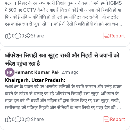
पटना। बिहार के स्वास्थ्य मंत्री निशांत कुमार ने कहा, "अभी हमने IGIMS 
में 500 नए CCTV कैमरे लगाए हैं जिससे कोई भी आपदा की स्थिति हो या 
फिर कोई संदिग्ध गतिविधि हो तो उसे हम मॉनिटर कर सकेंगे। वो कंट्रोल 
एंड कमांड रूम से जुड़ा रहेगा। कोई भी ऐसी स्थिति होगी तो हमें पता चल 
जाएगा और उसमें जो भी वीडियो रिकॉर्डिंग होगा, वो सुरक्षित और संग्रहित 
0
0
Share
Report
रहेगा। हम जब चाहे उसका इस्तेमाल कर सकते हैं।" उन्होंने CCM को 
लेकर कहा, "अभी हमने CCM का उद्घाटन किया है। जब 1 अंग काम 
करना बंद करता है तो उसे ICU में ले जाते हैं मगर जब कई सारे अंग काम 
ऑपरेशन सिपाही रक्षा सूत्र: राखी और मिट्टी से जवानों को 
करना बंद करता है तो उसे CCM में ले जाते हैं। यहाँ पर नेफ्रोलोजी, 
संदेश पहुंचा रहा है
गैस्ट्रोएंटरोलोजी और सेंट्रल नर्वस सिस्टम, इससे जुड़ी बीमारियां ठीक होती 
Hemant Kumar Pal
HK
27m ago
हैं... इससे मरीजों को बहुत सुविधा मिलेगा। अभी 20 बिस्तरों का CCM शुरू 
Khairgarh,
Uttar Pradesh:
हुआ है तो जो भी गंभीर रूप से बीमार हैं, वो CCM में आएंगे।"
रक्षाबंधन के पावन पर्व पर भारतीय सैनिकों के प्रति सम्मान और स्नेह व्यक्त 
करने के उद्देश्य से चलाए जा रहे 'ऑपरेशन सिपाही रक्षा सूत्र' अभियान के 
तहत इस वर्ष भी बच्चों और महिलाओं द्वारा तैयार किए गए रक्षा सूत्र, राखी, 
छत्तीसगढ़ की पवित्र मिट्टी और सैनिकों के नाम लिखे गए पत्र देश की 
सीमाओं पर तैनात जवानों तक पहुंचाए जाएंगे। अभियान के संयोजक एवं पूर्व 
0
0
Share
Report
सैनिक महासभा के अध्यक्ष महेंद्र प्रताप सिंह राणा ने बताया कि यह इस 
अभियान का चौथा वर्ष है। अब तक छत्तीसगढ़ की मिट्टी से लगभग 27 लाख 