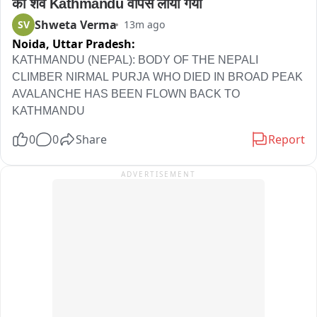
का शव Kathmandu वापस लाया गया
Shweta Verma
SV
13m ago
Noida,
Uttar Pradesh:
KATHMANDU (NEPAL): BODY OF THE NEPALI 
CLIMBER NIRMAL PURJA WHO DIED IN BROAD PEAK 
AVALANCHE HAS BEEN FLOWN BACK TO 
KATHMANDU
0
0
Share
Report
ADVERTISEMENT