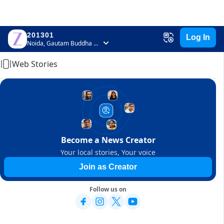
201301
Log In
Home
Noida, Gautam Buddha Nagar, Uttar Pradesh
Web Stories
Become a News Creator
Your local stories, Your voice
Join as Creator
Follow us on