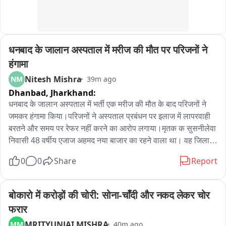
है लेकिन अबतक एफआईआर नहीं हुआ है जिला प्रशासन डॉक्टर की मदद 
कर रहा है जिसको लेकर आज कैंडिल मार्च निकला गया है दोषी डॉक्टर पट 
करवाई नहीं हुई तो हमलोग धरने पर बैठ जायेंगे 

धनबाद के जालान अस्पताल में मरीज की मौत पर परिजनों ने 
बाइट-प्रदर्शनकारी
हंगामा
Nitesh Mishra
NM
39m ago
Dhanbad,
Jharkhand:
धनबाद के जालान अस्पताल में भर्ती एक मरीज की मौत के बाद परिजनों ने 
जमकर हंगामा किया।परिजनों ने अस्पताल प्रबंधन पर इलाज में लापरवाही 
बरतने और समय पर रेफर नहीं करने का आरोप लगाया।मृतक क सुसनीलेवा 
निवासी 48 वर्षीय एजाज अहमद नया बाजार का रहने वाला था। वह जिला 
शिक्षा अधीक्षक (डीएसइ) कार्यालय में सीनियर क्लर्क के पद पर कार्यरत थे। 
0
0
Share
Report
उनकी मौत की सूचना मिलते ही परिजन और परिचित बड़ी संख्या में अस्पताल 
पहुंच गए। इसके बाद अस्पताल परिसर में कुछ देर तक तनावपूर्ण स्थिति बनी 
रही।सूचना पर पहुंची धनबाद पुलिस ने मामला शांत कराया।मृतक के 
बोकारो में करोड़ों की चोरी: सोना-चाँदी और नकद लेकर चोर 
परिजन इम्तियाज हमीद ने बताया कि एजाज अहमद को तीन अगस्त को तेज 
फरार
बुखार आने के बाद इलाज के लिए जालान अस्पताल में भर्ती कराया गया था। 
MRITYUNJAI MISHRA
MM
40m ago
शुरुआत में चिकित्सकों द्वारा इलाज किया गया, लेकिन बुधवार रात अस्पताल 