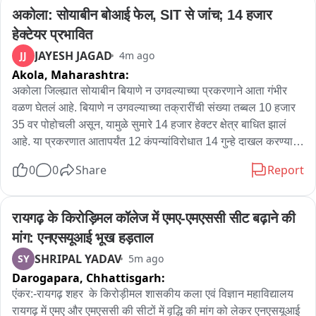
रामरेखा लौट रहे थे। इसी दौरान लंगड़ा टोली के पास ट्रेलर के कारण 
सवालों के जवाब अब पोस्टमार्टम रिपोर्ट और पुलिस जांच के बाद ही सामने 
अकोला: सोयाबीन बोआई फेल, SIT से जांच; 14 हजार 
पिकअप वैन अनियंत्रित होकर पलट गई। सूचना मिलते ही पुलिस मौके पर 
आएंगे। फिलहाल पुलिस हर पहलू की गहनता से जांच कर रही है।
हेक्टेयर प्रभावित
पहुंची और स्थानीय लोगों की मदद से घायलों को अस्पताल पहुंचाया। पुलिस 
JAYESH JAGAD
JJ
4m ago
मामले की जांच कर रही है।
Akola,
Maharashtra:
अकोला जिल्ह्यात सोयाबीन बियाणे न उगवल्याच्या प्रकरणाने आता गंभीर 
वळण घेतलं आहे. बियाणे न उगवल्याच्या तक्रारींची संख्या तब्बल 10 हजार 
35 वर पोहोचली असून, यामुळे सुमारे 14 हजार हेक्टर क्षेत्र बाधित झालं 
आहे. या प्रकरणात आतापर्यंत 12 कंपन्यांविरोधात 14 गुन्हे दाखल करण्यात 
आले आहेत. मात्र, आता उशिरा का होईना या संपूर्ण प्रकरणाच्या सखोल 
0
0
Share
Report
चौकशीसाठी SIT स्थापन करण्यात आली आहे. सोयाबीन बियाण्यांच्या उगवण 
क्षमतेवरून शेतकऱ्यांमध्ये मोठा संताप निर्माण झाला होता. झी 24 तासानेही 
वेळोवेळी हा बोगस बियाण्यांचा मुद्दा लावून धरला होता. तर मुर्तीजापूरचे भाजप 
रायगढ़ के किरोड़िमल कॉलेज में एमए-एमएससी सीट बढ़ाने की 
आमदार हरीश पिंपळे यांनीही हा प्रश्न विधानसभेत उपस्थित करून दोषींवर 
मांग: एनएसयूआई भूख हड़ताल
कारवाईची मागणी केली होती. आता या प्रकरणाची चौकशी SIT मार्फत केली 
SHRIPAL YADAV
SY
5m ago
जाणार आहे. जिल्हा पोलीस अधीक्षकांसह जिल्ह्यातील सर्व पोलीस ठाण्यांचे 
Darogapara,
Chhattisgarh:
अधिकारी आणि कृषी विभागाचे अधिकारी थेट शेतकऱ्यांच्या बांधावर जाऊन 
पाहणी करणार आहेत. बियाणे नेमके कोणत्या कारणामुळे उगवले नाही, 
एंकर:-रायगढ़ शहर  के किरोड़ीमल शासकीय कला एवं विज्ञान महाविद्यालय 
त्यामध्ये बियाण्यांचा दोष आहे की अन्य काही कारणं आहेत, याचा सखोल 
रायगढ़ में एमए और एमएससी की सीटों में वृद्धि की मांग को लेकर एनएसयूआई 