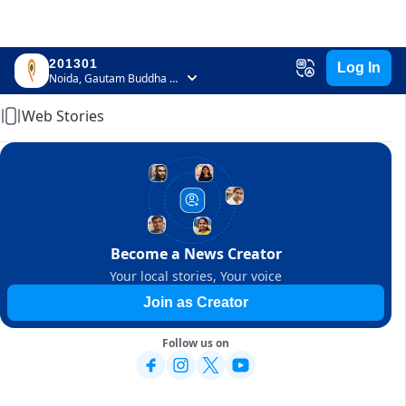
201301
Log In
Home
Noida, Gautam Buddha Nagar, Uttar Pradesh
Web Stories
Become a News Creator
Your local stories, Your voice
Join as Creator
Follow us on