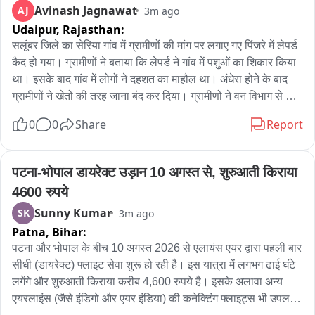
Avinash Jagnawat
AJ
3m ago
था

Udaipur,
Rajasthan:
सलूंबर जिले का सेरिया गांव में ग्रामीणों की मांग पर लगाए गए पिंजरे में लेपर्ड 
रास्ते में खींवसर के निकट घायल युवक को ले जा रहीं से एम्बुलैंस पलटी

कैद हो गया। ग्रामीणों ने बताया कि लेपर्ड ने गांव में पशुओं का शिकार किया 
था। इसके बाद गांव में लोगों ने दहशत का माहौल था। अंधेरा होने के बाद 
घायल युवक की हुई मौत

ग्रामीणों ने खेतों की तरह जाना बंद कर दिया। ग्रामीणों ने वन विभाग से 
पिंजरा लगाने की मांग की थी। ग्रामीणों की मांग पर वन विभाग ने लेपर्ड की 
सूचना मिलते ही सदर थाना पुलिस पहुंची मौके पर,

0
0
Share
Report
ज्यादातर मूवमेंट की जगह पिंजरा लगाया। सुबह ग्रामीणों को दहाड़ने की 
आवाज सुनाई दी। सभी मौके पर पहुंचे तो लेपर्ड पिंजरे ने कैद मिला। सूचना 
पुलिस ने मामले की जांच पड़ताल की शुरू
पर वन विभाग के रेंजर खेमराज अपनी टीम के साथ मौके पर पहुंचे और लेपर्ड 
पटना-भोपाल डायरेक्ट उड़ान 10 अगस्त से, शुरुआती किराया 
को पशु चिकित्सालय लाया गया। यहां लेपर्ड का स्वास्थ्य परीक्षण किया 
4600 रुपये
जाकर जंगल में छोड़ जाएगा。
Sunny Kumar
SK
3m ago
Patna,
Bihar:
पटना और भोपाल के बीच 10 अगस्त 2026 से एलायंस एयर द्वारा पहली बार 
सीधी (डायरेक्ट) फ्लाइट सेवा शुरू हो रही है। इस यात्रा में लगभग ढाई घंटे 
लगेंगे और शुरुआती किराया करीब 4,600 रुपये है। इसके अलावा अन्य 
एयरलाइंस (जैसे इंडिगो और एयर इंडिया) की कनेक्टिंग फ्लाइट्स भी उपलब्ध 