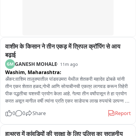
मामले की राज्य स्तर पर जांच कराने की मांग करते हुए सवाल उठाया है कि 
पेटण्याची दाट शक्यता
कट्टों से निकाला गया गेहूं आखिर कहां खपाया जा रहा था।
वाशीम के किसान ने तीन एकड़ में त्रिपल क्रॉपिंग से आय 
बढ़ाई
GANESH MOHALE
GM
11m ago
Washim,
Maharashtra:
अँकर:वाशिम तालुक्यातील पांडवउमरा येथील शेतकरी महादेव ढोबळे यांनी 
तीन एकर शेतात हळद,गोभी आणि सोयाबीनची एकत्र लागवड करून तिहेरी 
पीक पद्धतीचा यशस्वी प्रयोग केला आहे. गेल्या तीन वर्षांपासून ते हा प्रयोग 
करत असून मागील वर्षी त्यांना प्रति एकर साडेपाच लाख रुपयांचे उत्पन्न 
मिळाले.कमी क्षेत्रातही तिहेरी पीक पद्धतीतून अधिक उत्पन्न मिळू शकते,हे 
0
0
Share
Report
त्यांनी आपल्या प्रयोगातून सिद्ध करून दाखवले आहे。
हाथरस में कांवड़ियों की सुरक्षा के लिए पुलिस का सराहनीय 