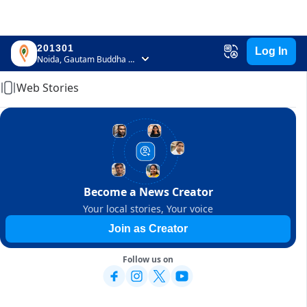
201301
Log In
Home
Noida, Gautam Buddha Nagar, Uttar Pradesh
Web Stories
Become a News Creator
Your local stories, Your voice
Join as Creator
Follow us on