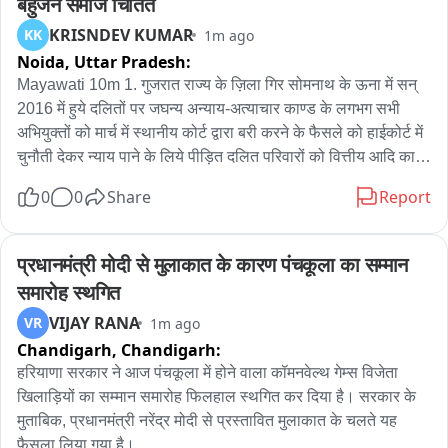
बहुजन समाज चितिंत
KRISNDEV KUMAR
KK
1m ago
Noida,
Uttar Pradesh:
Mayawati 10m 1. गुजरात राज्य के ज़िला गिर सोमनाथ के ऊना में सन् 
2016 में हुये दलितों पर जघन्य अन्याय-अत्याचार काण्ड के लगभग सभी 
अभियुक्तों को मार्च में स्थानीय कोर्ट द्वारा बरी करने के फैसले को हाईकोर्ट में 
चुनौती देकर न्याय पाने के लिये पीड़ित दलित परिवारों को वित्तीय आदि का 
भारी चुनौतियों का सामना करना पड़ रहा है। ऐसी विचलित करने वाली 
0
0
Share
Report
कड़वी सच्चाई से ख़ासकर ’बहुजन समाज’ के लोगों में भारी चिन्ता व्याप्त है। 
2. इसको लेकर मेरी चिन्ता का विशेष कारण यह भी है कि इस काण्ड के 
पीड़ितों से मिलने मैं खुद भी वहाँ गयी थी और वहाँ सच्चाई का पूरा पता करने 
प्रधानमंत्री मोदी से मुलाकात के कारण पंचकूला का सम्मान 
के बाद राज्य सरकार से सभी दोषियों के विरुद्ध सख़्त कार्रवाई करने की माँग 
समारोह स्थगित
की थी, किन्तु देश भर में इसके ख़िलाफ रोष व आक्रोश आदि होने के बावजूद 
VIJAY RANA
VR
1m ago
40 में से 35 आरोपी के मार्च महीने में बरी हो जाने की ख़बर कुछ और नहीं 
Chandigarh,
Chandigarh:
बल्कि दलितों के प्रति सरकारी द्वेष, उनके हित व सुरक्षा के प्रति लापरवाही 
व उदासीनता आदि का ही परिणाम ज़्यादा लगता है। 3. वैसे अभी भी मौक़ा है 
हरियाणा सरकार ने आज पंचकूला में होने वाला कॉमनवेल्थ गेम्स विजेता 
जब गुजरात सरकार अपनी इस ग़लती में सुधार करते हुये इस मामले की 
खिलाड़ियों का सम्मान समारोह फिलहाल स्थगित कर दिया है। सरकार के 
हाईकोर्ट में उचित पैरवी करके सभी दोषियों को सख़्त सज़ा दिलवाये ताकि 
मुताबिक, प्रधानमंत्री नरेंद्र मोदी से प्रस्तावित मुलाकात के चलते यह 
पीड़ित परिवारों को न्याय मिल सके और दूसरों को सबक। 4. साथ ही, राज्य 
फैसला लिया गया है।
