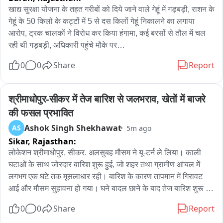
खाद्य सुरक्षा योजना के तहत गरीबों को दिये जाने वाले गेहूं में गड़बड़ी, राशन के 
गेहूं के 50 किलो के कट्टों में 5 से दस किलों गेहूं निकालने का लगाया 
आरोप, ट्रक चालकों ने विरोध कर किया हंगामा, कई बरसों से तौल में चल 
रही थी गड़बड़ी, अधिकारी पहुंचे मौके पर

0
0
Share
Report
राजस्थान राज्य भंडारण व्यवस्था निगम के गोदाम में ट्रक चालक और ट्रक 
यूनियन ने गेहूं के कट्टों से अनाज निकालने का आरोप लगाते हुए हंगामा 
किया। मामले की शिकायत जिला रसद अधिकारी प्रिया शर्मा से की गई, 
श्रीमाधोपुर-सीकर में तेज बारिश से जलभराव, खेतों में बाजरे 
जिन्होंने पूरे प्रकरण की जांच कराने और सभी कट्टों का वजन कराकर ही 
की फसल प्रभावित
सप्लाई भेजने का आश्वासन दिया है।

Ashok Singh Shekhawat
AS
5m ago
Sikar,
Rajasthan:
ट्रक चालक दिनेश सुमन ने बताया कि वह गोदाम से गेहूं का लदान कर रहा 
था। इसी दौरान कुछ ऐसे कट्टे ट्रक में चढ़ाए जा रहे थे जिनकी सील टूटी 
लोकेशन श्रीमाधोपुर, सीकर. अलसुबह मौसम ने यू-टर्न ले लिया। काली 
हुई थी और दोबारा सुतली से सिलाई की गई थी। आरोप है कि इन कट्टों में 
घटाओं के साथ जोरदार बारिश शुरू हुई, जो शहर तथा ग्रामीण आंचल में 
निर्धारित मात्रा से कम गेहूं भरा हुआ था। विरोध करने पर कथित रूप से उसे 
लगभग एक घंटे तक मूसलाधार रही। बारिश के कारण तापमान में गिरावट 
धमकाया गया और कहा गया कि यदि आपत्ति है तो कट्टे उतारकर लोडिंग-
आई और मौसम सुहावना हो गया। घने बादल छाने के बाद तेज बारिश शुरू हो 
अनलोडिंग का खर्च देकर ट्रक ले जाए।

गई, सड़कों पर पानी की धाराएं बहने लगीं। शहर के निचले इलाकों में 
0
0
Share
Report
जलभराव हो गया और घरों व दुकानों में भी पानी घुस गया। देर रात और 