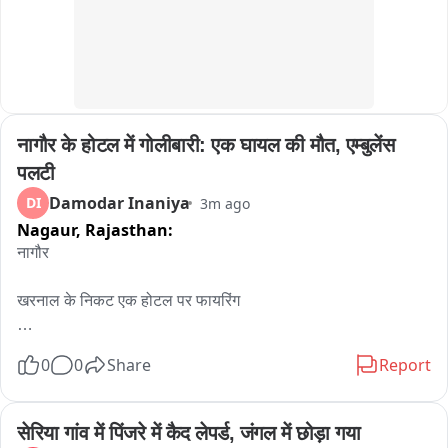
संबंधित धाराओं के तहत प्राथमिकी दर्ज कर आरोपी से पूछताछ शुरू कर दी 
है। साथ ही यह पता लगाया जा रहा है कि वह मादक पदार्थ की आपूर्ति किस 
नेटवर्क के जरिए करता था और इस कारोबार में उसके साथ और कौन-कौन 
लोग शामिल हैं।
नागौर के होटल में गोलीबारी: एक घायल की मौत, एम्बुलेंस 
पलटी
Damodar Inaniya
DI
3m ago
Nagaur,
Rajasthan:
नागौर

खरनाल के निकट एक होटल पर फायरिंग

खाना खाने आये युवक द्वारा फायरिंग करने की सुचना

0
0
Share
Report
फायरिंग में एक से एक युवक हुआ घायल

सेरिया गांव में पिंजरे में कैद लेपर्ड, जंगल में छोड़ा गया
घायल को एंबुलेंस की मदद की किया जोधपुर रैफर के लिए ले जाया जा रहा 