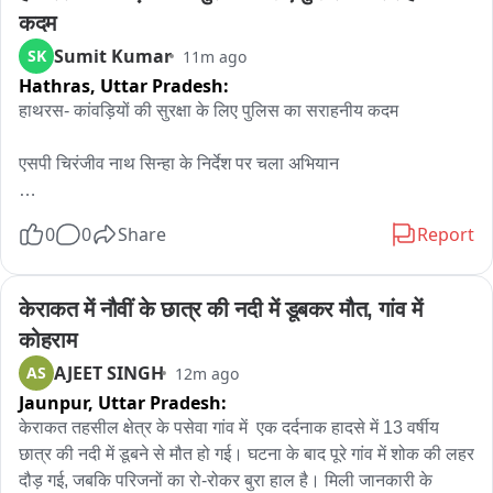
कदम
Sumit Kumar
SK
11m ago
Hathras,
Uttar Pradesh:
हाथरस- कांवड़ियों की सुरक्षा के लिए पुलिस का सराहनीय कदम

एसपी चिरंजीव नाथ सिन्हा के निर्देश पर चला अभियान

रात में दूर से दिखाई देंगे कांवड़िए, हादसों का खतरा कम

0
0
Share
Report
जैकेट की रिफ्लेक्टिव पट्टियां वाहन चालकों को करेंगी सतर्क

केराकत में नौवीं के छात्र की नदी में डूबकर मौत, गांव में 
थाना चंदपा पुलिस ने आगरा-अलीगढ़ बाईपास का मामला
कोहराम
AJEET SINGH
AS
12m ago
Jaunpur,
Uttar Pradesh:
केराकत तहसील क्षेत्र के पसेवा गांव में  एक दर्दनाक हादसे में 13 वर्षीय 
छात्र की नदी में डूबने से मौत हो गई। घटना के बाद पूरे गांव में शोक की लहर 
दौड़ गई, जबकि परिजनों का रो-रोकर बुरा हाल है। मिली जानकारी के 