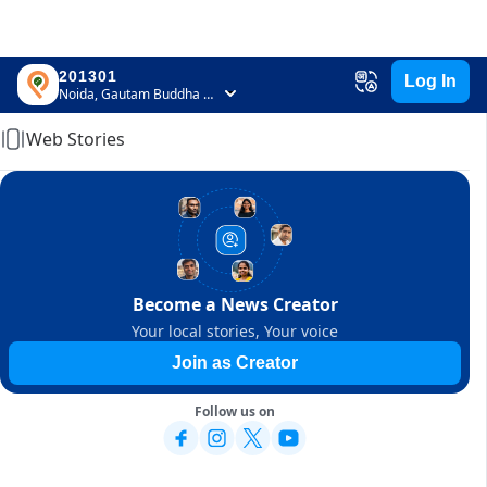
201301
Log In
Home
Noida, Gautam Buddha Nagar, Uttar Pradesh
Web Stories
Become a News Creator
Your local stories, Your voice
Join as Creator
Follow us on