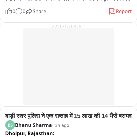
বুঝতে পেরে হাসি-ঠাট্টায় মেতে ওঠেন অনেকেই।

अनुसार मेरिट और बोनस के आधार पर देने की मांग 2013, 2018 और 
0
0
Share
Report
হেলমেট ছাড়া বাইক চালাতে দেখলেই সেই বাইক আরোহীর দিকে ছুটে যাচ্ছেন 
2023 की भर्ती प्रक्रिया की तर्ज पर भर्ती की मांग भर्ती नियमों में बदलाव नहीं 
যমরাজ। সামনে দাঁড়িয়ে প্রশ্ন করছেন, “হেলমেট পরে আসোনি কেন? জানো আমি 
करने की मांग को लेकर प्रदर्शन लंबे समय से एसएमएस मेडिकल कॉलेज के 
ADVERTISEMENT
যমরাজ? যে কোনও মুহূর্তে তোমার বাড়িতে পৌঁছে যেতে পারি!” এরপরই শুরু হচ্ছে 
बाहर संविदा कर्मी कर रहे विरोध
‘হিসেব-নিকেশ’। যমরাজের নির্দেশে চিত্রগুপ্ত খাতা খুলে জানতে চাইছেন গাড়ির 
কাগজপত্র ও প্রয়োজনীয় নথি সম্পর্কে। কোথাও নথিপত্রের ঘাটতি ধরা পড়লে 
চিত্রগুপ্তের কণ্ঠে বিস্ময়“যমরাজ, এ তো অবাক কাণ্ড! গাড়ির লাইসেন্স নেই, 
প্রয়োজনীয় নথিপত্রও নেই, হেলমেট নেই!” নাটকীয় এই পরিবেশের মধ্যেই বাইক ও 
চারচাকার চালকদের দেওয়া হচ্ছে গুরুত্বপূর্ণ বার্তা। বাইক আরোহীদের হেলমেট পরার 
অঙ্গীকার করানো হচ্ছে। একইসঙ্গে চারচাকার চালকদের সিটবেল্ট ব্যবহার এবং সমস্ত 
ট্রাফিক আইন মেনে চলার জন্য সচেতন করা হচ্ছে। ট্রাফিক পুলিশের এই অভিনব 
উদ্যোগ দেখতে তেমাথানি বাজার এলাকায় ভিড় জমে যায়। 많은 ব্যক্তি মোবাইল 
ফোনে গোটা সচেতনতা কর্মসূচির ভিডিও ও ছবি তুলে রাখেন। কারও মুখে হাসি, কেউ 
আবার হাততালি দিয়ে ট্রাফিক পুলিশের উদ্যোগকে স্বাগত জানান। সাধারণ মানুষের 
একাংশের মতে, শুধুমাত্র আইন প্রয়োগ বা জরিমানার মাধ্যমে নয়, এমন অভিনব ও 
बाड़ी सदर पुलिस ने एक सप्ताह में 15 लाख की 14 भैंसें बरामद
নাটকীয় পদ্ধতিতে সচেতনতার বার্তা মানুষের কাছে পৌঁছে দিলে তার প্রভাব আরও 
বেশি হতে পারে। পথ নিরাপত্তা সপ্তাহে সবং ও পিংলা পুলিশের এই উদ্যোগ যেন 
Bhanu Sharma
BS
3h ago
হাসির আড়ালে একটি কঠিন বার্তাই দিয়ে গেল হেলমেট ও সিটবেল্ট এড়িয়ে চলা মানেই 
Dholpur,
Rajasthan: