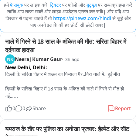
हमें
फेसबुक
पर लाइक करें,
ट्विटर
पर फॉलो और
यूट्यूब
पर सब्सक्राइब्ड करें
ताकि आप ताजा खबरें और लाइव अपडेट्स प्राप्त कर सकें| और यदि आप
विस्तार से पढ़ना चाहते हैं तो
https://pinewz.com/hindi
से जुड़े और
पाए अपने इलाके की हर छोटी सी छोटी खबर|
नाले में गिरने से 18 साल के अंकित की मौत: सरिता विहार में 
दर्दनाक हादसा
Neeraj Kumar Gaur
NK
3h ago
New Delhi,
Delhi:
दिल्ली के सरिता विहार में शख्स का फिसला पैर..गिरा नाले में.. हुई मौत

दिल्ली के सरिता विहार में 18 साल के अंकित की नाले में गिरने से मौत हो 
गई...

7 अगस्त की शाम को अंकित नोएडा से अपने घर भीम कॉलोनी अली विहार 
0
0
Share
Report
जा रहा था..तभी नाले की पुलिया को क्रोस करने के बाद.. पानी का फ्लो 
ज्यादा था..अंकित को लगा वो निकल जाएगा.. लेकिन उसका पैर फिसला और 
वो नाले में पानी के बहाव के साथ बह गया..
यमराज के तौर पर पुलिस का अनोखा प्रचार: हेल्मेट और सीट 