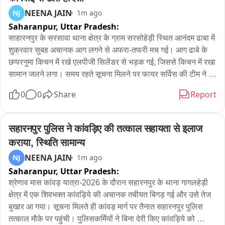
NEENA JAIN
NJ
1m ago
Saharanpur,
Uttar Pradesh:
साहारनपुर के सरसावा थाना क्षेत्र के ग्राम सरसोहेड़ी स्थित आनंदम ढाबा में 
शुक्रवार सुबह अचानक आग लगने से अफरा-तफरी मच गई। आग ढाबे के 
छप्परनुमा किचन में रखे एलपीजी सिलेंडर से भड़क गई, जिससे किचन में रखा 
सामान जलने लगा। समय रहते सूचना मिलने पर फायर सर्विस की टीम ने 
मौके पर पहुंचकर आग पर काबू पा लिया और संभावित बड़े हादसे को टाल 
0
0
Share
Report
दिया। फायर स्टेशन सरसावा को घटना की सूचना मिली। उस समय कांवड़ 
यात्रा ड्यूटी पर तैनात फायर सर्विस की यूनिट तत्काल घटनास्थल के लिए 
रवाना हुई। मौके पर पहुंचने पर टीम ने देखा कि किचन में रखे एलपीजी 
सहारनपुर पुलिस ने कांवड़िए की तत्काल सहायता से इलाज 
सिलेंडर में आग लगी हुई है और लपटें तेजी से फैल रही हैं। अग्निशमन द्वितीय 
कराया, स्थिति सामान्य
अधिकारी के नेतृत्व में टीम ने बिना समय गंवाए वाटर मिस्ट तकनीक का 
NEENA JAIN
NJ
1m ago
उपयोग करते हुए आग पर पूरी तरह काबू पा लिया। आग लगने से किचन में 
Saharanpur,
Uttar Pradesh:
रखे प्लास्टिक के डिब्बे, बाल्टियां, गैस चूल्हा और कुछ खाद्य सामग्री जलकर 
नष्ट हो गई। हालांकि फायर सर्विस की त्वरित कार्रवाई के कारण आग को पूरे 
श्रेणाव मास कांवड़ यात्रा-2026 के दौरान सहारनपुर के थाना गागलहेड़ी 
ढाबे में फैलने से रोक लिया गया। इससे किचन का बड़ा हिस्सा और ढाबे में 
क्षेत्र में एक शिवभक्त कांवड़िये की अचानक तबीयत बिगड़ गई और उसे तेज 
रखा अन्य सामान सुरक्षित बच गया, जिससे लाखों रुपये के संभावित नुकसान 
बुखार आ गया। सूचना मिलते ही कांवड़ मार्ग पर तैनात सहारनपुर पुलिस 
से बचाव सका। घटना के दौरान किसी भी व्यक्ति के घायल होने या जनहानि 
तत्काल मौके पर पहुंची। पुलिसकर्मियों ने बिना देरी किए कांवड़िये को 