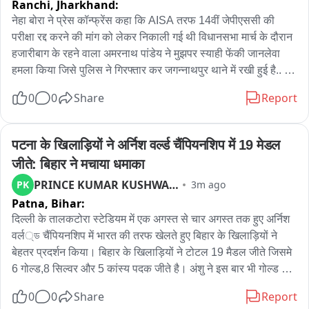
Ranchi,
Jharkhand:
नेहा बोरा ने प्रेस कॉन्फ्रेंस कहा कि AISA तरफ 14वीं जेपीएससी की 
परीक्षा रद्द करने की मांग को लेकर निकाली गई थी विधानसभा मार्च के दौरान 
हजारीबाग के रहने वाला अमरनाथ पांडेय ने मुझपर स्याही फेंकी जानलेवा 
हमला किया जिसे पुलिस ने गिरफ्तार कर जगन्नाथपुर थाने में रखी हुई है.. 
AISA की राष्ट्रीय अध्यक्ष ने कहा कि मार्च का मुद्दा यह था कि जो छात्र 
0
0
Share
Report
जयपाल सिंह मुंडा स्टेडियम में बैठे हुए है उनकी मांग है कि 14 वीं जेपीएससी 
की प्रारंभिक परीक्षा को रद्द किया जाए उसके साथ समय पर परीक्षा हो उस 
मांग के साथ हम है उसके साथ ही प्राइवेट एजेंसियों को परीक्षा का जिम्मा देने 
पटना के खिलाड़ियों ने अर्निश वर्ल्ड चैंपियनशिप में 19 मेडल 
के बजाय सरकार खुद अपने संस्थान से कराए इस मांग को लेकर हम लोग 
जीते: बिहार ने मचाया धमाका
विधानसभा घेराव मार्च हम लोगो ने निकाला थे उसी दौरान विनोबा भावे 
PRINCE KUMAR KUSHWAHA
PK
3m ago
यूनिवर्सिटी के BA ऑनर्स के छात्र ने पीछे से इंक हमारे ऊपर फेका 
Patna,
Bihar:
गया...जांच पर पता चला कि स्याही फेंकने वाला व्यक्ति RSS से जुड़ा हुआ है 
और स्याही फेंकने के बाद जय श्री राम का नारा लगाया गया है...बीजेपी क्यों 
दिल्ली के तालकटोरा स्टेडियम में एक अगस्त से चार अगस्त तक हुए अर्निश 
हमारे प्रोटेस्ट से नाराज है जिसकी वजह से हमारे ऊपर स्याही फेंका 
वर्ल্ড चैंपियनशिप में भारत की तरफ खेलते हुए बिहार के खिलाड़ियों ने 
गया...इंडी गठबंधन के सभी दलों को छात्रों के आंदोलन का समर्थन करना 
बेहतर प्रदर्शन किया। बिहार के खिलाड़ियों ने टोटल 19 मैडल जीते जिसमे 
चाहिए मार्च में हमारे ऊपर जानलेवा हमला हुआ इसपर पुलिस क्या कार्रवाई 
6 गोल्ड,8 सिल्वर और 5 कांस्य पदक जीते है। अंशु ने इस बार भी गोल्ड 
करेगी इसकी भी जानकारी पुलिस को देनी चाहिए...10 अगस्त को होने वाले 
पदक जीता है पिछली बार पिलिपिन्स मे भी अंशु ने गोल्ड पदक जीता था। 
0
0
Share
Report
विधानसभा मार्च में AISA का समर्थन रहेगा लेकिन मै इस मार्च में नहीं रहूंगी..
पटना पहुचने पर बैंड बाजे के साथ स्वागत किया गया।अंशु ने बताया कि 