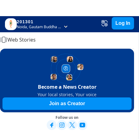
201301
Log In
Home
Noida, Gautam Buddha Nagar, Uttar Pradesh
Web Stories
Become a News Creator
Your local stories, Your voice
Join as Creator
Follow us on