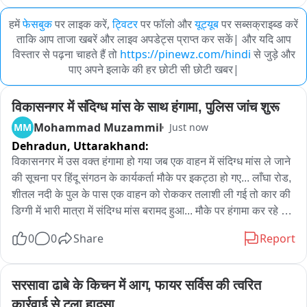
हमें
फेसबुक
पर लाइक करें,
ट्विटर
पर फॉलो और
यूट्यूब
पर सब्सक्राइब्ड करें
ताकि आप ताजा खबरें और लाइव अपडेट्स प्राप्त कर सकें| और यदि आप
विस्तार से पढ़ना चाहते हैं तो
https://pinewz.com/hindi
से जुड़े और
पाए अपने इलाके की हर छोटी सी छोटी खबर|
विकासनगर में संदिग्ध मांस के साथ हंगामा, पुलिस जांच शुरू
Mohammad Muzammil
MM
Just now
Dehradun,
Uttarakhand:
विकासनगर में उस वक्त हंगामा हो गया जब एक वाहन में संदिग्ध मांस ले जाने 
की सूचना पर हिंदू संगठन के कार्यकर्ता मौके पर इकट्ठा हो गए... लाँघा रोड, 
शीतल नदी के पुल के पास एक वाहन को रोककर तलाशी ली गई तो कार की 
डिग्गी में भारी मात्रा में संदिग्ध मांस बरामद हुआ... मौके पर हंगामा कर रहे 
आक्रोषित हिंदू संगठन के लोगो ने कहा कि सावन के महीने में मांस का 
0
0
Share
Report
परिवहन करने से स्थानीय लोगों की धार्मिक भावनाएं आहत हुई हैं.. जिसको 
लेकर उन्होंने मौके पर जमकर विरोध जताया। सूचना मिलते ही मौके पर 
पहुंची पुलिस वाहन और उसमें सवार लोगों को पूछताछ के लिए अपने साथ 
सरसावा ढाबे के किचन में आग, फायर सर्विस की त्वरित 
थाने ले गई... फिलहाल पुलिस पूरे मामले की बारीकी से जांच में जुट चुकी है...
कार्रवाई से टला हादसा