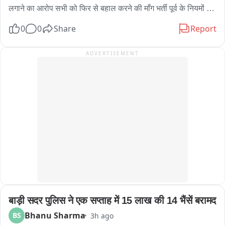
হাতে চিত্রগুপ্ত এই দৃশ্য দেখে প্রথমে রীতিমতো চমকে যান পথচারীরা। পরে বিষয়টি 
लगाने का आरोप सभी को फिर से बहाल करने की माँग भर्ती पूर्व के नियमों के 
বুঝতে পেরে হাসি-ঠাট্টায় মেতে ওঠেন অনেকেই।

अनुसार मेरिट और बोनस के आधार पर देने की मांग 2013, 2018 और 
0
0
Share
Report
হেলমেট ছাড়া বাইক চালাতে দেখলেই সেই বাইক আরোহীর দিকে ছুটে যাচ্ছেন 
2023 की भर्ती प्रक्रिया की तर्ज पर भर्ती की मांग भर्ती नियमों में बदलाव नहीं 
যমরাজ। সামনে দাঁড়িয়ে প্রশ্ন করছেন, “হেলমেট পরে আসোনি কেন? জানো আমি 
करने की मांग को लेकर प्रदर्शन लंबे समय से एसएमएस मेडिकल कॉलेज के 
ADVERTISEMENT
যমরাজ? যে কোনও মুহূর্তে তোমার বাড়িতে পৌঁছে যেতে পারি!” এরপরই শুরু হচ্ছে 
बाहर संविदा कर्मी कर रहे विरोध
‘হিসেব-নিকেশ’। যমরাজের নির্দেশে চিত্রগুপ্ত খাতা খুলে জানতে চাইছেন গাড়ির 
কাগজপত্র ও প্রয়োজনীয় নথি সম্পর্কে। কোথাও নথিপত্রের ঘাটতি ধরা পড়লে 
চিত্রগুপ্তের কণ্ঠে বিস্ময়“যমরাজ, এ তো অবাক কাণ্ড! গাড়ির লাইসেন্স নেই, 
প্রয়োজনীয় নথিপত্রও নেই, হেলমেট নেই!” নাটকীয় এই পরিবেশের মধ্যেই বাইক ও 
চারচাকার চালকদের দেওয়া হচ্ছে গুরুত্বপূর্ণ বার্তা। বাইক আরোহীদের হেলমেট পরার 
অঙ্গীকার করানো হচ্ছে। একইসঙ্গে চারচাকার চালকদের সিটবেল্ট ব্যবহার এবং সমস্ত 
ট্রাফিক আইন মেনে চলার জন্য সচেতন করা হচ্ছে। ট্রাফিক পুলিশের এই অভিনব 
উদ্যোগ দেখতে তেমাথানি বাজার এলাকায় ভিড় জমে যায়। 많은 ব্যক্তি মোবাইল 
ফোনে গোটা সচেতনতা কর্মসূচির ভিডিও ও ছবি তুলে রাখেন। কারও মুখে হাসি, কেউ 
আবার হাততালি দিয়ে ট্রাফিক পুলিশের উদ্যোগকে স্বাগত জানান। সাধারণ মানুষের 
একাংশের মতে, শুধুমাত্র আইন প্রয়োগ বা জরিমানার মাধ্যমে নয়, এমন অভিনব ও 
बाड़ी सदर पुलिस ने एक सप्ताह में 15 लाख की 14 भैंसें बरामद
নাটকীয় পদ্ধতিতে সচেতনতার বার্তা মানুষের কাছে পৌঁছে দিলে তার প্রভাব আরও 
বেশি হতে পারে। পথ নিরাপত্তা সপ্তাহে সবং ও পিংলা পুলিশের এই উদ্যোগ যেন 
Bhanu Sharma
BS
3h ago