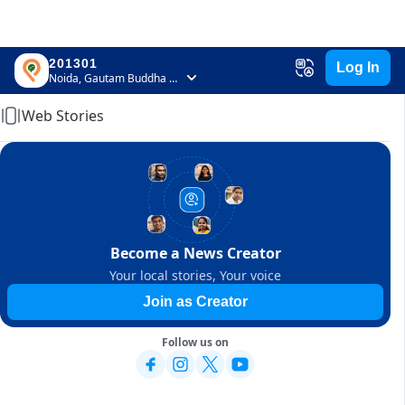
201301
Log In
Home
Noida, Gautam Buddha Nagar, Uttar Pradesh
Web Stories
Become a News Creator
Your local stories, Your voice
Join as Creator
Follow us on