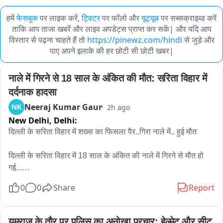
हमें
फेसबुक
पर लाइक करें,
ट्विटर
पर फॉलो और
यूट्यूब
पर सब्सक्राइब्ड करें
ताकि आप ताजा खबरें और लाइव अपडेट्स प्राप्त कर सकें| और यदि आप
विस्तार से पढ़ना चाहते हैं तो
https://pinewz.com/hindi
से जुड़े और
पाए अपने इलाके की हर छोटी सी छोटी खबर|
नाले में गिरने से 18 साल के अंकित की मौत: सरिता विहार में 
दर्दनाक हादसा
Neeraj Kumar Gaur
NK
2h ago
New Delhi,
Delhi:
दिल्ली के सरिता विहार में शख्स का फिसला पैर..गिरा नाले में.. हुई मौत

दिल्ली के सरिता विहार में 18 साल के अंकित की नाले में गिरने से मौत हो 
गई...

7 अगस्त की शाम को अंकित नोएडा से अपने घर भीम कॉलोनी अली विहार 
0
0
Share
Report
जा रहा था..तभी नाले की पुलिया को क्रोस करने के बाद.. पानी का फ्लो 
ज्यादा था..अंकित को लगा वो निकल जाएगा.. लेकिन उसका पैर फिसला और 
वो नाले में पानी के बहाव के साथ बह गया..
यमराज के तौर पर पुलिस का अनोखा प्रचार: हेल्मेट और सीट 