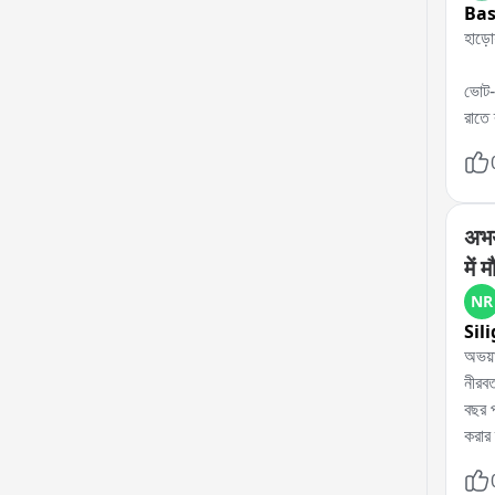
Bas
হাড়ো
ভোট-প
রাতে 
প্রতি
এলাকা
বিক্ষ
अभय
में
NR
Sil
অভয়া
নীরবত
বছর প
করার