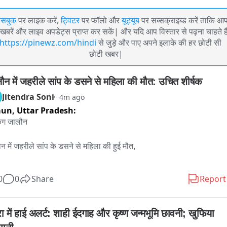
ेसबुक
पर लाइक करें,
ट्विटर
पर फॉलो और
यूट्यूब
पर सब्सक्राइब्ड करें ताकि आ
खबरें और लाइव अपडेट्स प्राप्त कर सकें| और यदि आप विस्तार से पढ़ना चाहते है
https://pinewz.com/hindi
से जुड़े और पाए अपने इलाके की हर छोटी सी
छोटी खबर|
ौन में जहरीले सांप के डसने से महिला की मौत: उचित शीर्षक
Jitendra Soni
4m ago
aun,
Uttar Pradesh:
िंग जालौन 

न में जहरीले सांप के डसने से महिला की हुई मौत,

ं सोते समय महिला के पैर में जहरीले सांप ने काटा,

0
0
Share
Report
फानन में परिजनों ने महिला को पहुंचाया अस्पताल,

रा में हाई अलर्ट: शाही ईदगाह और कृष्ण जन्मभूमि छावनी; खुफिया 
 के बाद डॉक्टरों ने महिला को किया मृत घोषित,
