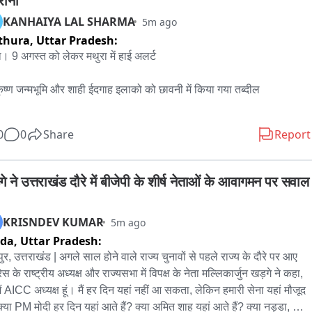
रानी
KANHAIYA LAL SHARMA
5m ago
ा की हुई मौत से घर में मचा कोहराम,

thura,
Uttar Pradesh:
न के कुठौंद थाना क्षेत्र के बावली गांव की घटना。
ा। 9 अगस्त को लेकर मथुरा में हाई अलर्ट

कृष्ण जन्मभूमि और शाही ईदगाह इलाको को छावनी में किया गया तब्दील

्स, एसपी,CRPF, कमांडो स्थानीय पुलिस कर रही फ्लैग मार्च

0
0
Share
Report
 भारत हिन्दू महासभा की मीरा राठौर हिरासत में

े ने उत्तराखंड दौरे में बीजेपी के शीर्ष नेताओं के आवागमन पर सवाल 
 ईदगाह पर कार सेवा को जाने का कर रही थी प्रयास

KRISNDEV KUMAR
5m ago
 ईदगाह के गेट पर भारी मात्रा में पुलिस बल तैनात

ida,
Uttar Pradesh:
टीवी ,ड्रोन कैमरे से रखी जा रही है नजर
पुर, उत्तराखंड | अगले साल होने वाले राज्य चुनावों से पहले राज्य के दौरे पर आए 
रेस के राष्ट्रीय अध्यक्ष और राज्यसभा में विपक्ष के नेता मल्लिकार्जुन खड़गे ने कहा, 
मैं AICC अध्यक्ष हूं। मैं हर दिन यहां नहीं आ सकता, लेकिन हमारी सेना यहां मौजूद 
 क्या PM मोदी हर दिन यहां आते हैं? क्या अमित शाह यहां आते हैं? क्या नड्डा, जो 