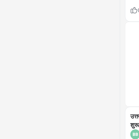
इसी 
जाते
हैं?
उत्त
शुर
BB