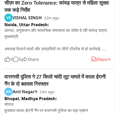
सीएम का Zero Tolerance: कांवड़ यात्रा से महिला सुरक्षा 
शुरू हो जाएगा। हालांकि नये जिले के गठन की वजह से आमजन को भारी 
राहत मिली है क्योंकि तत्कालीन नागौर जिला बहुत ही बड़ा जिला था। 
तक कड़े निर्देश
वर्तमान जिला मुख्यालय से ही नागौर की दूरी 100 किमी है ऐसे में दूर दराज के 
VISHAL SINGH
VS
22m ago
क्षेत्रों से आने वाले लोगों को आवागमन में लगने वाले समय और आर्थिक मार 
Noida,
Uttar Pradesh:
से भी राहत मिली है।
आस्था, अनुशासन और सामाजिक समरसता का संदेश दे रही कांवड़ यात्रा: 
मुख्यमंत्री

अफवाह फैलाने वालों और उपद्रवियों पर जीरो टॉलरेंस से हो कार्रवाई: 
मुख्यमंत्री

0
0
Share
Report
टप्पेबाजों-शोहदों की पहचान सार्वजनिक करें, महिला सुरक्षा से खिलवाड़ 
स्वीकार नहीं: मुख्यमंत्री

वाराणसी पुलिस ने 27 किलो चांदी लूट मामले में काला ईरानी 
गैंग के दो बदमाश गिरफ्तार
मुख्यमंत्री का निर्देश, उर्वरकों की उपलब्धता में न हो बाधा, कालाबाजारी पर 
Anil Nagar1
AN
23m ago
रखें कड़ी नजर

Bhopal,
Madhya Pradesh:
महिला सुरक्षा सर्वोच्च प्राथमिकता, मिशन शक्ति को और प्रभावी बनाएं

भोपाल 

कुख्यात काला ईरानी गैंग पर वाराणसी पुलिस का बड़ा एक्शन
