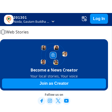
201301
Log In
Home
Noida, Gautam Buddha Nagar, Uttar Pradesh
Web Stories
Become a News Creator
Your local stories, Your voice
Join as Creator
Follow us on