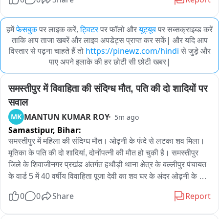
हमें
फेसबुक
पर लाइक करें,
ट्विटर
पर फॉलो और
यूट्यूब
पर सब्सक्राइब्ड करें
ताकि आप ताजा खबरें और लाइव अपडेट्स प्राप्त कर सकें| और यदि आप
विस्तार से पढ़ना चाहते हैं तो
https://pinewz.com/hindi
से जुड़े और
पाए अपने इलाके की हर छोटी सी छोटी खबर|
समस्तीपुर में विवाहिता की संदिग्ध मौत, पति की दो शादियों पर 
सवाल
MANTUN KUMAR ROY
MK
5m ago
Samastipur,
Bihar:
समस्तीपुर में महिला की संदिग्ध मौत। ओढ़नी के फंदे से लटका शव मिला। 
मृतिका के पति की दो शादियां, दोनोंपत्नी की मौत हो चुकी है। समस्तीपुर 
जिले के शिवाजीनगर प्रखंड अंतर्गत हथौड़ी थाना क्षेत्र के बल्लीपुर पंचायत 
के वार्ड 5 में 40 वर्षीय विवाहिता पूजा देवी का शव घर के अंदर ओढ़नी के 
सहारे फंदे से लटकता मिला। पुलिस मौके पर पहुंची, शव को पोस्टमार्टम के 
0
0
Share
Report
लिए सदर अस्पताल समस्तीपुर भेजा गया और मामले की गंभीरता को देखते 
हुए एफएसएल टीम को बुलाया गया। टीम ने घटनास्थल का निरीक्षण कर 