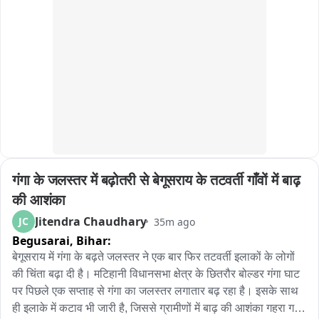
20/26 दर्ज करते हुए सभी संबंधित एजेंसियों को खाता विवरणी व ट्रांसफर 
काला ईरानी के नेटवर्क पर अब देशभर में कार्रवाई तेज

रकम को होल्ड करने के लिए मेल के माध्यम से सूचित किया गया।

भोपाल पुलिस ने वाराणसी पुलिस से साझा की गैंग की पूरी क्राइम हिस्ट्री
चूंकि इस मामले में साईबर अपराधियों ने शॉपिंग हेतु पैसे का ट्रांसफर किया 
था जो 24 घंटे तक अलर्ट मोड़ में होता है। अलर्ट अवधि में ही पुलिस द्वारा 
तत्परता से शॉपिंग हेतु इस्तेमाल हुए RAZORPAY, CASHFREE, 
RATNAKAR BANK व सभी संबंधित एजेंसियों को मेल कर दिए जाने के 
कारण ट्रांजेक्शन होल्ड हो गया और शिकायतकर्ता को 7 लाख रुपए वापस 
मिल गए।

गंगा के जलस्तर में बढ़ोतरी से बेगूसराय के तटवर्ती गाँवों में बाढ़ 
शिकायतकर्ता आज बोकारो पुलिस से मिलकर अपनी खुशी जताते हुए इस 
त्वरित कार्रवाई के लिए पुलिस अधीक्षक महोदय व साईबर पुलिस, बोकारो की 
की आशंका
सराहना की है।

Jitendra Chaudhary
JC
35m ago
Begusarai,
Bihar:
बोकारो के मुख्यालय DSP पवन कुमार ने कहा कि पुलिस सभी नागरिकों से 
बेगूसराय में गंगा के बढ़ते जलस्तर ने एक बार फिर तटवर्ती इलाकों के लोगों 
अपील करती है कि साईबर अपराध की सूचना अविलंब साईबर थाना अथवा 
की चिंता बढ़ा दी है। मटिहानी विधानसभा क्षेत्र के छितरौर बोल्डर गंगा घाट 
डॉयल 1930 पर दें।
पर पिछले एक सप्ताह से गंगा का जलस्तर लगातार बढ़ रहा है। इसके साथ 
ही इलाके में कटाव भी जारी है, जिससे ग्रामीणों में बाढ़ की आशंका गहरा गई 