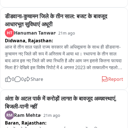
मौसम खुशनुमा हो गया और तापमान में गिरावट आने से लोगों को उमस व गर्मी 
से राहत मिली। लंबे समय बाद हुई इस बारिश का लोगों ने भी आनंद लिया। 
डीडवाना-कुचामन जिले के तीन साल: बजट के बावजूद 
वहीं बारिश से किसानों के चेहरों ने खिल उठे। किसानों का कहना है कि इस 
आधारभूत सुविधाएं अधूरी
बारिश से खरीफ फसलों को फायदा मिलेगा और अच्छी पैदावार की उम्मीद 
Hanuman Tanwar
HT
21m ago
बढ़ी है। बारिश से खेतों में नमी बढ़ने के साथ फसलों की बढ़वार को भी बल 
Didwana,
Rajasthan:
मिलेगा।
आज से तीन साल पहले राज्य सरकार की अधिसूचना के साथ ही डीडवाना-
कुचामन नए जिले की रूप में अस्तित्व में आया था। स्थापना के तीन साल 
बाद आज इस नए जिले की क्या स्थिति है और आम जन इससे कितना फायदा 
मिला है? देखिये इस विशेष रिपोर्ट में 4 अगस्त 2023 को तत्कालीन गहलोत 
सरकार ने प्रदेश में 19 नये जिलों की अधिसूचना जारी की थी। इसके बाद 7 
0
0
Share
Report
अगस्त को नए जिलों का स्थापना दिवस घोषित किया गया। सरकार बदलने 
के बाद प्रदेश की वर्तमान भाजपा सरकार ने गेहलोत सरकार द्वारा घोषित 
जिलों की समीक्षा करते हुए मात्र 8 ही नये जिले रखे और बाकी सभी जिलों 
अंता के अटल पार्क में करोड़ों लागत के बावजूद अव्यवस्थाएं, 
को पुराने जिलों में ही विलोपित कर दिया गया। वर्तमान सरकार के कार्यकाल 
बिजली-पानी नहीं
को भी तकरीबन ढाई साल का समय बीत चुका है लेकिन नए जिलों का 
Ram Mehta
RM
21m ago
आधारभूत ढांचा अभी तक पूरी तरह से अस्तित्व में नहीं आया है। गत बजट में 
Baran,
Rajasthan:
राज्य सरकार ने सभी नये जिलों में मिनी सचिवालय सहित अन्य मूलभूत 