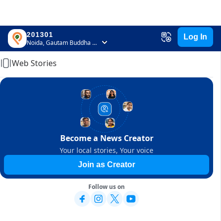
201301
Log In
Home
Noida, Gautam Buddha Nagar, Uttar Pradesh
Web Stories
Become a News Creator
Your local stories, Your voice
Join as Creator
Follow us on