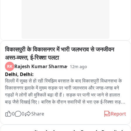
विकासपुरी के विकासनगर में भारी जलभराव से जनजीवन 
अस्त-व्यस्त, ई-रिक्शा पलटा
Rajesh Kumar Sharma
RK
12m ago
Delhi,
Delhi:
दिल्ली में सुबह से हो रही रिमझिम बरसात के बाद विकासपुरी विधानसभा के 
विकासनगर इलाके में मुख्य सड़क पर भारी जलभराव और जगह-जगह बने 
गड्ढों ने लोगों की मुश्किलें बढ़ा दी हैं। सड़क पर पानी भर जाने से हालात 
बाढ़ जैसे दिखाई दिए। बारिश के दौरान सवारियों से भरा एक ई-रिक्शा सड़क 
पर बने गड्ढे में असंतुलित होकर पलट गया जिसमें सवार एक बुजुर्ग महिला 
0
0
Share
Report
को हल्की चोट लगी वहीं कई बाइक सवार भी जलभराव और खराब सड़क के 
कारण फिसलकर गिरते नजर आए। गनीमत रही कि किसी के गंभीर रूप से 
घायल होने की सूचना नहीं मिली। स्कूलों की छुट्टी के समय सड़क पर 