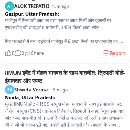
बातचीत काफी नहीं, असल काम होना चाहिए। सिंचाई विभाग के अधिकारियों 
ALOK TRIPATHI
AT
15m ago
की साधारण मीटिंगों से कोई ठोस टाइमलाइन या हल नहीं निकलेगा।

Gazipur,
Uttar Pradesh:
गाजीपुर में मिलावटी आटे पर बड़ा प्रहार! आटा मिलों और दुकानों पर 
इसलिए हम जल शक्ति मंत्रालय से जोरदार अपील करते हैं कि वह मजबूत 
एफएसडीए की ताबड़तोड़ छापेमारी, 1454 किलो आटा सीज

केंद्रीय नेतृत्व दिखाए और बची हुई नहर बनाने का रोडमैप बनाए。

मिलावटखोरों में मचा हड़कंप! गाजीपुर में 9 आटा मिलों पर एफएसडीए का 
स्थानीय सुरक्षा की चिंताओं और प्रशासनिक हिचकिचाहट को देखते हुए 
एक्शन, हजारों किलो आटा जब्त

मंत्रालय को सोचना चाहिए कि केंद्रीय निर्माण एजेंसियों को उचित सुरक्षा के 
0
0
Share
Report
साथ भेजकर काम करवाया जाए, ताकि सुप्रीम कोर्ट के आदेश पूरे हों। साथ 
जांच के दौरान कुल 9 नमूने संग्रहित किए गए, जिन्हें खाद्य विश्लेषक 
ही भाखड़ा ब्यास मैनेजमेंट बोर्ड हरियाणा के हिस्से का पानी बिना किसी 
प्रयोगशाला भेजा गया है

IIMUN इवेंट में मोहन भागवत के साथ बातचीत: त्रिपाठी बोले- 
रुकावट के जारी करे।

ईमानदार और स्पष्ट
कार्रवाई में 1454 किलोग्राम गेहूं का आटा सीज किया गया, जिसकी 
हरियाणा के लोग और किसान चार दशक से ज्यादा समय से अपने कानूनी 
Shweta Verma
SV
15m ago
अनुमानित कीमत 36,740 रुपये बताई गई

हिस्से का पानी मांग रहे हैं। आपका तुरंत दखल राज्य की आजीविका बचाने 
Noida,
Uttar Pradesh:
और कानून का राज बनाए रखने के लिए बहुत जरूरी है。
डेहमा स्थित अर्चना एग्रो इंडस्ट्रीज से 1376 किलोग्राम और बिरनो के 
मुंबई: IIMUN इवेंट में RSS प्रमुख मोहन भागवत के साथ हुई बातचीत पर, 
चौधरी इंटरप्राइजेज से 78 किलोग्राम आटा जब्त किया गया

नौसेना प्रमुख (CNS) एडमिरल दिनेश के. त्रिपाठी ने कहा, "बहुत ईमानदार 
और स्पष्ट बात-चीत रही। उन्होंने कोई लाग-लपेट नहीं रखी। संघ संचालक 
एफएसडीए अधिकारियों ने गुणवत्ता और खाद्य सुरक्षा मानकों की गहन जांच 
जी से जो भी सवाल पूछे गए, उन्होंने पूरी ईमानदारी और स्पष्टता के साथ 