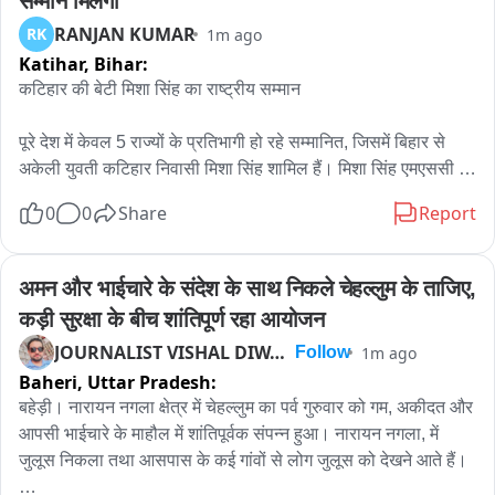
सम्मान मिलेगा
हुई वार्ता में कर्मचारियों की मांगों से संबंधित परिपत्र अभी तक जारी नहीं किए 
RANJAN KUMAR
RK
1m ago
गए हैं। सरकार ने मांगें नहीं मानीं तो यह हड़ताल अनिश्चितकालीन हो 
Katihar,
Bihar:
जाएगी।
कटिहार की बेटी मिशा सिंह का राष्ट्रीय सम्मान

पूरे देश में केवल 5 राज्यों के प्रतिभागी हो रहे सम्मानित, जिसमें बिहार से 
अकेली युवती कटिहार निवासी मिशा सिंह शामिल हैं। मिशा सिंह एमएससी 
एग्रीकल्चर की छात्रा हैं और स्टार्टअप के जरिए देश में मछली और अन्य खाद्य 
0
0
Share
Report
पदार्थों की गुणवत्ता को अंतिम उपभोक्ता तक सुरक्षित पहुंचाने के क्षेत्र में कार्य 
कर रही हैं। बिहार के किशनगंज से शिक्षा लेने वाली मिशा सिंह पिछले 2023 
से लॉजिस्टिक्स मार्केटिंग और ट्रांसपोर्टिंग के क्षेत्र में सक्रिय हैं। उन्होंने 
अमन और भाईचारे के संदेश के साथ निकले चेहल्लुम के ताजिए, 
कहा कि उन्होंने शीघ्र खराब होने वाले खाद्य पदार्थों के परिवहन के लिए 
कड़ी सुरक्षा के बीच शांतिपूर्ण रहा आयोजन
कोल्ड चेन, कोल्ड स्टोर और रीफ्रिजरेटेड ट्रैकों का व्यापक उपयोग शुरू 
JOURNALIST VISHAL DIWAKAR
1m ago
Follow
किया ताकि उत्पादों की गुणवत्ता बनी रहे, खाद्य नुकसान कम हो और 
Baheri,
Uttar Pradesh:
उपभोक्ताओं तक ताजा सामान पहुंचे। वर्तमान में विभिन्न राज्यों और विदेशों से 
खाद्य सामग्री देश के अलग-अलग बाजारों तक पहुंचती है, लेकिन मजबूत 
बहेड़ी। नारायन नगला क्षेत्र में चेहल्लुम का पर्व गुरुवार को गम, अकीदत और 
कोल्ड चेन की व्यवस्था के अभाव में अंतिम उपभोक्ता तक पहुंचते-पहुंचते 
आपसी भाईचारे के माहौल में शांतिपूर्वक संपन्न हुआ। नारायन नगला, में 
उसकी गुणवत्ता प्रभावित हो जाती है। अगर परिवहन और भंडारण में कोल्ड 
जुलूस निकला तथा आसपास के कई गांवों से लोग जुलूस को देखने आते हैं।

चेन सिस्टम अपनाया जाए तो मछली सहित अन्य खाद्य पदार्थों को लंबे समय 