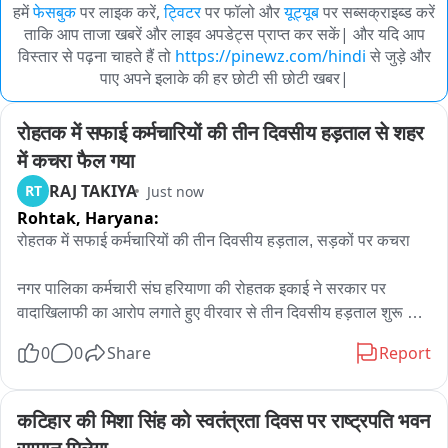
हमें
फेसबुक
पर लाइक करें,
ट्विटर
पर फॉलो और
यूट्यूब
पर सब्सक्राइब्ड करें
ताकि आप ताजा खबरें और लाइव अपडेट्स प्राप्त कर सकें| और यदि आप
विस्तार से पढ़ना चाहते हैं तो
https://pinewz.com/hindi
से जुड़े और
पाए अपने इलाके की हर छोटी सी छोटी खबर|
रोहतक में सफाई कर्मचारियों की तीन दिवसीय हड़ताल से शहर 
में कचरा फैल गया
RAJ TAKIYA
RT
Just now
Rohtak,
Haryana:
रोहतक में सफाई कर्मचारियों की तीन दिवसीय हड़ताल, सड़कों पर कचरा

नगर पालिका कर्मचारी संघ हरियाणा की रोहतक इकाई ने सरकार पर 
वादाखिलाफी का आरोप लगाते हुए वीरवार से तीन दिवसीय हड़ताल शुरू कर 
दी है। सभी कर्मचारी नगर निगम कार्यालय परिसर में हड़ताल पर बैठ गए। 
0
0
Share
Report
जिसके चलते सफाई व्यवस्था पटरी से उतर गई और सड़कों पर कचरा फैल 
रहा है। कुछ जगह कूड़े के वाहनों को सड़क के बीच में खाली कराया जा रहा 
है। इकाई प्रधान शंभू टांक ने बताया कि मांगें पूरी नहीं होने से 8 अगस्त तक 
कटिहार की मिशा सिंह को स्वतंत्रता दिवस पर राष्ट्रपति भवन 
तीन दिवसीय हड़ताल रहेगी। उन्होंने बताया कि 13 मई को सरकार के साथ 