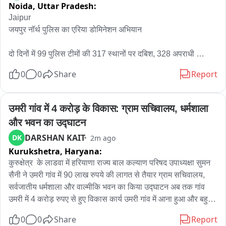
Noida,
Uttar Pradesh:
Jaipur 

जयपुर नॉर्थ पुलिस का एरिया डोमिनेशन अभियान

दो दिनों में 99 पुलिस टीमों की 317 स्थानों पर दबिश, 328 अपराधी 
गिरफ्तार

0
0
Share
Report
डीसीपी नॉर्थ करण शर्मा के नेतृत्व में चलाया गया अभियान 

उमरी गांव में 4 करोड़ के विकास: ग्राम सचिवालय, धर्मशाला 
अभियान के दौरान 56 केस दर्ज किए गए 

और भवन का उद्घाटन
DARSHAN KAIT
DK
2m ago
अवैध हथियार, मादक पदार्थ, अवैध शराब, नकदी और एक ट्रैक्टर जब्त
Kurukshetra,
Haryana:
कुरुक्षेत्र  के लाडवा में हरियाणा राज्य बाल कल्याण परिषद उपाध्यक्षा सुमन 
सैनी ने उमरी गांव में 90 लाख रुपये की लागत से तैयार ग्राम सचिवालय, 
सर्वजातीय धर्मशाला और वाल्मीकि भवन का किया उद्घाटन अब तक गांव 
उमरी में 4 करोड़ रुपए से हुए विकास कार्य उमरी गांव में आना हुआ और बहुत 
से कार्य हैं, उमरी के अंदर  चार करोड़ के लगभग कार्य हुए है उमरी गांव के 
0
0
Share
Report
अंदर हुए और आज वाल्मीकी धर्मशाला में 28 लाख 25 हजार के करीब की 