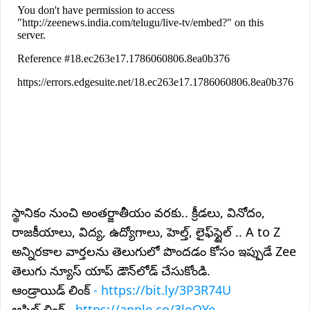
స్థానికం నుంచి అంతర్జాతీయం వరకు.. క్రీడలు, వినోదం,
రాజకీయాలు, విద్య, ఉద్యోగాలు, హెల్త్, లైఫ్‌స్టైల్ .. A to Z
అన్నిరకాల వార్తలను తెలుగులో పొందడం కోసం ఇప్పుడే Zee
తెలుగు న్యూస్ యాప్ డౌన్‌లోడ్ చేసుకోండి.
ఆండ్రాయిడ్ లింక్
- https://bit.ly/3P3R74U
ఆపిల్ లింక్
- https://apple.co/3loQYe