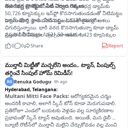
తుంగభద్ర ప్రాజెక్టులో నీటి నిల్వల లెక్కలు
నీటి నిల్వ 66 టీఎంసీలకు చేరింది. తుంగభద్ర డ్యామ్‌కు 
50,726 క్యూసెక్కుల ఇన్‌ఫ్లో కొనసాగుతుండడంతో నీటిమట్టం 
డ్యామ్ పూర్తి స్థాయి నీటిమట్టం 1,633 అడుగులు
పెరుగుతోంది. భారీ వరద వస్తుండడంతో రైతుల్లో ఆశలు 
చిగురిస్తున్నాయి. భారీ వరద కొనసాగుతున్నా కూడా డ్యామ్‌ 
ప్రస్తుతం నీటిమట్టం 1,621.52 అడుగులు
నుంచి నీటి విడుదల స్వల్పంగా ఉంది. 1,423 క్యూసెక్కుల 
నీటిని మాత్రమే విడుదల చేస్తున్నారు. తుంగభద్రలో 
0
0
Share
Report
మొత్తం నిల్వ సామర్థ్యం 105.788 టీఎంసీలు
పెరుగుతున్న నీటి నిల్వలతో కృష్ణా నదీ పరివాహక ప్రాంత 
రైతులు.. రాయలసీమ ప్రాంత సాగుకు సానుకూల 
ప్రస్తుతం నీటి నిల్వ 66 టీఎంసీలు
సంకేతాలుగా భావిస్తున్నారు. వచ్చే రోజుల్లో ఎగువ ప్రాంతాల్లో 
ముల్తానీ మిట్టీతో మచ్చలేని అందం.. ట్యాన్, పింపుల్స్ 
వర్షాలపై నీటి లభ్యత ఆధారపడి ఉండనుంది.
తగ్గించే సింపుల్ హోమ్ రెమిడీస్!
Renuka Godugu
RG
9h ago
Hyderabad,
Telangana:
Multani Mitti Face Packs: 
ఆరోగ్యకరమైన చర్మం 
అందరికీ కావాలి, అలాగే స్కిన్ టోన్ కూడా మెరుగుపడాలి. 
ప్రతిరోజూ ఎండలో బయటకు వెళ్లడం వల్ల సూర్యకిరణాల 
ప్రభావంతో స్కిన్ ట్యాన్ అవుతుంది. అయితే, మన డైలీ 
బ్యూటీ రొటీన్‌లో ముల్తానీ మట్టిని చేర్చుకోవడం వల్ల మంచి 