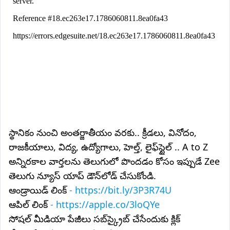
స్థానికం నుంచి అంతర్జాతీయం వరకు.. క్రీడలు, వినోదం,
రాజకీయాలు, విద్య, ఉద్యోగాలు, హెల్త్, లైఫ్‌స్టైల్ .. A to Z
అన్నిరకాల వార్తలను తెలుగులో పొందడం కోసం ఇప్పుడే Zee
తెలుగు న్యూస్ యాప్ డౌన్‌లోడ్ చేసుకోండి.
ఆండ్రాయిడ్ లింక్
- https://bit.ly/3P3R74U
ఆపిల్ లింక్
- https://apple.co/3loQYe
సోషల్ మీడియా పేజీలు సబ్‌స్క్రైబ్ చేసేందుకు క్లిక్