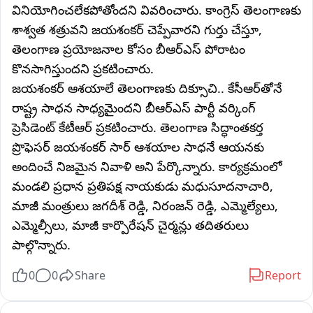
వినియోగించలేకపోతోందని వివరించారు. కాంగ్రెస్ తెలంగాణకు
శాశ్వత శత్రువని జయశంకర్ చెప్పేవారని గుర్తు చేస్తూ,
తెలంగాణ ప్రయోజనాల కోసం బీఆర్ఎస్ పోరాటం
కొనసాగిస్తుందని ప్రకటించారు.
జయశంకర్ ఆశయాలే తెలంగాణకు దిక్సూచి.. కేసీఆర్‌తోనే
రాష్ట్ర సాధన సాధ్యమైందని బీఆర్‌ఎస్‌ పార్టీ వర్కింగ్‌
ప్రెసిడెంట్‌ కేటీఆర్ ప్రకటించారు. తెలంగాణ సిద్ధాంతకర్త
ప్రొఫెసర్ జయశంకర్ సార్ ఆశయాల సాధనే ఆయనకు
అందించే నిజమైన నివాళి అని పేర్కొన్నారు. కార్యక్రమంలో
మండలి ప్రధాన ప్రతిపక్ష నాయకుడు మధుసూదనాచారి,
మాజీ మంత్రులు జగదీశ్ రెడ్డి, నిరంజన్ రెడ్డి, ఎమ్మెల్యేలు,
ఎమ్మెల్సీలు, మాజీ కార్పొరేషన్ చైర్మన్లు తదితరులు
పాల్గొన్నారు.
0
0
Share
Report