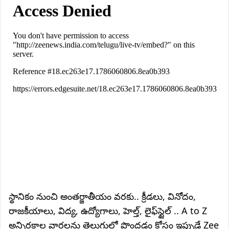
స్థానికం నుంచి అంతర్జాతీయం వరకు.. క్రీడలు, వినోదం,
రాజకీయాలు, విద్య, ఉద్యోగాలు, హెల్త్, లైఫ్‌స్టైల్ .. A to Z
అన్నిరకాల వార్తలను తెలుగులో పొందడం కోసం ఇప్పుడే Zee