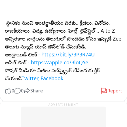
స్థానికం నుంచి అంతర్జాతీయం వరకు.. క్రీడలు, వినోదం,
రాజకీయాలు, విద్య, ఉద్యోగాలు, హెల్త్, లైఫ్‌స్టైల్ .. A to Z
అన్నిరకాల వార్తలను తెలుగులో పొందడం కోసం ఇప్పుడే Zee
తెలుగు న్యూస్ యాప్ డౌన్‌లోడ్ చేసుకోండి.
ఆండ్రాయిడ్ లింక్
- https://bit.ly/3P3R74U
ఆపిల్ లింక్
- https://apple.co/3loQYe
సోషల్ మీడియా పేజీలు సబ్‌స్క్రైబ్ చేసేందుకు క్లిక్
చేయండి
Twitter, Facebook
0
0
Share
Report
ADVERTISEMENT