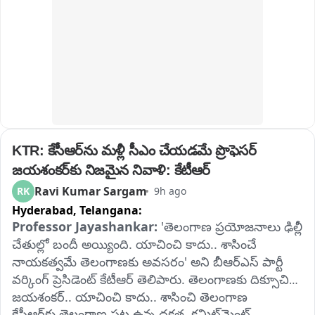
KTR: కేసీఆర్‌ను మళ్లీ సీఎం చేయడమే ప్రొఫెసర్‌ 
జయశంకర్‌కు నిజమైన నివాళి: కేటీఆర్‌
Ravi Kumar Sargam
RK
9h ago
Hyderabad,
Telangana:
Professor Jayashankar:
 'తెలంగాణ ప్రయోజనాలు ఢిల్లీ 
చేతుల్లో బందీ అయ్యింది. యాచించి కాదు.. శాసించే 
నాయకత్వమే తెలంగాణకు అవసరం' అని బీఆర్‌ఎస్‌ పార్టీ 
వర్కింగ్‌ ప్రెసిడెంట్‌ కేటీఆర్‌ తెలిపారు. తెలంగాణకు దిక్సూచి 
జయశంకర్.. యాచించి కాదు.. శాసించి తెలంగాణ 
కేసీఆర్‌కు తెలంగాణ పట్ల ఉన్న దక్షత, కమిట్‌మెంట్,
జయశంకర్ బోధించారని గుర్తుచేశారు. తెలంగాణను మళ్లీ 