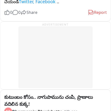
చేయండి
Twitter, Facebook
..
0
0
Share
Report
ADVERTISEMENT
కుటుంబం కోసం.. నాగుపామును చంపి, ప్రాణాలు 
వదిలిన కుక్క!