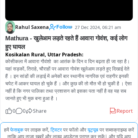
Rahul Saxena
27 Dec 2024, 06:21 am
Follow
Mathura - खुलेआम लड़ते रहते हैं आवारा गोवंश, कई लोग 
हुए घायल
Kosikalan Rural,
Uttar Pradesh:
कोसीकला में आवारा गौवंशो  का आतंक के दिन व दिन बढ़ता ही जा रहा है। 
यहां सड़कों, तिराहे, चौराहों पर आवारा गोवंश खुलेआम लड़ते हुए दिखाई देते 
हैं । इन सांडों की लड़ाई में अनेकों बार स्थानीय नागरिक एवं राहगीर इनकी 
चपेट में आकर घायल हो चुके हैं । और कुछ की तो मौत भी हो चुकी है । ऐसा 
नहीं है कि नगर पालिका तथा प्रशासन को इसका पता नहीं है वह यह सब 
जानते हुए भी मुक बना हुआ है ।
0
0
Share
Report
हमें
फेसबुक
पर लाइक करें,
ट्विटर
पर फॉलो और
यूट्यूब
पर सब्सक्राइब्ड करें
ताकि आप ताजा खबरें और लाइव अपडेट्स प्राप्त कर सकें| और यदि आप