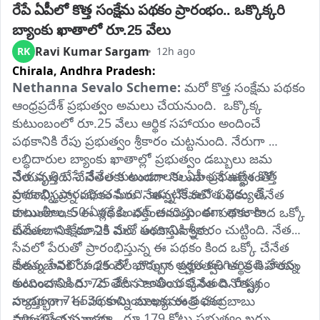
రేపే ఏపీలో కొత్త సంక్షేమ పథకం ప్రారంభం.. ఒక్కొక్కరి 
బ్యాంకు ఖాతాలో రూ.25 వేలు
Ravi Kumar Sargam
RK
12h ago
Chirala,
Andhra Pradesh:
Nethanna Sevalo Scheme:
 మరో కొత్త సంక్షేమ పథకం 
ఆంధ్రప్రదేశ్‌ ప్రభుత్వం అమలు చేయనుంది.  ఒక్కొక్క 
కుటుంబంలో రూ.25 వేలు ఆర్థిక సహాయం అందించే 
పథకానికి రేపు ప్రభుత్వం శ్రీకారం చుట్టనుంది. నేరుగా 
లబ్ధిదారుల బ్యాంకు ఖాతాల్లో ప్రభుత్వం డబ్బులు జమ 
నేత వృత్తి చేసే చేనేత కుటుంబాలకు ఏపీ ప్రభుత్వం కొత్త 
చేయనుంది. చేనేతలకు అండగా నిలువాలనే ఉద్దేశంతో 
పథకాన్ని ప్రారంభించనుంది. ఇప్పటికే ఉచిత విద్యుత్, 
ప్రారంభిస్తున్న పథకం పేరు 'నేతన్న సేవలో’ పథకం. చేనేత 
రాయితీలు, 50 ఏళ్లకే పింఛన్ అందిస్తుండగా తాజాగా 
కుటుంబాలకు ఈ పథకం వర్తించనుంది. ఈ పథకం కింద ఒక్కో 
చేనేతల సంక్షేమానికి మరో పథకానికి శ్రీకారం చుట్టింది. నేతన్న 
కుటుంబానికి రూ.25 వేలు అందిస్తున్నారు. 
సేవలో పేరుతో ప్రారంభిస్తున్న ఈ పథకం కింద ఒక్కో చేనేత 
నేతన్న సేవలో పథకంలో భాగంగా అర్హత కలిగిన ప్రతి నేతన్న 
కుటుంబానికి రూ.25 వేల చొప్పున ప్రభుత్వం ఆర్థిక సహాయం 
కుటుంబానికి రూ.25 వేల సాయం దక్కనుంది. రాష్ట్ర 
అందించనుంది. 7వ తేదీన జాతీయ చేనేత దినోత్సవం 
వ్యాప్తంగా 71,536 కుటుంబాలకు ఈ పథకం 
సందర్భంగా ఈ పథకాన్ని ముఖ్యమంత్రి చంద్రబాబు 
వర్తింపచేయనుండగా.. రూ.179 కోట్లు ప్రభుత్వం ఖర్చు 
ప్రారంభించనున్నారు.