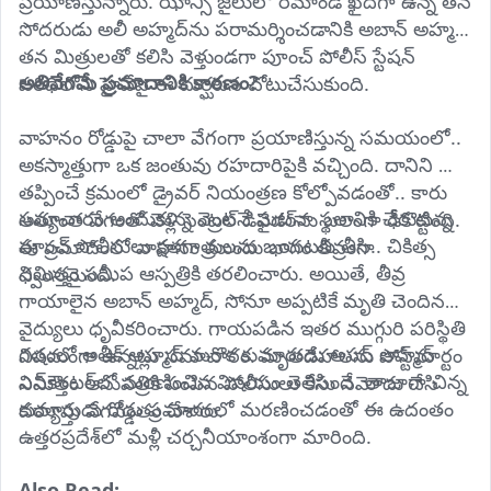
ప్రయాణిస్తున్నారు. ఝాన్సీ జైలులో రిమాండ్ ఖైదీగా ఉన్న తన 
సోదరుడు అలీ అహ్మద్‌ను పరామర్శించడానికి అబాన్ అహ్మద్ 
తన మిత్రులతో కలిసి వెళ్తుండగా పూంచ్ పోలీస్ స్టేషన్ 
అతివేగమే ప్రమాదానికి కారణం?
పరిధిలోని హైవేపై ఈ దుర్ఘటన చోటుచేసుకుంది.
వాహనం రోడ్డుపై చాలా వేగంగా ప్రయాణిస్తున్న సమయంలో.. 
అకస్మాత్తుగా ఒక జంతువు రహదారిపైకి వచ్చింది. దానిని 
తప్పించే క్రమంలో డ్రైవర్ నియంత్రణ కోల్పోవడంతో.. కారు 
సమాచారం అందుకున్న వెంటనే ఘటనా స్థలానికి చేరుకున్న 
అత్యంత వేగంతో వెళ్లి సెంట్రల్ డివైడర్‌ను బలంగా ఢీకొట్టింది. 
పూంచ్ పోలీసులు క్షతగాత్రులను బయటకు తీసి.. చికిత్స 
ఈ ప్రమాదంలో వాహనం ముందు భాగం తీవ్రంగా 
నిమిత్తం సమీప ఆస్పత్రికి తరలించారు. అయితే, తీవ్ర 
ధ్వంసమైంది.
గాయాలైన అబాన్ అహ్మద్, సోనూ అప్పటికే మృతి చెందినట్లు 
వైద్యులు ధృవీకరించారు. గాయపడిన ఇతర ముగ్గురి పరిస్థితి 
గతంలో అతీక్ అహ్మద్ మరొక కుమారుడు అసద్ అహ్మద్ 
విషమంగా ఉన్నట్లు సమాచారం. మృతదేహాలను పోస్ట్‌మార్టం 
ఎన్‌కౌంటర్‌లో మరణించిన విషయం తెలిసిందే. తాజాగా చిన్న 
నిమిత్తం ఆసుపత్రికి పంపిన పోలీసులు కేసు నమోదు చేసి 
కుమారుడు రోడ్డు ప్రమాదంలో మరణించడంతో ఈ ఉదంతం 
దర్యాప్తు వేగవంతం చేశారు.
ఉత్తరప్రదేశ్‌లో మళ్లీ చర్చనీయాంశంగా మారింది.
Also Read: 