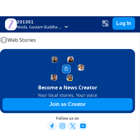
201301
Log In
Home
Noida, Gautam Buddha Nagar, Uttar Pradesh
Web Stories
Become a News Creator
Your local stories, Your voice
Join as Creator
Follow us on