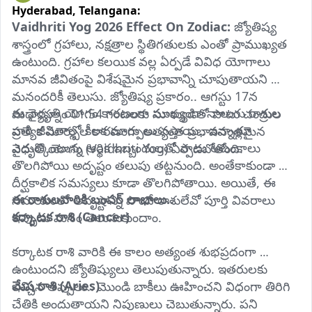
Hyderabad,
Telangana:
Vaidhriti Yog 2026 Effect On Zodiac: 
జ్యోతిష్య 
శాస్త్రంలో గ్రహాలు, నక్షత్రాల స్థితిగతులకు ఎంతో ప్రాముఖ్యత 
ఉంటుంది. గ్రహాల కలయిక వల్ల ఏర్పడే వివిధ యోగాలు 
మానవ జీవితంపై విశేషమైన ప్రభావాన్ని చూపుతాయని 
మనందరికీ తెలుసు. జ్యోతిష్య ప్రకారం.. ఆగస్టు 17న 
ఈ వైధృతి యోగం కారణంగా ముఖ్యంగా నాలుగు రాశుల 
మధ్యాహ్నం 01:54 గంటలకు సూర్యుడితో పాటు చంద్రుల 
వారి జీవితాల్లో కీలక మార్పులు వస్తాయి.. ఇన్నాళ్లూ 
ప్రత్యేక మార్పుల కారణంగా అత్యంత ప్రభావవంతమైన 
ఎదుర్కొంటున్న ఆర్థిక ఇబ్బందులతో పాటు ఆటంకాలు 
వైధృతి యోగం (Vaidhriti Yog) ఏర్పడబోతోంది.
తొలగిపోయి అదృష్టం తలుపు తట్టనుంది. అంతేకాకుండా 
దీర్ఘకాలిక సమస్యలు కూడా తొలగిపోతాయి. అయితే, ఈ 
ఈ రాశులవారికి బంపర్‌ లాభాలు..
సమయంలో అదృష్టాన్ని పొందే రాశులేవో పూర్తి వివరాలు 
కర్కాటక రాశి (Cancer)
ఇప్పుడు మనం తెలుసుకుందాం.
కర్కాటక రాశి వారికి ఈ కాలం అత్యంత శుభప్రదంగా 
ఉంటుందని జ్యోతిష్యులు తెలుపుతున్నారు. ఇతరులకు 
మేష రాశి (Aries)
ఇచ్చిన అప్పులు.. మొండి బాకీలు ఊహించని విధంగా తిరిగి 
చేతికి అందుతాయని నిపుణులు చెబుతున్నారు. పని 