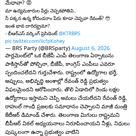
మేధావా? 😡
మా ఉద్యమకారుల పేర్లు చెప్పకపోతివి..
నీ పక్కన ఉన్న కోదండరాం పేరు కూడా చెప్పవా రేవంత్? 🥹
ఇంత భావ దారిద్య్రమా?
- బీఆర్‌ఎస్ వర్కింగ్ ప్రెసిడెంట్
@KTRBRS
pic.twitter.com/iicfpKohey
— BRS Party (@BRSparty)
August 6, 2026
పార్లమెంట్‌లో ఒక బీజేపీ ఎంపీ తెలంగాణ ఏర్పాటును
పాకిస్తాన్‌తో పోల్చినా, బీజేపీ, కాంగ్రెస్ ఎంపీలు ఎవరూ
స్పందించలేదని గుర్తుచేశారు. రాష్ట్రంలో ఉద్యోగాల భర్తీ,
అప్పులు, అభివృద్ధి అంశాల్లో రేవంత్‌ రెడ్డి ప్రభుత్వం
విఫలమైందని ఆరోపించారు. తొలి ఏడాదిలో రెండు లక్షల
ఉద్యోగాలు ఇస్తామని చెప్పి అమలు చేయలేదని రేవంత్ రెడ్డి,
రాహుల్ గాంధీ ప్రజలకు సమాధానం చెప్పాలని మాజీ మంత్రి
కేటీఆర్‌ డిమాండ్ చేశారు. తెలంగాణ మిగులు రాష్ట్రమని
బీపీఆర్ విఠల్ అధ్యయనాలు నిరూపించాయని నీళ్లు, నిధులు
పుష్కలంగా ఉన్నా ప్రభుత్వం వాటిని