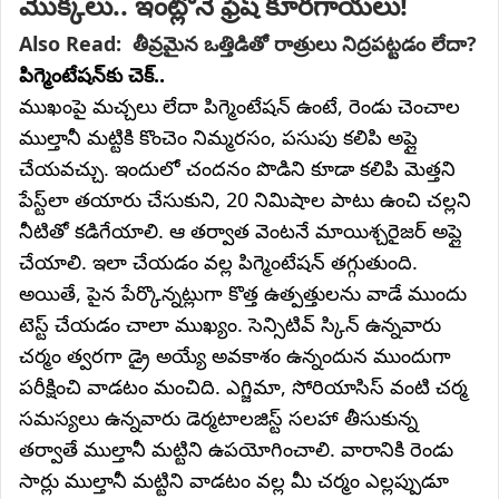
మొక్కలు.. ఇంట్లోనే ఫ్రెష్ కూరగాయలు!
ప్రకాశింపజేసే గుణాలు ఉండటం వల్ల లోతైన క్లెన్సింగ్ 
లభిస్తుంది.
Also Read:
తీవ్రమైన ఒత్తిడితో రాత్రులు నిద్రపట్టడం లేదా?
పిగ్మెంటేషన్‌కు చెక్..
ముఖంపై మచ్చలు లేదా పిగ్మెంటేషన్ ఉంటే, రెండు చెంచాల
ముల్తానీ మట్టికి కొంచెం నిమ్మరసం, పసుపు కలిపి అప్లై
చేయవచ్చు. ఇందులో చందనం పొడిని కూడా కలిపి మెత్తని
పేస్ట్‌లా తయారు చేసుకుని, 20 నిమిషాల పాటు ఉంచి చల్లని
నీటితో కడిగేయాలి. ఆ తర్వాత వెంటనే మాయిశ్చరైజర్ అప్లై
చేయాలి. ఇలా చేయడం వల్ల పిగ్మెంటేషన్ తగ్గుతుంది.
అయితే, పైన పేర్కొన్నట్లుగా కొత్త ఉత్పత్తులను వాడే ముందు
టెస్ట్ చేయడం చాలా ముఖ్యం. సెన్సిటివ్ స్కిన్ ఉన్నవారు
చర్మం త్వరగా డ్రై అయ్యే అవకాశం ఉన్నందున ముందుగా
పరీక్షించి వాడటం మంచిది. ఎగ్జిమా, సోరియాసిస్ వంటి చర్మ
సమస్యలు ఉన్నవారు డెర్మటాలజిస్ట్ సలహా తీసుకున్న
తర్వాతే ముల్తానీ మట్టిని ఉపయోగించాలి. వారానికి రెండు
సార్లు ముల్తానీ మట్టిని వాడటం వల్ల మీ చర్మం ఎల్లప్పుడూ