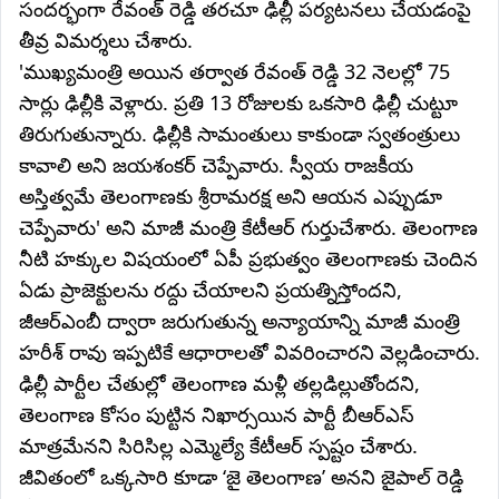
సందర్భంగా రేవంత్ రెడ్డి తరచూ ఢిల్లీ పర్యటనలు చేయడంపై
తీవ్ర విమర్శలు చేశారు.
'ముఖ్యమంత్రి అయిన తర్వాత రేవంత్ రెడ్డి 32 నెలల్లో 75
సార్లు ఢిల్లీకి వెళ్లారు. ప్రతి 13 రోజులకు ఒకసారి ఢిల్లీ చుట్టూ
తిరుగుతున్నారు. ఢిల్లీకి సామంతులు కాకుండా స్వతంత్రులు
కావాలి అని జయశంకర్ చెప్పేవారు. స్వీయ రాజకీయ
అస్తిత్వమే తెలంగాణకు శ్రీరామరక్ష అని ఆయన ఎప్పుడూ
చెప్పేవారు' అని మాజీ మంత్రి కేటీఆర్‌ గుర్తుచేశారు. తెలంగాణ
నీటి హక్కుల విషయంలో ఏపీ ప్రభుత్వం తెలంగాణకు చెందిన
ఏడు ప్రాజెక్టులను రద్దు చేయాలని ప్రయత్నిస్తోందని,
జీఆర్ఎంబీ ద్వారా జరుగుతున్న అన్యాయాన్ని మాజీ మంత్రి
హరీశ్ రావు ఇప్పటికే ఆధారాలతో వివరించారని వెల్లడించారు.
ఢిల్లీ పార్టీల చేతుల్లో తెలంగాణ మళ్లీ తల్లడిల్లుతోందని,
తెలంగాణ కోసం పుట్టిన నిఖార్సయిన పార్టీ బీఆర్ఎస్
మాత్రమేనని సిరిసిల్ల ఎమ్మెల్యే కేటీఆర్‌ స్పష్టం చేశారు.
జీవితంలో ఒక్కసారి కూడా ‘జై తెలంగాణ’ అనని జైపాల్ రెడ్డి