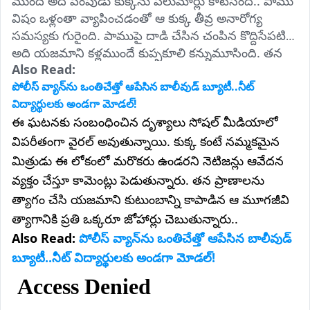
ముందే అది పెంపుడు కుక్కను పలుమార్లు కాటేసింది.. పాము 
విషం ఒళ్లంతా వ్యాపించడంతో ఆ కుక్క తీవ్ర అనారోగ్య 
సమస్యకు గురైంది. పాముపై దాడి చేసిన చంపిన కొద్దిసేపటికే 
అది యజమాని కళ్లముందే కుప్పకూలి కన్నుమూసింది. తన 
Also Read: 
శ్వాస విడిచే వరకు కుటుంబాన్ని రక్షించాలనే తపనతో 
పోరాడిన ఆ పెంపుడు కుక్క విశ్వాసాన్ని చూసి యజమాని 
పోలీస్ వ్యాన్‌ను ఒంతిచేత్తో ఆపేసిన బాలీవుడ్ బ్యూటీ..నీట్
కుటుంబ సభ్యులు కంటతడి పెట్టారు.
విద్యార్థులకు అండగా మోడల్!
ఈ ఘటనకు సంబంధించిన దృశ్యాలు సోషల్ మీడియాలో
విపరీతంగా వైరల్ అవుతున్నాయి. కుక్క కంటే నమ్మకమైన
మిత్రుడు ఈ లోకంలో మరొకరు ఉండరని నెటిజన్లు ఆవేదన
వ్యక్తం చేస్తూ కామెంట్లు పెడుతున్నారు. తన ప్రాణాలను
త్యాగం చేసి యజమాని కుటుంబాన్ని కాపాడిన ఆ మూగజీవి
త్యాగానికి ప్రతి ఒక్కరూ జోహార్లు చెబుతున్నారు..
Also Read:
పోలీస్ వ్యాన్‌ను ఒంతిచేత్తో ఆపేసిన బాలీవుడ్
బ్యూటీ..నీట్ విద్యార్థులకు అండగా మోడల్!