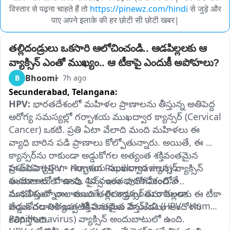
विस्तार से पढ़ना चाहते हैं तो
https://pinewz.com/hindi
से जुड़े और
पाए अपने इलाके की हर छोटी सी छोटी खबर|
తల్లిదండ్రులు ఒకసారి ఆలోచించండి.. ఆడపిల్లలకు ఆ 
వ్యాక్సిన్ ఎంతో ముఖ్యం.. ఆ టీకాపై ఎందుకీ అపోహలు?
Bhoomi
B
7h ago
Secunderabad,
Telangana:
HPV:
 భారతదేశంలో మహిళల ప్రాణాలను తీస్తున్న అతిపెద్ద 
ఆరోగ్య సమస్యల్లో గర్భాశయ ముఖద్వార క్యాన్సర్ (Cervical 
Cancer) ఒకటి. ప్రతి ఏటా వేలాది మంది మహిళలు ఈ 
వ్యాధి బారిన పడి ప్రాణాలు కోల్పోతున్నారు. అయితే, ఈ 
క్యాన్సర్‌ను రాకుండా అడ్డుకోగల అత్యంత శక్తివంతమైన 
ప్రపంచవ్యాప్తంగా గర్భాశయ ముఖద్వార క్యాన్సర్ 
హెచ్‌పివి (HPV - Human Papillomavirus) వ్యాక్సిన్ 
మరణాలలో దాదాపు 4వ వంతు భారతదేశంలోనే 
అందుబాటులో ఉంది. సైన్స్ ఇంత పురోగమించినా.. 
సంభవిస్తున్నాయి. అయితే, ఈ క్యాన్సర్‌ను రాకుండా 
మనదేశంలో చాలామంది తల్లిదండ్రులు తమ పిల్లలకు ఈ టీకా 
అడ్డుకోగల అత్యంత శక్తివంతమైన హెచ్‌పివి (HPV - Human 
వేయించడానికి ఇప్పటికీ వెనుకంజ వేస్తుండటం ఆందోళన 
Papillomavirus) వ్యాక్సిన్ అందుబాటులో ఉంది. 
కలిగిస్తోంది.