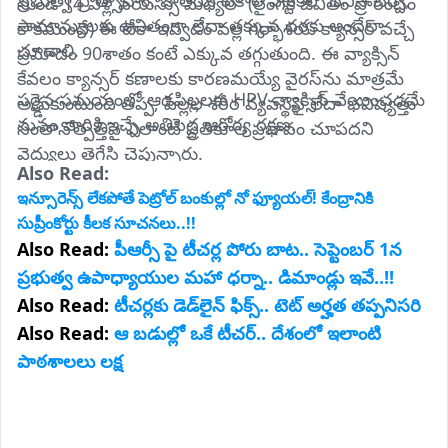
నుండి 14 ఏళ్ల వయస్సు మధ్యలో (లైంగిక జీవితం ప్రారంభం 
సామాన్యులకు ఉచితంగా లేదా తక్కువ ధరకు అందేలా 
కాకముందే) ఈ టీకా ఇవ్వడం వల్ల గర్భాశయ క్యాన్సర్ వచ్చే 
చూడాలి.
ప్రమాదం 90శాతం కంటే ఎక్కువ తగ్గుతుంది. ఈ వ్యాక్సిన్ 
కేవలం క్యాన్సర్ కణాలకు కారణమయ్యే వైరస్‌ను మాత్రమే 
సరైన సమయంలో ఆడపిల్లలకు HPV వ్యాక్సిన్ వేయించడమే 
అడ్డుకుంటుంది తప్ప, పిల్లల శరీర వ్యవస్థపై లేదా భవిష్యత్తు 
మనం వారికి ఇచ్చే అతిపెద్ద ఆరోగ్య రక్షణ.
సంతానోత్పత్తిపై ఎలాంటి ప్రతికూల ప్రభావం చూపదని 
వైద్యులు తెగేసి చెప్తున్నారు.
Also Read: 
ఇన్సూరెన్స్ లేకపోతే పెట్రోల్ బంకుల్లో నో ఫ్యూయల్! కేంద్రానికి
సుప్రీంకోర్టు కీలక సూచనలు..!!
Also Read:
పీఆర్సీ పై టీచర్ల పోరు బాట.. సెప్టెంబర్ 1న
ప్రభుత్వ ఉపాధ్యాయుల మహా ధర్నా.. డిమాండ్లు ఇవే..!!
Also Read:
టీచర్లకు డెడ్‌లైన్ ఫిక్స్.. టెట్ అర్హత తప్పనిసరి
Also Read:
ఆ బడుల్లో ఒకే టీచర్.. దేశంలో ఇలాంటి
పాఠశాలలు లక్ష