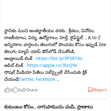
స్థానికం నుంచి అంతర్జాతీయం వరకు.. క్రీడలు, వినోదం,
రాజకీయాలు, విద్య, ఉద్యోగాలు, హెల్త్, లైఫ్‌స్టైల్ .. A to Z
అన్నిరకాల వార్తలను తెలుగులో పొందడం కోసం ఇప్పుడే Zee
తెలుగు న్యూస్ యాప్ డౌన్‌లోడ్ చేసుకోండి.
ఆండ్రాయిడ్ లింక్
- https://bit.ly/3P3R74U
ఆపిల్ లింక్
- https://apple.co/3loQYe
సోషల్ మీడియా పేజీలు సబ్‌స్క్రైబ్ చేసేందుకు క్లిక్
చేయండి
Twitter, Facebook
..
0
0
Share
Report
కుటుంబం కోసం.. నాగుపామును చంపి, ప్రాణాలు 