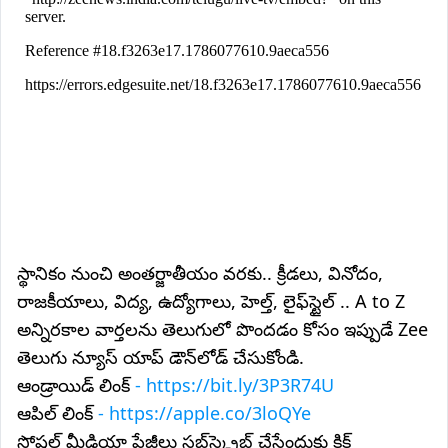
స్థానికం నుంచి అంతర్జాతీయం వరకు.. క్రీడలు, వినోదం,
రాజకీయాలు, విద్య, ఉద్యోగాలు, హెల్త్, లైఫ్‌స్టైల్ .. A to Z
అన్నిరకాల వార్తలను తెలుగులో పొందడం కోసం ఇప్పుడే Zee
తెలుగు న్యూస్ యాప్ డౌన్‌లోడ్ చేసుకోండి.
ఆండ్రాయిడ్ లింక్
- https://bit.ly/3P3R74U
ఆపిల్ లింక్
- https://apple.co/3loQYe
సోషల్ మీడియా పేజీలు సబ్‌స్క్రైబ్ చేసేందుకు క్లిక్