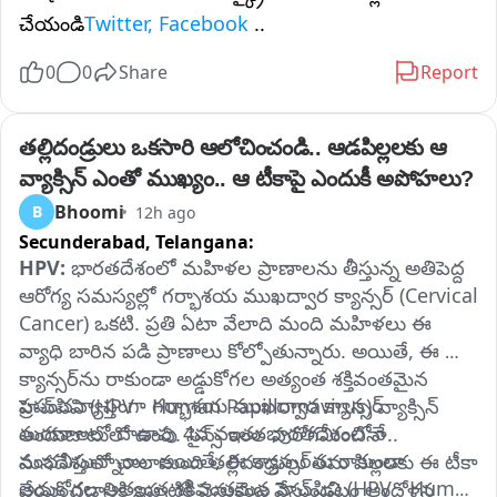
చేయండి
Twitter, Facebook
..
0
0
Share
Report
తల్లిదండ్రులు ఒకసారి ఆలోచించండి.. ఆడపిల్లలకు ఆ 
వ్యాక్సిన్ ఎంతో ముఖ్యం.. ఆ టీకాపై ఎందుకీ అపోహలు?
Bhoomi
B
12h ago
Secunderabad,
Telangana:
HPV:
 భారతదేశంలో మహిళల ప్రాణాలను తీస్తున్న అతిపెద్ద 
ఆరోగ్య సమస్యల్లో గర్భాశయ ముఖద్వార క్యాన్సర్ (Cervical 
Cancer) ఒకటి. ప్రతి ఏటా వేలాది మంది మహిళలు ఈ 
వ్యాధి బారిన పడి ప్రాణాలు కోల్పోతున్నారు. అయితే, ఈ 
క్యాన్సర్‌ను రాకుండా అడ్డుకోగల అత్యంత శక్తివంతమైన 
ప్రపంచవ్యాప్తంగా గర్భాశయ ముఖద్వార క్యాన్సర్ 
హెచ్‌పివి (HPV - Human Papillomavirus) వ్యాక్సిన్ 
మరణాలలో దాదాపు 4వ వంతు భారతదేశంలోనే 
అందుబాటులో ఉంది. సైన్స్ ఇంత పురోగమించినా.. 
సంభవిస్తున్నాయి. అయితే, ఈ క్యాన్సర్‌ను రాకుండా 
మనదేశంలో చాలామంది తల్లిదండ్రులు తమ పిల్లలకు ఈ టీకా 
అడ్డుకోగల అత్యంత శక్తివంతమైన హెచ్‌పివి (HPV - Human 
వేయించడానికి ఇప్పటికీ వెనుకంజ వేస్తుండటం ఆందోళన 