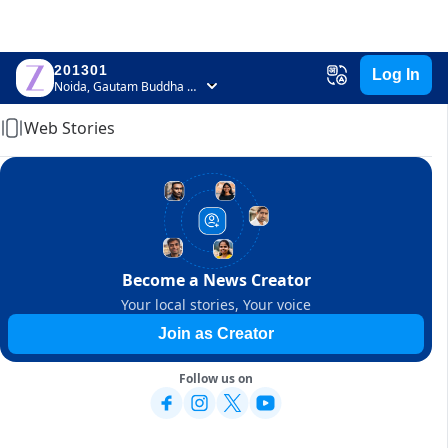
201301
Log In
Home
Noida, Gautam Buddha Nagar, Uttar Pradesh
Web Stories
Become a News Creator
Your local stories, Your voice
Join as Creator
Follow us on