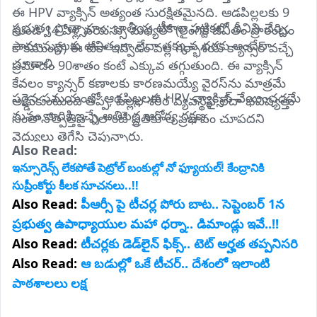
ఈ HPV వ్యాక్సిన్ అత్యంత సురక్షితమైనది. ఆడపిల్లలకు 9 
ప్రభుత్వ ప్రోత్సాహం: జాతీయ టీకాల పట్టికలో దీనిని చేర్చి, 
నుండి 14 ఏళ్ల వయస్సు మధ్యలో (లైంగిక జీవితం ప్రారంభం 
సామాన్యులకు ఉచితంగా లేదా తక్కువ ధరకు అందేలా 
కాకముందే) ఈ టీకా ఇవ్వడం వల్ల గర్భాశయ క్యాన్సర్ వచ్చే 
చూడాలి.
ప్రమాదం 90శాతం కంటే ఎక్కువ తగ్గుతుంది. ఈ వ్యాక్సిన్ 
కేవలం క్యాన్సర్ కణాలకు కారణమయ్యే వైరస్‌ను మాత్రమే 
సరైన సమయంలో ఆడపిల్లలకు HPV వ్యాక్సిన్ వేయించడమే 
అడ్డుకుంటుంది తప్ప, పిల్లల శరీర వ్యవస్థపై లేదా భవిష్యత్తు 
మనం వారికి ఇచ్చే అతిపెద్ద ఆరోగ్య రక్షణ.
సంతానోత్పత్తిపై ఎలాంటి ప్రతికూల ప్రభావం చూపదని 
వైద్యులు తెగేసి చెప్తున్నారు.
Also Read: 
ఇన్సూరెన్స్ లేకపోతే పెట్రోల్ బంకుల్లో నో ఫ్యూయల్! కేంద్రానికి
సుప్రీంకోర్టు కీలక సూచనలు..!!
Also Read:
పీఆర్సీ పై టీచర్ల పోరు బాట.. సెప్టెంబర్ 1న
ప్రభుత్వ ఉపాధ్యాయుల మహా ధర్నా.. డిమాండ్లు ఇవే..!!
Also Read:
టీచర్లకు డెడ్‌లైన్ ఫిక్స్.. టెట్ అర్హత తప్పనిసరి
Also Read:
ఆ బడుల్లో ఒకే టీచర్.. దేశంలో ఇలాంటి
పాఠశాలలు లక్ష