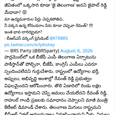
జీవితంలో ఒక్కసారి కూడా ‘జై తెలంగాణ’ అనని జైపాల్ రెడ్డి
మేధావా? 😡
మా ఉద్యమకారుల పేర్లు చెప్పకపోతివి..
నీ పక్కన ఉన్న కోదండరాం పేరు కూడా చెప్పవా రేవంత్? 🥹
ఇంత భావ దారిద్య్రమా?
- బీఆర్‌ఎస్ వర్కింగ్ ప్రెసిడెంట్
@KTRBRS
pic.twitter.com/iicfpKohey
— BRS Party (@BRSparty)
August 6, 2026
పార్లమెంట్‌లో ఒక బీజేపీ ఎంపీ తెలంగాణ ఏర్పాటును
పాకిస్తాన్‌తో పోల్చినా, బీజేపీ, కాంగ్రెస్ ఎంపీలు ఎవరూ
స్పందించలేదని గుర్తుచేశారు. రాష్ట్రంలో ఉద్యోగాల భర్తీ,
అప్పులు, అభివృద్ధి అంశాల్లో రేవంత్‌ రెడ్డి ప్రభుత్వం
విఫలమైందని ఆరోపించారు. తొలి ఏడాదిలో రెండు లక్షల
ఉద్యోగాలు ఇస్తామని చెప్పి అమలు చేయలేదని రేవంత్ రెడ్డి,
రాహుల్ గాంధీ ప్రజలకు సమాధానం చెప్పాలని మాజీ మంత్రి
కేటీఆర్‌ డిమాండ్ చేశారు. తెలంగాణ మిగులు రాష్ట్రమని
బీపీఆర్ విఠల్ అధ్యయనాలు నిరూపించాయని నీళ్లు, నిధులు