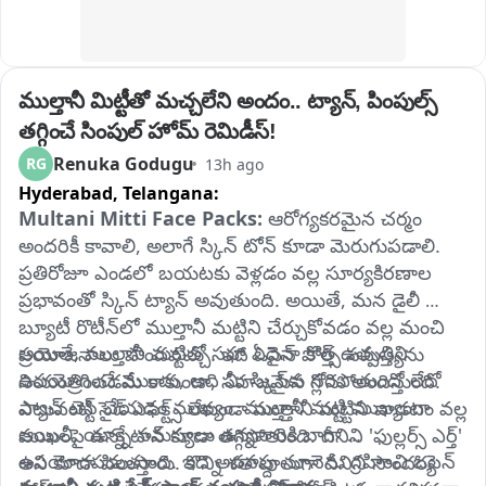
ముల్తానీ మిట్టీతో మచ్చలేని అందం.. ట్యాన్, పింపుల్స్ 
తగ్గించే సింపుల్ హోమ్ రెమిడీస్!
Renuka Godugu
RG
13h ago
Hyderabad,
Telangana:
Multani Mitti Face Packs: 
ఆరోగ్యకరమైన చర్మం 
అందరికీ కావాలి, అలాగే స్కిన్ టోన్ కూడా మెరుగుపడాలి. 
ప్రతిరోజూ ఎండలో బయటకు వెళ్లడం వల్ల సూర్యకిరణాల 
ప్రభావంతో స్కిన్ ట్యాన్ అవుతుంది. అయితే, మన డైలీ 
బ్యూటీ రొటీన్‌లో ముల్తానీ మట్టిని చేర్చుకోవడం వల్ల మంచి 
అయితే, ముల్తానీ మట్టితో సహా ఏదైనా కొత్త ఉత్పత్తిని 
ప్రయోజనాలు పొందవచ్చు. ఇది ఓపెన్ పోర్స్ సమస్యను 
ఉపయోగించే ముందు, అది మీ స్కిన్‌కు సరిపోతుందో లేదో 
నియంత్రించడమే కాకుండా, సహజమైన గ్లోను అందిస్తుంది. 
ప్యాచ్ టెస్ట్ చేయడం ముఖ్యం. ముల్తానీ మట్టి ముఖ్యంగా 
ఎటువంటి సైడ్ ఎఫెక్ట్స్ లేకుండా ముల్తానీ మట్టిని వాడటం వల్ల 
ఆయిలీ, యాక్నే సమస్యలు ఉన్నవారికి బాగా 
ముఖంపై ఉన్న టాన్ కూడా తగ్గిపోతుంది. దీనిని 'ఫుల్లర్స్‌ ఎర్త్‌' 
ఉపయోగపడుతుంది. ఇది అదనపు నూనెను గ్రహించి ఓపెన్ 
అని కూడా పిలుస్తారు. కొన్ని శతాబ్దాలుగా దీనిని సౌందర్య 