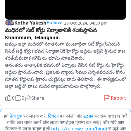
Kotha Yakesh
26 Oct 2024, 04:30 pm
Follow
మధిరలో సబ్ కోర్టు నిర్మాణానికి శంకుస్థాపన
Khammam,
Telangana:
ఖమ్మం జిల్లా మధిరలో నూతనంగా మంజూరైనా సబ్ కోర్టు(సీనియర్ 
సివిల్ జడ్జి కోర్టు) భవన నిర్మాణానికి హైకోర్టు జడ్జిలు జస్టిస్ శ్రీ సుధ,కాజ 
శరత్,భీమపాక నగేష్ లు భూమి పూజచేశారు.

అనంతరం తాత్కాలిక భవనంలో ఏర్పాటు చేసిన సబ్ కోర్టు ను హైకోర్టు 
జడ్జిలు ప్రారంభించారు. ప్రజలకు న్యాయ సేవలు విసృతపరచడం కోసం 
నూతన కోర్టులకు శ్రీకారం చుట్టినట్లు వారు తెలిపారు.  ఈ కార్యక్రమంలో 
జిల్లా జడ్జితో పాటు మధిర న్యాయవాదులు పాల్గొన్నారు.
0
0
Share
Report
हमें
फेसबुक
पर लाइक करें,
ट्विटर
पर फॉलो और
यूट्यूब
पर सब्सक्राइब्ड करें
ताकि आप ताजा खबरें और लाइव अपडेट्स प्राप्त कर सकें| और यदि आप
विस्तार से पढ़ना चाहते हैं तो
https://pinewz.com/hindi
से जुड़े और