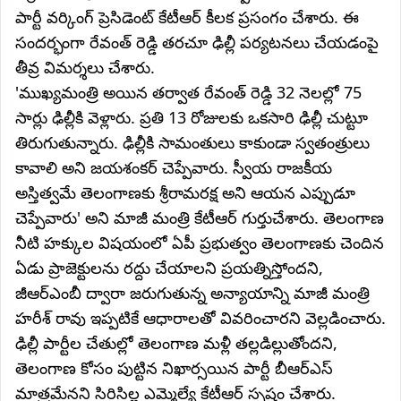
పార్టీ వర్కింగ్‌ ప్రెసిడెంట్‌ కేటీఆర్‌ కీలక ప్రసంగం చేశారు. ఈ
సందర్భంగా రేవంత్ రెడ్డి తరచూ ఢిల్లీ పర్యటనలు చేయడంపై
తీవ్ర విమర్శలు చేశారు.
'ముఖ్యమంత్రి అయిన తర్వాత రేవంత్ రెడ్డి 32 నెలల్లో 75
సార్లు ఢిల్లీకి వెళ్లారు. ప్రతి 13 రోజులకు ఒకసారి ఢిల్లీ చుట్టూ
తిరుగుతున్నారు. ఢిల్లీకి సామంతులు కాకుండా స్వతంత్రులు
కావాలి అని జయశంకర్ చెప్పేవారు. స్వీయ రాజకీయ
అస్తిత్వమే తెలంగాణకు శ్రీరామరక్ష అని ఆయన ఎప్పుడూ
చెప్పేవారు' అని మాజీ మంత్రి కేటీఆర్‌ గుర్తుచేశారు. తెలంగాణ
నీటి హక్కుల విషయంలో ఏపీ ప్రభుత్వం తెలంగాణకు చెందిన
ఏడు ప్రాజెక్టులను రద్దు చేయాలని ప్రయత్నిస్తోందని,
జీఆర్ఎంబీ ద్వారా జరుగుతున్న అన్యాయాన్ని మాజీ మంత్రి
హరీశ్ రావు ఇప్పటికే ఆధారాలతో వివరించారని వెల్లడించారు.
ఢిల్లీ పార్టీల చేతుల్లో తెలంగాణ మళ్లీ తల్లడిల్లుతోందని,
తెలంగాణ కోసం పుట్టిన నిఖార్సయిన పార్టీ బీఆర్ఎస్
మాత్రమేనని సిరిసిల్ల ఎమ్మెల్యే కేటీఆర్‌ స్పష్టం చేశారు.