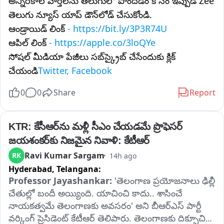
అన్నిరకాల వార్తలను తెలుగులో పొందడం కోసం ఇప్పుడే Zee
తెలుగు న్యూస్ యాప్ డౌన్‌లోడ్ చేసుకోండి.
ఆండ్రాయిడ్ లింక్
- https://bit.ly/3P3R74U
ఆపిల్ లింక్
- https://apple.co/3loQYe
సోషల్ మీడియా పేజీలు సబ్‌స్క్రైబ్ చేసేందుకు క్లిక్
చేయండి
Twitter, Facebook
0
0
Share
Report
KTR: కేసీఆర్‌ను మళ్లీ సీఎం చేయడమే ప్రొఫెసర్‌ 
జయశంకర్‌కు నిజమైన నివాళి: కేటీఆర్‌
Ravi Kumar Sargam
RK
14h ago
Hyderabad,
Telangana:
Professor Jayashankar:
 'తెలంగాణ ప్రయోజనాలు ఢిల్లీ 
చేతుల్లో బందీ అయ్యింది. యాచించి కాదు.. శాసించే 
నాయకత్వమే తెలంగాణకు అవసరం' అని బీఆర్‌ఎస్‌ పార్టీ 
వర్కింగ్‌ ప్రెసిడెంట్‌ కేటీఆర్‌ తెలిపారు. తెలంగాణకు దిక్సూచి 