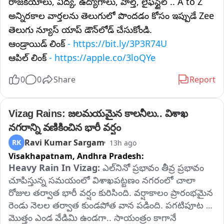
రాజకీయాలు, విద్య, ఉద్యోగాలు, హెల్త్, లైఫ్‌స్టైల్ .. A to Z
అన్నిరకాల వార్తలను తెలుగులో పొందడం కోసం ఇప్పుడే Zee
తెలుగు న్యూస్ యాప్ డౌన్‌లోడ్ చేసుకోండి.
ఆండ్రాయిడ్ లింక్
- https://bit.ly/3P3R74U
ఆపిల్ లింక్
- https://apple.co/3loQYe
0
0
Share
Report
Vizag Rains: జలమయమైన కాలనీలు.. విశాఖ 
నగరాన్ని వణికించిన భారీ వర్షం
Ravi Kumar Sargam
RK
13h ago
Visakhapatnam,
Andhra Pradesh:
Heavy Rain In Vizag:
 ఎల్‌నినో ప్రభావం తీవ్ర ప్రభావం 
చూపిస్తున్న సమయంలో విశాఖపట్టణం నగరంలో చాలా 
రోజుల తర్వాత భారీ వర్షం కురిసింది. వర్షాకాలం ప్రారంభమైన 
రెండు నెలల తర్వాత కుండపోత వాన పడింది. పగటిపూట 
మొత్తం ఎండ వేడిమి ఉండగా.. సాయంత్రం కాగానే 