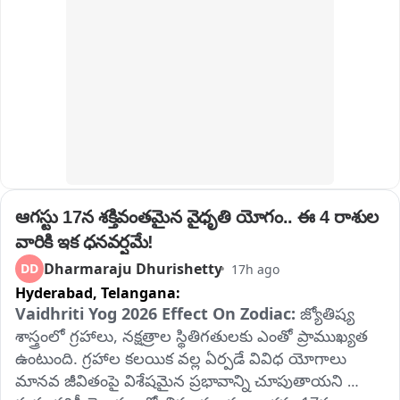
ముఖాముఖి నిర్వహిస్తారు.
ఆగస్టు 17న శక్తివంతమైన వైధృతి యోగం.. ఈ 4 రాశుల 
వారికి ఇక ధనవర్షమే!
Dharmaraju Dhurishetty
DD
17h ago
Hyderabad,
Telangana:
Vaidhriti Yog 2026 Effect On Zodiac: 
జ్యోతిష్య 
శాస్త్రంలో గ్రహాలు, నక్షత్రాల స్థితిగతులకు ఎంతో ప్రాముఖ్యత 
ఉంటుంది. గ్రహాల కలయిక వల్ల ఏర్పడే వివిధ యోగాలు 
మానవ జీవితంపై విశేషమైన ప్రభావాన్ని చూపుతాయని 