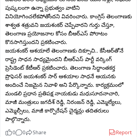
పుష్కలంగా ఉన్నా ప్రభుత్వం వాటిని
వినియోగించలేకపోతోందని వివరించారు. కాంగ్రెస్ తెలంగాణకు
శాశ్వత శత్రువని జయశంకర్ చెప్పేవారని గుర్తు చేస్తూ,
తెలంగాణ ప్రయోజనాల కోసం బీఆర్ఎస్ పోరాటం
కొనసాగిస్తుందని ప్రకటించారు.
జయశంకర్ ఆశయాలే తెలంగాణకు దిక్సూచి.. కేసీఆర్‌తోనే
రాష్ట్ర సాధన సాధ్యమైందని బీఆర్‌ఎస్‌ పార్టీ వర్కింగ్‌
ప్రెసిడెంట్‌ కేటీఆర్ ప్రకటించారు. తెలంగాణ సిద్ధాంతకర్త
ప్రొఫెసర్ జయశంకర్ సార్ ఆశయాల సాధనే ఆయనకు
అందించే నిజమైన నివాళి అని పేర్కొన్నారు. కార్యక్రమంలో
మండలి ప్రధాన ప్రతిపక్ష నాయకుడు మధుసూదనాచారి,
మాజీ మంత్రులు జగదీశ్ రెడ్డి, నిరంజన్ రెడ్డి, ఎమ్మెల్యేలు,
ఎమ్మెల్సీలు, మాజీ కార్పొరేషన్ చైర్మన్లు తదితరులు
పాల్గొన్నారు.
0
0
Share
Report