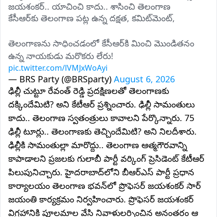
జయశంకర్.. యాచించి కాదు.. శాసించి తెలంగాణ 
కేసీఆర్‌కు తెలంగాణ పట్ల ఉన్న దక్షత, కమిట్‌మెంట్,
జయశంకర్ బోధించారని గుర్తుచేశారు. తెలంగాణను మళ్లీ 
కేసీఆర్ చేతిలో పెట్టడమే ప్రొఫెసర్‌ జయశంకర్‌కు నిజమైన 
నివాళి అని మాజీ మంత్రి కేటీఆర్‌ ప్రకటించారు. జయశంకర్ 
తెలంగాణను సాధించడంలో కేసీఆర్‌కి మించి మొండితనం 
ఆశయాలే బీఆర్ఎస్‌ పార్టీకి మార్గదర్శకం అని తెలిపారు. 
ఉన్న నాయకుడు మరొకరు లేరు! 
కేసీఆర్‌తోనే తెలంగాణ సాధ్యమని జయశంకర్‌ గట్టిగా 
pic.twitter.com/lVMJxWoAyi
నమ్మారని గుర్తుచేశారు.
— BRS Party (@BRSparty)
August 6, 2026
ఢిల్లీ చుట్టూ రేవంత్ రెడ్డి ప్రదక్షిణలతో తెలంగాణకు
దక్కిందేమిటి? అని కేటీఆర్ ప్రశ్నించారు. ఢిల్లీ సామంతులు
కాదు.. తెలంగాణ స్వతంత్రులు కావాలని పేర్కొన్నారు. 75
ఢిల్లీ టూర్లు.. తెలంగాణకు తెచ్చిందేమిటి? అని నిలదీశారు.
ఢిల్లీకి సామంతుల్లా మారొద్దు.. తెలంగాణ ఆత్మగౌరవాన్ని
కాపాడాలని ప్రజలకు గులాబీ పార్టీ వర్కింగ్‌ ప్రెసిడెంట్‌ కేటీఆర్‌
పిలుపునిచ్చారు. హైదరాబాద్‌లోని బీఆర్‌ఎస్‌ పార్టీ ప్రధాన
కార్యాలయం తెలంగాణ భవన్‌లో ప్రొఫెసర్ జయశంకర్ సార్
జయంతి కార్యక్రమం నిర్వహించారు. ప్రొఫెసర్‌ జయశంకర్‌
విగ్రహానికి పూలమాల వేసి నివాళులర్పించిన అనంతరం ఆ