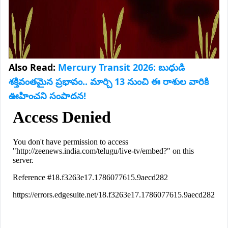
Also Read:
Mercury Transit 2026: బుధుడి
శక్తివంతమైన ప్రభావం.. మార్చి 13 నుంచి ఈ రాశుల వారికి
ఊహించని సంపాదన!