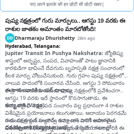
पाए अपने इलाके की हर छोटी सी छोटी खबर|
పుష్య నక్షత్రంలో గురు మార్పులు.. ఆగస్టు 19 వరకు ఈ 
రాశుల జాతకం అమాంతం మారబోతోంది!
Dharmaraju Dhurishetty
DD
28m ago
Hyderabad,
Telangana:
Jupiter Transit In Pushya Nakshatra: 
జ్యోతిష్య 
శాస్త్రంలో అదృష్టం, సంపద, వివాహంతో పాటు జ్ఞానానికి 
కారకుడిగా భావించే దేవగురు బృహస్పతి నక్షత్ర సంచారంలో 
కీలక మార్పు చోటుచేసుకుంది. గురు గ్రహం పుష్య నక్షత్రంలోని 
నాలువ పాదంలోకి సంచారవ చేసింది. ఆగస్టు 3 సోమవారం 
ఈ రాశులవారికి బంపర్ లాభాలు
రాత్రి 11 గంటలకు గురుడు పుష్య నక్షత్రంలోకి ప్రవేశించగా.. 
ఆగస్టు 19 వరకు ఇదే స్థానంలో కొనసాగుతాడు. ఈ 
కన్యా రాశి (Virgo) 
అద్భుతమైన నక్షత్ర పద సంచారం వల్ల ప్రధానంగా 4 రాశుల 
విశేషమైన ప్రయోజనాలు కలుగుతాయి. ఆదాయం పెరగడమే 
గురు నక్షత్ర పద సంచారం కన్యా రాశి వారికి అపారమైన 
కాకుండా బ్యాంక్ బ్యాలెన్స్ అమాంతం పెరిగే అవకాశాలు 
ధనుస్సు రాశి (Sagittarius) 
విజయాలను అందిస్తుంది. ఉద్యోగ, వ్యాపార రంగాల్లో 
విపరీతంగా కనిపిస్తున్నాయి. అయితే ఏయే రాశులవారికి ఈ 