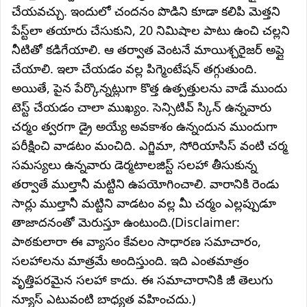
చేయవచ్చు. ఇందులో చందనం పొడిని కూడా కలిపి మెత్తని
పేస్ట్‌లా తయారు చేసుకుని, 20 నిమిషాల పాటు ఉంచి చల్లని
నీటితో కడిగేయాలి. ఆ తర్వాత వెంటనే మాయిశ్చరైజర్ అప్లై
చేయాలి. ఇలా చేయడం వల్ల పిగ్మెంటేషన్ తగ్గుతుంది.
అయితే, పైన పేర్కొన్నట్లుగా కొత్త ఉత్పత్తులను వాడే ముందు
టెస్ట్ చేయడం చాలా ముఖ్యం. సెన్సిటివ్ స్కిన్ ఉన్నవారు
చర్మం త్వరగా డ్రై అయ్యే అవకాశం ఉన్నందున ముందుగా
పరీక్షించి వాడటం మంచిది. ఎగ్జిమా, సోరియాసిస్ వంటి చర్మ
సమస్యలు ఉన్నవారు డెర్మటాలజిస్ట్ సలహా తీసుకున్న
తర్వాతే ముల్తానీ మట్టిని ఉపయోగించాలి. వారానికి రెండు
సార్లు ముల్తానీ మట్టిని వాడటం వల్ల మీ చర్మం ఎల్లప్పుడూ
తాజాదనంతో మెరుస్తూ ఉంటుంది.(Disclaimer:
పాఠకులారా ఈ వ్యాసం కేవలం సాధారణ సమాచారం,
సలహాలను మాత్రమే అందిస్తుంది. ఇది ఎంతమాత్రం
వృత్తిపరమైన సలహా కాదు. ఈ సమాచారానికి జీ తెలుగు
న్యూస్ ఎటువంటి బాధ్యత వహించదు.)