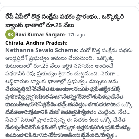
రేపే ఏపీలో కొత్త సంక్షేమ పథకం ప్రారంభం.. ఒక్కొక్కరి 
బ్యాంకు ఖాతాలో రూ.25 వేలు
Ravi Kumar Sargam
RK
17h ago
Chirala,
Andhra Pradesh:
Nethanna Sevalo Scheme:
 మరో కొత్త సంక్షేమ పథకం 
ఆంధ్రప్రదేశ్‌ ప్రభుత్వం అమలు చేయనుంది.  ఒక్కొక్క 
కుటుంబంలో రూ.25 వేలు ఆర్థిక సహాయం అందించే 
పథకానికి రేపు ప్రభుత్వం శ్రీకారం చుట్టనుంది. నేరుగా 
లబ్ధిదారుల బ్యాంకు ఖాతాల్లో ప్రభుత్వం డబ్బులు జమ 
నేత వృత్తి చేసే చేనేత కుటుంబాలకు ఏపీ ప్రభుత్వం కొత్త 
చేయనుంది. చేనేతలకు అండగా నిలువాలనే ఉద్దేశంతో 
పథకాన్ని ప్రారంభించనుంది. ఇప్పటికే ఉచిత విద్యుత్, 
ప్రారంభిస్తున్న పథకం పేరు 'నేతన్న సేవలో’ పథకం. చేనేత 
రాయితీలు, 50 ఏళ్లకే పింఛన్ అందిస్తుండగా తాజాగా 
కుటుంబాలకు ఈ పథకం వర్తించనుంది. ఈ పథకం కింద ఒక్కో 
చేనేతల సంక్షేమానికి మరో పథకానికి శ్రీకారం చుట్టింది. నేతన్న 
కుటుంబానికి రూ.25 వేలు అందిస్తున్నారు. 
సేవలో పేరుతో ప్రారంభిస్తున్న ఈ పథకం కింద ఒక్కో చేనేత 
నేతన్న సేవలో పథకంలో భాగంగా అర్హత కలిగిన ప్రతి నేతన్న 
కుటుంబానికి రూ.25 వేల చొప్పున ప్రభుత్వం ఆర్థిక సహాయం 
కుటుంబానికి రూ.25 వేల సాయం దక్కనుంది. రాష్ట్ర 
అందించనుంది. 7వ తేదీన జాతీయ చేనేత దినోత్సవం 