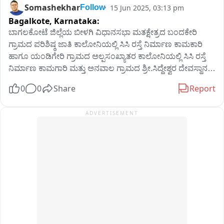
Somashekhar
15 Jun 2025, 03:13 pm
Follow
Bagalkote,
Karnataka:
ಬಾಗಲಕೋಟೆ ಜಿಲ್ಲೆಯ ಬೀಳಗಿ ವಿಧಾನಸಭಾ ಮತಕ್ಷೇತ್ರದ ಬಂದಕೇರಿ 
ಗ್ರಾಮದ ಪರಿಶಿಷ್ಠ ಜಾತಿ ಕಾಲೋನಿಯಲ್ಲಿ ಸಿಸಿ ರಸ್ತೆ ನಿರ್ಮಾಣ ಕಾಮಕಾರಿ 
ಹಾಗೂ ಯಂಡಿಗೇರಿ ಗ್ರಾಮದ ಅಲ್ಪಸಂಖ್ಯಾತರ ಕಾಲೋನಿಯಲ್ಲಿ ಸಿಸಿ ರಸ್ತೆ 
ನಿರ್ಮಾಣ ಕಾಮಗಾರಿ ಮತ್ತು ಅನವಾಲ ಗ್ರಾಮದ ಶ್ರೀ.ಸಿದ್ದೇಶ್ವರ ದೇವಸ್ಥಾನ 
ಅಭಿವೃದ್ದಿಪಡಿಸುವ ಕಾಮಗಾರಿಗಳಿಗೆ ಶಾಸಕ ಜೆ.ಟಿ‌.ಪಾಟೀಲ್ ಅವರು 
0
0
Share
Report
ಭೂಮಿಪೂಜೆ ನೆರವೇರಿಸಿದರು‌.
ADVERTISEMENT