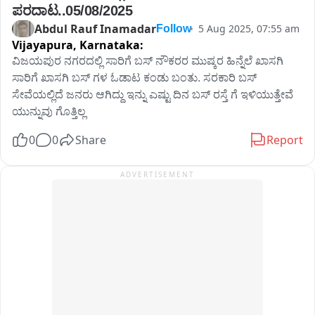
ಪರದಾಟ..05/08/2025
ಒಂದು ಬಾಟಲಿಗೆ 10ರೂ ಹೆಚ್ಚಳ ಮಾಡಿ ಮಧ್ಯಪ್ರಿಯರ ಜೇಬಿಗೆ ಕತ್ತರಿ 
Abdul Rauf Inamadar
5 Aug 2025, 07:55 am
Follow
ಹಾಕುತ್ತಿದ್ದಾರೆ.

Vijayapura,
Karnataka:
ವಿಜಯಪುರ ನಗರದಲ್ಲಿ ಸಾರಿಗೆ ಬಸ್ ನೌಕರರ ಮುಷ್ಕರ ಹಿನ್ನೆಲೆ ಖಾಸಗಿ 
ಸಾರಿಗೆ ಖಾಸಗಿ ಬಸ್ ಗಳ ಓಡಾಟ ಕಂಡು ಬಂತು. ಸರಕಾರಿ ಬಸ್ 
ಸೇವೆಯಲ್ಲಿದೆ ಜನರು ಆಗಿದ್ದು ಇನ್ನು ಎಷ್ಟು ದಿನ ಬಸ್ ರಸ್ತೆ ಗೆ ಇಳಿಯುತ್ತೇವೆ 
ಎಂ ಆರ್ ಪಿ ದರಕ್ಕಿಂತ ಹೆಚ್ಚು ಲಾಭವನ್ನು ಇಟ್ಟು ಮಧ್ಯಪ್ರಿಯರನ್ನು ದಿಕ್ಕು 
ಯುನ್ನುವು ಗೊತ್ತಿಲ್ಲ
ತಪಸುತ್ತಿರುವ msil 

0
0
Share
Report
ಬೆಳಗಾವಿ ಜಿಲ್ಲೆ ಅಬಕಾರಿ ಇಲಾಖೆ ಅಧಿಕಾರಿಗಳೇ ಈ ಈ ಸ್ಟೋರಿ 
ADVERTISEMENT
ನೋಡಲೇಬೇಕು