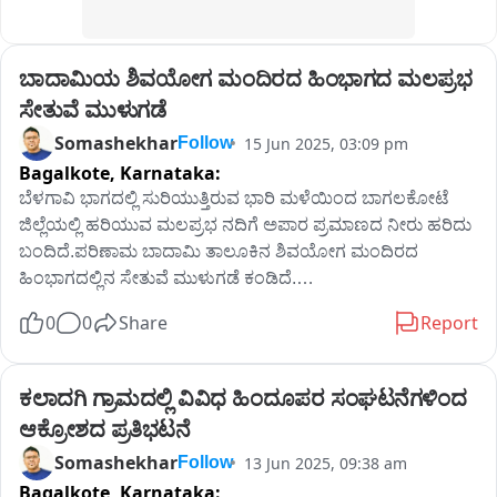
ಬಾದಾಮಿಯ ಶಿವಯೋಗ ಮಂದಿರದ ಹಿಂಭಾಗದ ಮಲಪ್ರಭ 
ಸೇತುವೆ ಮುಳುಗಡೆ
Somashekhar
15 Jun 2025, 03:09 pm
Follow
Bagalkote,
Karnataka:
ಬೆಳಗಾವಿ ಭಾಗದಲ್ಲಿ ಸುರಿಯುತ್ತಿರುವ ಭಾರಿ ಮಳೆಯಿಂದ ಬಾಗಲಕೋಟೆ 
ಜಿಲ್ಲೆಯಲ್ಲಿ ಹರಿಯುವ ಮಲಪ್ರಭ ನದಿಗೆ ಅಪಾರ ಪ್ರಮಾಣದ ನೀರು ಹರಿದು 
ಬಂದಿದೆ.ಪರಿಣಾಮ ಬಾದಾಮಿ ತಾಲೂಕಿನ ಶಿವಯೋಗ ಮಂದಿರದ 
ಹಿಂಭಾಗದಲ್ಲಿನ ಸೇತುವೆ ಮುಳುಗಡೆ ಕಂಡಿದೆ.

ಬಾದಾಮಿ ತಾಲೂಕಿನ ಗೋನಾಳ,ಶಿರಬಡಿಗೆ,ಮಂಗಳೂರು, ಶಿವಯೋಗ 
0
0
Share
Report
ಮಂದಿರಕ್ಕೆ ಈ ಸೇತುವೆ ಸಂಪರ್ಕ ಕಲ್ಪಿಸುತ್ತದೆ.ಸಧ್ಯ ರಸ್ತೆ ಸಂಚಾರ 
ಬಂದಾಗಿರುವುದರಿಂದ ಪಾದಾಚಾರಿಗಳು,ವಾಹನ ಸವಾರರು ಪರದಾಡುವ 
ಸ್ಥಿತಿ ನಿರ್ಮಾಣವಾಗಿದೆ.
ಕಲಾದಗಿ ಗ್ರಾಮದಲ್ಲಿ ವಿವಿಧ ಹಿಂದೂಪರ ಸಂಘಟನೆಗಳಿಂದ 
ಆಕ್ರೋಶದ ಪ್ರತಿಭಟನೆ
Somashekhar
13 Jun 2025, 09:38 am
Follow
Bagalkote,
Karnataka: