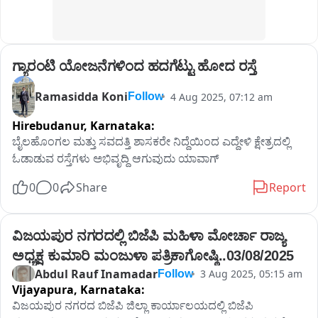
ಗ್ಯಾರಂಟಿ ಯೋಜನೆಗಳಿಂದ ಹದಗೆಟ್ಟು ಹೋದ ರಸ್ತೆ
Ramasidda Koni
4 Aug 2025, 07:12 am
Follow
Hirebudanur,
Karnataka:
ಬೈಲಹೊಂಗಲ ಮತ್ತು ಸವದತ್ತಿ ಶಾಸಕರೇ ನಿದ್ದೆಯಿಂದ ಎದ್ದೇಳಿ ಕ್ಷೇತ್ರದಲ್ಲಿ 
ಓಡಾಡುವ ರಸ್ತೆಗಳು ಅಭಿವೃದ್ಧಿ ಆಗುವುದು ಯಾವಾಗ್
0
0
Share
Report
ವಿಜಯಪುರ ನಗರದಲ್ಲಿ ಬಿಜೆಪಿ ಮಹಿಳಾ ಮೋರ್ಚಾ ರಾಜ್ಯ 
ಅಧ್ಯಕ್ಷ ಕುಮಾರಿ ಮಂಜುಳಾ ಪತ್ರಿಕಾಗೋಷ್ಠಿ..03/08/2025
Abdul Rauf Inamadar
3 Aug 2025, 05:15 am
Follow
Vijayapura,
Karnataka:
ವಿಜಯಪುರ ನಗರದ ಬಿಜೆಪಿ ಜಿಲ್ಲಾ ಕಾರ್ಯಾಲಯದಲ್ಲಿ ಬಿಜೆಪಿ 