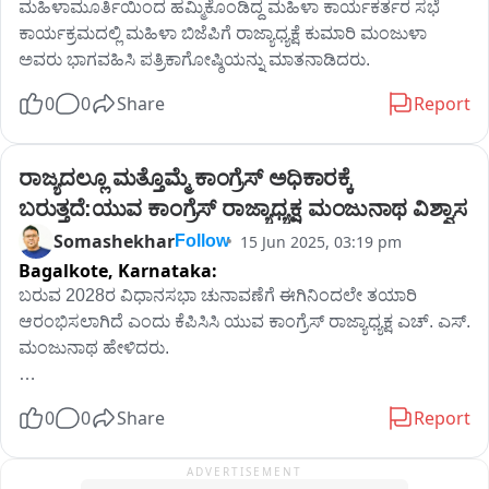
ಮಹಿಳಾಮೂರ್ತಿಯಿಂದ ಹಮ್ಮಿಕೊಂಡಿದ್ದ ಮಹಿಳಾ ಕಾರ್ಯಕರ್ತರ ಸಭೆ 
ಕಾರ್ಯಕ್ರಮದಲ್ಲಿ ಮಹಿಳಾ ಬಿಜೆಪಿಗೆ ರಾಜ್ಯಾಧ್ಯಕ್ಷೆ ಕುಮಾರಿ ಮಂಜುಳಾ 
ಅವರು ಭಾಗವಹಿಸಿ ಪತ್ರಿಕಾಗೋಷ್ಠಿಯನ್ನು ಮಾತನಾಡಿದರು.
0
0
Share
Report
ರಾಜ್ಯದಲ್ಲೂ ಮತ್ತೊಮ್ಮೆ ಕಾಂಗ್ರೆಸ್ ಅಧಿಕಾರಕ್ಕೆ 
ಬರುತ್ತದೆ:ಯುವ ಕಾಂಗ್ರೆಸ್ ರಾಜ್ಯಾಧ್ಯಕ್ಷ ಮಂಜುನಾಥ ವಿಶ್ವಾಸ
Somashekhar
15 Jun 2025, 03:19 pm
Follow
Bagalkote,
Karnataka:
ಬರುವ 2028ರ ವಿಧಾನಸಭಾ ಚುನಾವಣೆಗೆ ಈಗಿನಿಂದಲೇ ತಯಾರಿ 
ಆರಂಭಿಸಲಾಗಿದೆ ಎಂದು ಕೆಪಿಸಿಸಿ ಯುವ ಕಾಂಗ್ರೆಸ್ ರಾಜ್ಯಾಧ್ಯಕ್ಷ ಎಚ್. ಎಸ್. 
ಮಂಜುನಾಥ ಹೇಳಿದರು.

ನಗರದಲ್ಲಿ ಸುದ್ದಿಗಾರರೊಂದಿಗೆ ಮಾತನಾಡಿದ ಅವರು, ನಾನು ಯುವ 
0
0
Share
Report
ಕಾಂಗ್ರೆಸ್ ಅಧ್ಯಕ್ಷನಾಗಿ ಅಧಿಕಾರ ಸ್ವೀಕರಿಸಿದ ನಂತರ ಉತ್ತರ ಕರ್ನಾಟಕ 
ಪ್ರವಾಸ ಕೈಗೊಂಡಿದ್ದೇನೆ. ಎಲ್ಲೆಡೆ ಪಕ್ಷದ ಕಾರ್ಯಕರ್ತರಲ್ಲಿ ಉತ್ಸಾಹ, 
ADVERTISEMENT
ಉಮ್ಮಸ್ಸು ಕಂಡುಬಂದಿದೆ. ರಾಜ್ಯದಲ್ಲಿ ಕಾಂಗ್ರೆಸ್ ಸರ್ಕಾರ ಅಧಿಕಾರಕ್ಕೆ ಬಂದ 