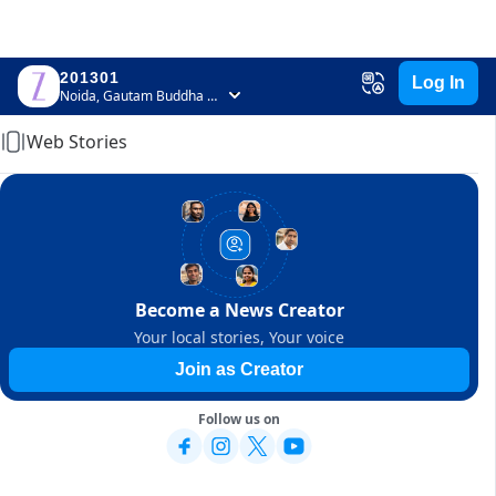
201301
Log In
Home
Noida, Gautam Buddha Nagar, Uttar Pradesh
Web Stories
Become a News Creator
Your local stories, Your voice
Join as Creator
Follow us on