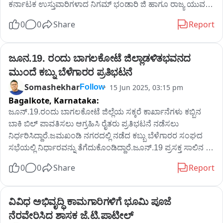
ಕರ್ನಾಟಕ ಉಸ್ತುವಾರಿಗಳಾದ ನಿಗಮ್ ಭಂಡಾರಿ ಜಿ ಹಾಗೂ ರಾಜ್ಯ ಯುವ 
ಕಾಂಗ್ರೆಸ್ ಪ್ರಧಾನ ಕಾರ್ಯದರ್ಶಿ ವಿನಯ್ ತಿಮ್ಮಾಪುರ್ ಅವರ ನೇತೃತ್ವದಲ್ಲಿ 
0
0
Share
Report
ಬಾಗಲಕೋಟೆ ಜಿಲ್ಲಾ ಕಾರ್ಯಕಾರಿಣಿ ಸಭೆ ಜರುಗಿತು.  ಸಭೆಯಲ್ಲಿ ಯುವ 
ಕಾಂಗ್ರೆಸ್ ರಾಜ್ಯ ಉಪಾಧ್ಯಕ್ಷರು ಹಾಗೂ ಬಾಗಲಕೋಟೆ ಜಿಲ್ಲಾ 
ಉಸ್ತುವಾರಿಗಳಾದ ಅಬ್ದುಲ್ ದೇಸಾಯಿ, ಯುವ ಕಾಂಗ್ರೆಸ್ ರಾಜ್ಯ ಪ್ರಧಾನ 
ಜೂನ.19. ರಂದು ಬಾಗಲಕೋಟೆ ಜಿಲ್ಲಾಡಳಿತಭವನದ 
ಕಾರ್ಯದರ್ಶಿಗಳಾದ ದೀಪಕ್ , ಉಪಾಧ್ಯಕ್ಷರಾದ ಮಂಜುನಾಥ್ 
ಮುಂದೆ ಕಬ್ನು ಬೆಳೆಗಾರರ ಪ್ರತಿಭಟನೆ
ಮುಚಖಂಡಿ, ಬಾಗಲಕೋಟೆ ಕಾಂಗ್ರೆಸ್ ಸಮಿತಿಯ ಅಧ್ಯಕ್ಷರಾದ  
Somashekhar
15 Jun 2025, 03:15 pm
Follow
ನಂಜಯ್ಯನಮಠ, ಜಿಲ್ಲಾ ಎಸ್ ಸಿ ಬ್ಲಾಕ್ ಅಧ್ಯಕ್ಷ ರಾಜು ಮನ್ನಿಕೆರಿ ರವರು, 
Bagalkote,
Karnataka:
ಸೇರಿ ಎಲ್ಲಾ ಜಿಲ್ಲಾ, ತಾಲೂಕ, ಬ್ಲಾಕ್ ಮಟ್ಟದ ಪದಾಧಿಕಾರಿಗಳು ಪಾಲ್ಗೊಂಡು 
ಜೂನ್.19.ರಂದು ಬಾಗಲಕೋಟೆ ಜಿಲ್ಲೆಯ ಸಕ್ಕರೆ ಕಾರ್ಖಾನೆಗಳು ಕಬ್ಬಿನ 
ಕಾರ್ಯಕಾರಿಣಿ ಸಭೆ ಯಶಸ್ವಿಗೊಳಿಸಿದರು.
ಬಾಕಿ ಬಿಲ್ ಪಾವತಿಸಲು ಆಗ್ರಹಿಸಿ ರೈತರು ಪ್ರತಿಭಟನೆ ನಡೆಸಲು 
ನಿರ್ಧರಿಸಿದ್ದಾರೆ.ಜಮಖಂಡಿ ನಗರದಲ್ಲಿ ನಡೆದ ಕಬ್ಬು ಬೆಳೆಗಾರರ ಸಂಘದ 
ಸಭೆಯಲ್ಲಿ ನಿರ್ಧಾರವನ್ನು ತೆಗೆದುಕೊಂಡಿದ್ದಾರೆ.ಜೂನ್.19 ಪ್ರಸಕ್ತ ಸಾಲಿನ 
ಕಬ್ಬಿನ ಬಾಕಿ ಪಾತಿಗೆ ಆಗ್ರಹಿಸಿ ಬಾಗಲಕೋಟೆ ನಗರದ ಜಿಲ್ಲಾಡಳಿತಭವನದ 
0
0
Share
Report
ಮುಂದೆ ಪ್ರತಿಭಟನೆ ನಡೆಯಲಿದೆ ಎಂದು ರೈತ ಮುಖಂಡ ಈರಪ್ಪ 
ಹಂಚಿನಾಳ ತಿಳಿಸಿದ್ದಾರೆ.
ವಿವಿಧ ಅಭಿವೃದ್ಧಿ ಕಾಮಗಾರಿಗಳಿಗೆ ಭೂಮಿ ಪೂಜೆ 
ನೆರವೇರಿಸಿದ ಶಾಸಕ ಜೆ.ಟಿ.ಪಾಟೀಲ್