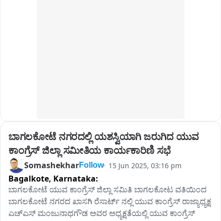
ನಂತರ ಜಾರಿಗೆ ತಂದ ಐದು ಗ್ಯಾರಂಟಿಗಳನ್ನು ಮನೆ ಮನೆಗೆ ತಲುಪಿಸುವ 
ಕಾರ್ಯಕ್ಕೆ ಯುವ ಕಾಂಗ್ರೆಸ್ ಮುಂದಾಗಬೇಕು. ಮುಂದಿನ ಚುನಾವಣೆಗೂ 
ಸಜ್ಜಾಗಬೇಕು ಎಂದರು.

ರಾಜ್ಯಾಧ್ಯಕ್ಷ ಡಿ.ಕೆ. ಶಿವಕುಮಾರ ಸೂಚನೆಯಂತೆ ಈಗಿನಿಂದಲೇ ಸಂಘಟನೆ 
ಸದೃಢಗೊಳಿಸಿ 2028ರ ಚುನಾವಣೆಗೆ ಬಿರುಸಿನ ತಯಾರಿ ನಡೆಯುತ್ತಿದೆ 
ಎಂದ ಅವರು, “ಜಮಖಂಡಿಯಲ್ಲಿ ನಮಗೆ ನೀಡಿದ ಅದ್ಭುತ ಸ್ವಾಗತದಿಂದ ಈ 
ಜಿಲ್ಲೆಯಲ್ಲಿ ಯುವ ಕಾಂಗ್ರೆಸ್ ಎಷ್ಟು ಬಲಿಷ್ಠವಾಗಿದೆ ಎಂಬುದು ಸಾಬೀತಾಗಿದೆ” 
ಎಂದು ಹೇಳಿದರು.
ಬಾಗಲಕೋಟೆ ನಗರದಲ್ಲಿ ಯಶಸ್ವಿಯಾಗಿ ಜರುಗಿದ ಯುವ 
ಕಾಂಗ್ರೆಸ್ ಜಿಲ್ಲಾ ಸಮೀತಿಯ ಕಾರ್ಯಕಾರಿಣಿ ಸಭೆ
Somashekhar
15 Jun 2025, 03:16 pm
Follow
Bagalkote,
Karnataka:
ಬಾಗಲಕೋಟೆ ಯುವ ಕಾಂಗ್ರೆಸ್ ಜಿಲ್ಲಾ ಸಮಿತಿ ಬಾಗಲಕೋಟ ವತಿಯಿಂದ  
ಬಾಗಲಕೋಟೆ ನಗರದ ಖಾಸಗಿ ರೆಸಾರ್ಟ್ ನಲ್ಲಿ ಯುವ ಕಾಂಗ್ರೆಸ್ ರಾಜ್ಯಾಧ್ಯಕ್ಷ 
ಎಚ್ಎಸ್ ಮಂಜುನಾಥಗೌಡ ಅವರ ಅಧ್ಯಕ್ಷತೆಯಲ್ಲಿ ಯುವ ಕಾಂಗ್ರೆಸ್ 