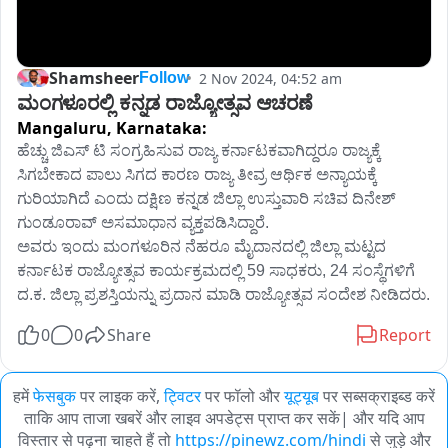
Shamsheer
2 Nov 2024, 04:52 am
Follow
ಮಂಗಳೂರಲ್ಲಿ ಕನ್ನಡ ರಾಜ್ಯೋತ್ಸವ ಆಚರಣೆ
Mangaluru,
Karnataka:
ಹೆಚ್ಚು ಜಿಎಸ್ ಟಿ ಸಂಗ್ರಹಿಸುವ ರಾಜ್ಯ ಕರ್ನಾಟಕವಾಗಿದ್ದರೂ ರಾಜ್ಯಕ್ಕೆ 
ಸಿಗಬೇಕಾದ ಪಾಲು ಸಿಗದ ಕಾರಣ ರಾಜ್ಯ ತೀವ್ರ ಆರ್ಥಿಕ ಅನ್ಯಾಯಕ್ಕೆ 
ಗುರಿಯಾಗಿದೆ ಎಂದು ದಕ್ಷಿಣ ಕನ್ನಡ ಜಿಲ್ಲಾ ಉಸ್ತುವಾರಿ ಸಚಿವ ದಿನೇಶ್ 
ಗುಂಡೂರಾವ್ ಅಸಮಾಧಾನ ವ್ಯಕ್ತಪಡಿಸಿದ್ದಾರೆ.

ಅವರು ಇಂದು ಮಂಗಳೂರಿನ ನೆಹರೂ ಮೈದಾನದಲ್ಲಿ ಜಿಲ್ಲಾ ಮಟ್ಟದ 
ಕರ್ನಾಟಕ ರಾಜ್ಯೋತ್ಸವ ಕಾರ್ಯಕ್ರಮದಲ್ಲಿ 59 ಸಾಧಕರು, 24 ಸಂಸ್ಥೆಗಳಿಗೆ 
ದ.ಕ. ಜಿಲ್ಲಾ ಪ್ರಶಸ್ತಿಯನ್ನು ಪ್ರದಾನ ಮಾಡಿ ರಾಜ್ಯೋತ್ಸವ ಸಂದೇಶ ನೀಡಿದರು.
0
0
Share
Report
हमें
फेसबुक
पर लाइक करें,
ट्विटर
पर फॉलो और
यूट्यूब
पर सब्सक्राइब्ड करें
ताकि आप ताजा खबरें और लाइव अपडेट्स प्राप्त कर सकें| और यदि आप
विस्तार से पढ़ना चाहते हैं तो
https://pinewz.com/hindi
से जुड़े और