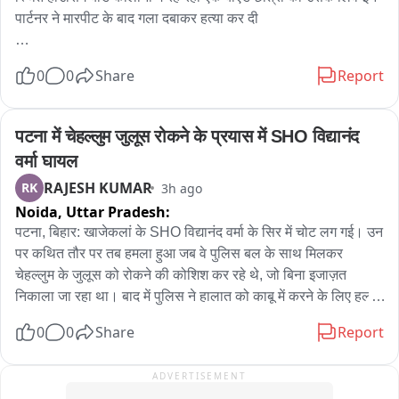
મારો ચાલુ 

पार्टनर ने मारपीट के बाद गला दबाकर हत्या कर दी

트્રક અને તેમાં ભરેલ પેપર નો જથ્થો આગ લાગવાના કારણે 
घटना के बाद आरोपी युवती को बेसुध हालत में मेकाहारा अस्पताल लेकर 
0
0
Share
Report
સંપૂર્ણ બળીને ખાખ
पहुंचा, यहां डॉक्टरों ने उसे मृत घोषित कर दिया. युवती की मौत की पुष्टि होते 
ही आरोपी मौके से फरार हो गया. मृतका के परिजनों ने आरोपी के खिलाफ 
हत्या की शिकायत दर्ज कराई है, जिसपर पुलिस ने आरोपी को गिरफ्तार कर 
पटना में चेहल्लुम जुलूस रोकने के प्रयास में SHO विद्यानंद 
लिया है. मृतिका का नाम भारती नेताम और आरोपी का नाम सावंत बघेल 
वर्मा घायल
बताया जा रहा है.....
RAJESH KUMAR
RK
3h ago
Noida,
Uttar Pradesh:
पटना, बिहार: खाजेकलां के SHO विद्यानंद वर्मा के सिर में चोट लग गई। उन 
पर कथित तौर पर तब हमला हुआ जब वे पुलिस बल के साथ मिलकर 
चेहल्लुम के जुलूस को रोकने की कोशिश कर रहे थे, जो बिना इजाज़त 
निकाला जा रहा था। बाद में पुलिस ने हालात को काबू में करने के लिए हल्का 
बल प्रयोग किया। उन्होंने कहा, "दो गुटों के बीच हाथापाई हो गई थी, और 
0
0
Share
Report
मामले को सुलझाने की कोशिश के दौरान मुझे चोट लग गई।"
ADVERTISEMENT