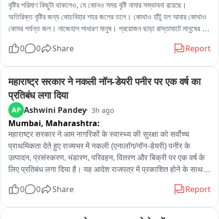
বৃষ্টির পরিমাণ কিছুটা থাকলেও, যে কোনও সময় বৃষ্টি নামার সম্ভাবনা রয়েছে। 
অতিরিক্ত বৃষ্টির জন্য কোচবিহার শহর জলের তলে। কোথাও হাঁটু হল আবার কোথাও 
কোমর পর্যন্ত জল। নাজেহাল সাধারণ মানুষ। প্রয়োজন ছাড়া রাস্তাঘাটে মানুষের 
চলাচলও । এখনো ঝিরিঝিরি বৃষ্টি হচ্ছে কোচবিহারে। অফিস টাইমে নাজেহাল সাধারণ 
0
0
Share
Report
মানুষ।
महाराष्ट्र सरकार ने नकली नॉन-डेयरी पनीर पर एक वर्ष का 
प्रतिबंध लगा दिया
Ashwini Pandey
AP
3h ago
Mumbai,
Maharashtra:
महाराष्ट्र सरकार ने आम नागरिकों के स्वास्थ्य की सुरक्षा को सर्वोच्च 
प्राथमिकता देते हुए राज्यभर में नकली (एनालॉग/नॉन-डेयरी) पनीर के 
उत्पादन, प्रसंस्करण, भंडारण, परिवहन, वितरण और बिक्री पर एक वर्ष के 
लिए प्रतिबंध लगा दिया है। यह आदेश राजपत्र में प्रकाशित होने के साथ ही 
प्रभावी हो गया है।

0
0
Share
Report
FDA के अनुसार, पिछले कुछ समय से “पनीर” के नाम पर उपभोक्ताओं को 
गुमराह कर वनस्पति तेल, वनस्पति वसा तथा अन्य गैर-दुग्धीय तत्वों से तैयार 
नकली उत्पाद बेचे जाने की शिकायतें लगातार मिल रही थीं। विभिन्न जांचों, 