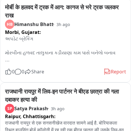
कर खाद्य पदार्थ परोस रहे हैं। इसे उपभोक्ता अधिकारों का उल्लंघन और 
मोर्बी के हलवद में ट्रक में आग: कागज से भरे ट्रक जलकर 
खाद्य सुरक्षा कानून का गंभीर हनन माना गया है。

एफडीए ने सभी उत्पादकों, प्रोसेसिंग इकाइयों, थोक एवं खुदरा विक्रेताओं, 
राख
परिवहनकर्ताओं, गोदाम संचालकों, वितरकों, होटल, रेस्तरां, कैटरर्स, क्लाउड 
Himanshu Bhatt
HB
3h ago
किचन तथा अन्य फूड बिजनेस ऑपरेटर्स को इस आदेश का पालन करने के 
Morbi,
Gujarat:
निर्देश दिए हैं। राज्यभर में विशेष जांच अभियान चलाया जाएगा और 
અપડેટ બ્રેકિંગ 

आवश्यकता पड़ने पर उत्पाद जब्त कर नष्ट किए जाएंगे।

आदेश का उल्लंघन करने वालों के खिलाफ खाद्य सुरक्षा एवं मानक अधिनियम, 
મોરબીના હળવદ તાલુકાના કડીયાણા કામ પાસે બનેલો બનાવ 

2006 के तहत माल जब्त करने, उत्पाद नष्ट करने, आर्थिक दंड, लाइसेंस 
संबंधी कार्रवाई और गंभीर मामलों में न्यायालयीन कार्रवाई की जाएगी।

વહેલી સવારે સાત વાગ્યા પહેલા ટ્રકમાં લાગેલી આગો હજી પણ 
खाद्य सुरक्षा आयुक्त तुकाराम मुंडे ने कहा कि महाराष्ट्र के प्रत्येक नागरिक 
0
0
Share
Report
કાબુમાં આવી નથી 

को सुरक्षित, शुद्ध और गुणवत्तापूर्ण भोजन मिलना उसका संवैधानिक और 
कानूनी अधिकार है। उन्होंने कहा कि उपभोक्ताओं को धोखा देकर 
પેપરનો જથ્થો ભરીને જતા 트્રકમાં લાગી હતી વહેલી સવારે 
राजधानी रायपुर में लिव-इन पार्टनर ने बीएड छात्रा की गला 
मुनाफाखोरी करने वालों को किसी भी कीमत पर बख्शा नहीं जाएगा। वहीं 
આગ 

ईमानदार उद्योगों को संरक्षण देते हुए मिलावटी और असुरक्षित खाद्य पदार्थों के 
दबाकर हत्या की
खिलाफ जीरो टॉलरेंस की नीति अपनाई जाएगी। सुरक्षित भोजन सुनिश्चित 
Satya Prakash
SP
3h ago
સવારે સાડા સાત વાગ્યાથી આગ ને કાબુમાં લેવા માટે બે ફાયર 
करना केवल कानून लागू करना नहीं, बल्कि समाज के प्रति सरकार की 
Raipur,
Chhattisgarh:
ફાયરટર કરી રહ્યા છીંયા પાણીનો મારો 

नैतिक और संवैधानिक जिम्मेदारी भी है।
राजधानी रायपुर से एक सनसनीखेज वारदात सामने आई है. बोरियाकला 
હજુ પણ ટ્રકમાં લાગેલી આગ સો ટકા કાબુમાં આવી નથી, પાણીનો 
स्थित हाउसिंग बोर्ड कॉलोनी में रह रही एक बीएड छात्रा की उसके लिव-इन 