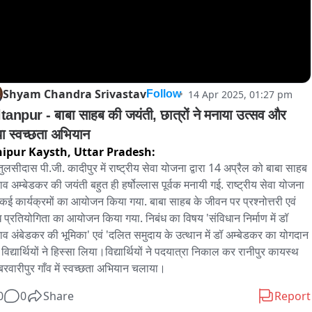
Shyam Chandra Srivastav
14 Apr 2025, 01:27 pm
Follow
tanpur - बाबा साहब की जयंती, छात्रों ने मनाया उत्सव और 
किया स्वच्छता अभियान 
ipur Kaysth,
Uttar Pradesh:
तुलसीदास पी.जी. कादीपुर में राष्ट्रीय सेवा योजना द्वारा 14 अप्रैल को बाबा साहब 
ाव अम्बेडकर की जयंती बहुत ही हर्षोल्लास पूर्वक मनायी गई. राष्ट्रीय सेवा योजना 
रा कई कार्यक्रमों का आयोजन किया गया. बाबा साहब के जीवन पर प्रश्नोत्तरी एवं 
ध प्रतियोगिता का आयोजन किया गया. निबंध का विषय 'संविधान निर्माण में डॉ 
ाव अंबेडकर की भूमिका' एवं 'दलित समुदाय के उत्थान में डॉ अम्बेडकर का योगदान 
 विद्यार्थियों ने हिस्सा लिया।विद्यार्थियों ने पदयात्रा निकाल कर रानीपुर कायस्थ 
रवारीपुर गाँव में स्वच्छता अभियान चलाया।
0
0
Share
Report