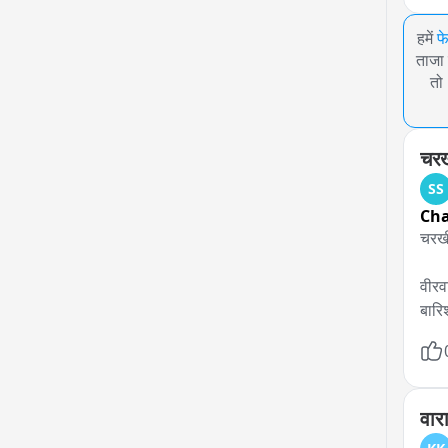
हमें
फ
ताजा 
तो
चरख
SS
Cha
चरखी 
वीरव
बारिश
जहां
गिरा
वार
बारि