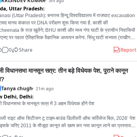
KRISNDEV KUMAR
3m ago
ida,
Uttar Pradesh:
नों के चेहरे के खिले फसलों को मिलेगा फायदा धान एवं सब्जी की फसलों को थी 
nasi (Uttar Pradesh): बनारस हिन्दू विश्वविद्यालय में राजघाट excavation 
 की जरूरत फसलों के लिए बारिश बनेगी अमृत

रामद मानव कंकाल पर DNA परीक्षण शुरू किया गया है. काशी की 
heenata के राज़ खुलेंगे; BHU काशी और मध्य गंगा घाटी के प्राचीन निवासियों 
 विभाग का अलर्ट 24 घंटो में हो सकती है तेज बारिश
ीएनए पर पहला ऐतिहासिक वैज्ञानिक अध्ययन करेगा. सिंधु घाटी सभ्यता (राखीगढ़ी) 
ंगा घाटी के प्राचीन लोगों के आनुवंशिक संबंधों, समानताओं और अंतर का पता 
0
0
Share
Report
ा जाएगा. राजघाट क्षेत्र से बरामद यह मानव कंकाल AIHC-पुरातत्व विभाग के 
षण में है. प्राचीन डीएनए विशेषज्ञ डॉ. प्रज्वल प्रताप सिंह ने कंकाल से जैविक नमूने 
 AIHC-पुरातत्व विभाग और प्राणीशास्त्र विभाग (ज्ञान प्रयोगशाला) के संयुक्त 
्ली विधानसभा मानसून सत्र: तीन बड़े विधेयक पेश, पुराने कानून 
अभियान में तीन प्रमुख वैज्ञानिक विश्लेषण होंगे: A. Ancient DNA टेस्ट: 
गे?
ंशिक वंशावली और वंश परंपरा; B. Isotope टेस्ट: आहार और भौगोलिक 
Tanya chugh
21m ago
ीलता; C. Radiocarbon Dating: आयु और स्वास्थ्य स्थिती का आकलन. 
 Delhi,
Delhi:
ा संग्रह के दौरान प्रो. सुजाता गौतम, डॉ. सचिन तिवारी और डॉ. जोस टॉम राफेल 
ाध्यक्ष के मार्गदर्शन में अध्ययन किया जा रहा है.
ली विधानसभा के मानसून सत्र में 3 अहम विधेयक होंगे पेश

िल्ली राइट ऑफ सिटीजन टू टाइम-बाउंड डिलीवरी ऑफ सर्विसेज बिल, 2026’ पेश 
 इसके जरिए 2011 के मौजूदा कानून को खत्म कर नया कानून लाने का प्रस्ताव。
