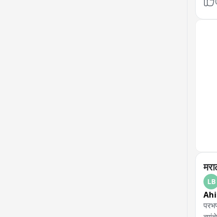
• दिल
प्रस
• ‘N
Esta
रद्द
तीनो
7 अग
कार्
मरा
LB
Ahi
परभण