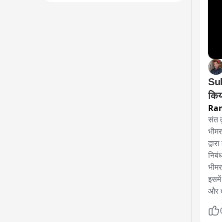
Sul
Ran
संत 
भीमर
द्वा
निबं
भीमर
इसमें
और ब