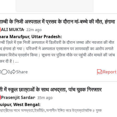
मीण सड़कों की निगरानी के लिए ड्रोन तकनीक का इस्तेमाल जारी

म्बी के निजी अस्पताल में प्रसव के दौरान मां-बच्चे की मौत, हंगामा
54 ग्राम पंचायतों में ऑनलाइन सेवाएं शुरू, 53,813 भवन अनुज्ञाएं जारी

ALI MUKTA
22m ago
वास योजना (ग्रामीण) में 16.20 लाख से अधिक आवास स्वीकृत, 8.19 लाख 
ara Marufpur,
Uttar Pradesh:
म्बी ज़िले में एक निजी अस्पताल में डिलीवरी के दौरान जच्चा और नवजात की मौत 
ाद हंगामा हो गया। परिजनों ने अस्पताल प्रशासन पर लापरवाही का आरोप लगाते 
नमन आवास योजना के तहत 1.48 लाख आवासों का निर्माण पूर्ण
जमकर विरोध प्रदर्शन किया। सूचना पर पुलिस मौके पर पहुंची और मामले की जांच 
कर दी है।

0
0
Share
Report
 संदीपन घाट थाना क्षेत्र के मूरतगंज कस्बे की है। जानकारी के अनुसार सराय 
 थाना क्षेत्र के तरनीपर गांव निवासी करन अपनी 24 वर्षीय पत्नी नेहा को प्रसव 
ा होने पर बुधवार शाम मूरतगंज स्थित महालक्ष्मी अस्पताल लेकर पहुंचे थे। परिजनों 
ती में स्कूल छात्राओं के साथ अभद्रता, पांच युवक गिरफ्तार
रोप है कि इलाज के दौरान महिला की हालत बिगड़ गई। अस्पताल के डॉक्टर उसे 
Prasenjit Sardar
35m ago
 करने की तैयारी कर रहे थे, तभी जच्चा और नवजात दोनों की मौत हो गई।

uipur,
West Bengal:
 के बाद आक्रोशित परिजनों ने अस्पताल के बाहर जमकर हंगामा किया और 
ল ছাত্রীদের সাথে অসভ্যতা,ইভটিচিং,অশালীন ইঙ্গিত করে উত্যক্ত!আটক ৫ যুবক 

ताल प्रशासन पर गंभीर लापरवाही का आरोप लगाया। परिजनों का कहना है कि 