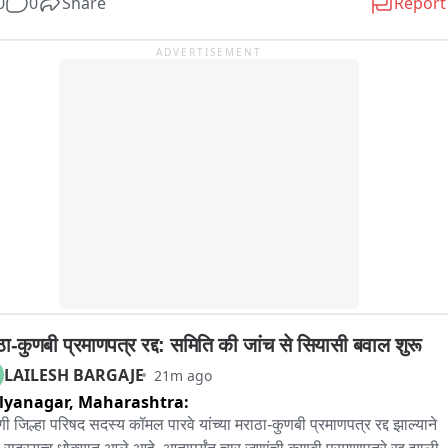
0
0
Share
Report
्ली अर्बन शेल्टर इम्प्रूवमेंट बोर्ड एक्ट, 2010 की धारा 2 में संशोधन का 
्ताव。

ADVERTISEMENT
CT of Delhi (Incredible India) Bed and Breakfast 
blishments Act, 2007’ और इसके 2010 व 2021 के संशोधन कानूनों को 
 करने का प्रस्ताव。

ं विधेयक मानसून सत्र के दौरान दिल्ली विधानसभा के समक्ष रखे जाएंगे。

स्त से शुरू होगा दिल्ली विधानसभा का मानसून सत्र. सुबह 11:00 सदन की 
यवाही शुरू और 11 अगस्त तक चलेगा मानसून सत्र
ठा-कुणबी प्रमाणपत्र रद्द: समिति की जांच से सियासी बवाल शुरू
LAILESH BARGAJE
21m ago
lyanagar,
Maharashtra:
ी जिल्हा परिषद सदस्य कॉमल पारवे यांच्या मराठा-कुणबी प्रमाणपत्र रद्द झाल्याने 