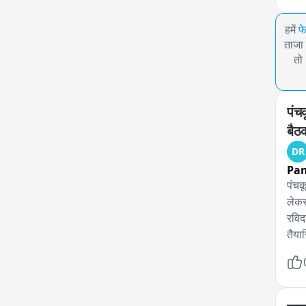
हमें
फ
ताजा 
तो
पंचक
बैठ
DR
Pa
पंचक
लेकर
रविद
तैया
समीक
सिंह
आयोज
की व