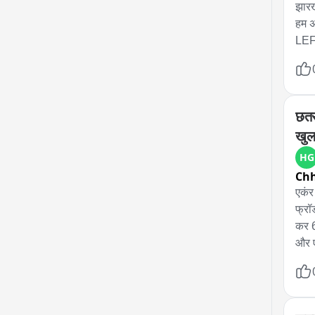
झारख
हम अ
LEFT
छतर
खुल
HG
Chh
एकंर
फ्रॉ
कर 6
और ए
पैसो
रकम 
गिरफ
कार्