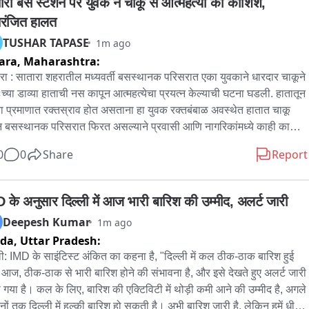
ारा बस स्टेशन पर युवक ने चाकू से आत्महत्या की कोशिश, 
 के लिए आवश्यक व्यवस्थाओं पर भी चर्चा होगी। बैठक के दौरान प्रदेश के मंत्रियों 
तरंजित हालत
िधायकों को कार्यक्रम के सफल आयोजन के लिए आवश्यक दिशा-निर्देश भी दिए 
TUSHAR TAPASE
1m ago
े, ताकि सभी जनप्रतिनिधि अपने-अपने क्षेत्रों में कार्यक्रमों के बेहतर समन्वय और 
ara,
Maharashtra:
ावी क्रियान्वयन को सुनिश्चित कर सकें। यह समीक्षा बैठक आगामी प्रकाश उत्सव 
्यापक स्तर पर सफल बनाने की दिशा में महत्वपूर्ण मानी जा रही है।
रा : सातारा शहरातील मध्यवर्ती बसस्थानक परिसरात एका युवकाने धारदार चाकूने 
ःच्या डाव्या हाताची नस कापून आत्महत्येचा प्रयत्न केल्याची घटना घडली. हातातून 
या प्रमाणात रक्तस्राव होत असताना हा युवक रक्तबंबाळ अवस्थेत हातात चाकू 
 बसस्थानक परिसरात फिरत असल्याने प्रवासी आणि नागरिकांमध्ये काही काळ 
चे वातावरण निर्माण झाले. काही नागरिकांनी धाडसाने युवकाला समजावण्याचा 
0
0
Share
Report
त्न केला. अखेर स्थानिक नागरिकांच्या मदतीने त्याला ताब्यात घेऊन चाकू बाजूला 
यात आला. घटनेची माहिती मिळताच पोलिसांनी घटनास्थळी धाव घेत युवकाला 
रासाठी रुग्णालयात दाखल केले.युवकाने हे टोकाचे पाऊल नेमके कोणत्या 
 के अनुसार दिल्ली में आज भारी बारिश की उम्मीद, अलर्ट जारी
ातून उचलले, याबाबत अद्याप स्पष्ट माहिती समोर आलेली नाही. पोलिसांकडून 
Deepesh Kumar
1m ago
चा अधिक तपास सुरू आहे.
ida,
Uttar Pradesh:
ली: IMD के साइंटिस्ट अंकित का कहना है, "दिल्ली में कल ठीक-ठाक बारिश हुई 
आज, ठीक-ठाक से भारी बारिश होने की संभावना है, और इसे देखते हुए अलर्ट जारी 
 गया है। कल के लिए, बारिश की एक्टिविटी में थोड़ी कमी आने की उम्मीद है, अगले 
िनों तक दिल्ली में हल्की बारिश हो सकती है। अभी बारिश जारी है, लेकिन हमें धीरे-