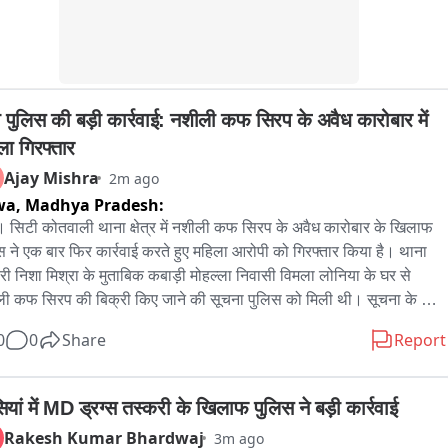
ा पुलिस की बड़ी कार्रवाई: नशीली कफ सिरप के अवैध कारोबार में 
ला गिरफ्तार
Ajay Mishra
2m ago
wa,
Madhya Pradesh:
। सिटी कोतवाली थाना क्षेत्र में नशीली कफ सिरप के अवैध कारोबार के खिलाफ 
स ने एक बार फिर कार्रवाई करते हुए महिला आरोपी को गिरफ्तार किया है। थाना 
ारी निशा मिश्रा के मुताबिक कबाड़ी मोहल्ला निवासी विमला लोनिया के घर से 
ी कफ सिरप की बिक्री किए जाने की सूचना पुलिस को मिली थी। सूचना के 
 पर पुलिस टीम ने मौके पर दबिश दी, जहां महिला घर के अंदर नशीली कफ सिरप 
0
0
Share
Report
े हुए पकड़ी गई। तलाशी के दौरान पुलिस ने महिला के कब्जे से 30 सीसी नशीली 
िरप बरामद की है। बताया जा रहा है कि आरोपी महिला के परिवार के कुछ सदस्य 
र्व में नशे के अवैध कारोबार के मामलों में जेल जा चुके हैं। फिलहाल सिटी कोतवाली 
यां में MD ड्रग्स तस्करी के खिलाफ पुलिस ने बड़ी कार्रवाई
स ने महिला के खिलाफ एनडीपीएस एक्ट के तहत कार्रवाई करते हुए उसे न्यायालय 
Rakesh Kumar Bhardwaj
3m ago
ेश किया है।