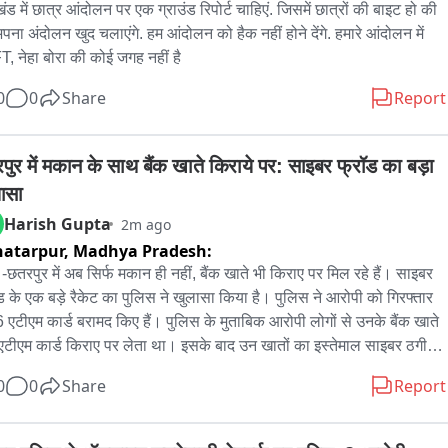
ंड में छात्र आंदोलन पर एक ग्राउंड रिपोर्ट चाहिएं. जिसमें छात्रों की बाइट हो की 
पना अंदोलन खुद चलाएंगे. हम आंदोलन को हैक नहीं होने देंगे. हमारे आंदोलन में 
, नेहा बोरा की कोई जगह नहीं है
0
0
Share
Report
पुर में मकान के साथ बैंक खाते किराये पर: साइबर फ्रॉड का बड़ा 
ासा
Harish Gupta
2m ago
atarpur,
Madhya Pradesh:
 -छतरपुर में अब सिर्फ मकान ही नहीं, बैंक खाते भी किराए पर मिल रहे हैं। साइबर 
ड के एक बड़े रैकेट का पुलिस ने खुलासा किया है। पुलिस ने आरोपी को गिरफ्तार 
 एटीएम कार्ड बरामद किए हैं। पुलिस के मुताबिक आरोपी लोगों से उनके बैंक खाते 
टीएम कार्ड किराए पर लेता था। इसके बाद उन खातों का इस्तेमाल साइबर ठगी के 
ं को इधर-उधर करने में किया जाता था। खाते के बदले लोगों को हर महीने कुछ 
0
0
Share
Report
दी जाती थी, मुखबिर की सूचना पर पुलिस ने कार्रवाई करते हुए आरोपी को 
्तार कर लिया। तलाशी के दौरान उसके पास से 6 अलग-अलग बैंकों के एटीएम 
ड बरामद हुए हैं। पुलिस को शक है कि ये खाते कई साइबर फ्रॉड की वारदातों में 