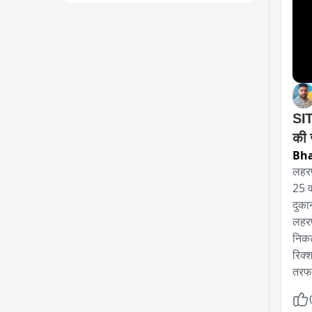
SIT
की ज
Bh
लहरप
25 व
दुका
लहरप
निकट
रिक्
तरफ 