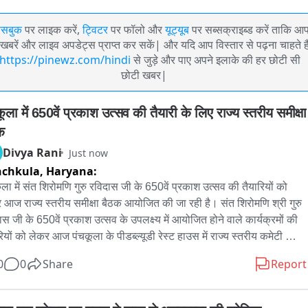
ेसबुक
पर लाइक करें,
ट्विटर
पर फॉलो और
यूट्यूब
पर सब्सक्राइब्ड करें ताकि आ
खबरें और लाइव अपडेट्स प्राप्त कर सकें| और यदि आप विस्तार से पढ़ना चाहते है
https://pinewz.com/hindi
से जुड़े और पाए अपने इलाके की हर छोटी सी
छोटी खबर|
ूला में 650वें प्रकाश उत्सव की तैयारी के लिए राज्य स्तरीय समीक्षा 
क
Divya Rani
Just now
nchkula,
Haryana:
ूला में संत शिरोमणि गुरु रविदास जी के 650वें प्रकाश उत्सव की तैयारियों को 
 आज राज्य स्तरीय समीक्षा बैठक आयोजित की जा रही है। संत शिरोमणि श्री गुरु 
ास जी के 650वें प्रकाश उत्सव के उपलक्ष्य में आयोजित होने वाले कार्यक्रमों की 
रियों को लेकर आज पंचकूला के पीडब्ल्यूडी रेस्ट हाउस में राज्य स्तरीय कमेटी की 
्षा बैठक आयोजित की जा रही है। बैठक की अध्यक्षता हरियाणा के मुख्यमंत्री नायब 
0
0
Share
Report
 सैनी करेंगे। बैठक में संत शिरोमणि गुरु रविदास जी के 650वें प्रकाश उत्सव के 
न की तैयारियों और कार्यक्रमों की रूपरेखा तथा विभिन्न विभागों की जिम्मेदारियों 
िस्तार से समीक्षा की जाएगी। कार्यक्रम को भव्य और सुव्यवस्थित ढंग से आयोजित 