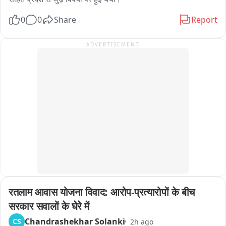
और पोकलैंड मशीनों के साथ मौके पर डटी हुई है। हालांकि, अभी 19 घंटे की 
0
0
Share
Report
कड़ी मशक्कत के बावजूद मार्ग को खोला नहीं जा सका है। पहाड़ी से रह-
रहकर गिर रहे पत्थरों और मलबे के कारण राहत एवं बचाव कार्य में भारी 
ADVERTISEMENT
दिक्कतों का सामना करना पड़ रहा है।

प्रशासन और BRO की टीम लगातार मार्ग सुचारू करने के प्रयास में जुटी 
हुई है, लेकिन हाईवे कब तक खुलेगा, इस पर अभी कुछ भी कह पाना मुश्किल 
है।
रतलाम आवास योजना विवाद: आरोप-प्रत्यारोपों के बीच 
सरकार सवालों के घेरे में
Chandrashekhar Solanki
CS
2h ago