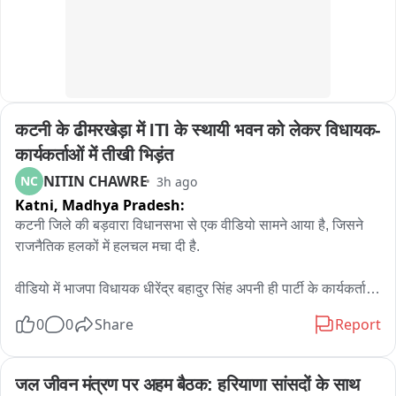
नियोजन सामिग्री की उपलब्धता एवं उचित रख रखाव पर जोर दिया।बैठक में 
मुख्य रूप से डॉ जय राम सिंह अपर मुख्य चिकित्सा अधीक्षक,  इंतजार अहमद 
जिला कार्यक्रम अधिकारीआदि उपस्थित रहे।
कटनी के ढीमरखेड़ा में ITI के स्थायी भवन को लेकर विधायक-
कार्यकर्ताओं में तीखी भिड़ंत
NITIN CHAWRE
NC
3h ago
Katni,
Madhya Pradesh:
कटनी जिले की बड़वारा विधानसभा से एक वीडियो सामने आया है, जिसने 
राजनैतिक हलकों में हलचल मचा दी है.

वीडियो में भाजपा विधायक धीरेंद्र बहादुर सिंह अपनी ही पार्टी के कार्यकर्ताओं 
से तीखी बहस करते नजर आ रहे हैं. विवाद की वजह ढीमरखेड़ा में लंबे समय 
0
0
Share
Report
से लंबित शासकीय आईटीआई की मांग बताई जा रही है.

बताया जाता है कि गुरुवार को भाजपा कार्यकर्ता और ग्रामीण एक जुट होकर 
जल जीवन मंत्रण पर अहम बैठक: हरियाणा सांसदों के साथ 
एसडीएम कार्यालय पहुंचे थे. उनका कहना था कि वर्ष 2016 में तत्कालीन 