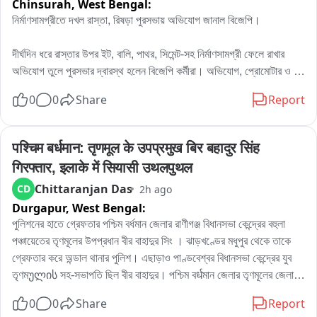
Chinsurah,
West Bengal:
নির্মাণসামগ্রীতে দখল রাস্তা, রিষড়া পুরসভায় অভিযোগ জানাল বিজেপি।

দীর্ঘদিন ধরে রাস্তার উপর ইট, বালি, পাথর, সিমেন্ট-সহ নির্মাণসামগ্রী ফেলে রাখার 
অভিযোগ তুলে পুরসভার দ্বারস্থ হলেন বিজেপি কর্মীরা। অভিযোগ, প্রোমোটার ও 
বিল্ডারদের লাগামছাড়া কাজের জেরে সাধারণ মানুষের যাতায়াত মারাত্মকভাবে ব্যাহত 
0
0
Share
Report
হচ্ছে, বাড়ছে দুর্ঘটনার আশঙ্কাও। বিষয়টি নিয়ে পুরসভায় লিখিত অভিযোগ জমা 
দেওয়ার পাশাপাশি প্রশাসনের হস্তক্ষেপের দাবি জানিয়েছেন তাঁরা。

এলাকার বিজেপি কর্মী রোহিত দে জানান, এলাকাবাসীর অভিযোগের ভিত্তিতেই তাঁরা 
पश्चिम बर्धमान: तृणमूल के उपप्रमुख बिर बहादुर सिंह 
পুরসভায় স্মারকলিপি জমা দিয়েছেন। তাঁর দাবি, নির্মাণসামগ্রী মাসের পর মাস রাস্তার 
गिरफ्तार, इलाके में सियासी उथलपुथल
উপর পড়ে থাকায় রাস্তা কার্যত সরু হয়ে গিয়েছে। বর্ষাকালে বালি ও অন্যান্য সামগ্রী 
Chittaranjan Das
CD
2h ago
নিকাশি ব্যবস্থা আটকে দিচ্ছে, ফলে জল জমার সমস্যাও বাড়ছে। রাতের অন্ধকারে 
Durgapur,
West Bengal:
ভারী ডাম্পার ও লরিতে মালপত্র নামানোর ফলে রাস্তারও ক্ষতি হচ্ছে বলে অভিযোগ 
করেন তিনি। প্রশাসনের তরফে প্রয়োজনীয় ব্যবস্থা নেওয়ার দাবি জানিয়ে তিনি 
পুলিশনের হাতে গ্রেফতার পশ্চিম বর্ধমান জেলার রাণীগঞ্জ বিধানসভা কেন্দ্রের বহুলা 
বলেন, আইনি পথেই এই সমস্যার সমাধান চান তাঁরা。

পঞ্চায়েতের তৃণমূলের উপপ্রধান বীর বাহাদুর সিং । ঝাড়খণ্ডের মধুপুর থেকে তাকে 
অন্যদিকে আর এক বিজেপি কর্মী অভিজিৎ বিশ্বাসের অভিযোগ, দীর্ঘদিন ধরে এই 
গ্রেফতার করে অন্ডাল থানার পুলিশ। এছাড়াও পাণ্ডবেশ্বর বিধানসভা কেন্দ্রের যুব 
পরিস্থিতি চললেও কোনও কার্যকর পদক্ষেপ নেওয়া হয়নি। তাঁর দাবি, নির্মাণস্থলে বড় 
তৃণমულის সহ-সভাপতি ছিল বীর বাহাদুর। পশ্চিম বर्धমান জেলার তৃণমূলের জেলা 
বড় কাঠের বোর্ড ও পেরেক ছড়িয়ে থাকায় শিশু-সহ পথচলতি মানুষের আহত হওয়ার 
সভাপতিপত্তি তথা পাণ্ডবেশ্বরের তৃণমূল প্রার্থী নরেন্দ্রনাথ চক্রবর্তীর খাস লোক 
0
0
Share
Report
আশঙ্কা রয়েছে। নিত্যদিন ছোটখাটো দুর্ঘটনাও ঘটছে। 그는 অভিযোগ করেন, 
বলেও পরিচিত ছিল এই বীর বাহাদুর। এলাকায় সন্ত্রাস তোলাবাজি সহ একাধিক 