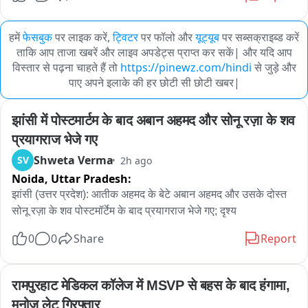
हमें
फेसबुक
पर लाइक करें,
ट्विटर
पर फॉलो और
यूट्यूब
पर सब्सक्राइब्ड करें
ताकि आप ताजा खबरें और लाइव अपडेट्स प्राप्त कर सकें| और यदि आप
विस्तार से पढ़ना चाहते हैं तो
https://pinewz.com/hindi
से जुड़े और
पाए अपने इलाके की हर छोटी सी छोटी खबर|
झांसी में पोस्टमार्टम के बाद अबान अहमद और सोनू रज़ा के शव 
प्रयागराज भेजे गए
Shweta Verma
SV
2h ago
Noida,
Uttar Pradesh:
झांसी (उत्तर प्रदेश): आतीक अहमद के बेटे अबान अहमद और उसके दोस्त 
सोनू रज़ा के शव पोस्टमॉर्टेम के बाद प्रयागराज भेजे गए; दृश्य
0
0
Share
Report
रामपुरहाट मेडिकल कॉलेज में MSVP से बहस के बाद हंगामा, 
मनोज लेट गिरफ्तार