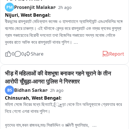
Prosenjit Malakar
PM
2h ago
Nijuri,
West Bengal:
বীরভূমের রামপুরহাট মেডিক্যাল কলেজ ও হাসপাতালে অ্যাসিস্ট্যান্ট এমএসভিপির সঙ্গে 
বচসার জেরে চাঞ্চল্য। এই ঘটনাকে কেন্দ্র করে রামপুরহাট এক নম্বর ব্লকের কুসুম্বা 
গ্রাম পঞ্চায়েতের বিরোধী দলনেতা তথা বিজেপির পঞ্চায়েত সদস্য মনোজ লেটকে 
বুধবার রাতে আটক করে রামপুরহাট থানার পুলিশ। 

এই ঘটনার প্রতিবাদে বৃহস্পতিবার বেলা বারোটা নাগাদ রামপুরহাট থানায় জমায়েত হন 
0
0
Share
Report
বিজেপির একাধিক নেতৃত্ব ও কর্মীরা। তাঁরা মনোজ লেটকে কোন অভিযোগে আটক 
করা হয়েছে, সেই বিষয়ে পুলিশের কাছে জানতে চান। কিছুক্ষণ থানায় আলোচনা চলার 
পর পরিস্থিতি স্বাভাবিক হয়।পরে প্রয়োজনীয় প্রক্রিয়া সম্পন্ন করে এদিন সকালে 
भीड़ में महिलाओं की वेशभूषा बनाकर गहने चुराने के तीन 
বিজেপির বিরোধী দলনেতা মনোজ লেটকে ছেড়ে দেয় রামপুরহাট থানার পুলিশ।
आरोपी चुँचुड़ा-आगरा पुलिस ने गिरफ्तार
Bidhan Sarkar
BS
2h ago
Chinsurah,
West Bengal:
মহিলা সেজে ভিরের মধ্যে ছিনতাই,চুঁچুড়া থেকে তিন অভিযুক্তকে গ্রেফতার করে 
নিয়ে গেলো এগরা থানার পুলিশ।

ধৃতদের নাম,করন রাজভর,মহঃ সিরাউদ্দিন ও রুক্মিণী মুদালিয়ার。
