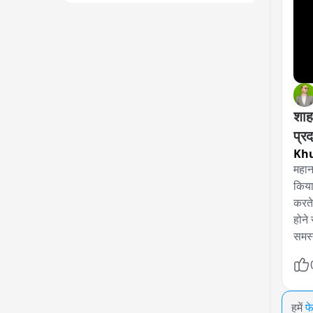
शाह
प्रद
Khu
महान
किया
करते
होने
समस्
हमें
फ