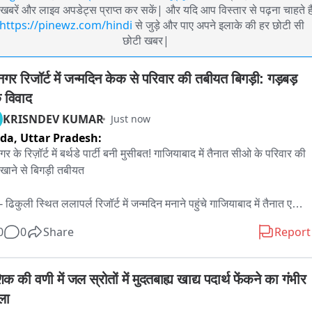
खबरें और लाइव अपडेट्स प्राप्त कर सकें| और यदि आप विस्तार से पढ़ना चाहते है
https://pinewz.com/hindi
से जुड़े और पाए अपने इलाके की हर छोटी सी
छोटी खबर|
गर रिजॉर्ट में जन्मदिन केक से परिवार की तबीयत बिगड़ी: गड़बड़ 
 विवाद
KRISNDEV KUMAR
Just now
ida,
Uttar Pradesh:
र के रिज़ॉर्ट में बर्थडे पार्टी बनी मुसीबत! गाजियाबाद में तैनात सीओ के परिवार की 
खाने से बिगड़ी तबीयत

ी- ढिकुली स्थित ललापर्ल रिजॉर्ट में जन्मदिन मनाने पहुंचे गाजियाबाद में तैनात एक 
के परिवार की तबीयत कथित तौर पर फफूंदयुक्त केक खाने से बिगड़ गई, मामला 
0
0
Share
Report
ा गया कि रिजॉर्ट प्रबंधन के खिलाफ कार्रवाई की जाए। घटना के समय गाज़ियाबाद 
तैनात सीओ प्रीति अपने परिवार के साथ जन्मदिन मनाने के लिए रामनगर आए थे। 
 मिलने के बाद खाद्य सुरक्षा विभाग ने मौके से खाद्य सामग्री के नमूने भी लिए हैं।

क की वणी में जल स्रोतों में मुदतबाह्य खाद्य पदार्थ फेंकने का गंभीर 
ला
र के अनुसार मोंटी निवासी बिहारी कॉलोनी, शाहदरा, दिल्ली, अपने जन्मदिन के 