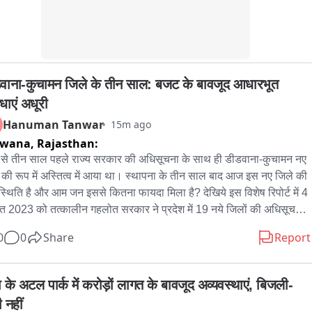
वाना-कुचामन जिले के तीन साल: बजट के बावजूद आधारभूत 
धाएं अधूरी
Hanuman Tanwar
15m ago
dwana,
Rajasthan:
े तीन साल पहले राज्य सरकार की अधिसूचना के साथ ही डीडवाना-कुचामन नए 
 की रूप में अस्तित्व में आया था। स्थापना के तीन साल बाद आज इस नए जिले की 
 स्थिति है और आम जन इससे कितना फायदा मिला है? देखिये इस विशेष रिपोर्ट में 4 
त 2023 को तत्कालीन गहलोत सरकार ने प्रदेश में 19 नये जिलों की अधिसूचना 
 की थी। इसके बाद 7 अगस्त को नए जिलों का स्थापना दिवस घोषित किया गया। 
0
0
Share
Report
र बदलने के बाद प्रदेश की वर्तमान भाजपा सरकार ने गेहलोत सरकार द्वारा घोषित 
ं की समीक्षा करते हुए मात्र 8 ही नये जिले रखे और बाकी सभी जिलों को पुराने 
ं में ही विलोपित कर दिया गया। वर्तमान सरकार के कार्यकाल को भी तकरीबन ढाई 
 के अटल पार्क में करोड़ों लागत के बावजूद अव्यवस्थाएं, बिजली-
का समय बीत चुका है लेकिन नए जिलों का आधारभूत ढांचा अभी तक पूरी तरह से 
 नहीं
त्व में नहीं आया है। गत बजट में राज्य सरकार ने सभी नये जिलों में मिनी 