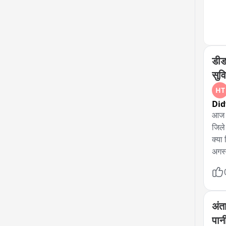
डीड
सुवि
HT
Di
आज स
जिले
क्या
अगस्
जारी
सरका
जिलो
जिलो
अंता
साल 
पानी
अस्ति