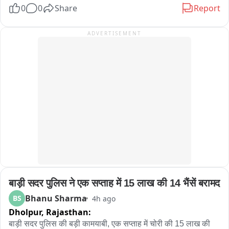
0
0
Share
Report
হেলমেট ছাড়া বাইক চালাতে দেখলেই সেই বাইক আরোহীর দিকে ছুটে যাচ্ছেন 
2023 की भर्ती प्रक्रिया की तर्ज पर भर्ती की मांग भर्ती नियमों में बदलाव नहीं 
যমরাজ। সামনে দাঁড়িয়ে প্রশ্ন করছেন, “হেলমেট পরে আসোনি কেন? জানো আমি 
करने की मांग को लेकर प्रदर्शन लंबे समय से एसएमएस मेडिकल कॉलेज के 
ADVERTISEMENT
যমরাজ? যে কোনও মুহূর্তে তোমার বাড়িতে পৌঁছে যেতে পারি!” এরপরই শুরু হচ্ছে 
बाहर संविदा कर्मी कर रहे विरोध
‘হিসেব-নিকেশ’। যমরাজের নির্দেশে চিত্রগুপ্ত খাতা খুলে জানতে চাইছেন গাড়ির 
কাগজপত্র ও প্রয়োজনীয় নথি সম্পর্কে। কোথাও নথিপত্রের ঘাটতি ধরা পড়লে 
চিত্রগুপ্তের কণ্ঠে বিস্ময়“যমরাজ, এ তো অবাক কাণ্ড! গাড়ির লাইসেন্স নেই, 
প্রয়োজনীয় নথিপত্রও নেই, হেলমেট নেই!” নাটকীয় এই পরিবেশের মধ্যেই বাইক ও 
চারচাকার চালকদের দেওয়া হচ্ছে গুরুত্বপূর্ণ বার্তা। বাইক আরোহীদের হেলমেট পরার 
অঙ্গীকার করানো হচ্ছে। একইসঙ্গে চারচাকার চালকদের সিটবেল্ট ব্যবহার এবং সমস্ত 
ট্রাফিক আইন মেনে চলার জন্য সচেতন করা হচ্ছে। ট্রাফিক পুলিশের এই অভিনব 
উদ্যোগ দেখতে তেমাথানি বাজার এলাকায় ভিড় জমে যায়। 많은 ব্যক্তি মোবাইল 
ফোনে গোটা সচেতনতা কর্মসূচির ভিডিও ও ছবি তুলে রাখেন। কারও মুখে হাসি, কেউ 
আবার হাততালি দিয়ে ট্রাফিক পুলিশের উদ্যোগকে স্বাগত জানান। সাধারণ মানুষের 
একাংশের মতে, শুধুমাত্র আইন প্রয়োগ বা জরিমানার মাধ্যমে নয়, এমন অভিনব ও 
बाड़ी सदर पुलिस ने एक सप्ताह में 15 लाख की 14 भैंसें बरामद
নাটকীয় পদ্ধতিতে সচেতনতার বার্তা মানুষের কাছে পৌঁছে দিলে তার প্রভাব আরও 
বেশি হতে পারে। পথ নিরাপত্তা সপ্তাহে সবং ও পিংলা পুলিশের এই উদ্যোগ যেন 
Bhanu Sharma
BS
4h ago
হাসির আড়ালে একটি কঠিন বার্তাই দিয়ে গেল হেলমেট ও সিটবেল্ট এড়িয়ে চলা মানেই 
Dholpur,
Rajasthan:
নিজের জীবনকে ঝুঁкির মুখে ঠেলে দেওয়া। তাই রাস্তায় বেরোনোর আগে নিয়ম 
बाड़ी सदर पुलिस की बड़ी कामयाबी, एक सप्ताह में चोरी की 15 लाख की 