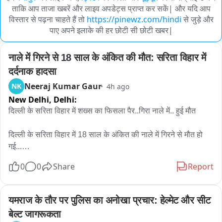
ताकि आप ताजा खबरें और लाइव अपडेट्स प्राप्त कर सकें| और यदि आप
विस्तार से पढ़ना चाहते हैं तो
https://pinewz.com/hindi
से जुड़े और
पाए अपने इलाके की हर छोटी सी छोटी खबर|
नाले में गिरने से 18 साल के अंकित की मौत: सरिता विहार में 
दर्दनाक हादसा
Neeraj Kumar Gaur
NK
4h ago
New Delhi,
Delhi:
दिल्ली के सरिता विहार में शख्स का फिसला पैर..गिरा नाले में.. हुई मौत

दिल्ली के सरिता विहार में 18 साल के अंकित की नाले में गिरने से मौत हो 
गई...

7 अगस्त की शाम को अंकित नोएडा से अपने घर भीम कॉलोनी अली विहार 
0
0
Share
Report
जा रहा था..तभी नाले की पुलिया को क्रोस करने के बाद.. पानी का फ्लो 
ज्यादा था..अंकित को लगा वो निकल जाएगा.. लेकिन उसका पैर फिसला और 
वो नाले में पानी के बहाव के साथ बह गया..
यमराज के तौर पर पुलिस का अनोखा प्रचार: हेल्मेट और सीट 
बेल्ट जागरूकता