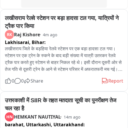
जालौन के कोंच कोतवाली क्षेत्र के गांधी नगर के एक ही समाज के हैं दोनों 
लखीसराय रेलवे स्टेशन पर बड़ा हादसा टल गया, यात्रियों ने 
निवासी。
ट्रैक पार किया
Raj Kishore
RK
4m ago
Lakhisarai,
Bihar:
लखीसराय जिले के बड़हिया रेलवे स्टेशन पर एक बड़ा हादसा टल गया। 
स्टेशन पर एक ट्रेन के रुकने के बाद बड़ी संख्या में यात्री उतरकर रेलवे 
ट्रैक पार करते हुए स्टेशन से बाहर निकल रहे थे। इसी दौरान दूसरी ओर से 
तेज गति से दूसरी ट्रेन के आने से स्टेशन परिसर में अफरातफरी मच गई। 
अचानक ट्रेन को सामने देख यात्री अपनी जान बचाने के लिए इधर-उधर 
0
0
Share
Report
भागने लगे। कई यात्रियों ने दौड़कर किसी तरह ट्रैक पार किया, जबकि कई 
लोग दोनों ट्रेनों के बीच खड़े होकर अपनी जान बचाने को मजबूर हो गए। 
घटना के दौरान स्टेशन पर दहशत का माहौल बन गया। हालांकि, राहत की 
उत्तरकाशी में SIIR के तहत मतदाता सूची का पुनरीक्षण तेज 
बात यह रही कि इस घटना में किसी के हताहत होने کی सूचना नहीं है। अब 
चल रहा है
इसका वीडियो सोशल मीडिया पर तेजी से वायरल हो रहा है जिससे रेलवे 
HEMKANT NAUTIYAL
HN
14m ago
स्टेशन पर यात्रियों द्वारा ट्रैक पार करने की खतरनाक प्रवृत्ति और सुरक्षा 
barahat, Uttarkashi,
Uttarakhand:
व्यवस्था पर गंभीर सवाल खड़े करती है। लखीसराय से राज किशोर मधुकर 