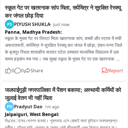
स्कूल गेट पर खतरनाक सांप मिला, सर्पमित्र ने सुरक्षित रेस्क्यू 
कर जंगल छोड़ दिया
PIYUSH SHUKLA
PS
Just now
Panna,
Madhya Pradesh:
स्कूल के मुख्य गेट पर लिपटा मिला खतरनाक सांप, बच्चों और स्टाफ में मची 
अफरातफरी, सर्पमित्र ने सुरक्षित रेस्क्यू कर जंगल में छोड़ा, एंकर-पन्ना जिले 
के बृजपुर स्थित शासकीय सरदार पटेल उच्चतर माध्यमिक विद्यालय में उस 
समय हड़कंप मच गया। जब सुबह स्कूल के मुख्य गेट पर एक खतरनाक सांप 
लिपटा हुआ मिला। विद्यालय खोलने पहुंचे प्राचार्य की नजर जैसे ही सांप पर 
0
0
Share
Report
पड़ी उन्होंने तत्काल स्टाफ और बच्चों को सतर्क किया। देखेते ही देखते मौके 
पर अफरातफरी का माहौल बन गया। सूचना मिलते ही सर्पमित्र रुपेश जैन 
मौके पर पहुंचे और सूझबूझ के साथ गेट से सांप का सुरक्षित रेस्क्यू किया। 
जलपाईगुड़ी नगरपालिका में पेंशन बकाया; अस्थायी कर्मियों को 
इसके बाद सांप को जंगल में छोड़ दिया गया। समय रहते रेस्क्यू होने से एक 
जुलाई वेतन भी नहीं मिला
हादसा टल गया।
Pradyut Das
PD
1m ago
Jalpaiguri,
West Bengal:
দিu'mাসের পেনশন বকেয়া। পুরসভায় এসে রোজই মাথা কুটছেন অবসরপ্রাপ্ত 
কর্মীরা। তাঁদের দাবি, পেনশন না মেলায় কেউ জীবনদায়ী ওষুধ কিনতে পারছেন না। 