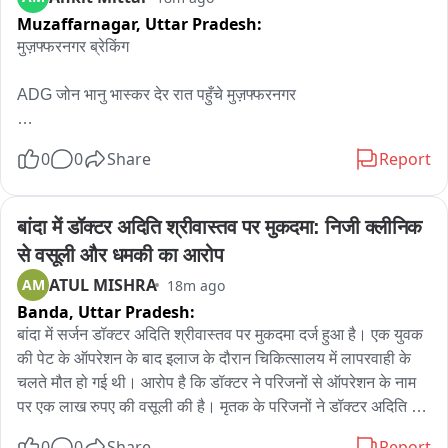
Muzaffarnagar,
Uttar Pradesh:
भरा सरप्राइज दिया। उनकी यह पहली कांवड़ यात्रा बुजुर्ग सेवा, समर्पण 
और पारिवारिक संस्कारों की प्रेरक मिसाल बन गई
मुज़फ्फरनगर ब्रेकिंग

ADG जोन भानु भास्कर देर रात पहुँचे मुज़फ्फरनगर 

शहर के कांवड़ मार्ग का किया पैदल भृमण 

0
0
Share
Report
शिवचौक अस्थायी थाने का भी किया निरीक्षण 

बांदा में डॉक्टर अदिति श्रीवास्तव पर मुकदमा: निजी क्लीनिक 
कांवड़ यात्रा क़ो लेकर अधिकारियो क़ो दिए निर्देश 

से वसूली और धमकी का आरोप
ATUL MISHRA
AM
18m ago
ADG के साथ DIG व DM और SSP भी रहे मौजूद
Banda,
Uttar Pradesh:
बांदा में सर्जन डॉक्टर अदिति श्रीवास्तव पर मुकदमा दर्ज हुआ है। एक युवक 
की पेट के ऑपरेशन के बाद इलाज के दौरान चिकित्सालय में लापरवाही के 
चलते मौत हो गई थी। आरोप है कि डॉक्टर ने परिजनों से ऑपरेशन के नाम 
पर एक लाख रुपए की वसूली की है। मृतक के परिजनों ने डॉक्टर अदिति पर 
गलत इलाज करने और चिकित्सालय स्टाफ के लापरवाही के चलते उनके 
0
0
Share
Report