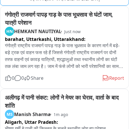
गंगोत्री राजमार्ग पापड़ गाड़ के पास भूधसाव से घंटों जाम, 
यात्री परेशान
HEMKANT NAUTIYAL
HN
Just now
barahat, Uttarkashi,
Uttarakhand:
गंगोत्री राष्ट्रीय राजमार्ग पापड़ गाड़ के पास भूधसाव के कारण मार्ग में बड़े-
बड़े ट्रक एवं वाहन फस रहे हैं जिससे गंगोत्री राष्ट्रीय राजमार्ग पर दोनों 
तरफ वाहनों एवं कावड़ यात्रियों, श्रद्धालुओं तथा स्थानीय लोगों का घंटों 
तक लंबा जाम लग रहा है। जाम में फंसे लोगों को भारी परेशानियों का सामना 
करना पड़ रहा है। गंगोत्री राष्ट्रीय राजमार्ग पापड़ गाड़ पर नदी के कटाव के 
0
0
Share
Report
कारण सड़क पर भूधसाव हो रहा है जिससे राष्ट्रीय राजमार्ग पर खतरा मंडरा 
रहा है। आजकल बड़ी संख्या में कावड़ यात्री गंगोत्री से जल भरकर ला रहे 
हैं। पापड़ गाड़ के पास वाहनों और कावड़ यात्राओं की भारी भीड़ दिखाई दे 
अलीगढ़ में पानी संकट: लोगों ने मेयर का घेराव, वार्ता के बाद 
रही है। कुछ समय बाद वाहन निकल भी रहे हैं लेकिन फिर फंस जाते हैं। 
शांति
फिर से जाम लग रहा है।
Manish Sharma
MS
1m ago
Aligarh,
Uttar Pradesh:
भीषण गर्मी मे पानी की किल्लत के चलते स्थानीय लोग हुए परेशान
