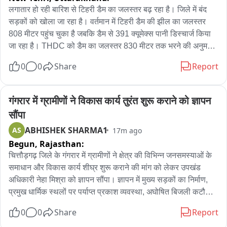
निदेशक कुरड़ाराम धींवा, प्रिंसिपल डॉ. रविशंकर शर्मा, उप-प्राचार्या सरोज 
लगातार हो रही बारिश से टिहरी डैम का जलस्तर बढ़ रहा है। जिले में बंद 
सिंह, हैडमिस्ट्रेस उमा शर्मा, प्रशासक कमलेश कुलहरि एवं सभी स्टाफ मेंबर्स 
सड़कों को खोला जा रहा है। वर्तमान में टिहरी डैम की झील का जलस्तर 
ने छात्रा पारूल एवं कोच नितेश वर्मा को बधाइयां एवं शुभकामनाएं प्रेषित 
808 मीटर पहुंच चुका है जबकि डैम से 391 क्यूमेक्स पानी डिस्चार्ज किया 
की।
जा रहा है। THDC को डैम का जलस्तर 830 मीटर तक भरने की अनुमति 
है। जिला आपदा प्रबंधन नियंत्रण कक्ष से डैम और नदियों के जलस्तर की 
0
0
Share
Report
मॉनिटरिंग की जा रही है और खतरे को देखते हुए नदियों के किनारे बसे लोगों 
को शिफ्ट किया गया है और प्रशासन द्वारा सुरक्षा की दृष्टि से एनाउंसमेंट भी 
किया जा रहा है।
गंगरार में ग्रामीणों ने विकास कार्य तुरंत शुरू कराने को ज्ञापन 
सौंपा
ABHISHEK SHARMA1
AS
17m ago
Begun,
Rajasthan:
चित्तौड़गढ़ जिले के गंगरार में ग्रामीणों ने क्षेत्र की विभिन्न जनसमस्याओं के 
समाधान और विकास कार्य शीघ्र शुरू कराने की मांग को लेकर उपखंड 
अधिकारी नेहा मिश्रा को ज्ञापन सौंपा। ज्ञापन में मुख्य सड़कों का निर्माण, 
प्रमुख धार्मिक स्थलों पर पर्याप्त प्रकाश व्यवस्था, अघोषित बिजली कटौती 
पर रोक, सार्वजनिक मार्गों पर स्ट्रीट लाइट लगाने तथा जल निकासी के लिए 
0
0
Share
Report
नालियों का निर्माण कराने की मांग की गई। ग्रामीणों ने बताया कि क्षतिग्रस्त 