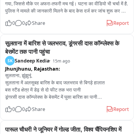
गया, जिससे मौके पर अफरा-तफरी मच गई। घटना का वीडियो भी चर्चा में है. 
पुलिस ने मामले की जानकारी मिलने के बाद केस दर्ज कर जांच शुरू कर दी 
है. मामला गुरुवार की सुबह 10 बजे की है.
0
0
Share
Report
सुलताना में बारिश से जलभराव, डूंगरसी दास कॉम्प्लेक्स के 
बेसमेंट तक पानी पहुंचा
Sandeep Kedia
SK
15m ago
Jhunjhunu,
Rajasthan:
सुलताना, झुंझुनूं 

सुलताना में अलसुबह बारिश के बाद जलभराव से बिगड़े हालात

बस स्टैंड क्षेत्र में डेढ़ से दो फीट तक भरा पानी

डूंगरसी दास कॉम्प्लेक्स के बेसमेंट में घुसा बारिश का पानी

बेसमेंट की दुकानों में पानी भरने से लाखों रुपये का नुकसान

0
0
Share
Report
कस्बे के कई निचले इलाकों में भी हुआ जलभराव

झुंझुनूं जिले के सुलताना कस्बे में अलसुबह हुई बारिश के बाद जलभराव की 
पारूल चौधरी ने जूनियर में गोल्ड जीता, विश्व चैंपियनशिप में 
समस्या ने लोगों की परेशानी बढ़ा दी है। बारिश से बस स्टैंड क्षेत्र में करीब 