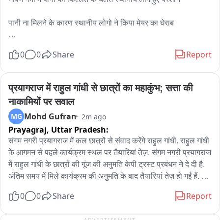
पानी ना मिलने के कारण स्थानीय लोगो ने किया मेयर का घेराब

बीते काफ़ी लम्बे समय से नहीं पहुँच रहा पीने के लिए पानी

0
0
Share
Report
स्थानीय लोगो नें महिलाओ सँग मेयर के आवास पहुँचकर किया जमकर 
प्रदर्शन

प्रयागराज में राहुल गांधी से छात्रों का महाकुंभ; सत्ता की 
नाकामियों पर सवाल
कई घंटे प्रदर्शन के बाद मेयर के आश्वासन पर लोगो नें बनाई शांति

Mohd Gufran
MG
2m ago
Prayagraj,
Uttar Pradesh:
पानी की समस्या के समाधान को लेकर नगर निगम अधिकारियो से मेयर ने की 
वार्ता

संगम नगरी प्रयागराज में कल छात्रों से संवाद करेंगे राहुल गांधी. राहुल गांधी 
के आगमन से पहले कार्यक्रम स्थल पर तैयारियां तेज़. संगम नगरी प्रयागराज 
थाना गाँधी पार्क इलाके मे मानिक चौक मे नहीं पहुँच रहा पीने का पानी।
में राहुल गांधी के छात्रों की गूंज की अनुमति केपी ट्रस्ट प्रबंधन ने दे दी है. 
अंतिम समय में मिले कार्यक्रम की अनुमति के बाद तैयारियां तेज़ हो गईं हैं. 
हालांकि पिछले तीन दिनों से हुई लगातार बारिश के चलते मिट्टी गीली और 
0
0
Share
Report
दलदल होने के चलते तैयारियों में बाधा भी आ रही है. लेकिन बड़ी संख्या में 
लगे मजदूरों के जरिए तैयारियों को अंतिम रूप देने की कोशिशें की जा रहीं हैं. 