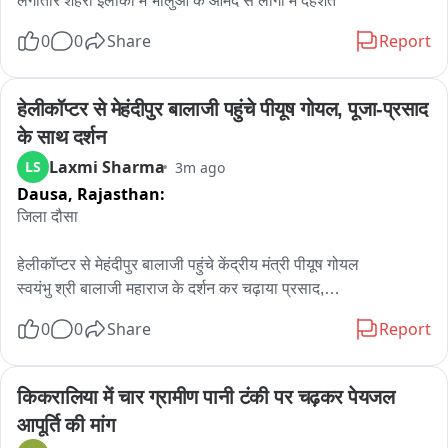
लगातार शहरी इलाकों में भालुओं के आमद से लोगों में दहशत
0
0
Share
Report
हेलीकॉप्टर से मेहंदीपुर बालाजी पहुंचे पीयूष गोयल, पूजा-प्रसाद 
के साथ दर्शन
Laxmi Sharma
LS
3m ago
Dausa,
Rajasthan:
जिला दौसा

हेलीकॉप्टर से मेहंदीपुर बालाजी पहुंचे केंद्रीय मंत्री पीयूष गोयल

स्वयंभु श्री बालाजी महाराज के दर्शन कर चढ़ाया प्रसाद,

बालाजी महाराज से की देश की खुशहाली और प्रगति के लिए कामना,

0
0
Share
Report
केंद्रीय मंत्री गोयल की मेहंदीपुर बालाजी महाराज में है गहरी आस्था,

मंदिर गर्भगृह परिसर में बैठकर मंत्री गोयल ने की विशेष पूजा अर्चना,

मंदिर ट्रस्ट सचिव एमके माथुर ने मंत्री पीयूष गोयल का किया स्वागत,

किकरालिया में चार ग्रामीण पानी टंकी पर चढ़कर पेयजल 
पुलिस और प्रशासनिक अमला रहा मौजूद

आपूर्ति की मांग