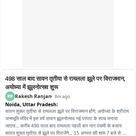
भगवान भोलेनाथ को जल अर्पित कर उनकी पूजा-अर्चना करते हैं और अपनी 
मनोकामनाओं की पूर्ति के लिए प्रार्थना करते हैं।

सावन के पूरे महीने मंदिरों में विशेष धार्मिक आयोजन होते हैं और कई जगहों पर 
मेले जैसा माहौल देखने को मिलता है।

वहीं, बरनाला के शिवमठ धाम मंदिर में भी सुबह से ही दूर-दूर से श्रद्धालु 
भगवान भोलेनाथ के दर्शन और पूजा-अर्चना के लिए पहुंचे। श्रद्धालुओं ने 
मंदिर में पहुंचकर भगवान शिव के जयकारे लगाए, भजन-कीर्तन किया और 
शिवलिंग पर जल अर्पित कर पूजा-अर्चना की।

इस दौरान मंदिर में करवाया गया रुद्राभिषेक भी श्रद्धालुओं के लिए विशेष 
आकर्षण का केंद्र बना रहा। बड़ी संख्या में श्रद्धालुओं ने भगवान शिव की 
498 साल बाद सावन तृतीया से रामलला झूले पर विराजमान, 
पूजा-अर्चना कर अपनी मनोकामनाओं की पूर्ति के लिए प्रार्थना की。
अयोध्या में झूलनोत्सव शुरू
Rakesh Ranjan
RR
8m ago
Noida,
Uttar Pradesh:
सावन शुक्ल तृतीया से रामलला झूले पर विराजमान होंगे; अयोध्या के श्रीराम 
जन्मभूमि मंदिर में इस वर्ष सावन झूलनोत्सव नई परंपरा के साथ मनाया 
जाएगा... करीब 498 साल बाद रामलला पहली बार नाग पंचमी के बजाय 
सावन शुक्ल तृतीया से झूले पर विराजेंगे... 15 अगस्त की शाम 7 बजे से 