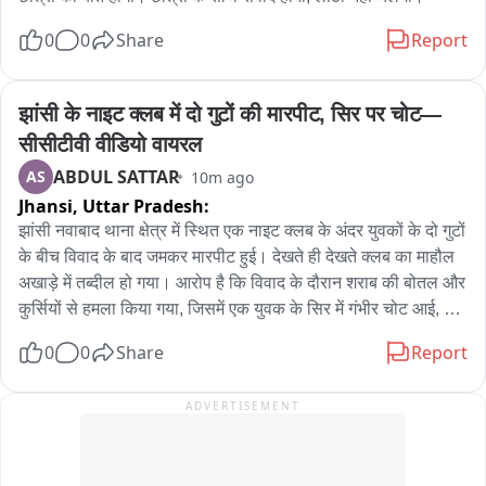
0
0
Share
Report
झांसी के नाइट क्लब में दो गुटों की मारपीट, सिर पर चोट—
सीसीटीवी वीडियो वायरल
ABDUL SATTAR
AS
10m ago
Jhansi,
Uttar Pradesh:
झांसी नवाबाद थाना क्षेत्र में स्थित एक नाइट क्लब के अंदर युवकों के दो गुटों 
के बीच विवाद के बाद जमकर मारपीट हुई। देखते ही देखते क्लब का माहौल 
अखाड़े में तब्दील हो गया। आरोप है कि विवाद के दौरान शराब की बोतल और 
कुर्सियों से हमला किया गया, जिसमें एक युवक के सिर में गंभीर चोट आई, 
जबकि उसके दो साथी भी घायल हो गए। पूरी घटना क्लब में लगे सीसीटीवी 
0
0
Share
Report
कैमरे में कैद हो गई, जिसका वीडियो अब सोशल मीडिया पर वायरल हो रहा 
है। पीड़ित शिवम शुक्ला ने बताया कि वह अपने दोस्तों के साथ क्लब में पार्टी 
ADVERTISEMENT
करने पहुंचे थे। इसी दौरान वहां पहले से मौजूद कुछ युवकों से उनका विवाद 
हो गया। एक युवक उनके साथ गाली-गलौज करने लगा। विरोध करने पर 
मामला बढ़ गया और दूसरे पक्ष के युवकों ने मारपीट शुरू कर दी। आरोप है कि 