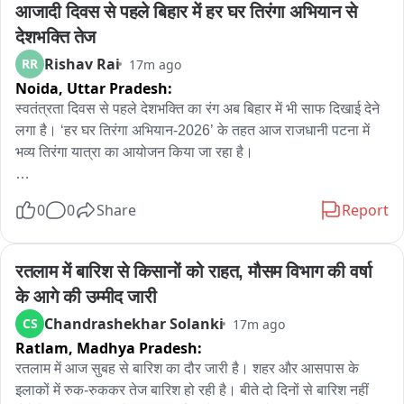
आजादी दिवस से पहले बिहार में हर घर तिरंगा अभियान से 
देशभक्ति तेज
Rishav Rai
RR
17m ago
Noida,
Uttar Pradesh:
स्वतंत्रता दिवस से पहले देशभक्ति का रंग अब बिहार में भी साफ दिखाई देने 
लगा है। ‘हर घर तिरंगा अभियान-2026’ के तहत आज राजधानी पटना में 
भव्य तिरंगा यात्रा का आयोजन किया जा रहा है।

यह यात्रा सुबह 10 बजे जेपी गोलंबर से शुरू होकर कारगिल चौक तक 
0
0
Share
Report
जाएगी। यात्रा का नेतृत्व मुख्यमंत्री सम्राट चौधरी करेंगे। इसमें मंत्री, 
अधिकारी और बड़ी संख्या में आम लोग भी शामिल होंगे।

रतलाम में बारिश से किसानों को राहत, मौसम विभाग की वर्षा 
इस अभियान के तहत सिर्फ पटना ही नहीं, बल्कि पूरे बिहार में तिरंगा यात्रा, 
के आगे की उम्मीद जारी
सेल्फी विद तिरंगा, तिरंगा रंगोली, तिरंगा थीम पर सजावट और वंदे मातरम् के 
Chandrashekhar Solanki
CS
17m ago
सामूहिक गायन जैसे कई कार्यक्रम आयोजित किए जाएंगे। सरकार का लक्ष्य 
Ratlam,
Madhya Pradesh:
है कि हर जिले और हर प्रखंड तक यह अभियान पहुंचे। इसके लिए प्रत्येक 
प्रखंड में 4 हजार तिरंगे झंडे उपलब्ध कराए जाएंगे।

रतलाम में आज सुबह से बारिश का दौर जारी है। शहर और आसपास के 
इलाकों में रुक-रुककर तेज बारिश हो रही है। बीते दो दिनों से बारिश नहीं 