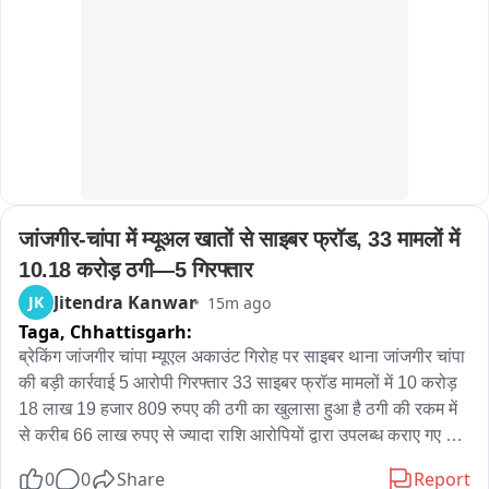
इसी दौरान शराब की बोतल से शिवम के सिर पर हमला किया गया, जिससे 
उनका सिर फट गया। मारपीट में शिवम के दो दोस्तों को भी चोटें आई हैं। 
पीड़ित युवक ने पुलिस से शिकायत कर आरोपियों के खिलाफ कार्रवाई की 
मांग की है।
जांजगीर-चांपा में म्यूअल खातों से साइबर फ्रॉड, 33 मामलों में 
10.18 करोड़ ठगी—5 गिरफ्तार
Jitendra Kanwar
JK
15m ago
Taga,
Chhattisgarh:
ब्रेकिंग जांजगीर चांपा म्यूएल अकाउंट गिरोह पर साइबर थाना जांजगीर चांपा 
की बड़ी कार्रवाई 5 आरोपी गिरफ्तार 33 साइबर फ्रॉड मामलों में 10 करोड़ 
18 लाख 19 हजार 809 रुपए की ठगी का खुलासा हुआ है ठगी की रकम में 
से करीब 66 लाख रुपए से ज्यादा राशि आरोपियों द्वारा उपलब्ध कराए गए 
म्यूएल खातों में ट्रांसफर होने की जानकारी मिली आरोपोपियों ने कमीशन के 
0
0
Share
Report
लालच में अपने बैंक खाते और सिम कार्ड साइबर ठगों को उपलब्ध कराए थे 