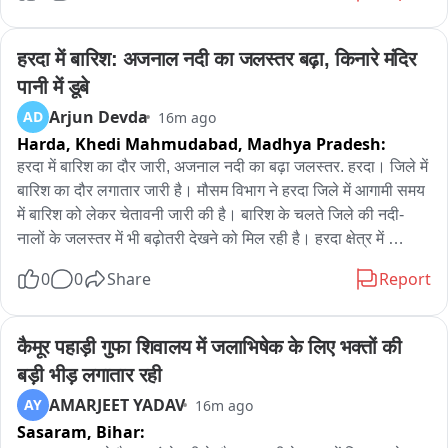
जिनका इस्तेमाल साइबर ठगी की रकम के लेन-देन में किया जा रहा था जांच 
में आरोपियों के बैंक खातों का कनेक्शन देश के 11 राज्यों में दर्ज 33 साइबर 
हरदा में बारिश: अजनाल नदी का जलस्तर बढ़ा, किनारे मंदिर 
फ्रॉड मामलों से सामने आया आंध्र प्रदेश गोवा गुजरात हिमाचल प्रदेश 
पानी में डूबे
कर्नाटक महाराष्ट्र राजस्थान तेलंगाना उत्तर प्रदेश पश्चिम बंगाल और 
Arjun Devda
AD
16m ago
छत्तीसगढ़ में दर्ज मामलों से जुड़े मिले बैंक खाते पूछताछ में संदीप चंद्रा और 
Harda, Khedi Mahmudabad,
Madhya Pradesh:
उसके साथियों द्वारा कमीशन का लालच देकर बैंक खाते खुलवाने की बात 
सामने आई पुलिस मामले में आगे की जांच कर रही है और अन्य आरोपियों की 
हरदा में बारिश का दौर जारी, अजनाल नदी का बढ़ा जलस्तर. हरदा। जिले में 
गिरफ्तारी भी संभव है 05 म्यूएल खाता धारकों को गिरफ्तार कर न्यायिक 
बारिश का दौर लगातार जारी है। मौसम विभाग ने हरदा जिले में आगामी समय 
रिमांड पर भेजा गया आरोपी जांजगीर-चांपा और कोरबा जिले के रहने वाले हैं 
में बारिश को लेकर चेतावनी जारी की है। बारिश के चलते जिले की नदी-
आरोपियों में सत्यनारायण आदित्य निवासी किकिरदा तुषार सिंह राठौर 
नालों के जलस्तर में भी बढ़ोतरी देखने को मिल रही है। हरदा क्षेत्र में 
निवासी फरसवानी हरिश कुमार देवांगन निवासी सिवनी ओम प्रकाश केंवट 
अजनाल नदी का जलस्तर बढ़ गया है। नदी का पानी बढ़ने से नदी किनारे 
0
0
Share
Report
निवासी फरसवानी और मनोज कुमार मांझी निवासी चांपा शामिल हैं जांजगीर 
स्थित मंदिरों के आसपास पानी पहुंच गया है और छोट मंदिर पानी में डूबे नजर 
चांपा जिला के साइबर पुलिस टीम ने गिरफ्तार कर सभी को भेजा जेल
आए। हालांकि, जिले में अभी बारिश की स्थिति सामान्य बनी हुई हैं, मौसम 
विभाग की चेतावनी जारी की,
कैमूर पहाड़ी गुफा शिवालय में जलाभिषेक के लिए भक्तों की 
बड़ी भीड़ लगातार रही
AMARJEET YADAV
AY
16m ago
Sasaram,
Bihar: