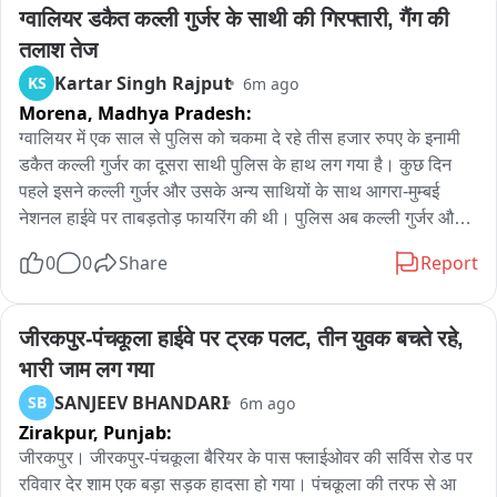
ग्वालियर डकैत कल्ली गुर्जर के साथी की गिरफ्तारी, गैंग की 
तलाश तेज
Kartar Singh Rajput
KS
6m ago
Morena,
Madhya Pradesh:
ग्वालियर में एक साल से पुलिस को चकमा दे रहे तीस हजार रुपए के इनामी 
डकैत कल्ली गुर्जर का दूसरा साथी पुलिस के हाथ लग गया है। कुछ दिन 
पहले इसने कल्ली गुर्जर और उसके अन्य साथियों के साथ आगरा-मुम्बई 
नेशनल हाईवे पर ताबड़तोड़ फायरिंग की थी। पुलिस अब कल्ली गुर्जर और 
उसके अन्य साथियों की तलाश में लगी है।

0
0
Share
Report
दरअसल पंद्रह दिन पहले डकैतों ने ग्वालियर के घाटीगांव मोहना इलाके में 
कंटेनर पर फायरिंग की थी। इसके बाद से ही पुलिस जंगल में सर्चिंग कर रही 
जीरकपुर-पंचकूला हाईवे पर ट्रक पलट, तीन युवक बचते रहे, 
थीं। आठ दिन पहले पुलिस टीमों ने घेराबंदी कर कल्ली के साथी अजय उर्फ 
भारी जाम लग गया
दुर्लभ गोस्वामी को पकड़ा था। इसके बाद से ही पुलिस टीम जंगल की घेराबंदी 
SANJEEV BHANDARI
SB
6m ago
कर सर्चिंग कर रही है। बीते रोज एक अन्य आरोपी भी जंगल में घेराबंदी में 
Zirakpur,
Punjab:
मिला है। पुलिस पूछताछ में उसकी पहचान अजय गुर्जर निवासी लेहर थाना 
दिमनी जिला मुरैना के रूप में हुई है। पुलिस की टीमें पकड़े गए आरोपी से 
जीरकपुर। जीरकपुर-पंचकूला बैरियर के पास फ्लाईओवर की सर्विस रोड पर 
पूछताछ कर कल्ली की जानकारी जुटाने में लग गई है। पुलिस पूछताछ में 
रविवार देर शाम एक बड़ा सड़क हादसा हो गया। पंचकूला की तरफ से आ 