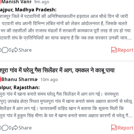
Manish Vani
9m ago
rajpur,
Madhya Pradesh:
ाजपुर जिले में पटवारियों की अनिश्चितकालीन हड़ताल आज चौथे दिन भी जारी 
 पटवारी संघ अपनी विभिन्न लंबित मांगों को लेकर आंदोलनरत है, जिसके चलते 
 भर की तहसीलों और राजस्व मंडलों में सरकारी कामकाज पूरी तरह से ठप हो गया 
पटवारी संघ के प्रतिनिधियों का साफ कहना है कि जब तक सरकार उनकी जायज 
ों को स्वीकार नहीं करती, तब तक यह हड़ताल इसी तरह जारी रहेगी。
0
0
Share
Report
पुरा गांव में घरेलू गैस सिलेंडर में आग, दमकल ने काबू पाया
Bhanu Sharma
10m ago
lpur,
Rajasthan:
पुरा गांव में खाना बनाते समय घरेलू गैस सिलेंडर में आग लग गई। सरमथुरा 
ुर) उपखंड क्षेत्र स्थित मुगलपुरा गांव में खाना बनाते समय अज्ञात कारणों से घरेलू 
सिलेंडर में आग लग गई। फायरकर्मी वाहिद खान ने बताया कि सूचना मिली कि 
ुरा गांव में हुकुम सिंह मीणा के घर में खाना बनाते समय अज्ञात कारणों से घरेलू गैस 
ंडर में आग लग गई। फायरकर्मियों ने अग्निशमन यंत्र की सहायता से आग पर काबू 
0
0
Share
Report
 गया। आग बुझने के बाद ग्रामीणों ने राहत की सांस ली। इस मौके पर वाहिद खान, 