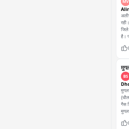
MV
Ali
अलीर
रही।
जिले
है। 
मांग
मुगल
BS
Dho
मुगल
(धौलप
गैस 
मुगलप
सिले
पाया