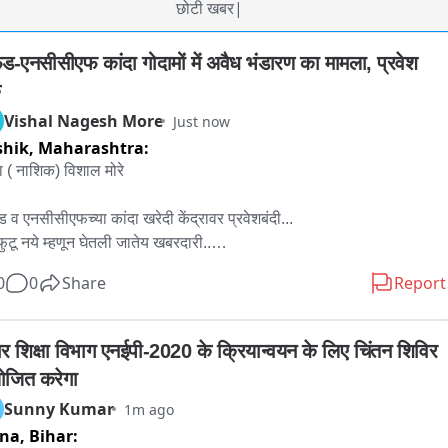
छोटी खबर|
ेड-एनसीसीएफ कांदा गोदामों में अवैध भंडारण का मामला, प्रवेश 
Vishal Nagesh More
Just now
shik,
Maharashtra:
ा ( नाशिक) विशाल मोरे

ड व एनसीसीएफच्या कांदा खरेदी केंद्रावर प्रवेशबंदी...

फुटू नये म्हणून घेतली जातेय खबरदारी..

निक प्रशासनातील सनदी अधिकाऱ्यांनाही बंदी...

0
0
Share
Report
कच्या उमराणा व चांदवड येथील नाफेड व एनसीसीएफ गोदामावर निकृष्ट व हलक्या 
ीचा कांदा साठवणूक केल्याचा धक्कादायक प्रकार समोर आल्यानंतर आता नाफेड व 
सीएफ बिंग फुटू नये यासाठी खबरदारी घेतली जात असून, कांदा साठवणूक केलेले 
ार शिक्षा विभाग एनईपी-2020 के क्रियान्वयन के लिए चिंतन शिविर 
मे कुलूपबंद करण्यात आली असून, कोणालाही आतमध्ये प्रवेश दिला जात नाहीये. 
जित करेगा
ष करून माध्यम प्रतिनिधींना अजिबात आतमध्ये एन्ट्री दिली जात नाही. एवढेच काय 
Sunny Kumar
1m ago
्थानिक प्रशासनातील सनदी अधिकाऱ्यांना या ठिकाणी प्रवेश येत नसल्याचे 
tna,
Bihar:
्रीय वखार महामंडळाचे अधिकारी सांगताहेत.