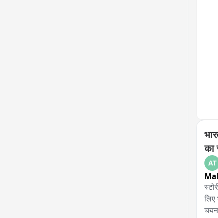
भारत
का 
AT
Ma
स्टो
लिए भ
चयन,