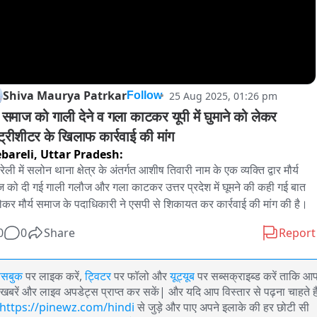
Shiva Maurya Patrkar
25 Aug 2025, 01:26 pm
Follow
य समाज को गाली देने व गला काटकर यूपी में घुमाने को लेकर 
्ट्रीशीटर के खिलाफ कार्रवाई की मांग
bareli,
Uttar Pradesh:
ेली में सलोन थाना क्षेत्र के अंतर्गत आशीष तिवारी नाम के एक व्यक्ति द्वार मौर्य 
 को दी गई गाली गलौज और गला काटकर उत्तर प्रदेश में घूमने की कही गई बात 
ेकर मौर्य समाज के पदाधिकारी ने एसपी से शिकायत कर कार्रवाई की मांग की है।
0
0
Share
Report
ेसबुक
पर लाइक करें,
ट्विटर
पर फॉलो और
यूट्यूब
पर सब्सक्राइब्ड करें ताकि आ
खबरें और लाइव अपडेट्स प्राप्त कर सकें| और यदि आप विस्तार से पढ़ना चाहते है
https://pinewz.com/hindi
से जुड़े और पाए अपने इलाके की हर छोटी सी