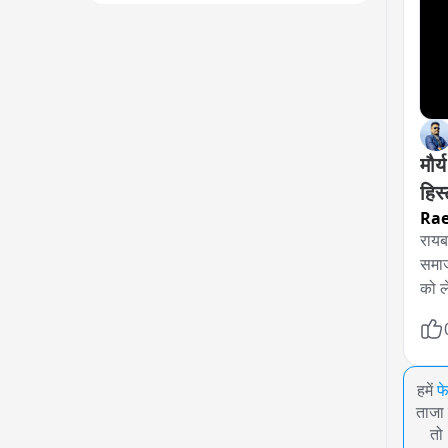
मौर्
हिस
Rae
रायबर
समाज
को ल
हमें
फ
ताजा 
तो