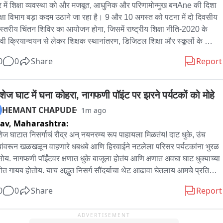
र में शिक्षा व्यवस्था को और मजबूत, आधुनिक और परिणामोन्मुख बनAne की दिशा 
शिक्षा विभाग बड़ा कदम उठाने जा रहा है। 9 और 10 अगस्त को पटना में दो दिवसीय 
यस्तरीय चिंतन शिविर का आयोजन होगा, जिसमें राष्ट्रीय शिक्षा नीति-2020 के 
ावी क्रियान्वयन से लेकर शिक्षक स्थानांतरण, डिजिटल शिक्षा और स्कूलों के 
यादी ढांचे तक कई महत्वपूर्ण विषयों पर व्यापक मंथन होगा.\n\nपटना के विधानसभा 
0
0
Share
Report
में 9 और 10 अगस्त को शिक्षा विभाग का दो दिवसीय राज्यस्तरीय चिंतन शिविर 
ित किया जाएगा। इस शिविर में शिक्षा विभाग के लगभग 400 वरिष्ठ, क्षेत्रीय, 
 और प्रखंड स्तर के अधिकारी भाग लेंगे। कार्यक्रम का उद्घाटन मुख्यमंत्री 
शेज घाट में घना कोहरा, नागफणी पॉइंट पर झरने पर्यटकों को मोहे
ट चौधरी करेंगे.\n\nचिंतन शिविर का मुख्य उद्देश्य बिहार की शिक्षा व्यवस्था को नई 
HEMANT CHAPUDE
1m ago
देना और राष्ट्रीय शिक्षा नीति-2020 के लक्ष्यों को प्रभावी ढंग से लागू करने की 
av,
Maharashtra:
ति तैयार करना है। इसके साथ ही शिक्षक स्थानांतरण नियमावली, विद्यालयों में 
ेज घाटात निसर्गाचं रौद्र अन् नयनरम्य रूप पाहायला मिळतंय! दाट धुके, उंच 
त्ता आधारित शिक्षा और प्रशासनिक सुधारों पर भी विस्तार से चर्चा होगी.
ांवरून खळखळून वाहणारे धबधबे आणि हिरवाईने नटलेला परिसर पर्यटकांना भुरळ 
ोय. नागफणी पॉईंटवर क्षणात धुके बाजूला होतंय आणि क्षणात अवघा घाट धुक्याच्या 
ीत गायब होतोय. याच अद्भुत निसर्ग सौंदर्याचा थेट आढावा घेतलाय आमचे प्रतिनिधी 
 चापुडे यांनी...
0
0
Share
Report
ADVERTISEMENT