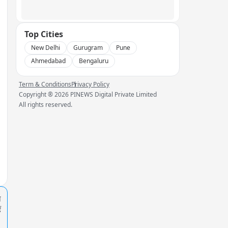
Top Cities
New Delhi
Gurugram
Pune
Ahmedabad
Bengaluru
Term & Conditions
Privacy Policy
Copyright ®
2026
PINEWS Digital Private Limited
All rights reserved.
प
ं