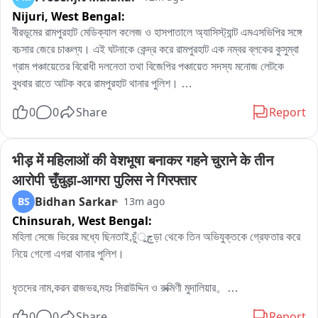
Nijuri,
West Bengal:
বীরভূমের রামপুরহাট মেডিক্যাল কলেজ ও হাসপাতালে অ্যাসিস্ট্যান্ট এমএসভিপির সঙ্গে 
বচসার জেরে চাঞ্চল্য। এই ঘটনাকে কেন্দ্র করে রামপুরহাট এক নম্বর ব্লকের কুসুম্বা 
গ্রাম পঞ্চায়েতের বিরোধী দলনেতা তথা বিজেপির পঞ্চায়েত সদস্য মনোজ লেটকে 
বুধবার রাতে আটক করে রামপুরহাট থানার পুলিশ। 

এই ঘটনার প্রতিবাদে বৃহস্পতিবার বেলা বারোটা নাগাদ রামপুরহাট থানায় জমায়েত হন 
0
0
Share
Report
বিজেপির একাধিক নেতৃত্ব ও কর্মীরা। তাঁরা মনোজ লেটকে কোন অভিযোগে আটক 
করা হয়েছে, সেই বিষয়ে পুলিশের কাছে জানতে চান। কিছুক্ষণ থানায় আলোচনা চলার 
পর পরিস্থিতি স্বাভাবিক হয়।পরে প্রয়োজনীয় প্রক্রিয়া সম্পন্ন করে এদিন সকালে 
भीड़ में महिलाओं की वेशभूषा बनाकर गहने चुराने के तीन 
বিজেপির বিরোধী দলনেতা মনোজ লেটকে ছেড়ে দেয় রামপুরহাট থানার পুলিশ।
आरोपी चुँचुड़ा-आगरा पुलिस ने गिरफ्तार
Bidhan Sarkar
BS
13m ago
Chinsurah,
West Bengal:
মহিলা সেজে ভিরের মধ্যে ছিনতাই,চুঁچুড়া থেকে তিন অভিযুক্তকে গ্রেফতার করে 
নিয়ে গেলো এগরা থানার পুলিশ।

ধৃতদের নাম,করন রাজভর,মহঃ সিরাউদ্দিন ও রুক্মিণী মুদালিয়ার。

ধৃতদের বাড়ি হুগলির চুঁচুড়া থানার নলডাঙা,ব্যান্ডেল লিচুবাগান ও আমবাগান এলাকায়。

0
0
Share
Report