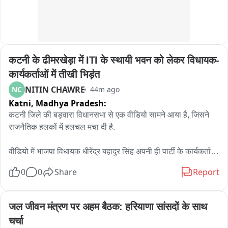
जिला कार्यक्रम अधिकारीआदि उपस्थित रहे।
कटनी के ढीमरखेड़ा में ITI के स्थायी भवन को लेकर विधायक-
कार्यकर्ताओं में तीखी भिड़ंत
NITIN CHAWRE
NC
44m ago
Katni,
Madhya Pradesh:
कटनी जिले की बड़वारा विधानसभा से एक वीडियो सामने आया है, जिसने 
राजनैतिक हलकों में हलचल मचा दी है.

वीडियो में भाजपा विधायक धीरेंद्र बहादुर सिंह अपनी ही पार्टी के कार्यकर्ताओं 
से तीखी बहस करते नजर आ रहे हैं. विवाद की वजह ढीमरखेड़ा में लंबे समय 
0
0
Share
Report
से लंबित शासकीय आईटीआई की मांग बताई जा रही है.

बताया जाता है कि गुरुवार को भाजपा कार्यकर्ता और ग्रामीण एक जुट होकर 
जल जीवन मंत्रण पर अहम बैठक: हरियाणा सांसदों के साथ 
एसडीएम कार्यालय पहुंचे थे. उनका कहना था कि वर्ष 2016 में तत्कालीन 
चर्चा
मुख्यमंत्री द्वारा ढीमरखेड़ा में आईटीआई खोलने की घोषणा की गई थी, लेकिन 