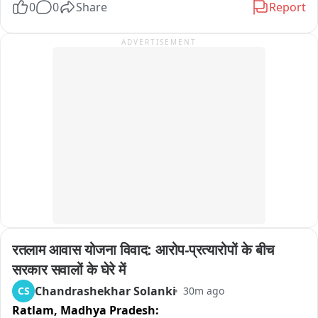
0
0
Share
Report
कड़ी मशक्कत के बावजूद मार्ग को खोला नहीं जा सका है। पहाड़ी से रह-
रहकर गिर रहे पत्थरों और मलबे के कारण राहत एवं बचाव कार्य में भारी 
ADVERTISEMENT
दिक्कतों का सामना करना पड़ रहा है।

प्रशासन और BRO की टीम लगातार मार्ग सुचारू करने के प्रयास में जुटी 
हुई है, लेकिन हाईवे कब तक खुलेगा, इस पर अभी कुछ भी कह पाना मुश्किल 
है।
रतलाम आवास योजना विवाद: आरोप-प्रत्यारोपों के बीच 
सरकार सवालों के घेरे में
Chandrashekhar Solanki
CS
30m ago
Ratlam,
Madhya Pradesh: