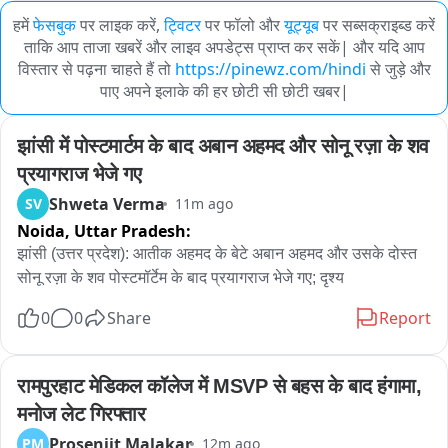
हमें
फेसबुक
पर लाइक करें,
ट्विटर
पर फॉलो और
यूट्यूब
पर सब्सक्राइब्ड करें
ताकि आप ताजा खबरें और लाइव अपडेट्स प्राप्त कर सकें| और यदि आप
विस्तार से पढ़ना चाहते हैं तो
https://pinewz.com/hindi
से जुड़े और
पाए अपने इलाके की हर छोटी सी छोटी खबर|
झांसी में पोस्टमार्टम के बाद अबान अहमद और सोनू रज़ा के शव 
प्रयागराज भेजे गए
Shweta Verma
SV
11m ago
Noida,
Uttar Pradesh:
झांसी (उत्तर प्रदेश): आतीक अहमद के बेटे अबान अहमद और उसके दोस्त 
सोनू रज़ा के शव पोस्टमॉर्टेम के बाद प्रयागराज भेजे गए; दृश्य
0
0
Share
Report
रामपुरहाट मेडिकल कॉलेज में MSVP से बहस के बाद हंगामा, 
मनोज लेट गिरफ्तार
Prosenjit Malakar
PM
12m ago