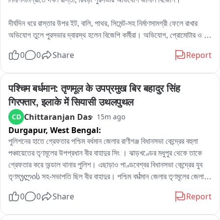
দীর্ঘদিন ধরে রাস্তার উপর ইট, বালি, পাথর, সিমেন্ট-সহ নির্মাণসামগ্রী ফেলে রাখার 
অভিযোগ তুলে পুরসভার দ্বারস্থ হলেন বিজেপি কর্মীরা। অভিযোগ, প্রোমোটার ও 
বিল্ডারদের লাগামছাড়া কাজের জেরে সাধারণ মানুষের যাতায়াত মারাত্মকভাবে ব্যাহত 
0
0
Share
Report
হচ্ছে, বাড়ছে দুর্ঘটনার আশঙ্কাও। বিষয়টি নিয়ে পুরসভায় লিখিত অভিযোগ জমা 
দেওয়ার পাশাপাশি প্রশাসনের হস্তক্ষেপের দাবি জানিয়েছেন তাঁরা。

এলাকার বিজেপি কর্মী রোহিত দে জানান, এলাকাবাসীর অভিযোগের ভিত্তিতেই তাঁরা 
पश्चिम बर्धमान: तृणमूल के उपप्रमुख बिर बहादुर सिंह 
পুরসভায় স্মারকলিপি জমা দিয়েছেন। তাঁর দাবি, নির্মাণসামগ্রী মাসের পর মাস রাস্তার 
गिरफ्तार, इलाके में सियासी उथलपुथल
উপর পড়ে থাকায় রাস্তা কার্যত সরু হয়ে গিয়েছে। বর্ষাকালে বালি ও অন্যান্য সামগ্রী 
Chittaranjan Das
CD
15m ago
নিকাশি ব্যবস্থা আটকে দিচ্ছে, ফলে জল জমার সমস্যাও বাড়ছে। রাতের অন্ধকারে 
Durgapur,
West Bengal:
ভারী ডাম্পার ও লরিতে মালপত্র নামানোর ফলে রাস্তারও ক্ষতি হচ্ছে বলে অভিযোগ 
করেন তিনি। প্রশাসনের তরফে প্রয়োজনীয় ব্যবস্থা নেওয়ার দাবি জানিয়ে তিনি 
পুলিশনের হাতে গ্রেফতার পশ্চিম বর্ধমান জেলার রাণীগঞ্জ বিধানসভা কেন্দ্রের বহুলা 
বলেন, আইনি পথেই এই সমস্যার সমাধান চান তাঁরা。

পঞ্চায়েতের তৃণমূলের উপপ্রধান বীর বাহাদুর সিং । ঝাড়খণ্ডের মধুপুর থেকে তাকে 
অন্যদিকে আর এক বিজেপি কর্মী অভিজিৎ বিশ্বাসের অভিযোগ, দীর্ঘদিন ধরে এই 
গ্রেফতার করে অন্ডাল থানার পুলিশ। এছাড়াও পাণ্ডবেশ্বর বিধানসভা কেন্দ্রের যুব 
পরিস্থিতি চললেও কোনও কার্যকর পদক্ষেপ নেওয়া হয়নি। তাঁর দাবি, নির্মাণস্থলে বড় 
তৃণমულის সহ-সভাপতি ছিল বীর বাহাদুর। পশ্চিম বर्धমান জেলার তৃণমূলের জেলা 
বড় কাঠের বোর্ড ও পেরেক ছড়িয়ে থাকায় শিশু-সহ পথচলতি মানুষের আহত হওয়ার 
সভাপতিপত্তি তথা পাণ্ডবেশ্বরের তৃণমূল প্রার্থী নরেন্দ্রনাথ চক্রবর্তীর খাস লোক 
0
0
Share
Report
আশঙ্কা রয়েছে। নিত্যদিন ছোটখাটো দুর্ঘটনাও ঘটছে। 그는 অভিযোগ করেন, 
বলেও পরিচিত ছিল এই বীর বাহাদুর। এলাকায় সন্ত্রাস তোলাবাজি সহ একাধিক 
অতীতে প্রভাবশালীদের মদতে এই ধরনের অনিয়ম চলেছে। বর্তমান প্রশাসনের কাছে 
অভিযোগে গ্রেফতার এই বীর বাহাদুর。