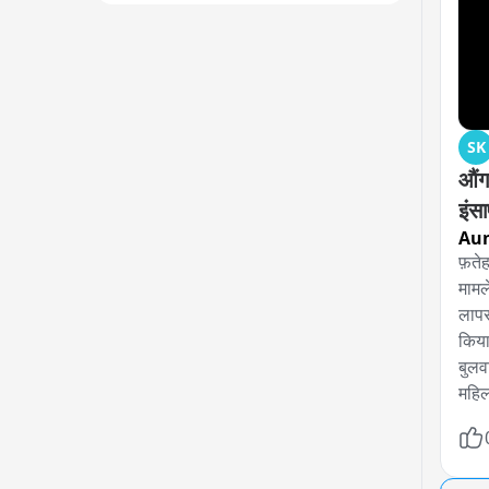
SK
औंग
इंस
Au
फ़तेह
मामल
लापर
किया
बुलव
महिल