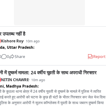
ौर अमृता यादव ने कहा कि जल संरक्षण के तहत तालाब, कुएं, बावड़ियों का संरक्षण 
 है। हजारों जल संरचनाएं बनाई गई हैं। यही वजह है कि खंडवा को जल गंगा 
्धन अभियान में राष्ट्रीय स्तर पर दूसरा स्थान मिला है। प्रधानमंत्री आवास योजना 
जारों मकानों का निर्माण, पीएम स्वनिधि योजना में प्रदेश में पहला स्थान, लाखों 
रोपण, उद्यान विकास, महिला स्व-सहायता समूहों को आर्थिक सहायता और 
याल अंत्योदय रसोई के माध्यम से जरूरतमंदों को भोजन उपलब्ध कराने को भी बड़ी 
 उपलब्ध नहीं है
्धि बताया गया।
Kishore Roy
10m ago
ida,
Uttar Pradesh:
0
0
Share
Report
 में दुष्कर्म मामला: 24 वर्षीय युवती के साथ अपराधी गिरफ्तार
NITIN CHAWRE
10m ago
ni,
Madhya Pradesh:
के कुठला थाना क्षेत्र में 24 वर्षीय युवती से दुष्कर्म के मामले में पुलिस ने त्वरित 
रवाई करते हुए आरोपी को घटना के कुछ ही घंटों के भीतर गिरफ्तार कर जेल भेज दिया 
पुलिस के अनुसार आरोपी ने सुलभ कॉम्प्लेक्स में युवती के साथ जबरन दुष्कर्म किया 