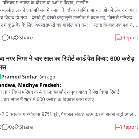
 मस्जिद में नमाज के दौरान दो पक्षों में विवाद, मारपीट

- मल्लीताल की एक मस्जिद में नमाज के दौरान धार्मिक मान्यताओं को लेकर दो पक्षों 
ीच विवाद हो गया। देखते ही देखते कहासुनी मारपीट में बदल गई, जिससे मस्जिद 
र में कुछ देर के लिए अफरातफरी का माहौल बन गया। घटना के बाद एक पक्ष ने 
ाली में तहरीर देकर कार्रवाई की मांग की है। जानकारी के अनुसार, बीते दिनों 
0
0
Share
Report
 अदा करने के दौरान धार्मिक मान्यताओं को लेकर दो पक्षों के बीच कहासुनी शुरू 
 पहले दोनों पक्षों के बीच बहस हुई, लेकिन मामला मारपीट तक पहुंच गया। मस्जिद 
मौजूद अन्य लोगों ने बीच-बचाव कर स्थिति को शांत कराया।

वा नगर निगम ने चार साल का रिपोर्ट कार्ड पेश किया: 600 करोड़ 
 के बाद एक पक्ष की ओर से मल्लीताल कोतवाली में लिखित शिकायत दी गई। 
ास
यत मिलने पर पुलिस ने मामले की जांच शुरू कर दी है। पुलिस मस्जिद प्रबंधन 
Pramod Sinha
8m ago
ि के सदस्यों के अलावा दोनों पक्षों के लोगों से पूछताछ कर घटना की जानकारी 
andwa,
Madhya Pradesh:
 रही है। कोतवाल राजेंद्र रावत ने बताया कि शिकायत के आधार पर मामले की 
 शुरू कर दी गई है। जांच की जिम्मेदारी एसएसआई दिनेश जोशी को सौंपी गई है। 
ा नगर निगम परिषद के 4 साल: महापौर अमृता यादव ने पेश किया रिपोर्ट 
पक्षों के बयान और उपलब्ध तथ्यों के आधार पर अग्रिम कार्रवाई की जाएगी।

ड...चार साल में शहर में 600 करोड़ के विकास कार्य बताए

 - मतलूब, शिकायतकर्ता
-2.0 पेयजल परियोजना 97% पूरी, पेयजल संकट खत्म करना सबसे बड़ी उपलब्धि 
ा...212 करोड़ से अधिक की सीवरेज परियोजना सहित सड़क, नाला और 
0
0
Share
Report
सपोर्ट नगर के कार्य जारी
