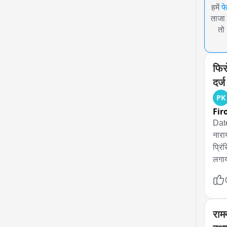
हमें
फ
ताजा 
तो
फिर
दर्ज
PK
Fir
Date
नारा
प्रि
लगाय
निर्द
जमा 
जमा 
बिना
रामन
अनिय