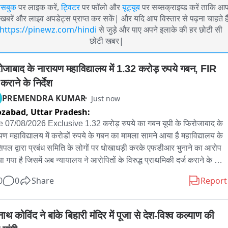
ेसबुक
पर लाइक करें,
ट्विटर
पर फॉलो और
यूट्यूब
पर सब्सक्राइब्ड करें ताकि आ
खबरें और लाइव अपडेट्स प्राप्त कर सकें| और यदि आप विस्तार से पढ़ना चाहते है
https://pinewz.com/hindi
से जुड़े और पाए अपने इलाके की हर छोटी सी
छोटी खबर|
ोजाबाद के नारायण महाविद्यालय में 1.32 करोड़ रुपये गबन, FIR 
 कराने के निर्देश
PREMENDRA KUMAR
Just now
ozabad,
Uttar Pradesh:
 07/08/2026 Exclusive 1.32 करोड़ रुपये का गबन यूपी के फिरोजाबाद के 
यण महाविद्यालय में करोडों रुपये के गबन का मामला सामने आया है महाविद्यालय के 
ंसिपल द्वारा प्रबंध समिति के लोगों पर धोखाधड़ी करके एफडीआर भुनाने का आरोप 
ा गया है जिसमें अब न्यायालय ने आरोपितों के विरुद्ध प्राथमिकी दर्ज कराने के 
ेश दिए हैं नारायण महाविद्यालय के प्रिंसिपल द्वारा दी जानकारी के मुताबिक सावधि 
0
0
Share
Report
की एफडी को धोखाधड़ी एवं षडयंत्र पूर्वक एक लाख रुपये की 124 नई सावधि 
रसीदों में परिवर्तित कर दिया गया तथा बाद में बिना किसी वैधानिक स्वीकृति एवं 
 प्राचार्य कार्यालय की जानकारी के उक्त धनराशि का गबन कर लिया गया। उक्त 
ाथ कोविंद ने बांके बिहारी मंदिर में पूजा से देश-विश्व कल्याण की 
मितताओं की पुष्टि प्राचार्य द्वारा की गई सूचना के आधार पर डीएम द्वारा गठित 