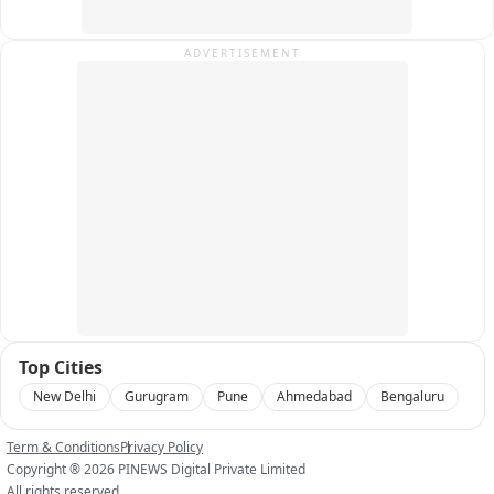
घायलों को सीएचसी पहुंचाया गया जहां चिकित्सकों ने शक्तिमान को जिला 
अस्पताल रेफर कर दिया। परिजनों का आरोप है कि रेफर किए जाने के बाद 
ADVERTISEMENT
करीब डेढ़ घंटे तक एंबुलेंस नहीं पहुंची। हालत बिगड़ने पर कोतवाल अमित 
सिंह भदौरिया ने उसे सरकारी वाहन से जिला अस्पताल के लिए रवाना किया, 
लेकिन रास्ते में ही शक्तिमान की मौत हो गई।

हादसे में शैलेंद्र उर्फ हेमल जोशी की भी मौत हो गई, जबकि घायल सचिन 
जोशी का उपचार कराया जा रहा है। एंबुलेंस में देरी से नाराज परिजनों ने 
अस्पताल में हंगामा किया। सूचना पर पहुंचे अधिकारियों ने परिजनों को 
समझाकर मामला शांत कराया। पुलिस पूरे मामले की जांच पड़ताल कर रही 
है, हादसे के बाद युवकों के परिवारों में मातम पसरा है।

बाइट- डा. रंजन गौतम, सीएमओ, बाराबंकी。
Top Cities
New Delhi
Gurugram
Pune
Ahmedabad
Bengaluru
Term & Conditions
Privacy Policy
Copyright ®
2026
PINEWS Digital Private Limited
All rights reserved.