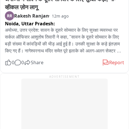
व्हीकल ज़ोन लागू
Rakesh Ranjan
RR
12m ago
Noida,
Uttar Pradesh:
अयोध्या, उत्तर प्रदेश: सावन के दूसरे सोमवार के लिए सुरक्षा व्यवस्था पर 
सर्कल ऑफिसर आशुतोष तिवारी ने कहा, "सावन के दूसरे सोमवार के लिए 
बड़ी संख्या में कांवड़ियों की भीड़ आई हुई है। उनकी सुरक्षा के कड़े इंतज़ाम 
किए गए हैं। नागेश्वरनाथ मंदिर समेत पूरे इलाके को अलग-अलग सेक्टर और 
ज़ोन में बांटा गया है और सबके लिए अलग-अलग ज़िम्मेदारियां तय की गई हैं। 
0
0
Share
Report
CCTV कैमरों और ड्रोन की मदद से लगातार निगरानी की जा रही है। 
कांवड़ियों के आने-जाने वाले इलाके को 'नो-व्हीकल ज़ोन' घोषित किया गया है 
ADVERTISEMENT
और इसे सख्ती से लागू किया जा रहा है।"