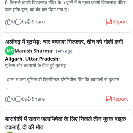
है, जिससे काशी विश्वनाथ मंदिर के 6 द्वारों में से मुख्य काशी विश्वनाथ मंदिर 
घाट (गंगा द्वार) को बंद कर दिया गया है।
0
0
Share
Report
अलीगढ़ में मुठभेड़: चार बदमाश गिरफ्तार, तीन को गोली लगी
Manish Sharma
MS
14m ago
Aligarh,
Uttar Pradesh:
पुलिस और बदमाशों के बीच हुई मुठभेड़

 थाना गभाना पुलिस वी क्रिमिनल इंटेलिजेंस विंग कि बदमाशों से मुठभेड़

 देर रात चेकिंग के दौरान कार सवार बदमाशों ने पुलिस को देखकर बैरियर में 
0
0
Share
Report
टक्कर मार्कर भागने का किया प्रयास

 पुलिस द्वारा पीछा करने पर बदमाशों ने पुलिस पर की फायरिंग

बाराबंकी में सावन जलाभिषेक के लिए निकले तीन युवक बाइक 
टकराई, दो की मौत
 पुलिस की क्रॉस फायरिंग में तीन बदमाशों को लगी गोली
