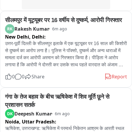
सीलमपुर में यूट्यूबर पर 16 वर्षीय से दुष्कर्म, आरोपी गिरफ्तार
Rakesh Kumar
RK
6m ago
New Delhi,
Delhi:
उत्तर-पूर्वी दिल्ली के सीलमपुर इलाके में एक यूट्यूबर पर 16 साल की किशोरी 
से दुष्कर्म का आरोप लगा है। पुलिस ने पॉक्सो, दुष्कर्म और अन्य धाराओं में 
मामला दर्ज कर आरोपी अरमान को गिरफ्तार किया है। पीड़िता ने आरोप 
लगाया है कि आरोपी ने दोस्ती कर उसके साथ पहले वारदात को अंजाम 
दिया।

0
0
Share
Report
बाद में आरोपी उसे देह व्यापार में धकेलना चाहता था। बार-बार दबाव बनाने 
पर पीड़िता ने परेशान होकर मामलें की शिकायत पुलिस से की। छानबीन के 
गंगा के तेज बहाव के बीच ऋषिकेश में शिव मूर्ति छूने से 
बाद पुलिस ने मामला दर्ज कर आरोपी अरमान को बुधवार गिरफ्तार कर 
प्रशासन सतर्क
लिया। अब पुलिस आरोपी से पूछताछ कर मामले की छानबीन कर रही है。

Deepesh Kumar
DK
6m ago
Noida,
Uttar Pradesh:
पुलिस के मुताबिक पीड़िता अपने परिवार के साथ उत्तर-पूर्वी दिल्ली में रहती 
है। आरोपी अरमान इंस्टाग्राम और यूट्यूब के लिए वीडियो बनाकर उसे 
ऋषिकेश, उत्तराखण्ड: ऋषिकेश में परमार्थ निकेतन आश्रम के आरती स्थल 