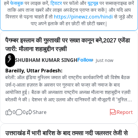
हमें
फेसबुक
पर लाइक करें,
ट्विटर
पर फॉलो और
यूट्यूब
पर सब्सक्राइब्ड करें
ताकि आप ताजा खबरें और लाइव अपडेट्स प्राप्त कर सकें| और यदि आप
विस्तार से पढ़ना चाहते हैं तो
https://pinewz.com/hindi
से जुड़े और
पाए अपने इलाके की हर छोटी सी छोटी खबर|
पैगम्बर इस्लाम की गुस्ताखी पर सख्त कानून बने,2027 एजेंडा 
जारी: मौलाना शहाबुद्दीन रज़वी
SHUBHAM KUMAR SINGH
Just now
Follow
Bareilly,
Uttar Pradesh:
बरेली: ऑल इंडिया मुस्लिम जमात की राष्ट्रीय कार्यकारिणी की विशेष बैठक 
उर्स-ए-आला हज़रत के अवसर पर गुरुवार को फज्र की नमाज के बाद 
आयोजित हुई। बैठक की अध्यक्षता राष्ट्रीय अध्यक्ष मौलाना शहाबुद्दीन रज़वी 
बरेलवी ने की। देशभर से आए उलमा और दानिश्वरों की मौजूदगी में "मुस्लिम 
एजेंडा 2027" जारी किया गया।

0
0
Share
Report
बैठक में पैगम्बर इस्लाम की शान में कथित गुस्ताखी करने वालों के खिलाफ 
सख्त कानून बनाने की मांग प्रमुखता से उठाई गई। मौलाना रज़वी ने कहा कि 
उत्तर प्रदेश विधानसभा चुनाव 2027 में मुस्लिम समाज उम्मीदवारों से 
उत्तराखंड में भारी बारिश के बाद तमसा नदी जलस्तर तेजी से 
"पैगम्बरे इस्लाम बिल" का समर्थन करने का वादा लेने की अपील करेगा। 