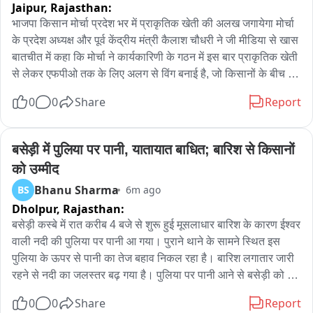
Jaipur,
Rajasthan:
भाजपा किसान मोर्चा प्रदेश भर में प्राकृतिक खेती की अलख जगायेगा मोर्चा 
के प्रदेश अध्यक्ष और पूर्व केंद्रीय मंत्री कैलाश चौधरी ने जी मीडिया से खास 
बातचीत में कहा कि मोर्चा ने कार्यकारिणी के गठन में इस बार प्राकृतिक खेती 
से लेकर एफपीओ तक के लिए अलग से विंग बनाई है, जो किसानों के बीच 
जाकर पीएम मोदी के विजन का प्रचार करेगी  साथ ही किसानों की आय में 
0
0
Share
Report
इजाफे के लिए प्रेरित करेगी
बसेड़ी में पुलिया पर पानी, यातायात बाधित; बारिश से किसानों 
को उम्मीद
Bhanu Sharma
BS
6m ago
Dholpur,
Rajasthan:
बसेड़ी कस्बे में रात करीब 4 बजे से शुरू हुई मूसलाधार बारिश के कारण ईश्वर 
वाली नदी की पुलिया पर पानी आ गया। पुराने थाने के सामने स्थित इस 
पुलिया के ऊपर से पानी का तेज बहाव निकल रहा है। बारिश लगातार जारी 
रहने से नदी का जलस्तर बढ़ गया है। पुलिया पर पानी आने से बसेड़ी को 
आसपास के गांवों से जोड़ने वाले मार्ग पर आवागमन प्रभावित हुआ है। 
0
0
Share
Report
दोपहिया और छोटे वाहन चालकों को सबसे ज्यादा दिक्कत का सामना करना 