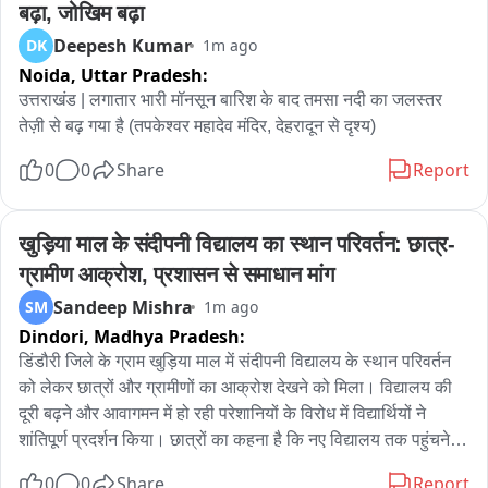
बढ़ा, जोखिम बढ़ा
उन्होंने कहा कि इस मुद्दे पर कोई समझौता स्वीकार नहीं होगा।

Deepesh Kumar
DK
1m ago
इसके अलावा ज्ञानवापी, शाही ईदगाह और जामा मस्जिद संभल से जुड़े मामलों 
Noida,
Uttar Pradesh:
में हिंदू पक्ष से मुकदमे वापस लेने की अपील की गई। वक्फ संपत्तियों में कथित 
घोटालों की निष्पक्ष जांच की भी मांग उठाई गई। अंतरराष्ट्रीय मुद्दों पर ईरान 
उत्तराखंड | लगातार भारी मॉनसून बारिश के बाद तमसा नदी का जलस्तर 
के खिलाफ अमेरिका और इज़राइल की कार्रवाई की निंदा करते हुए मुस्लिम 
तेज़ी से बढ़ गया है (तपकेश्वर महादेव मंदिर, देहरादून से दृश्य)
देशों से एकजुट होने की अपील की गई।

0
0
Share
Report
बैठक में मुस्लिम समाज से शिक्षा, व्यापार, दहेज प्रथा खत्म करने, नशे से दूर 
रहने और बच्चों की बेहतर परवरिश पर ध्यान देने की अपील की गई। साथ ही 
राज्यों की सरकारों से बुलडोजर कार्रवाई रोकने और मुस्लिम समाज में सुरक्षा 
खुड़िया माल के संदीपनी विद्यालय का स्थान परिवर्तन: छात्र-
की भावना मजबूत करने की मांग भी रखी गई।
ग्रामीण आक्रोश, प्रशासन से समाधान मांग
Sandeep Mishra
SM
1m ago
Dindori,
Madhya Pradesh:
डिंडौरी जिले के ग्राम खुड़िया माल में संदीपनी विद्यालय के स्थान परिवर्तन 
को लेकर छात्रों और ग्रामीणों का आक्रोश देखने को मिला। विद्यालय की 
दूरी बढ़ने और आवागमन में हो रही परेशानियों के विरोध में विद्यार्थियों ने 
शांतिपूर्ण प्रदर्शन किया। छात्रों का कहना है कि नए विद्यालय तक पहुंचने में 
रोजाना काफी समय लग रहा है, जिससे उनकी पढ़ाई प्रभावित हो रही है। 
0
0
Share
Report