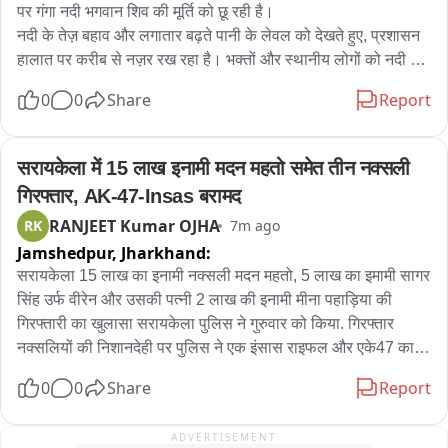
डालता है। पीड़िता आरोपी से प्रभावित थी। इस बीच वह इंस्टग्राम के 
पर गंगा नदी भगवान शिव की मूर्ति को छू रही है।

जरिए अरमान के संपर्क में आई। बाद में दोनों के बीच दोस्ती हो गई। एक 
नदी के तेज़ बहाव और लगातार बढ़ते पानी के लेवल को देखते हुए, प्रशासन 
अप्रैल 2025 को अरमान ने लड़की को मिलने के बहाने बुलाया।

हालात पर करीब से नज़र रख रहा है। भक्तों और स्थानीय लोगों को नदी के 
किनारे जाने से बचने और सभी सुरक्षा सलाह मानने की सलाह दी गई है。
0
0
Share
Report
आरोप है कि अरमान ने उसी दिन पीड़िता के साथ दुष्कर्म किया। पीड़िता ने 
विरोध किया तो आरोपी ने उससे शादी करने की बात की। इसके बाद लगातार 
यह सिलसिला चलता रहा। बाद में आरोपी ने चुपचाप शादी भी कर ली। 
सरायकेला में 15 लाख इनामी मदन महतो समेत तीन नक्सली 
इसके बाद आरोपी ने कई बार पीड़िता से देह व्यापार के लिए दबाव बनाया।

गिरफ्तार, AK-47-Insas बरामद
RANJEET Kumar OJHA
RK
7m ago
मना करने पर आरोपी पीड़िता के साथ जबरदस्ती करने लगा। इसके अलावा 
Jamshedpur,
Jharkhand:
कई बार पीड़िता के साथ मारपीट भी की गई। परेशान होकर पीड़िता ने मामले 
की शिकायत पुलिस से की। छानबीन के बाद पुलिस ने मामला दर्ज कर 
सरायकेला 15 लाख का इनामी नक्सली मदन महतो, 5 लाख का इमामी सागर 
आरोपी को गिरफ्तार कर लिया है। अब पुलिस आरोपी से पूछताछ कर मामले 
सिंह उर्फ वीरेन और उसकी पत्नी 2 लाख की इनामी मीना पहाड़िया की 
की जांच कर रही है।
गिरफ्तारी का खुलासा सरायकेला पुलिस ने गुरुवार को किया. गिरफ्तार 
नक्सलियों की निशानदेही पर पुलिस ने एक इंसास राइफल और एके47 का 
250 बोर भी मिले. संभावना जताई जा रही है कि बरामद इंसास राइफल 
0
0
Share
Report
सांसद सुनील महतो के बॉडीगार्ड की है. सांसद और उनकी बॉडीगार्ड की हत्या 
के बाद नक्सलियों ने बॉडीगार्ड का इंसास राइफल लूट लिया था.

ADVERTISEMENT
वहीं, गिरफ्तारी के दौरान नक्सलियों के पास से एक एके47 और पिस्तौल 