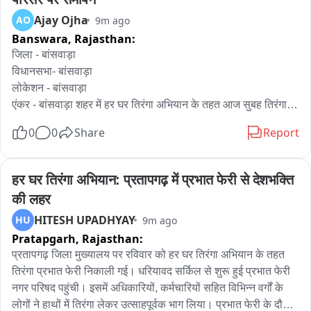
Ajay Ojha
AO
9m ago
Banswara,
Rajasthan:
जिला - बांसवाड़ा

विधानसभा- बांसवाड़ा

लोकेशन - बांसवाड़ा

एंकर - बांसवाड़ा शहर में हर घर तिरंगा अभियान के तहत आज सुबह तिरंगा 
प्रभात फेरी का आयोजन किया गया। कलेक्ट्री से इस रैली की शुरुआत हुई 
0
0
Share
Report
जिसमें SDM सोनू कुमारी, अतिरिक्त पुलिस अधीक्षक नरपत सिंह, डीएसपी 
मनीष चारण, बीजेपी नेता राजेश कटारा, धनसिंह रावत, हक़रू मईड़ा सहित 
सभी अधिकारी और स्कूली बच्चे शामिल हुए। तिरंगा यात्रा में देशभक्ति गीतों 
हर घर तिरंगा अभियान: प्रतापगढ़ में प्रभात फेरी से देशभक्ति 
के साथ भारत माता जय के नारों से पुरा शहर गूंज उठा। यह रैली कलेक्ट्री 
की लहर
से होते हुए गांधी मूर्ति और भीतर शहर होते हुए पुनः कलेक्ट्री पहुंची जहाँ 
HITESH UPADHYAY
HU
9m ago
इसका समापन हुआ।
Pratapgarh,
Rajasthan:
प्रतापगढ़ जिला मुख्यालय पर रविवार को हर घर तिरंगा अभियान के तहत 
तिरंगा प्रभात फेरी निकाली गई। धरियावद सर्किल से शुरू हुई प्रभात फेरी 
नगर परिषद पहुंची। इसमें अधिकारियों, कर्मचारियों सहित विभिन्न वर्गों के 
लोगों ने हाथों में तिरंगा लेकर उत्साहपूर्वक भाग लिया। प्रभात फेरी के दौरान 