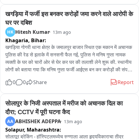
खगड़िया में फर्जी इस बनकर करोड़ों जमा करने वाले आरोपी के 
घर पर दबिश
Hitesh Kumar
HK
13m ago
Khagaria,
Bihar:
खगड़िया गोगरी थाना क्षेत्र के जमालपुर बाजार स्थित एक मकान में अचानक 
पुलिस की रेड से इलाके में सनसनी फैल गई, पुलिस ने मनिष गुप्ता नामक 
व्यक्ती के घर को चारों ओर से घेर कर घर की तलाशी लेने शुरू की. स्थानीय 
लोगों को बताया गया कि मनिष गुप्ता फर्जी आईएस बन कर करोड़ों की संपत्ति 
जमा किया है, उसी को लेकर दिल्ली और पटना से मिली गुप्त जानकारी के 
0
0
Share
Report
आधार पर ये रेड की गई है. इसबीच पुलिस ने मनिष को हिरासत में लेते हुए 
उसके घर पर लगी दो महंगी गाड़ियां जिसके ऊपर Government of India 
का बोर्ड लगा है उसे भी जप्त कर लिया है साथ ही घर से कई महत्वपूर्ण 
सोलापुर के निजी अस्पताल में मरीज को अचानक दिल का 
कागजात भी जप्त किए गए हैं. अब पुलिस की ओर से जब आधिकारिक रूप से 
दौरा; CCTV में पूरी घटना कैद
जानकारी दी जाएगी तब ही स्पष्ट होगा कि पुलिस ने किस आधार पर कार्रवाई 
ABHISHEK ADEPPA
AA
13m ago
की और छापेमारी में क्या सब बरामद हुआ.
Solapur,
Maharashtra:
सोलापूर ब्रेकिंग - हॉस्पिटलमध्येच रुग्णाला आला हृदयविकाराचा तीव्र 