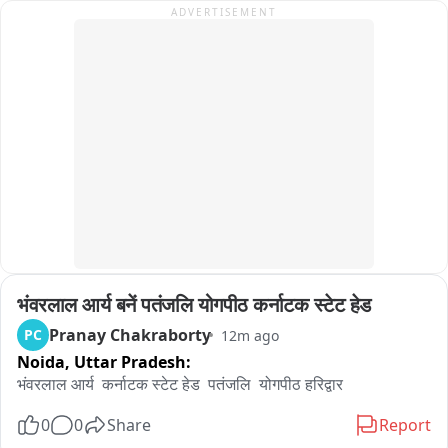
ADVERTISEMENT
भरतशेठ यांच्यासोबत असल्याचं योगेश कदम यांनी म्हटलं आहे..
भंवरलाल आर्य बनें पतंजलि योगपीठ कर्नाटक स्टेट हेड
Pranay Chakraborty
PC
12m ago
Noida,
Uttar Pradesh:
भंवरलाल आर्य  कर्नाटक स्टेट हेड  पतंजलि  योगपीठ हरिद्वार
0
0
Share
Report