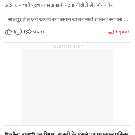
झटका, रुग्णाचे प्राण वाचवतानााची घटना सीसीटीव्ही कॅमेरात कैद

- सोलापुरातील एका खाजगी रुग्णालयात उपचारासाठी आलेल्या रुग्णाला 
अचानकाला तीव्र हृदयविकाराचा झटका  

0
0
Share
Report
- हॉस्पिटल प्रशासनाच्या सतर्कतेमुळे वाचले रुग्णाचे प्राण 

ADVERTISEMENT
- जागेवरच योग्य ते उपचार मिळाल्याने रुग्ण मृत्यूच्या दाढेतून बाहेर

- रुग्णाला तीव्र झटका आल्यानंतर उपचार करतानाची संपूर्ण घटना 
सीसीटीव्ही कॅमेऱ्यात कैद
উज्जैन: रामঘাট पर शिप्रा आरती के मसले पर महाकाल परिसर 