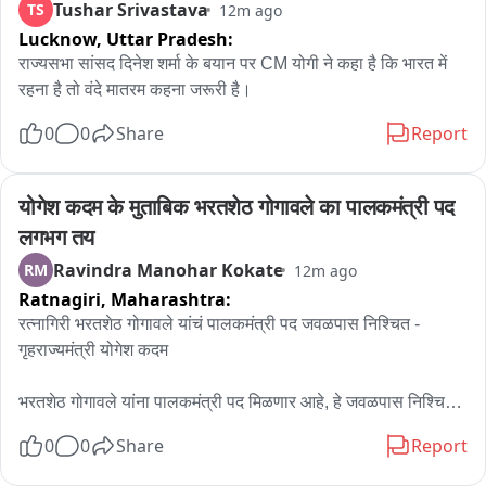
Tushar Srivastava
TS
12m ago
Lucknow,
Uttar Pradesh:
जहां आपकी सरकार है, वहां नहीं जा रहे, प्रयागराज जा रहे हैं : पंकज

राज्यसभा सांसद दिनेश शर्मा के बयान पर CM योगी ने कहा है कि भारत में 
रहना है तो वंदे मातरम कहना जरूरी है।
राहुल गांधी के प्रयागराज कार्यक्रम पर यूपी बीजेपी अध्यक्ष का निशाना

0
0
Share
Report
‘छात्रों की मांगों पर झारखंड में जाकर बात क्यों नहीं करते?’ : पंकज चौधरी
योगेश कदम के मुताबिक भरतशेठ गोगावले का पालकमंत्री पद 
लगभग तय
Ravindra Manohar Kokate
RM
12m ago
Ratnagiri,
Maharashtra:
रत्नागिरी भरतशेठ गोगावले यांचं पालकमंत्री पद जवळपास निश्चित - 
गृहराज्यमंत्री योगेश कदम

भरतशेठ गोगावले यांना पालकमंत्री पद मिळणार आहे, हे जवळपास निश्चित 
झालं आहे, याबाबतची अधिकृत घोषणा व्हायची आहे, अशी माहिती 
0
0
Share
Report
गृहराज्यमंत्री योगेश कदम यांनी दिली आहे.. सच्चा शिवसैनिकाला न्याय 
एकनाथ शिंदे साहेबांच्या माध्यमातून मिळतोय, त्यामुळे आमच्या शुभेच्छा 