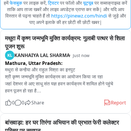
हमें
फेसबुक
पर लाइक करें,
ट्विटर
पर फॉलो और
यूट्यूब
पर सब्सक्राइब्ड करें
ताकि आप ताजा खबरें और लाइव अपडेट्स प्राप्त कर सकें| और यदि आप
विस्तार से पढ़ना चाहते हैं तो
https://pinewz.com/hindi
से जुड़े और
पाए अपने इलाके की हर छोटी सी छोटी खबर|
मथुरा में कृष्ण जन्मभूमि मुक्ति कार्यक्रम: गुलाबी पत्थर से शिला 
पूजन शुरू
KANHAIYA LAL SHARMA
KL
Just now
Mathura,
Uttar Pradesh:
मथुरा से कन्हैया और राहुल मिश्रा का इनपुट

श्री कृष्ण जन्मभूमि मुक्ति कार्यक्रम का आयोजन किया जा रहा

जहां देशभर से आए साधु संत यज्ञ हवन कार्यक्रम में शामिल होने पहुंचे

हवन पूजन हो रहा है

राजस्थान भरतपुर से लाए गए गुलाबी पत्थर का शिला पूजन किया जाएगा

0
0
Share
Report
अयोध्या श्रीराम जन्मभूमि मंदिर निर्माण में इसी गुलाबी पत्थर का इस्तेमाल 
हुआ था
बांसवाड़ा: हर घर तिरंगा अभियान की प्रभात फेरी कलेक्टर 
परिसर पर समापन