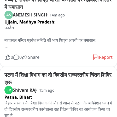
में घमासान
ANIMESH SINGH
AS
14m ago
Ujjain,
Madhya Pradesh:
उज्जैन

महाकाल मन्दिर प्रबंध समिति की भव्य शिप्रा आरती पर घमासान,

कांग्रेस नेत्री के पति पण्डे राजेश त्रिवेदी के नेतृत्व में नदी के पंडो के एक गुट 
0
0
Share
Report
ने किया विरोध प्रदर्शन,

पंडो के एक गुट ने महाकाल मंदिर समिति द्वारा की रही शिप्रा नदी की आरती 
पटना में शिक्षा विभाग का दो दिवसीय राज्यस्तरीय चिंतन शिविर 
का किया विरोध,

शुरू
Shivam RAj
SR
15m ago
विरोध स्वरूप रामघाट पर एक घंटे का किया गया जल सत्याग्रह,

Patna,
Bihar:
महाकाल मंदिर समिति द्वारा सिंहस्थ की तर्ज पर हरिद्वार जैसी भव्य आरती की 
बिहार सरकार के शिक्षा विभाग की ओर से आज से पटना के अधिवेशन भवन में 
जा रही है,

दो दिवसीय राज्यस्तरीय कार्यशाला सह चिंतन शिविर का आयोजन किया जा 
रहा है
