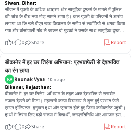
Siwan,
Bihar:
सीवान में युवती के कथित अपहरण और सामूहिक दुष्कर्म के मामले में पुलिस 
की जांच के बीच नया मोड़ सामने आया है। कल युवती के परिजनों ने आरोप 
लगाया था कि उसे वीएम उच्च विद्यालय के समीप से स्कॉर्पियो से अगवा किया 
गया और बांसोपाली गांव ले जाकर दो युवकों ने उसके साथ सामूहिक दुष्कर्म 
किया। जिसके बाद एसपी पूरन कुमार झा भी सदर अस्पताल पहुंचे थे और 
0
0
Share
Report
युवती का हाल जाना था। वहीं इस मामले में आज नगर थाना पुलिस ने एक 
युवक को गिरफ्तार कर लिया है। गिरफ्तार युवक सीवान के मुफस्सिल थाना 
क्षेत्र के बलेथा गांव का रहने वाला बताया जा रहा है और फिलहाल मुंबई में 
बीकानेर में हर घर तिरंगा अभियान: प्रभातफेरी से देशभक्ति 
रहता है। पुलिस गाड़ी में हिरासत में बैठे आरोपी युवक ने अपना पक्ष रखते हुए 
का रंग छाया
दावा किया कि वह युवती को पहले से जानता है और दोनों के बीच बातचीत 
Raunak Vyas
RV
10m ago
होती थी। जब वह सीवान आया था, तब युवती ने उसे नगर थाना क्षेत्र के 
Bikaner,
Rajasthan:
शेखर सिनेमा के पास एक रेस्टोरेंट में मिलने के लिए बुलाया था। युवती अपनी 
बहन के साथ खुद अपनी मर्जी से उससे मिलने आई थी। मुलाकात के दौरान 
बीकानेर में ‘हर घर तिरंगा’ अभियान के तहत आज देशभक्ति से सराबोर 
ही युवती को अचानक ब्लीडिंग होने लगी। स्थिति को देखते हुए उसने युवती 
नजारा देखने को मिला। महारानी कन्या विद्यालय से शुरू हुई प्रभात फेरी 
को पैड दिया, ताकि ब्लीडिंग को संभाला जा सके। इसके बाद आरोपी ने 
एमएन हॉस्पिटल, हनुमान हथा और जूनागढ़ होते हुए जिला कलेक्ट्रेट पहुंची। 
पुलिस के सामने दावा किया कि युवती के साथ किसी तरह का दुष्कर्म नहीं 
हाथों में तिरंगा लिए बड़ी संख्या में विद्यार्थी, जनप्रतिनिधि और आमजन इस 
हुआ है। बता दें कि सदर एसडीपीओ अजय कुमार सिंह के नेतृत्व में मुफ्फसिल 
तिरंगा यात्रा में शामिल हुए। प्रभात फेरी के दौरान पूरा शहर देशभक्तिमय रंग 
0
0
Share
Report
और नगर थाना की टीम आरोपी युवक के निशानदेही पर नगर थाना के शेखर 
में रंगा नजर आया। जगह-जगह लोगों ने तिरंगा यात्रा का उत्साह के साथ 