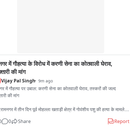
નના પદાધિકારીઓ મોઢું મીઠું કરાવ્યા બાદ તમામ કર્મચારીઓ પોતાની 
 પર હાજર થઈ ગયા હતા આણંદ બ્રેકિંગ કરમસદ-આણંદ 
નગરપાલિકાની કર્મચારીઓની હડતાળનો ત્રીજા દિવસે અંત ધારાસભ્ય 
ેશ પટેલની ખાત્રી બાદ કર્મચારીઓ ફરજ પર પરત જતા હવેદા વેતન 
ો અને કમિશ્નરના કથિત ગેરવર્તન मुद्दે કર્મચારીઓ હડતાળ પર ઉતર્યા 
 તમામ માગણીઓ અંગે હકારાત્મક ખાતરી મળતા કર્મચારીઓએ હડતાળ 
ટી કામગીરી શરૂ કરી
गर में गौहत्या के विरोध में करणी सेना का कोतवाली घेराव, 
्तारी की मांग
Vijay Pal Singh
9m ago
गर में गौहत्या पर उबाल: करणी सेना का कोतवाली घेराव, तस्करों की जल्द 
तारी की मांग

रामनगर में तीन दिन पूर्व मोहल्ला खताड़ी क्षेत्र में गोवंशीय पशु की हत्या के मामले 
ेकर जनाक्रोश लगातार बढ़ता जा रहा है,भाजपा और विभिन्न हिंदूवादी संगठनों के 
0
0
Share
Report
ध के बाद अब करणी सेना भी सड़क पर उतर आई है, शुक्रवार को करणी सेना के 