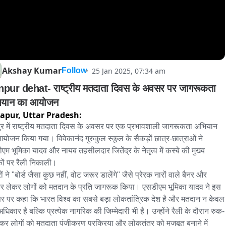
Akshay Kumar
25 Jan 2025, 07:34 am
Follow
pur dehat- राष्ट्रीय मतदाता दिवस के अवसर पर जागरूकता 
अभियान का आयोजन 
apur,
Uttar Pradesh:
पुर में राष्ट्रीय मतदाता दिवस के अवसर पर एक प्रभावशाली जागरूकता अभियान 
योजन किया गया। विवेकानंद गुरुकुल स्कूल के सैकड़ों छात्र-छात्राओं ने 
एम भूमिका यादव और नायब तहसीलदार जितेंद्र के नेतृत्व में कस्बे की मुख्य 
ों पर रैली निकाली।

ों ने "बोर्ड जैसा कुछ नहीं, वोट जरूर डालेंगे" जैसे प्रेरक नारों वाले बैनर और 
टर लेकर लोगों को मतदान के प्रति जागरूक किया। एसडीएम भूमिका यादव ने इस 
 पर कहा कि भारत विश्व का सबसे बड़ा लोकतांत्रिक देश है और मतदान न केवल 
धिकार है बल्कि प्रत्येक नागरिक की जिम्मेदारी भी है। उन्होंने रैली के दौरान रुक-
कर लोगों को मतदाता पंजीकरण प्रक्रिया और लोकतंत्र को मजबूत बनाने में 