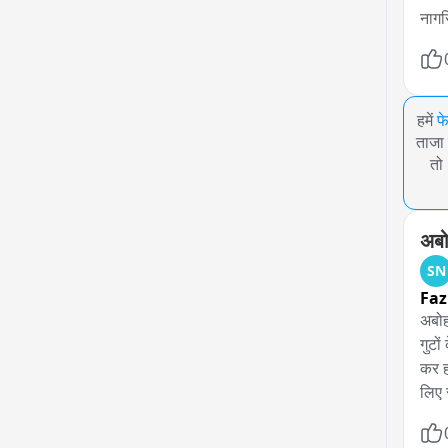
नागर
हमें
फ
ताजा 
तो
अबोह
SN
Faz
अबोहर
गुटों
कर ह
लिए 
मामल