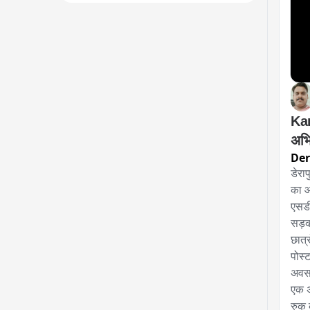
Kan
Der
डेरा
का आ
एसडी
सड़क
छात्र
पोस्
अवसर
एक अ
रुक 