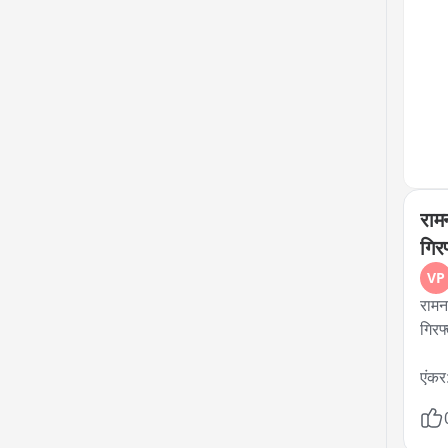
સંગઠ
ફરજ
મહા
યોગ
વધાર
હતા
સમે
रामन
गिरफ
VP
रामन
गिरफ्
एंकर:
को ल
विरो