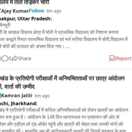
यालय में ताले तोड़कर चोरी
Ajay Kumar
6m ago
Follow
nakpur,
Uttar Pradesh:
/मैनपुरी

री के करहल विकास क्षेत्र में चोरों ने प्राथमिक विद्यालय को निशाना बनाया 
ला कथूले स्थित प्राथमिक विद्यालय एवं मर्ज रूरिया विद्यालय में चोरी,विद्यालय में 
में चोरी की वारदात को अंजाम दिया गया।

0
0
Share
Report
ुबह ग्रामीणों ने स्टाफ को सूचना दी,मौके पर पहुंचे तो देखा कि स्कूल के सभी 
ं और रसोई के ताले तोड़ दिए गए हैं।

खंड के प्रतियोगी परीक्षाओं में अनियमितताओं पर छात्र आंदोलन 
मिड-डे-मील के बर्तन,2 गैस सिलेंडर,1 बोरा राशन,लैपटॉप,टेबलेट,5 पंखे,स्पोर्ट्स 
, वार्ता की उम्मीद
FLN किट,मैथ किट,साउंड सिस्टम और जरूरी रजिस्टर भी उठा ले गए।112के 
Kamran Jalili
6m ago
यम से पुलिस को दी गई सूचना है। 

chi,
Jharkhand:
ालय प्रशासन ने कुर्रा थाने में तहरीर देकर रिपोर्ट दर्ज करने और कार्रवाई की मांग 
ंड में प्रतियोगी परीक्षाओं में कथित अनियमितताओं को लेकर छात्रों का आंदोलन 
ै।
ार बना हुआ है। आंदोलन के 14वें दिन धरनास्थल पर प्रशासन की ओर से 
एम और एडीएम लॉ एंड ऑर्डर पहुंचे और छात्रों की सेहत तथा उनकी मांगों को 
 बातचीत की। हालांकि अब भी आंदोलनकारी छात्रों की निगाहें सरकार के बुलावे 