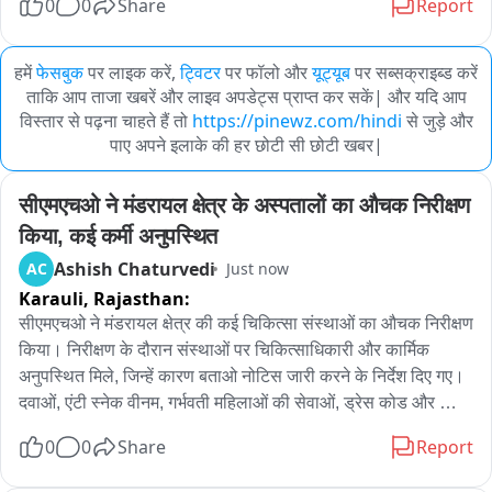
0
0
Share
Report
हमें
फेसबुक
पर लाइक करें,
ट्विटर
पर फॉलो और
यूट्यूब
पर सब्सक्राइब्ड करें
ताकि आप ताजा खबरें और लाइव अपडेट्स प्राप्त कर सकें| और यदि आप
विस्तार से पढ़ना चाहते हैं तो
https://pinewz.com/hindi
से जुड़े और
पाए अपने इलाके की हर छोटी सी छोटी खबर|
सीएमएचओ ने मंडरायल क्षेत्र के अस्पतालों का औचक निरीक्षण 
किया, कई कर्मी अनुपस्थित
Ashish Chaturvedi
AC
Just now
Karauli,
Rajasthan:
सीएमएचओ ने मंडरायल क्षेत्र की कई चिकित्सा संस्थाओं का औचक निरीक्षण 
किया। निरीक्षण के दौरान संस्थाओं पर चिकित्साधिकारी और कार्मिक 
अनुपस्थित मिले, जिन्हें कारण बताओ नोटिस जारी करने के निर्देश दिए गए। 
दवाओं, एंटी स्नेक वीनम, गर्भवती महिलाओं की सेवाओं, ड्रेस कोड और 
समयबद्ध चिकित्सा सेवाओं को लेकर आवश्यक निर्देश दिए गए। शनिवार को 
0
0
Share
Report
पीएचसी चंदेलीपुरा, पीएचसी औंड, शहरी आयुष्मान आरोग्य मंदिर मंडरायल, 
पीएचसी नयागांव, सीएचसी रोधई और पीएचसी कसेड सहित स्वास्थ्य 