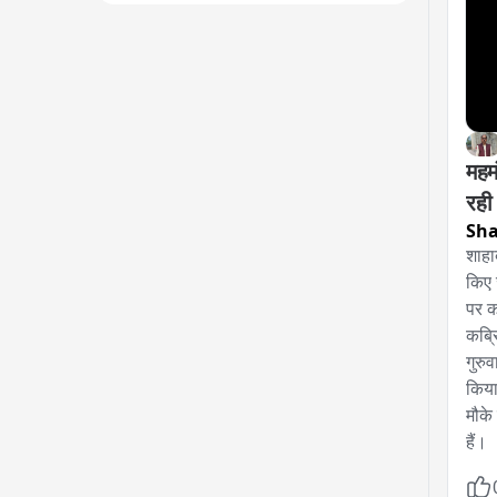
महमं
रही
Sh
शाहाब
किए 
पर क
कब्रि
गुरु
किया
मौके
हैं।