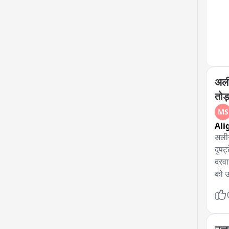
अली
तोड
MS
Ali
अलीग
दुपट
दरवा
को उ
अस्प
पार्