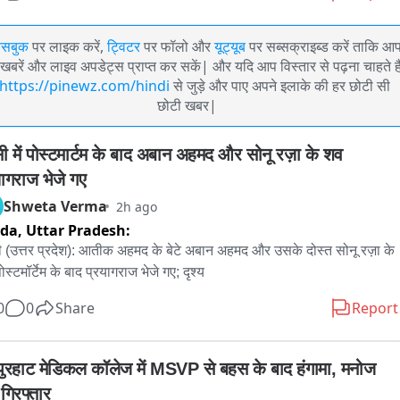
ेसबुक
पर लाइक करें,
ट्विटर
पर फॉलो और
यूट्यूब
पर सब्सक्राइब्ड करें ताकि आ
खबरें और लाइव अपडेट्स प्राप्त कर सकें| और यदि आप विस्तार से पढ़ना चाहते है
https://pinewz.com/hindi
से जुड़े और पाए अपने इलाके की हर छोटी सी
छोटी खबर|
सी में पोस्टमार्टम के बाद अबान अहमद और सोनू रज़ा के शव 
यागराज भेजे गए
Shweta Verma
2h ago
ida,
Uttar Pradesh:
ी (उत्तर प्रदेश): आतीक अहमद के बेटे अबान अहमद और उसके दोस्त सोनू रज़ा के 
स्टमॉर्टेम के बाद प्रयागराज भेजे गए; दृश्य
0
0
Share
Report
पुरहाट मेडिकल कॉलेज में MSVP से बहस के बाद हंगामा, मनोज 
गिरफ्तार