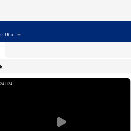
ADVERTISEMENT
Noida, Gautam Buddha Nagar, Uttar Pradesh
k
241124