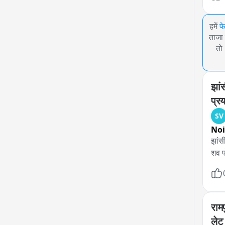
हमें
फ
ताजा 
तो
झां
प्र
SV
No
झांस
शव पो
राम
लेट 