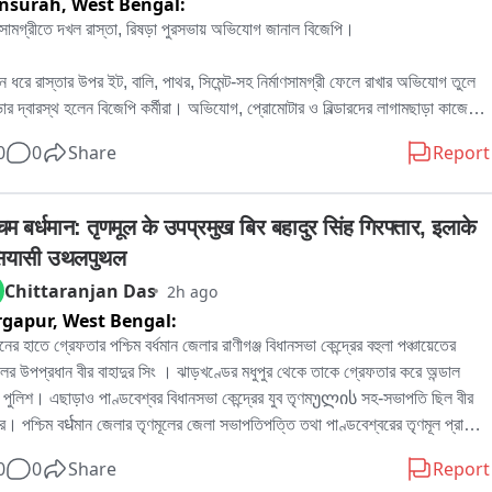
nsurah,
West Bengal:
াণসামগ্রীতে দখল রাস্তা, রিষড়া পুরসভায় অভিযোগ জানাল বিজেপি।

দিন ধরে রাস্তার উপর ইট, বালি, পাথর, সিমেন্ট-সহ নির্মাণসামগ্রী ফেলে রাখার অভিযোগ তুলে 
ার দ্বারস্থ হলেন বিজেপি কর্মীরা। অভিযোগ, প্রোমোটার ও বিল্ডারদের লাগামছাড়া কাজের 
সাধারণ মানুষের যাতায়াত মারাত্মকভাবে ব্যাহত হচ্ছে, বাড়ছে দুর্ঘটনার আশঙ্কাও। বিষয়টি 
0
0
Share
Report
 পুরসভায় লিখিত অভিযোগ জমা দেওয়ার পাশাপাশি প্রশাসনের হস্তক্ষেপের দাবি জানিয়েছেন 
。

র বিজেপি কর্মী রোহিত দে জানান, এলাকাবাসীর অভিযোগের ভিত্তিতেই তাঁরা পুরসভায় 
िम बर्धमान: तृणमूल के उपप्रमुख बिर बहादुर सिंह गिरफ्तार, इलाके 
কলিপি জমা দিয়েছেন। তাঁর দাবি, নির্মাণসামগ্রী মাসের পর মাস রাস্তার উপর পড়ে থাকায় 
 सियासी उथलपुथल
া কার্যত সরু হয়ে গিয়েছে। বর্ষাকালে বালি ও অন্যান্য সামগ্রী নিকাশি ব্যবস্থা আটকে 
Chittaranjan Das
2h ago
ে, ফলে জল জমার সমস্যাও বাড়ছে। রাতের অন্ধকারে ভারী ডাম্পার ও লরিতে মালপত্র 
rgapur,
West Bengal:
নোর ফলে রাস্তারও ক্ষতি হচ্ছে বলে অভিযোগ করেন তিনি। প্রশাসনের তরফে প্রয়োজনীয় 
্থা নেওয়ার দাবি জানিয়ে তিনি বলেন, আইনি পথেই এই সমস্যার সমাধান চান তাঁরা。

নের হাতে গ্রেফতার পশ্চিম বর্ধমান জেলার রাণীগঞ্জ বিধানসভা কেন্দ্রের বহুলা পঞ্চায়েতের 
িকে আর এক বিজেপি কর্মী অভিজিৎ বিশ্বাসের অভিযোগ, দীর্ঘদিন ধরে এই পরিস্থিতি 
লের উপপ্রধান বীর বাহাদুর সিং । ঝাড়খণ্ডের মধুপুর থেকে তাকে গ্রেফতার করে অন্ডাল 
 কোনও কার্যকর পদক্ষেপ নেওয়া হয়নি। তাঁর দাবি, নির্মাণস্থলে বড় বড় কাঠের বোর্ড ও 
 পুলিশ। এছাড়াও পাণ্ডবেশ্বর বিধানসভা কেন্দ্রের যুব তৃণমულის সহ-সভাপতি ছিল বীর 
 ছড়িয়ে থাকায় শিশু-সহ পথচলতি মানুষের আহত হওয়ার আশঙ্কা রয়েছে। নিত্যদিন 
ুর। পশ্চিম বर्धমান জেলার তৃণমূলের জেলা সভাপতিপত্তি তথা পাণ্ডবেশ্বরের তৃণমূল প্রার্থী 
াটো দুর্ঘটনাও ঘটছে। 그는 অভিযোগ করেন, অতীতে প্রভাবশালীদের মদতে এই ধরনের 
দ্রনাথ চক্রবর্তীর খাস লোক বলেও পরিচিত ছিল এই বীর বাহাদুর। এলাকায় সন্ত্রাস তোলাবাজি 
0
0
Share
Report
ম চলেছে। বর্তমান প্রশাসনের কাছে দ্রুত ব্যবস্থা নিয়ে রাস্তা দখলমুক্ত ও নিরাপদ করার 
কাধিক অভিযোগে গ্রেফতার এই বীর বাহাদুর。