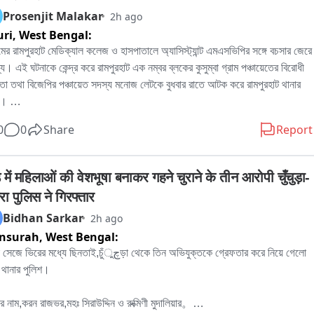
Prosenjit Malakar
2h ago
uri,
West Bengal:
মের রামপুরহাট মেডিক্যাল কলেজ ও হাসপাতালে অ্যাসিস্ট্যান্ট এমএসভিপির সঙ্গে বচসার জেরে 
ল্য। এই ঘটনাকে কেন্দ্র করে রামপুরহাট এক নম্বর ব্লকের কুসুম্বা গ্রাম পঞ্চায়েতের বিরোধী 
া তথা বিজেপির পঞ্চায়েত সদস্য মনোজ লেটকে বুধবার রাতে আটক করে রামপুরহাট থানার 
। 

নার প্রতিবাদে বৃহস্পতিবার বেলা বারোটা নাগাদ রামপুরহাট থানায় জমায়েত হন বিজেপির 
0
0
Share
Report
িক নেতৃত্ব ও কর্মীরা। তাঁরা মনোজ লেটকে কোন অভিযোগে আটক করা হয়েছে, সেই বিষয়ে 
ের কাছে জানতে চান। কিছুক্ষণ থানায় আলোচনা চলার পর পরিস্থিতি স্বাভাবিক হয়।পরে 
োজনীয় প্রক্রিয়া সম্পন্ন করে এদিন সকালে বিজেপির বিরোধী দলনেতা মনোজ লেটকে ছেড়ে 
 में महिलाओं की वेशभूषा बनाकर गहने चुराने के तीन आरोपी चुँचुड़ा-
রামপুরহাট থানার পুলিশ।
ा पुलिस ने गिरफ्तार
Bidhan Sarkar
2h ago
nsurah,
West Bengal:
িরের মধ্যে ছিনতাই,চুঁچুড়া থেকে তিন অভিযুক্তকে গ্রেফতার করে নিয়ে গেলো 
থানার পুলিশ।

র নাম,করন রাজভর,মহঃ সিরাউদ্দিন ও রুক্মিণী মুদালিয়ার。
