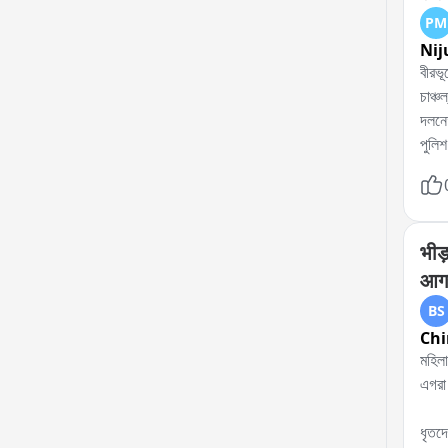
PM
Nij
বীরভূ
চাঞ্চ
দলনেত
পুলিশ
এই ঘট
একাধ
পুলিশ
প্রয়
भीड़
দেয় 
आगर
BS
Chi
মহিলা সেজে ভ
এগরা 
ধৃতদে