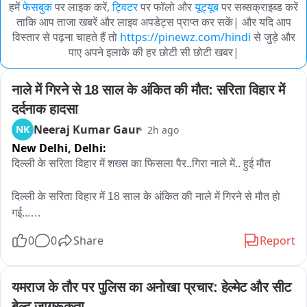
हमें
फेसबुक
पर लाइक करें,
ट्विटर
पर फॉलो और
यूट्यूब
पर सब्सक्राइब्ड करें
ताकि आप ताजा खबरें और लाइव अपडेट्स प्राप्त कर सकें| और यदि आप
विस्तार से पढ़ना चाहते हैं तो
https://pinewz.com/hindi
से जुड़े और
पाए अपने इलाके की हर छोटी सी छोटी खबर|
नाले में गिरने से 18 साल के अंकित की मौत: सरिता विहार में 
दर्दनाक हादसा
Neeraj Kumar Gaur
NK
2h ago
New Delhi,
Delhi:
दिल्ली के सरिता विहार में शख्स का फिसला पैर..गिरा नाले में.. हुई मौत

दिल्ली के सरिता विहार में 18 साल के अंकित की नाले में गिरने से मौत हो 
गई...

7 अगस्त की शाम को अंकित नोएडा से अपने घर भीम कॉलोनी अली विहार 
0
0
Share
Report
जा रहा था..तभी नाले की पुलिया को क्रोस करने के बाद.. पानी का फ्लो 
ज्यादा था..अंकित को लगा वो निकल जाएगा.. लेकिन उसका पैर फिसला और 
वो नाले में पानी के बहाव के साथ बह गया..
यमराज के तौर पर पुलिस का अनोखा प्रचार: हेल्मेट और सीट 
बेल्ट जागरूकता