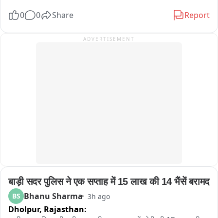
বুঝতে পেরে হাসি-ঠাট্টায় মেতে ওঠেন অনেকেই।

अनुसार मेरिट और बोनस के आधार पर देने की मांग 2013, 2018 और 
0
0
Share
Report
হেলমেট ছাড়া বাইক চালাতে দেখলেই সেই বাইক আরোহীর দিকে ছুটে যাচ্ছেন 
2023 की भर्ती प्रक्रिया की तर्ज पर भर्ती की मांग भर्ती नियमों में बदलाव नहीं 
যমরাজ। সামনে দাঁড়িয়ে প্রশ্ন করছেন, “হেলমেট পরে আসোনি কেন? জানো আমি 
करने की मांग को लेकर प्रदर्शन लंबे समय से एसएमएस मेडिकल कॉलेज के 
ADVERTISEMENT
যমরাজ? যে কোনও মুহূর্তে তোমার বাড়িতে পৌঁছে যেতে পারি!” এরপরই শুরু হচ্ছে 
बाहर संविदा कर्मी कर रहे विरोध
‘হিসেব-নিকেশ’। যমরাজের নির্দেশে চিত্রগুপ্ত খাতা খুলে জানতে চাইছেন গাড়ির 
কাগজপত্র ও প্রয়োজনীয় নথি সম্পর্কে। কোথাও নথিপত্রের ঘাটতি ধরা পড়লে 
চিত্রগুপ্তের কণ্ঠে বিস্ময়“যমরাজ, এ তো অবাক কাণ্ড! গাড়ির লাইসেন্স নেই, 
প্রয়োজনীয় নথিপত্রও নেই, হেলমেট নেই!” নাটকীয় এই পরিবেশের মধ্যেই বাইক ও 
চারচাকার চালকদের দেওয়া হচ্ছে গুরুত্বপূর্ণ বার্তা। বাইক আরোহীদের হেলমেট পরার 
অঙ্গীকার করানো হচ্ছে। একইসঙ্গে চারচাকার চালকদের সিটবেল্ট ব্যবহার এবং সমস্ত 
ট্রাফিক আইন মেনে চলার জন্য সচেতন করা হচ্ছে। ট্রাফিক পুলিশের এই অভিনব 
উদ্যোগ দেখতে তেমাথানি বাজার এলাকায় ভিড় জমে যায়। 많은 ব্যক্তি মোবাইল 
ফোনে গোটা সচেতনতা কর্মসূচির ভিডিও ও ছবি তুলে রাখেন। কারও মুখে হাসি, কেউ 
আবার হাততালি দিয়ে ট্রাফিক পুলিশের উদ্যোগকে স্বাগত জানান। সাধারণ মানুষের 
একাংশের মতে, শুধুমাত্র আইন প্রয়োগ বা জরিমানার মাধ্যমে নয়, এমন অভিনব ও 
बाड़ी सदर पुलिस ने एक सप्ताह में 15 लाख की 14 भैंसें बरामद
নাটকীয় পদ্ধতিতে সচেতনতার বার্তা মানুষের কাছে পৌঁছে দিলে তার প্রভাব আরও 
বেশি হতে পারে। পথ নিরাপত্তা সপ্তাহে সবং ও পিংলা পুলিশের এই উদ্যোগ যেন 
Bhanu Sharma
BS
3h ago
হাসির আড়ালে একটি কঠিন বার্তাই দিয়ে গেল হেলমেট ও সিটবেল্ট এড়িয়ে চলা মানেই 
Dholpur,
Rajasthan:
নিজের জীবনকে ঝুঁкির মুখে ঠেলে দেওয়া। তাই রাস্তায় বেরোনোর আগে নিয়ম 