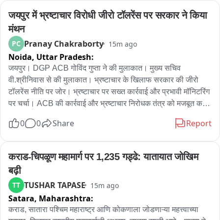
जयपुर में भ्रष्टाचार विरोधी जीरो टॉलरेंस पर सरकार ने किया 
. तीनों मामलों में बैंक खातों, मोबाइल नंबर और चैट रिकॉर्ड की साइबर पुलिस 
जांच जुटीं。
मंथन
Pranay Chakraborty
PC
15m ago
Noida,
Uttar Pradesh:
जयपुर। DGP ACB गोविंद गुप्ता ने की मुलाकात। मुख्य सचिव 
वी.श्रीनिवास से की मुलाकात। भ्रष्टाचार के खिलाफ सरकार की जीरो 
टॉलरेंस नीति पर जोर। भ्रष्टाचार पर सख्त कार्रवाई और प्रभावी मॉनिटरिंग 
पर चर्चा। ACB की कार्रवाई और भ्रष्टाचार निरोधक तंत्र को मजबूत करने 
पर मंथन। सरकार का संदेश-भ्रष्टाचार किसी भी स्तर पर बर्दाश्त नहीं। 
0
0
Share
Report
जनता को पारदर्शी और भ्रष्टाचार मुक्त शासन देने पर चर्चा। भ्रष्टाचार के 
मामलों में त्वरित कार्रवाई सुनिश्चित करने पर चर्चा。
कराड-चिपळूण महामार्ग पर 1,235 गड्ढे: यातायात जोखिम 
बढ़ी
TUSHAR TAPASE
TT
15m ago
Satara,
Maharashtra:
कराड, सातारा पश्चिम महाराष्ट्र आणि कोकणाला जोडणाऱ्या महत्त्वाच्या 