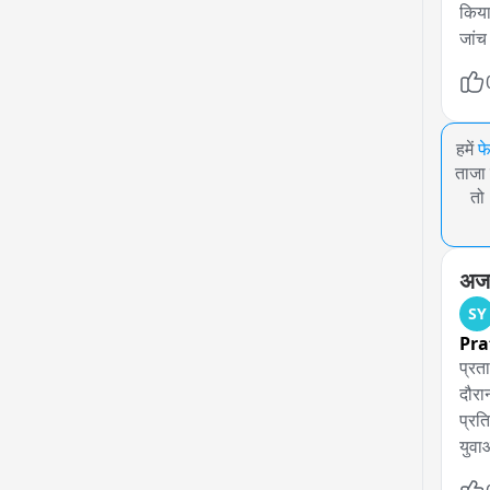
किया
जांच
हमें
फ
ताजा 
तो
अजय
SY
Pra
प्रत
दौरान
प्रत
युवा
कांग