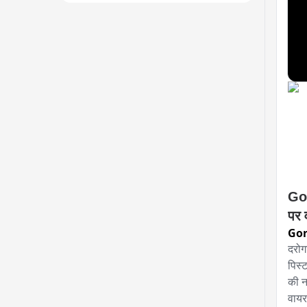
Gor
Go
दरोग
पिस्
की न
वायर