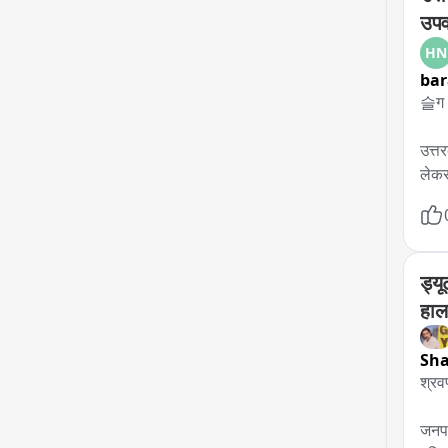
उपव
HN
bar
슬ग -
उत्त
लेकर
कर्म
लोकत
हमने 
2027
ड्यू
आंदो
हाल
ठोस 
पड़ेग
Sha
श्रव
बाइट
बाइट
जनपद 
बाइट