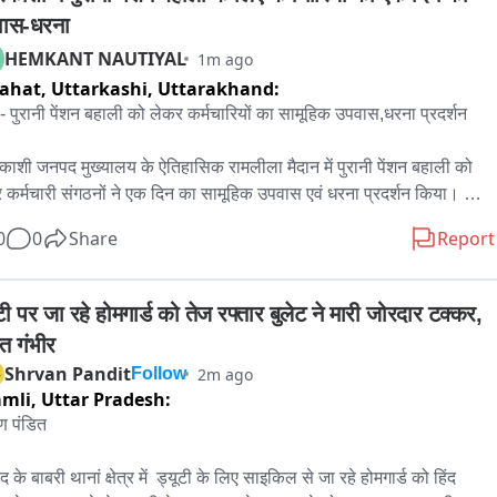
ास-धरना
HEMKANT NAUTIYAL
1m ago
ahat, Uttarkashi,
Uttarakhand:
 पुरानी पेंशन बहाली को लेकर कर्मचारियों का सामूहिक उपवास,धरना प्रदर्शन 

रकाशी जनपद मुख्यालय के ऐतिहासिक रामलीला मैदान में पुरानी पेंशन बहाली को 
 कर्मचारी संगठनों ने एक दिन का सामूहिक उपवास एवं धरना प्रदर्शन किया। 
चारियों का कहना है कि हम लोग लंबे समय से पुरानी पेंशन बहाली को लेकर 
0
0
Share
Report
ांत्रिक और शांतिपूर्ण तरीके से आंदोलन कर रहे है। पुरानी पेंशन बहाली को लेकर 
विधायकों ,सांसदों मुख्यमंत्री और भारत के प्रधानमंत्री तक ज्ञापन दिए हैं आगामी 
 में विधानसभा चुनाव है।और अब हम लोग राज्य और केंद्र सरकार से आर पार के 
टी पर जा रहे होमगार्ड को तेज रफ्तार बुलेट ने मारी जोरदार टक्कर, 
लन के पक्ष में है यदि सरकार कर्मचारियों की पुरानी पेंशन बहाली को लेकर कोई 
त गंभीर
निर्णय कर्मचारियों के हित में नहीं लेती है तो सरकार को इसका कामयाजा भुगतना 
Shrvan Pandit
2m ago
Follow
ा।

mli,
Uttar Pradesh:
ण पंडित

 -01 जय प्रकाश बिजल्वाण जिला अध्यक्ष पुरानी पेंशन बहाली संगठन

 -02 रामगोपाल पंवार

के बाबरी थानां क्षेत्र में  ड्यूटी के लिए साइकिल से जा रहे होमगार्ड को हिंद 
 -03 नत्थी सिंह रावत अध्यक्ष सेवानिवृत्त कर्मचारी संगठन