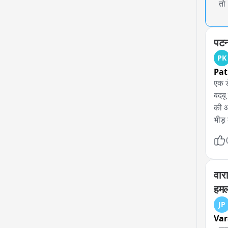
तो
पटना
PK
Pa
एक ड
बदबू
की ओ
भीड़
मैदान
गई ह
वाराणसी के هنুমان فा
हमल
JP
Var