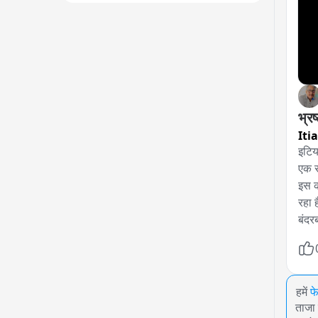
भ्र
Iti
इटिय
एक स
इस क
रहा 
बंदर
हमें
फ
ताजा 