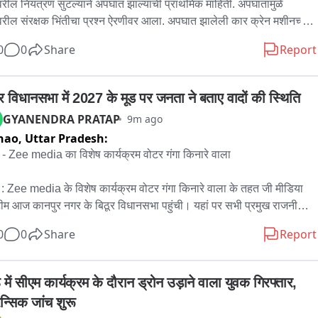
रील नियंत्रण सुटल्याने अपघात झाल्याची प्राथमिक माहिती. अपघातामुळे 
वरील संरक्षक भिंतीचा प्रश्न ऐरणीवर आला. अपघात झालेली कार क्रेन मशीनच्या 
्याने खोल दरीतून बाहेर काढण्यात आली आहे.
0
0
Share
Report
ूर विधानसभा में 2027 के मूड पर जनता ने बताए वादों की स्थिति
GYANENDRA PRATAP
9m ago
nao,
Uttar Pradesh:
 - Zee media का विशेष कार्यक्रम वोटर गंगा किनारे वाला 

 : Zee media के विशेष कार्यक्रम वोटर गंगा किनारे वाला के तहत जी मीडिया 
ीम आज कानपुर नगर के बिठूर विधानसभा पहुंची। यहां पर सभी प्रमुख राजनीतिक 
 के प्रतिनिधियों और आम वोटर ने 2027 विधानसभा को लेकर अपना मूड बताया। 
0
0
Share
Report
 ने यह भी बताया कि कौन से किए गए वादे पूरे हुए। इसके साथ यह भी खुलकर 
ा कि कौन से काम अभी बाकी रह गए हैं।

 में सीएम कार्यक्रम के दौरान ड्रोन उड़ाने वाला युवक गिरफ्तार, 
:  बिठूर विधानसभा 2012 में हुए परिसीमन के बाद अस्तित्व में आई। बिठूर 
ेन्सिक जांच शुरू
नसभा कानपुर नगर की 10 विधानसभाओं में से एक है लेकिन लोकसभा अकबरपुर 