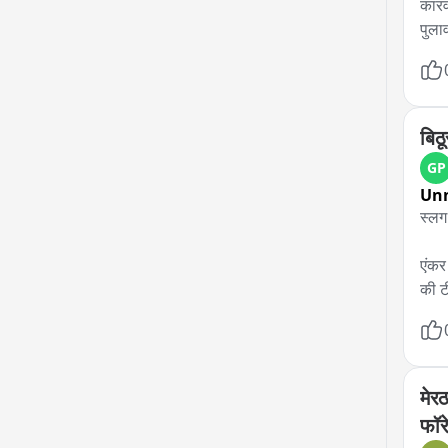
कारव
पुला
सहाय
बिठ
GP
Un
स्लग
एंकर
की ट
दलों
जनता
बताय
मेरठ
विओ 
फॉर
विधा