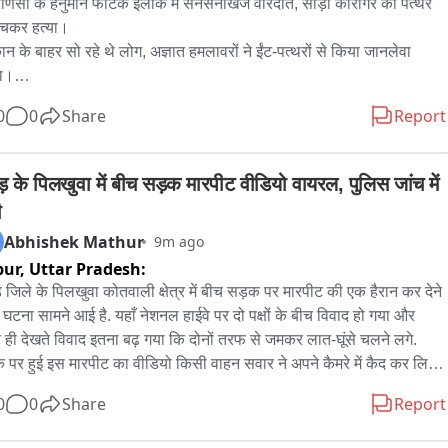
राणसी के हनुमान फाटक इलाके में सनसनीखेज वारदात, साड़ी कारीगर की पत्थर 
ूंचकर हत्या।

कान के बाहर सो रहे थे लोग, अज्ञात हमलावरों ने ईंट-पत्थरों से किया जानलेवा 
।

े में साड़ी कारीगर पप्पू विश्वकर्मा की मौके पर मौत, दो अन्य लोग गंभीर रूप से 
0
0
Share
Report
ल।

ख-pukār सुनकर पहुंचे पड़ोसियों पर भी हमलावरों ने बरसाए पत्थर, मौके से हुए 
।

ड़ के पिलखुवा में बीच सड़क मारपीट वीडियो वायरल, पुलिस जांच में 
चना मिलते ही पुलिस महकमे में हड़कंप, मौके पर पहुंचे ADCP, ACP और 
ी
ायक。

Abhishek Mathur
9m ago
लिस ने शव पोस्टमार्टम के लिए भेजा, फॉरेंसिक टीम ने घटना स्थल से जुटाए 
pur,
Uttar Pradesh:
्य。

पास के CCTV फुटेज खंगाल रही पुलिस, हमलावरों की धरपकड़ के लिए टीमें 
ड़ जिले के पिलखुवा कोतवाली क्षेत्र में बीच सड़क पर मारपीट की एक हैरान कर देने 
त。
 घटना सामने आई है. यहाँ नेशनल हाईवे पर दो पक्षों के बीच विवाद हो गया और 
े ही देखते विवाद इतना बढ़ गया कि दोनों तरफ से जमकर लात-घूंसे चलने लगे. 
 पर हुई इस मारपीट का वीडियो किसी वाहन सवार ने अपने कैमरे में कैद कर लिया. 
ब सोशल मीडिया तेजी से वायरल हो रहा है. वायरल वीडियो में साफ देखा जा 
0
0
Share
Report
 है कि कई युवक आपस में बेहरमी से मारपीट कर रहे हैं. बीच सड़क पर हुई इस 
ागर्दी के कारण कुछ देर के लिए यातायात भी प्रभावित हुआ. स्थानीय लोगों ने घटना 