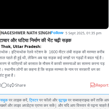
NAGESHWER NATH SINGH
5 Sept 2025, 01:35 pm
Follow
ष्टाचार और घटिया निर्माण की भेंट चढ़ी सड़क
a Thok,
Uttar Pradesh:
ाथोक। इटियाथोक रेलवे स्टेशन के  1600 मीटर लंबी सड़क की मरम्मत करीब 
ाल पहले ही हुई थी, लेकिन अब यह सड़क कई जगहों पर गड्ढों में बदल गई है। 
ारण से यात्रियों को बरसात के मौसम में काफी समस्याओं का सामना करना पड़ 
है। स्थानीय लोगों का कहना है कि सड़क मरम्मत के नाम पर सरकारी धन का 
बांट हुआ है।
0
0
Share
Report
ेसबुक
पर लाइक करें,
ट्विटर
पर फॉलो और
यूट्यूब
पर सब्सक्राइब्ड करें ताकि आ
खबरें और लाइव अपडेट्स प्राप्त कर सकें| और यदि आप विस्तार से पढ़ना चाहते है