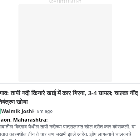
ADVERTISEMENT
ूचना पुलिस को दी. सूचना मिलते ही पिलखुवा पुलिस मौके पर पहुंची और जांच शुरू 
ी. पुलिस फिलहाल वायरल वीडियो के आधार पर आरोपियों की पहचान करने में 
 है. कानून व्यवस्था बिगाड़ने वालों के खिलाफ सख्त कार्रवाई की बात कही जा रही 
घटना के बाद से इलाके में बीच सड़क पर हुई इस मारपीट की चर्चा जोरों पर है.
ाव: तापी नदी किनारे खाई में कार गिरना, 3-4 घायल; चालक नींद 
नियंत्रण खोया
Walmik Joshi
9m ago
gaon,
Maharashtra:
वातील विदगाव येथील तापी नदीच्या पात्रालागत खोल दरीत कार कोसळली. या 
तात कारमधील तीन ते चार जण जखमी झाले आहेत. झोप लागल्याने चालकाचे 