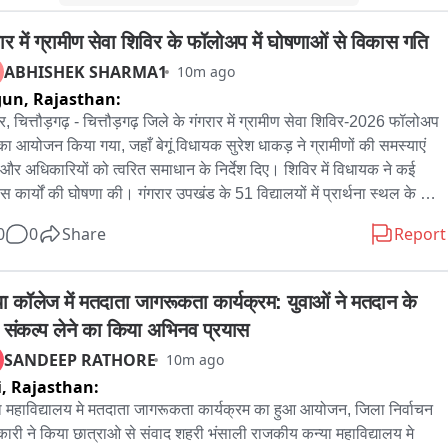
रार में ग्रामीण सेवा शिविर के फॉलोअप में घोषणाओं से विकास गति
 साथ ही युवक के सोशल मीडिया प्रोफाइल और अन्य अकाउंट्स की भी छानबीन 
ABHISHEK SHARMA1
10m ago
ा रही है। पूरी जांच के बाद आगे आवश्यक वैधानिक कार्रवाई की जाएगी।
gun,
Rajasthan:
र, चित्तौड़गढ़ - चित्तौड़गढ़ जिले के गंगरार में ग्रामीण सेवा शिविर-2026 फॉलोअप 
 का आयोजन किया गया, जहाँ बेगूं विधायक सुरेश धाकड़ ने ग्रामीणों की समस्याएं 
ं और अधिकारियों को त्वरित समाधान के निर्देश दिए। शिविर में विधायक ने कई 
स कार्यों की घोषणा की। गंगरार उपखंड के 51 विद्यालयों में प्रार्थना स्थल के लिए 
शेड निर्माण की स्वीकृति दी गई। वहीं जोजरो का खेड़ा में खेल मैदान के विकास के 
0
0
Share
Report
12 लाख, जीवानायकों का खेड़ा में कक्षा-कक्ष निर्माण के लिए 14 लाख और बोरदा में 
ुजा नाथ मंदिर के बाहर सामुदायिक भवन निर्माण के लिए 10 लाख रुपये की घोषणा 
ई। शिविर में एसडीएम नेहा मिश्रा सहित अधिकारी, जनप्रतिनिधि और भाजपा 
या कॉलेज में मतदाता जागरूकता कार्यक्रम: युवाओं ने मतदान के 
कर्ता मौजूद रहे।
 संकल्प लेने का किया अभिनव प्रयास
SANDEEP RATHORE
10m ago
i,
Rajasthan:
ा महाविद्यालय मे मतदाता जागरूकता कार्यक्रम का हुआ आयोजन, जिला निर्वाचन 
ारी ने किया छात्राओ से संवाद शहरी भंसाली राजकीय कन्या महाविद्यालय मे 