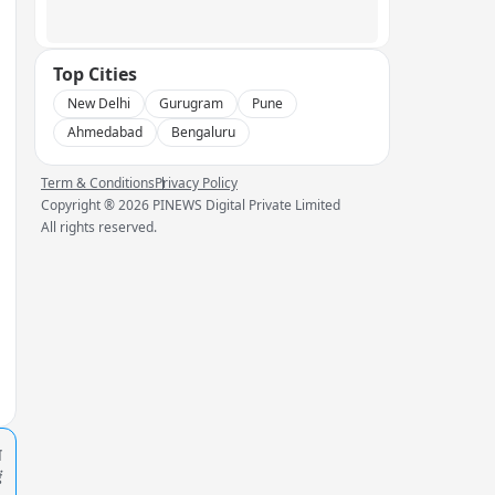
Top Cities
New Delhi
Gurugram
Pune
Ahmedabad
Bengaluru
Term & Conditions
Privacy Policy
Copyright ®
2026
PINEWS Digital Private Limited
All rights reserved.
प
ं