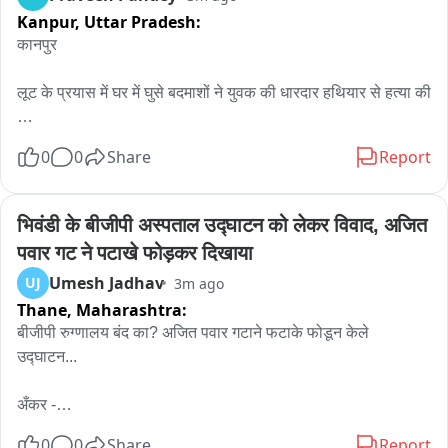
Kanpur,
Uttar Pradesh:
कानपुर

लूट के प्रयास में घर में घुसे बदमाशों ने युवक की धारदार हथियार से हत्या की

हमले में मृतक की पत्नी और बेटा गंभीर रूप से घायल

0
0
Share
Report
दोनों घायलों को हैलट अस्पताल में कराया गया भर्ती

भिवंडी के बीजीपी अस्पताल उद्घाटन को लेकर विवाद, अजित 
पवार गट ने पटाखे फोड़कर दिखाया
Umesh Jadhav
UJ
3m ago
वारदात के बाद मृतक की बाइक लेकर फरार हुए बदमाश

Thane,
Maharashtra:
बीजीपी रुग्णालय बंद का? अजित पवार गटाने फटाके फोडून केले 
घटना की सूचना पर पुलिस  मौके पहुँची

उद्घाटन...

अँकर -

फोरेंसिक टीम और पुलिस अधिकारियों ने शुरू की जांच

भिवंडी महापालिकेच्या बीजीपी रुग्णालयावरून मोठा वाद. इमारतीचे बांधकाम 
0
0
Share
Report