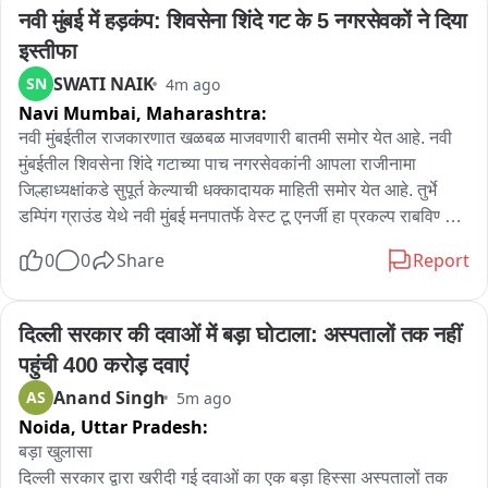
दो पक्षों के बीच जमीन के एक टुकड़े को लेकर लंबे समय से विवाद चल रहा 
नवी मुंबई में हड़कंप: शिवसेना शिंदे गट के 5 नगरसेवकों ने दिया 
था।

इस्तीफा
SWATI NAIK
SN
4m ago
शुक्रवार को कहासुनी के बाद दोनों पक्ष आमने-सामने आ गए।

Navi Mumbai,
Maharashtra:
विवाद बढ़ने पर लाठी-डंडों, लोहे की रॉड और धारदार हथियारों से हमला 
नवी मुंबईतील राजकारणात खळबळ माजवणारी बातमी समोर येत आहे. नवी 
किया गया।

मुंबईतील शिवसेना शिंदे गटाच्या पाच नगरसेवकांनी आपला राजीनामा 
जिल्हाध्यक्षांकडे सुपूर्त केल्याची धक्कादायक माहिती समोर येत आहे. तुर्भे 
मारपीट में कई लोग गंभीर रूप से घायल हो गए।

डम्पिंग ग्राउंड येथे नवी मुंबई मनपातर्फे वेस्ट टू एनर्जी हा प्रकल्प राबविण्याचा 
घाट घातला जात आहे. या प्रकल्पाला स्थानिक नागरिकांचा मोठा विरोध 
0
0
Share
Report
घटना के बाद गांव में अफरा-तफरी और दहशत का माहौल बन गया।

असताना देखिल सत्ताधारी भाजपच्या दबावाखाली नागरिकांचा विरोध डावलून 
सूचना पर स्थानीय पुलिस टीम मौके पर पहुंची।

हा प्रकल्प रबविण्याचा घाट घालण्यात येत आहे. पुढील आठवड्यात 
उपमुख्यमंत्री एकनाथ शिंदे यांची वेळ मिळाली असून त्यांची भेट घेऊन आम्ही 
दिल्ली सरकार की दवाओं में बड़ा घोटाला: अस्पतालों तक नहीं 
पुलिस ने घायलों को एंबुलेंस से सीएचसी पहुंचाया, जहां से गंभीर घायलों को 
पुढील दिशा ठरवू अशी प्रतिक्रिया शिवसेना नगरसेवक सुरेश कुलकर्णी यांनी 
पहुंची 400 करोड़ दवाएं
जिला अस्पताल रेफर किया गया।

व्यक्त केलेय.
Anand Singh
AS
5m ago
Noida,
Uttar Pradesh:
पुलिस पूरे मामले की जांच-पड़ताल और कार्रवाई में जुटी है।
बड़ा खुलासा

दिल्ली सरकार द्वारा खरीदी गई दवाओं का एक बड़ा हिस्सा अस्पतालों तक 