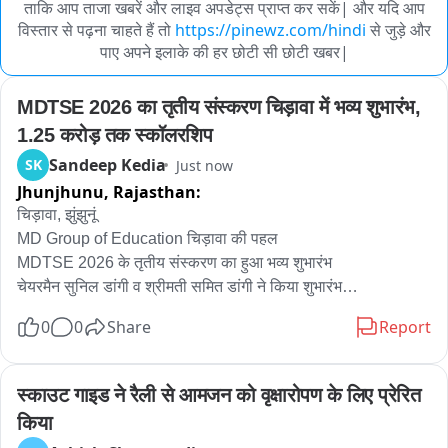
ताकि आप ताजा खबरें और लाइव अपडेट्स प्राप्त कर सकें| और यदि आप
विस्तार से पढ़ना चाहते हैं तो
https://pinewz.com/hindi
से जुड़े और
पाए अपने इलाके की हर छोटी सी छोटी खबर|
MDTSE 2026 का तृतीय संस्करण चिड़ावा में भव्य शुभारंभ, 
1.25 करोड़ तक स्कॉलरशिप
Sandeep Kedia
SK
Just now
Jhunjhunu,
Rajasthan:
चिड़ावा, झुंझुनूं

MD Group of Education चिड़ावा की पहल

MDTSE 2026 के तृतीय संस्करण का हुआ भव्य शुभारंभ

चेयरमैन सुनिल डांगी व श्रीमती समित डांगी ने किया शुभारंभ

1.25 करोड़ रूपए तक के कैश अवार्ड्स व स्कॉलरशिप मिलेगी

0
0
Share
Report
शेखावाटी के साथ—साथ हरियाणा के विद्यार्थियों को मिलेगा मौका

हर साल MD Talent Search Exam में शामिल होते है हजारों बच्चे

नीट, जेईई समेत अन्य प्रतियोगी परीक्षाओं की तैयारी करवाती है संस्था

स्काउट गाइड ने रैली से आमजन को वृक्षारोपण के लिए प्रेरित 
एमडी कॅरिअर लाइन कोचिंग के जरिए स्कूलिंग के साथ करवाती है तैयारी

किया