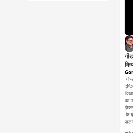
गों
किय
Go
 गोण
दृष्
दिखा
का प
होकर
 के 
पालन