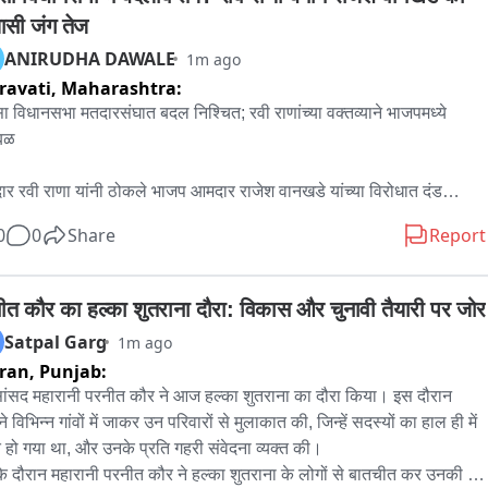
दीचे पात्र ओलांडत असताना, नदीतील रेती उपशामुळे पडलेल्या एका मोठ्या 
ासी जंग तेज
्याचा अंदाज न आल्याने अचानक बैलगाडी त्या खड्ड्यात जाऊन उलटली. ​नदीचा 
ANIRUDHA DAWALE
1m ago
याचा प्रवाह आणि रेतीसाठी पोकलॅण्डद्वारे खोदलेला खोल खड्डा यामुळे बैलगाडीला 
avati,
Maharashtra:
लेले दोन बैल आणि गाडीच्या मागे बांधलेला एक बैल असे चारही बैल पाण्यात बुडाले. 
्ये सर्व बैलांचा जागीच मृत्यू झाला. या घटनेदरम्यान गाडीवर असलेला शाहिद देशमुख 
ा विधानसभा मतदारसंघात बदल निश्चित; रवी राणांच्या वक्तव्याने भाजपमध्ये 
ेखील पाण्याच्या तीव्र प्रवाहामुळे वाहून गेला. ​घटनेची माहिती मिळताच स्थानिक 
ळ

िक आणि प्रशासनाने घटनास्थळी धाव घेतली. वाहून गेलेल्या शाहिद देशमुख याचा 
घेण्यासाठी युद्धपातळीवर शोधमोहीम राबवली जात आहे. मात्र, वाहून गेलेल्या 
र रवी राणा यांनी ठोकले भाजप आमदार राजेश वानखडे यांच्या विरोधात दंड

ाचा कोणताही सुगावा लागलेला नाही. या घटनेमुळे लोहारा परिसरात हळहळ व्यक्त 
0
0
Share
Report
 जात आहे.
वतीच्या राजकारणात पुन्हा एकदा राजकीय संघर्षाची ठिणगी पडली आहे. भाजपचे 
 जिल्हाध्यक्ष रविराज देशमुख यांच्या वाढदिवसाच्या कार्यक्रमात आमदार रवी राणा 
ी केलेल्या एका वक्तव्याने तिवसा विधानसभा मतदारसंघाच्या राजकारणाला नवे वळण 
ीत कौर का हल्का शुतराना दौरा: विकास और चुनावी तैयारी पर जोर
्याची शक्यता निर्माण झाली आहे. तिवसा विधानसभा मतदारसंघात येत्या काळात 
Satpal Garg
1m ago
निश्चित आहे असे वक्तव्य करत रवी राणा यांनी थेट विद्यमान भाजप आमदार राजेश 
ran,
Punjab:
ेडे यांच्याविरोधात दंड थोपटल्याची चर्चा सुरू झाली आहे. त्यामुळे आगामी काळात 
व सांसद महारानी परनीत कौर ने आज हल्का शुतराना का दौरा किया। इस दौरान 
 विरुद्ध वानखेडे असा संघर्ष पाहायला मिळणार का? याकडे आता राजकीय वर्तुळाचे 
ंने विभिन्न गांवों में जाकर उन परिवारों से मुलाकात की, जिन्हें सदस्यों का हाल ही में 
लागले आहे.

ंत हो गया था, और उनके प्रति गहरी संवेदना व्यक्त की।

 के दौरान महारानी परनीत कौर ने हल्का शुतराना के लोगों से बातचीत कर उनकी 
ाणा यांनी हे वक्तव्य भाजपचे माजी जिल्हाध्यक्ष रविराज देशमुख यांच्या वाढदिवसाच्या 