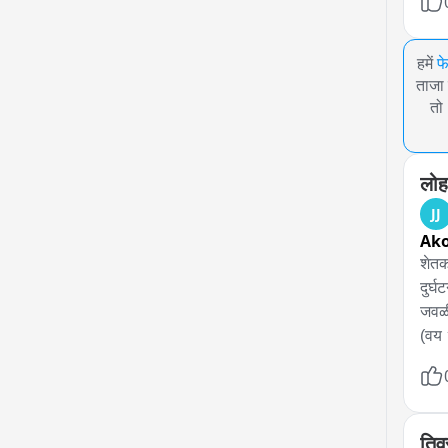
हमें
फ
ताजा 
तो
लोहा
JJ
Ako
शेतक
दुर्
जवळी
(वय 
जुंपल
निष्
आपल्
होता
तिव