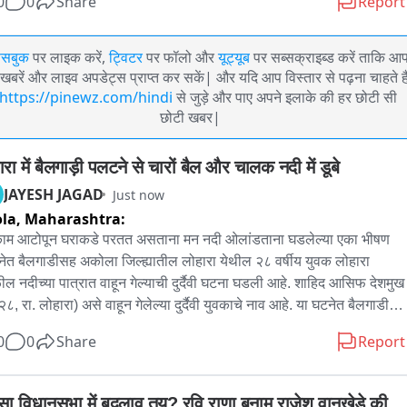
0
0
Share
Report
ेसबुक
पर लाइक करें,
ट्विटर
पर फॉलो और
यूट्यूब
पर सब्सक्राइब्ड करें ताकि आ
खबरें और लाइव अपडेट्स प्राप्त कर सकें| और यदि आप विस्तार से पढ़ना चाहते है
https://pinewz.com/hindi
से जुड़े और पाए अपने इलाके की हर छोटी सी
छोटी खबर|
रा में बैलगाड़ी पलटने से चारों बैल और चालक नदी में डूबे
JAYESH JAGAD
Just now
la,
Maharashtra:
ाम आटोपून घराकडे परतत असताना मन नदी ओलांडताना घडलेल्या एका भीषण 
घटनेत बैलगाडीसह अकोला जिल्ह्यातील लोहारा येथील २८ वर्षीय युवक लोहारा 
ल नदीच्या पात्रात वाहून गेल्याची दुर्दैवी घटना घडली आहे. शाहिद आसिफ देशमुख 
२८, रा. लोहारा) असे वाहून गेलेल्या दुर्दैवी युवकाचे नाव आहे. या घटनेत बैलगाडीला 
ेल्या आणि मागे बांधलेल्या अशा चारही बैलांचा बुडून मृत्यू झाला असून त्यांचे मृतदेह 
0
0
Share
Report
पन्न झाले आहेत. मिळालेल्या माहितीनुसार, शाहिद देशमुख वय २८ हा आज सकाळी 
या शेतातील कामासाठी बैलगाड़ी आणि जोडीला आणखी दोन बैल बांधून शेतात गेला 
. दुपारी १ वाजताच्या सुमारास शेतातील काम पूर्ण करून तो घराकडे परतत होता. 
सा विधानसभा में बदलाव तय? रवि राणा बनाम राजेश वानखेडे की 