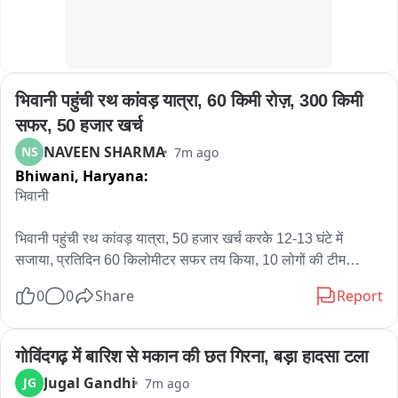
भिवानी पहुंची रथ कांवड़ यात्रा, 60 किमी रोज़, 300 किमी 
सफर, 50 हजार खर्च
NAVEEN SHARMA
NS
7m ago
Bhiwani,
Haryana:
भिवानी 

भिवानी पहुंची रथ कांवड़ यात्रा, 50 हजार खर्च करके 12-13 घंटे में 
सजाया, प्रतिदिन 60 किलोमीटर सफर तय किया, 10 लोगों की टीम

 भिवानी में शनिवार को रथ कांवड़ यात्रा पहुंची। जिसे भिवानी के गांव मंढोली 
0
0
Share
Report
खुर्द के कांवड़ यात्री हरिद्वार से लेकर आए हैं। इस कांवड़ में करीब 50 हजार 
रुपए खर्च आया है और प्रतिदिन 60 किलोमीटर का सफर तय करते हैं। गांव 
से 10 लोगों की टीम इस कांवड़ यात्रा को लेकर आई है। 

गोविंदगढ़ में बारिश से मकान की छत गिरना, बड़ा हादसा टला
 भिवानी के गांव मंढोली खुर्द निवासी अमित कुमार, रवि कुमार व सुरेंद्र आदि 
Jugal Gandhi
JG
7m ago
ने कहा कि वे 2 अगस्त को गांव से चले थे। इसके बाद उन्होंने हरिद्वार 