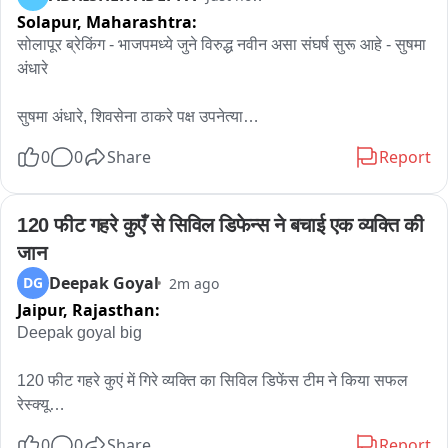
Solapur,
Maharashtra:
सोलापूर ब्रेकिंग - भाजपमध्ये जुने विरुद्ध नवीन असा संघर्ष सुरू आहे - सुषमा 
अंधारे

सुषमा अंधारे, शिवसेना ठाकरे पक्ष उपनेत्या

0
0
Share
Report
जिल्हा पदाधिकाऱ्यांमुळे थोडी खडखडाट आहे मात्र तीन महिन्यापासून सर्व 
सुरळीत सुरू आहे..

120 फीट गहरे कुएँ से सिविल डिफेन्स ने बचाई एक व्यक्ति की 
नवनाथ बन यांच्यासारख्या चिल्लर व्यक्तीवर मी बोलणार नाही

जान
Deepak Goyal
DG
2m ago
भाजपने ठरवलं पाहिजे की, तुम्ही नेमके खरे कोण आहात..

Jaipur,
Rajasthan:
भाजपचे काही नेते म्हणतायेत की GEN z आंदोलनाला फॉरेन फंडिंग होतं.

Deepak goyal big

दुसरीकडे सरसंघचालक म्हणतात की, gen z जींच्या मताशी मी सहमत आहे.

120 फीट गहरे कुएं में गिरे व्यक्ति का सिविल डिफेंस टीम ने किया सफल 
रेस्क्यू

त्यावर पंतप्रधान मोदी यांनी राजीनामा दिला पाहिजेल. ते आंदोलन हाताळू 
0
0
Share
Report