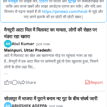
हमें
फेसबुक
पर लाइक करें,
ट्विटर
पर फॉलो और
यूट्यूब
पर सब्सक्राइब्ड करें
ताकि आप ताजा खबरें और लाइव अपडेट्स प्राप्त कर सकें| और यदि आप
विस्तार से पढ़ना चाहते हैं तो
https://pinewz.com/hindi
से जुड़े और
पाए अपने इलाके की हर छोटी सी छोटी खबर|
मैनपुरी आटा मिल में मिलावट का मामला, लोगों की सेहत पर 
मंडरा रहा खतरा
Atul Kumar
AK
Just now
Mainpuri,
Uttar Pradesh:
आटे में मिलावट का खेल अब खतरनाक मोड़ पर पहुंचता नजर आ रहा 
है...मैनपुरी में एक आटा मिल पर छापेमारी हुई तो ऐसा खुलासा हुआ, जिसने 
लोगों के होश उड़ा दिए...

जिस आटे से परिवार की सेहत और रोटी का रिश्ता जुड़ा है... अगर उसी में 
0
0
Share
Report
मिलावट का खेल चल रहा हो, तो चिंता लाजमी है...अब इंतजार है रिपोर्ट 
का...जो बताएगी कि आखिर आटे में क्या मिलाया जा रहा था और लोगों की 
सेहत से कितना बड़ा खिलवाड़ हुआ?
सोलापुर में भाजपा में पुराने बनाम नए गुट के बीच संघर्ष जारी
ABHISHEK ADEPPA
AA
Just now