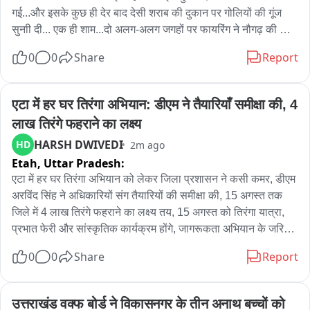
ओबीसी आणि मराठा वाद असाच राहिला पाहिजे. जाणीवपूर्वक फडणवीस 
गई...और इसके कुछ ही देर बाद देसी शराब की दुकान पर गोलियों की गूंज 
यांनी चालू केली आहे.

सुनाी दी... एक ही शाम...दो अलग-अलग जगहों पर फायरिंग ने नौगढ़ की 
सुरक्षा व्यवस्था पर बड़ा सवाल खड़ा कर दिया है...अब सवाल ये है कि आखिर 
0
0
Share
Report
फडणवीस आणि एकनाथ शिंदे यांच्या कुरबुडीच्या राजकारणात मराठा 
इन दो फायरिंग की वारदातों के आरोपियों तक पुलिस कब पहुंचती है?
समाजाचं नुकसान होतंय.

एटा में हर घर तिरंगा अभियान: डीएम ने तैयारियाँ समीक्षा की, 4 
भाजपमध्ये जुने विरुद्ध नवीन असा संघर्ष सुरू आहे..

लाख तिरंगे फहराने का लक्ष्य
जुने येऊन आयत्या पिठावर रेगुट्या वडत आहे मात्र जुन्यांच्या तोंडाला पान 
HARSH DWIVEDI
HD
2m ago
पुसण्याचं काम सुरू आहे

Etah,
Uttar Pradesh:
एटा में हर घर तिरंगा अभियान को लेकर जिला प्रशासन ने कसी कमर, डीएम 
जयकुमार गोरे यांच्या विरोधात उद्याच्या पत्रकार परिषदेत मी बोलणार..

अरविंद सिंह ने अधिकारियों संग तैयारियों की समीक्षा की, 15 अगस्त तक 
जिले में 4 लाख तिरंगे फहराने का लक्ष्य तय, 15 अगस्त को तिरंगा यात्रा, 
जयकुमार गोरे कोण आहेत. मला माहिती आहे. फलटण येथील त्यांचे 
प्रभात फेरी और सांस्कृतिक कार्यक्रम होंगे, जागरूकता अभियान के जरिये 
प्रकरणही मला माहिती आहे..

लोगों को अभियान से जोड़ा जाएगा, डीएम ने आमजन से घरों पर तिरंगा 
0
0
Share
Report
फहराने की अपील की,
त्यांच्या अन्य कारणामे ही मला माहिती आहेत..

उत्तराखंड वक्फ बोर्ड ने विकासनगर के तीन अनाथ बच्चों को 
जरांगे पाटील यांच्या वक्तव्यावर भाजपला आंदोलन हाताळता येत नाही भाजप 