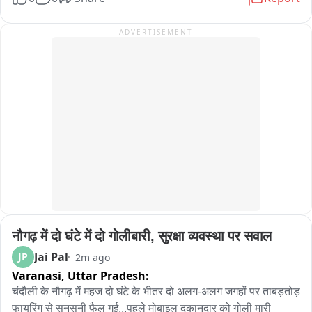
शकत नाहीत..

आज दिनांक 8 अगस्त 2026 को दोपहर 3:35 बजे कंट्रोल रूम कलेक्ट्रेट 
से सूचना प्राप्त हुई कि रघुनाथपुरा/खातिया की ढाणी, थाना कानोता क्षेत्र में 
ADVERTISEMENT
Gen Z यांनी नरेंद्र मोदी आणि अमित शहा यांच्या बद्दलची भूमिका मांडली 
एक व्यक्ति करीब 120 फीट गहरे कुएं में गिर गया है। सूचना के अनुसार 
त्या भूमिकेशी मोहन भागवत सहमत आहेत असं वाटतं..

व्यक्ति जीवित था और उसे तत्काल रेस्क्यू की आवश्यकता थी।

मोहन भागवत यांनी सांगितलं होतं की, सत्तरीनंतर निवृत्तीनची शाल पांगरली 
सूचना मिलते ही उप नियंत्रक श्री अमित शर्मा के नेतृत्व में सिविल डिफेंस की 
पाहिजेत. मोदींनी सत्तरी ओलांडली आहे.

रेस्क्यू टीम तत्काल घटनास्थल के लिए रवाना हुई और मौके पर पहुंचकर 
रेस्क्यू ऑपरेशन शुरू किया।

विजय चौधरी महामंत्री राहिले आहेत आणि सध्या ते फरार आहेत..

सिविल डिफेंस 팀 ने करीब आधे घंटे तक कड़ी मशक्कत करते हुए सुरक्षित 
ऑडिओ व्हायरल झालेले आहेत त्यातून पीएला अटक झाली आहे. यात 7500 
तरीके से कुएं में गिरे व्यक्ति तक पहुंच बनाई और उसे जीवित एवं सुरक्षित बाहर 
ऑडिओ आहे त्यातील एक एक बाहेर पडत आहे..

निकाल लिया।

जो भाजप 'ना खाऊंगा ना खाने दूंगा' म्हणतात. त्यांचेच मंत्री टक्केवारीवर 
रेस्क्यू के बाद व्यक्ति को तत्काल एंबुलेंस की सहायता से उपचार के लिए 
नौगढ़ में दो घंटे में दो गोलीबारी, सुरक्षा व्यवस्था पर सवाल
काम करताय.

अस्पताल भिजवाया गया।

Jai Pal
JP
2m ago
एकनाथ शिंदे यांना मराठा मेन होण्याची घाई आहे. त्याच घाई गडबडीत सॉलिड 
सिविल डिफेंस टीम की तत्परता, साहस और त्वरित कार्रवाई के चलते एक 
Varanasi,
Uttar Pradesh:
आणि व्हॅलिड डॉक्युमेंट त्यांनी केले नाहीत..

व्यक्ति की जान बचाने में सफलता मिली।
चंदौली के नौगढ़ में महज दो घंटे के भीतर दो अलग-अलग जगहों पर ताबड़तोड़ 
फायरिंग से सनसनी फैल गई...पहले मोबाइल दुकानदार को गोली मारी 