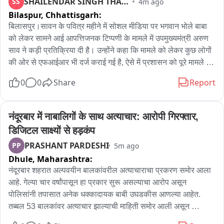
SHAILENDAR SINGH THAKUR
SS
4m ago
गई?

Bilaspur,
Chhattisgarh:
उन्होंने आरोप लगाया कि सरकार जोर-जबरदस्ती और तोड़फोड़ की राजनीति 
बिलासपुर।सावन के पवित्र महीने में सोशल मीडिया पर भगवान भोले बाबा 
कर रही है। उन्होंने कहा कि झारखंड की जनता और छात्र सब कुछ देख रहे 
को लेकर सामने आई आपत्तिजनक टिप्पणी के मामले में उपमुख्यमंत्री अरुण 
हैं और इस तरह की कार्रवाई कतई बर्दाश्त नहीं की जाएगी。

साव ने कड़ी प्रतिक्रिया दी है। उन्होंने कहा कि मामले को लेकर कुछ लोगों 
की ओर से एफआईआर भी दर्ज कराई गई है, ऐसे में प्रशासन को पूरे मामले में 
सख्ती से कार्रवाई करनी चाहिए। अरुण साव ने कहा कि सावन के पावन माह 
0
0
Share
Report
में इस तरह की टिप्पणी से धर्मावलंबियों की भावनाएं आहत होती हैं और ऐसे 
कृत्य को गंभीरता से लिया जाना चाहिए। उन्होंने प्रशासन से दोषी के 
खिलाफ कठोर कार्रवाई की मांग करते हुए कहा कि कार्रवाई ऐसी हो कि भविष्य 
नंदूरबार में नाबालिगों के साथ अत्याचार: आरोपी गिरफ्तार, 
में कोई भी व्यक्ति धार्मिक भावनाओं को ठेस पहुंचाने वाली टिप्पणी करने से 
डिजिटल साक्ष्यों से हड़कंप
पहले कई बार सोचे। उपमुख्यमंत्री ने लोगों से सोशल मीडिया का इस्तेमाल 
PRASHANT PARDESHI
PP
5m ago
करते समय संयम बरतने और धार्मिक विषयों पर किसी भी तरह की 
Dhule,
Maharashtra:
आपत्तिजनक टिप्पणी से बचने की अपील भी की。
नंदूरबार शहरात अल्पवयीन बालकांवरील अत्याचाराचा प्रकरण समोर आला 
आहे. गेल्या चार वर्षांपासून हा प्रकार सुरू असल्याचा आरोप असून 
पोलिसांनी तपासात अनेक धक्कादायक बाबी उघडकीस आणल्या आहेत. 
तब्बल 53 बालकांवर अत्याचार झाल्याची माहिती समोर आली असून 
आरोपीकडून 649 पेक्षा अधिक व्हिडिओ क्लिप्स आणि 1000 हून अधिक 