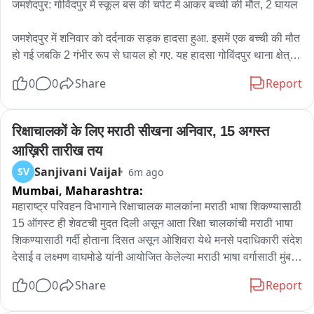
जमशेदपुर: गोविंदपुर में स्कूल बस की चपेट में आकर बच्ची की मौत, 2 घायल

जमशेदपुर में शनिवार को दर्दनाक सड़क हादसा हुआ. इसमें एक बच्ची की मौत 
हो गई जबकि 2 गंभीर रूप से घायल हो गए. यह हादसा गोविंदपुर थाना क्षेत्र 
में हुआ. गोविंदपुर थाना क्षेत्र के अन्ना चौक के पास तेज रफ्तार स्कूल बस ने 
0
0
Share
Report
सड़क किनारे खड़ी बच्ची को अपनी चपेट में ले लिया. हादसे में दो अन्य लोग 
भी घायल हुए हैं. दोनों का इलाज टाटा मोटर्स अस्पताल में चल रहा है. घटना 
के बाद स्थानीय लोगों में काफी आक्रोश देखा गया और लोगों ने सड़क जाम 
रिक्षाचालकों के लिए मराठी सीखना अनिवार, 15 अगस्त 
कर विरोध जताया. घटना के विरोध में सड़क को जाम कर दिया. 

आख़िरी तारीख तय
भोला बागान निवासी रूही कुमारी (7) अपने परिवार के साथ अन्ना चौक के 
Sanjivani Vaijal
SV
6m ago
पास कार की धुलाई कराने पहुंची थी. इसी दौरान एसडी पब्लिक स्कूल की 
Mumbai,
Maharashtra:
बस अनियंत्रित हो गई और सड़क किनारे मौजूद लोगों को अपनी चपेट में ले 
लिया. अस्पताल जाने के क्रम में बच्ची की मौत हो गई. रेहान (11) और रोशन 
महाराष्ट्र परिवहन विभागाने रिक्षाचालक मालकांना मराठी भाषा शिकण्यासाठी 
शर्मा (21) भी घायल हो गए. 

15 ऑगस्ट ही शेवटची मुदत दिली असून आता रिक्षा चालकांची मराठी भाषा 
शिकण्यासाठी गर्दी होताना दिसत असून ओशिवरा येथे मनसे पदाधिकारी संदेश 
देसाई व लक्ष्मण वाघमोडे यांनी आयोजित केलेल्या मराठी भाषा वर्गासाठी मुंबई 
बस चालक को खदेड़ कर पकड़ा गया

उपनगरातील रिक्षा चालकांनी  विविध भागातून प्रचंड गर्दी केलेली दिसून येत 
0
0
Share
Report
घटना के बाद बस चालक मौके से वाहन लेकर मौके से भाग निकला. गोविंदपुर 
आहे
थाना पुलिस ने आसपास के थानों को इसकी जानकारी दी.पुलिस की टीम ने 