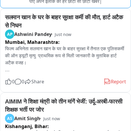
पाए अपने इलाके की हर छोटी सी छोटी खबर|
सलमान खान के घर के बाहर सुरक्षा कर्मी की मौत, हार्ट अटैक 
से निधन
Ashwini Pandey
AP
Just now
Mumbai,
Maharashtra:
फिल्म अभिनेता सलमान खान के घर के बाहर सुरक्षा में तैनात एक पुलिसकर्मी 
की ऑन ड्यूटी मृत्यु  प्राथमिक रूप से मिली जानकारी के मुताबिक हार्ट 
अटैक वजह।

मुंबई पुलिस के वरिष्ठ अधिकारी से मिली जानकारी के मुताबिक 41 वर्षीय 
0
0
Share
Report
कांस्टेबल गणेश जो सलमान खान के घर के बाहर तैनात किया गया था सुरक्षा 
के तहत, उनकी अचानक से तबियत ख़राब हो गई और गिर पड़ा,मौके पर 
मौजूद अन्य पुलिस अधिकारी नजदीकी अस्पताल लेकर पहुंचे,जहाँ डॉक्टर ने 
AIMIM ने शिक्षा मंत्री को तीन मांगें भेजीं: उर्दू-अरबी-फारसी 
उन्हें मृत घोषित किया। 

शिक्षक भर्ती पर जोर
Amit Singh
AS
Just now
शुरूआती जानकारी के मुताबिक हार्ट अटैक से मौत हुई है लेकिन पोस्ट मॉर्टम 
Kishanganj,
Bihar:
रिपोर्ट के बाद स्थिति स्पष्ट होगी।
