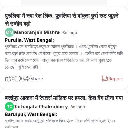
पुरुलिया में नया रेल लिंक: पुरुलिया से बांकुरा हुर्रा रूट जुड़ने 
से उम्मीद बढ़ी
Manoranjan Mishra
MM
8m ago
Purulia,
West Bengal:
পুরুলিয়া: রেল মানচিত্রে নতুন সংযোজন পুরুলিয়ায় । এবার পুরুলিয়া থেকে বাঁকুড়া 
ভায়া হুড়া রুটে রেলপথে যোগাযোগ যুক্ত হতে চলেছে । এতদিন ধরে জেলাবাসীর দাবি 
ছিল হুড়া রুটে রেলপথের। রাজ্য সরকারের পরিবর্তনের পর এই আশা পূরণ হতে 
চলেছে। খুশি জেলাবাসী ।
0
0
Share
Report
बरुईपुर आकना में रेस्तरां मालिक पर हमला, कैश बैग छीना गया
Tathagata Chakraborty
TC
8m ago
Baruipur,
West Bengal:
বারুইপুরের আকনায় রেস্টুরেন্ট মালিককে ঘিরে হামলা, টাকা ভর্তি ব্যাগ ছিনতাইয়ের 
অভিযোগ
