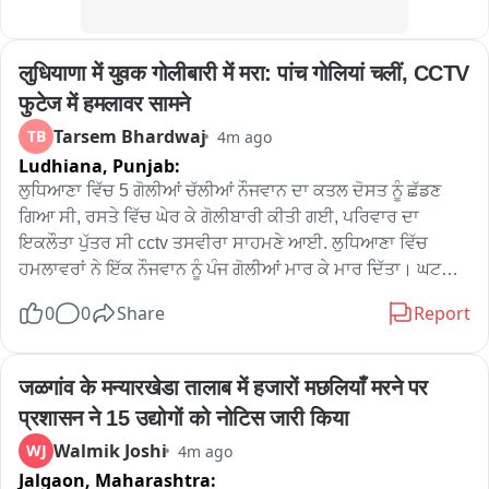
बाइट कांवरिया
लुधियाणा में युवक गोलीबारी में मरा: पांच गोलियां चलीं, CCTV 
फुटेज में हमलावर सामने
Tarsem Bhardwaj
TB
4m ago
Ludhiana,
Punjab:
ਲੁਧਿਆਣਾ ਵਿੱਚ 5 ਗੋਲੀਆਂ ਚੱਲੀਆਂ ਨੌਜਵਾਨ ਦਾ ਕਤਲ ਦੋਸਤ ਨੂੰ ਛੱਡਣ 
ਗਿਆ ਸੀ, ਰਸਤੇ ਵਿੱਚ ਘੇਰ ਕੇ ਗੋਲੀਬਾਰੀ ਕੀਤੀ ਗਈ, ਪਰਿਵਾਰ ਦਾ 
ਇਕਲੌਤਾ ਪੁੱਤਰ ਸੀ cctv ਤਸਵੀਰਾ ਸਾਹਮਣੇ ਆਈ. ਲੁਧਿਆਣਾ ਵਿੱਚ 
ਹਮਲਾਵਰਾਂ ਨੇ ਇੱਕ ਨੌਜਵਾਨ ਨੂੰ ਪੰਜ ਗੋਲੀਆਂ ਮਾਰ ਕੇ ਮਾਰ ਦਿੱਤਾ। ਘਟਨਾ 
ਦੀ ਸੀਸੀਟੀਵੀ ਫੁਟੇਜ ਵੀ ਸਾਹਮਣੇ ਆਈ ਹੈ, ਜਿਸ ਵਿੱਚ ਮੁਲਜ਼ਮ ਗੋਲੀਬਾਰੀ 
0
0
Share
Report
ਕਰਦੇ ਦਿਖਾਈ ਦੇ ਰਹੇ ਹਨ। ਇਹ ਘਟਨਾ ਰਾਤ 11:30 ਵਜੇ ਦੇ ਕਰੀਬ 
ਸੁਭਾਸ਼ ਨਗਰ ਅਤੇ ਸੁੰਦਰ ਨਗਰ ਇਲਾਕਿਆਂ ਵਿੱਚ ਵਾਪਰੀ। ਮ੍ਰਿਤਕ ਦੀ 
ਪਛਾਣ ਹਰਜਿੰਦਰ ਸਿੰਘ (25) ਵਜੋਂ ਹੋਈ ਹੈ। ਘਟਨਾ ਸਮੇਂ ਉਹ ਇਕੱਲਾ ਸੀ। 
जळगांव के मन्यारखेडा तालाब में हजारों मछलियाँ मरने पर 
ਇਸ ਘਟਨਾ ਨਾਲ ਇਲਾਕੇ ਵਿੱਚ ਦਹਿਸ਼ਤ ਦਾ ਮਾਹੌਲ ਹੈ
प्रशासन ने 15 उद्योगों को नोटिस जारी किया
Walmik Joshi
WJ
4m ago
Jalgaon,
Maharashtra: