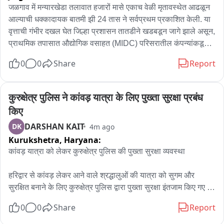
जळगाव में मन्यारखेडा तलावात हजारों मासे एकाच वेळी मृतावस्थेत आढळून 
आल्याची धक्कादायक बातमी झी 24 तास ने सर्वप्रथम प्रकाशित केली. या 
वृत्ताची गंभीर दखल घेत जिल्हा प्रशासन तातडीने खडबडून जागे झाले असून, 
प्राथमिक तपासात औद्योगिक वसाहत (MIDC) परिसरातील कंपन्यांकडून 
सोडल्या जाणाऱ्या दूषित सांडपाण्यामुळे माशांचा मृत्यू झाल्याचा प्राथमिक 
0
0
Share
Report
अंदाज व्यक्त करण्यात आला आहे. प्रशासनाच्या पथकाने घटनास्थळी भेट 
देऊन पंचनामा केला. त्यानंतर जिल्हाधिकारी कार्यालयाकडून एमआयडीसी 
परिसरातील १५ उद्योगांना नोटिसा बजावण्यात आल्या आहेत. या नोटिसांमध्ये 
कुरुक्षेत्र पुलिस ने कांवड़ यात्रा के लिए पुख्ता सुरक्षा प्रबंध 
संबंधित उद्योगांना त्यांच्या कंपनीतून सोडल्या जाणाऱ्या सांडपाण्याबाबत 
किए
सविस्तर खुलासा सादर करण्याचे आदेश देण्यात आले आहेत. तसेच 
DARSHAN KAIT
DK
4m ago
पर्यावरणीय नियमांचे पालन केले जात आहे का, याबाबतही स्पष्टीकरण 
Kurukshetra,
Haryana:
मागविण्यात आले आहे अशी माहिती जिल्हाधिकारी यांनी दिली.
कांवड़ यात्रा को लेकर कुरुक्षेत्र पुलिस की पुख्ता सुरक्षा व्यवस्था

हरिद्वार से कांवड़ लेकर आने वाले श्रद्धालुओं की यात्रा को सुगम और 
सुरक्षित बनाने के लिए कुरुक्षेत्र पुलिस द्वारा पुख्ता सुरक्षा इंतजाम किए गए 
हैं। यात्रा मार्ग पर जगह-जगह नाके लगाए गए हैं और पुलिस राइडर्स की भी 
0
0
Share
Report
तैनाती की गई है, ताकि कांवड़ियों को किसी प्रकार की असुविधा न हो।
