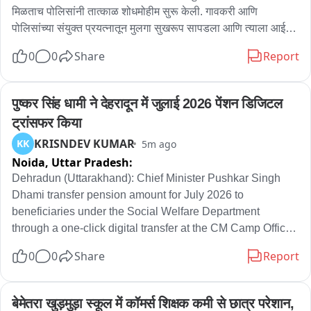
और सुखद तरीके से संपन्न हो।
मिळताच पोलिसांनी तात्काळ शोधमोहीम सुरू केली. गावकरी आणि 
पोलिसांच्या संयुक्त प्रयत्नातून मुलगा सुखरूप सापडला आणि त्याला आई-
वडिलांच्या ताब्यात देण्यात आले. मात्र, शोधमोहीम सुरू असतानाच गडेगाव 
0
0
Share
Report
परिसरात पोलिस उपनिरीक्षक देविदास बागडे यांच्यावर अस्वלाने अचानक 
हल्ला केला. या हल्ल्यात ते जखमी झाले असून त्यांनी भंडारा सामान्य 
रुग्णालयात उपचार सुरू आहेत. या घटनेमुळे परिसरात भीतीचे वातावरण 
पुष्कर सिंह धामी ने देहरादून में जुलाई 2026 पेंशन डिजिटल 
निर्माण झाले आहे.
ट्रांसफर किया
KRISNDEV KUMAR
KK
5m ago
Noida,
Uttar Pradesh:
Dehradun (Uttarakhand): Chief Minister Pushkar Singh 
Dhami transfer pension amount for July 2026 to 
beneficiaries under the Social Welfare Department 
through a one-click digital transfer at the CM Camp Office 
auditorium in Dehradun. देहरादून: उत्तराखंड के मुख्यमंत्री पुष्कर 
0
0
Share
Report
सिंह धामी ने देहरादून स्थित मुख्यमंत्री कैंप कार्यालय में डिजिटल ट्रांसफर 
के ज़रिए समाज कल्याण विभाग के लाभार्थियों को माह जुलाई 2026 के लिए 
पेंशन भुगतान की राशि ट्रांसफर की。
बेमेतरा खुड़मुड़ा स्कूल में कॉमर्स शिक्षक कमी से छात्र परेशान, 