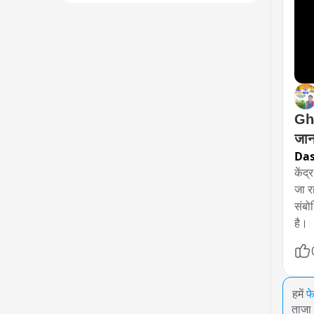
Gha
जान
Da
केंद
जा रह
संबो
है।
हमें
फ
ताजा 