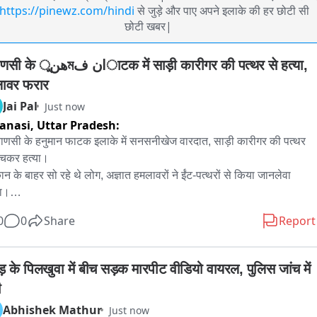
https://pinewz.com/hindi
से जुड़े और पाए अपने इलाके की हर छोटी सी
छोटी खबर|
टक में साड़ी कारीगर की पत्थर से हत्या, 
ावर फरार
Jai Pal
Just now
anasi,
Uttar Pradesh:
राणसी के हनुमान फाटक इलाके में सनसनीखेज वारदात, साड़ी कारीगर की पत्थर 
ूंचकर हत्या।

कान के बाहर सो रहे थे लोग, अज्ञात हमलावरों ने ईंट-पत्थरों से किया जानलेवा 
।

े में साड़ी कारीगर पप्पू विश्वकर्मा की मौके पर मौत, दो अन्य लोग गंभीर रूप से 
0
0
Share
Report
ल।

ख-pukār सुनकर पहुंचे पड़ोसियों पर भी हमलावरों ने बरसाए पत्थर, मौके से हुए 
।

ड़ के पिलखुवा में बीच सड़क मारपीट वीडियो वायरल, पुलिस जांच में 
चना मिलते ही पुलिस महकमे में हड़कंप, मौके पर पहुंचे ADCP, ACP और 
ी
ायक。

Abhishek Mathur
Just now
लिस ने शव पोस्टमार्टम के लिए भेजा, फॉरेंसिक टीम ने घटना स्थल से जुटाए 