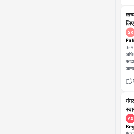
कन्
लिए
SR
Pal
कन्य
अधिक
मतदा
जानक
लोकत
बनान
का प
करें
गंग
उपखं
स्व
AS
Be
गंगरा