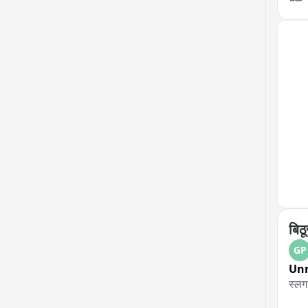
बिठ
GP
Un
स्लग