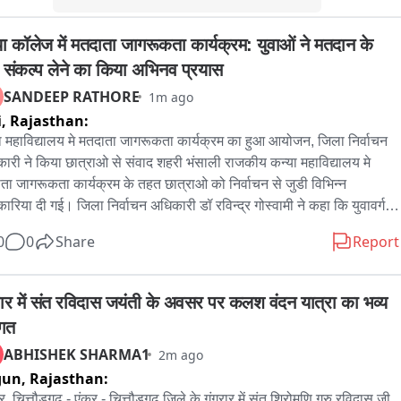
या कॉलेज में मतदाता जागरूकता कार्यक्रम: युवाओं ने मतदान के 
 संकल्प लेने का किया अभिनव प्रयास
SANDEEP RATHORE
1m ago
i,
Rajasthan:
ा महाविद्यालय मे मतदाता जागरूकता कार्यक्रम का हुआ आयोजन, जिला निर्वाचन 
ारी ने किया छात्राओ से संवाद शहरी भंसाली राजकीय कन्या महाविद्यालय मे 
ता जागरूकता कार्यक्रम के तहत छात्राओ को निर्वाचन से जुडी विभिन्न 
ारिया दी गई। जिला निर्वाचन अधिकारी डॉ रविन्द्र गोस्वामी ने कहा कि युवावर्ग 
ंत्र की मजबूती में अपनी निभाएं क्योंकि देश के लोकतांत्रिक व्यवस्था को मजबूत 
0
0
Share
Report
े में युवाओं की भागीदारी बेहद अहम है। आज के युवा न सिर्फ स्वयं अपने मताधिकार 
्रयोग करें, बल्कि अपने परिवार एवं आसपास के लोगों को भी मतदान के लिए प्रेरित 
। वही इस दौरान छात्र-छात्राओं को मतदाता शपथ भी दिलाई गई, कार्यक्रम में 
रार में संत रविदास जयंती के अवसर पर कलश वंदन यात्रा का भव्य 
ड अधिकारी विमलेंद्र राणावत भी मौजूद रहे
ागत
ABHISHEK SHARMA1
2m ago
gun,
Rajasthan:
र, चित्तौड़गढ़ - एंकर - चित्तौड़गढ़ जिले के गंगरार में संत शिरोमणि गुरु रविदास जी 