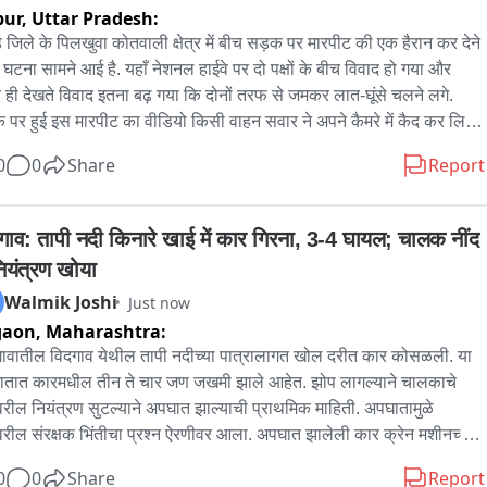
pur,
Uttar Pradesh:
्य。

पास के CCTV फुटेज खंगाल रही पुलिस, हमलावरों की धरपकड़ के लिए टीमें 
ड़ जिले के पिलखुवा कोतवाली क्षेत्र में बीच सड़क पर मारपीट की एक हैरान कर देने 
त。
 घटना सामने आई है. यहाँ नेशनल हाईवे पर दो पक्षों के बीच विवाद हो गया और 
े ही देखते विवाद इतना बढ़ गया कि दोनों तरफ से जमकर लात-घूंसे चलने लगे. 
 पर हुई इस मारपीट का वीडियो किसी वाहन सवार ने अपने कैमरे में कैद कर लिया. 
ब सोशल मीडिया तेजी से वायरल हो रहा है. वायरल वीडियो में साफ देखा जा 
0
0
Share
Report
 है कि कई युवक आपस में बेहरमी से मारपीट कर रहे हैं. बीच सड़क पर हुई इस 
ागर्दी के कारण कुछ देर के लिए यातायात भी प्रभावित हुआ. स्थानीय लोगों ने घटना 
ूचना पुलिस को दी. सूचना मिलते ही पिलखुवा पुलिस मौके पर पहुंची और जांच शुरू 
ाव: तापी नदी किनारे खाई में कार गिरना, 3-4 घायल; चालक नींद 
ी. पुलिस फिलहाल वायरल वीडियो के आधार पर आरोपियों की पहचान करने में 
नियंत्रण खोया
 है. कानून व्यवस्था बिगाड़ने वालों के खिलाफ सख्त कार्रवाई की बात कही जा रही 
Walmik Joshi
Just now
घटना के बाद से इलाके में बीच सड़क पर हुई इस मारपीट की चर्चा जोरों पर है.
gaon,
Maharashtra:
वातील विदगाव येथील तापी नदीच्या पात्रालागत खोल दरीत कार कोसळली. या 
तात कारमधील तीन ते चार जण जखमी झाले आहेत. झोप लागल्याने चालकाचे 
रील नियंत्रण सुटल्याने अपघात झाल्याची प्राथमिक माहिती. अपघातामुळे 
वरील संरक्षक भिंतीचा प्रश्न ऐरणीवर आला. अपघात झालेली कार क्रेन मशीनच्या 
्याने खोल दरीतून बाहेर काढण्यात आली आहे.
0
0
Share
Report