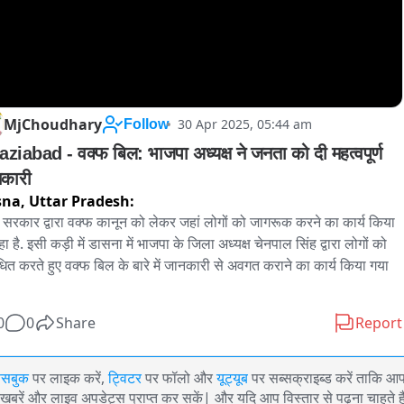
MjChoudhary
30 Apr 2025, 05:44 am
Follow
ziabad - वक्फ बिल: भाजपा अध्यक्ष ने जनता को दी महत्वपूर्ण 
कारी
sna,
Uttar Pradesh:
्र सरकार द्वारा वक्फ कानून को लेकर जहां लोगों को जागरूक करने का कार्य किया 
ा है. इसी कड़ी में डासना में भाजपा के जिला अध्यक्ष चेनपाल सिंह द्वारा लोगों को 
धित करते हुए वक्फ बिल के बारे में जानकारी से अवगत कराने का कार्य किया गया 
0
0
Share
Report
ेसबुक
पर लाइक करें,
ट्विटर
पर फॉलो और
यूट्यूब
पर सब्सक्राइब्ड करें ताकि आ
खबरें और लाइव अपडेट्स प्राप्त कर सकें| और यदि आप विस्तार से पढ़ना चाहते है