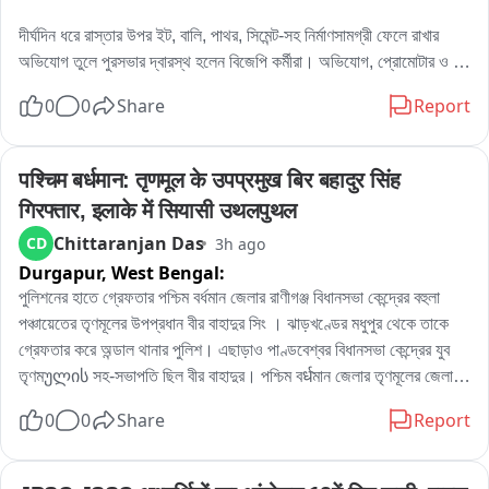
দীর্ঘদিন ধরে রাস্তার উপর ইট, বালি, পাথর, সিমেন্ট-সহ নির্মাণসামগ্রী ফেলে রাখার 
অভিযোগ তুলে পুরসভার দ্বারস্থ হলেন বিজেপি কর্মীরা। অভিযোগ, প্রোমোটার ও 
বিল্ডারদের লাগামছাড়া কাজের জেরে সাধারণ মানুষের যাতায়াত মারাত্মকভাবে ব্যাহত 
0
0
Share
Report
হচ্ছে, বাড়ছে দুর্ঘটনার আশঙ্কাও। বিষয়টি নিয়ে পুরসভায় লিখিত অভিযোগ জমা 
দেওয়ার পাশাপাশি প্রশাসনের হস্তক্ষেপের দাবি জানিয়েছেন তাঁরা。

এলাকার বিজেপি কর্মী রোহিত দে জানান, এলাকাবাসীর অভিযোগের ভিত্তিতেই তাঁরা 
पश्चिम बर्धमान: तृणमूल के उपप्रमुख बिर बहादुर सिंह 
পুরসভায় স্মারকলিপি জমা দিয়েছেন। তাঁর দাবি, নির্মাণসামগ্রী মাসের পর মাস রাস্তার 
गिरफ्तार, इलाके में सियासी उथलपुथल
উপর পড়ে থাকায় রাস্তা কার্যত সরু হয়ে গিয়েছে। বর্ষাকালে বালি ও অন্যান্য সামগ্রী 
Chittaranjan Das
CD
3h ago
নিকাশি ব্যবস্থা আটকে দিচ্ছে, ফলে জল জমার সমস্যাও বাড়ছে। রাতের অন্ধকারে 
Durgapur,
West Bengal:
ভারী ডাম্পার ও লরিতে মালপত্র নামানোর ফলে রাস্তারও ক্ষতি হচ্ছে বলে অভিযোগ 
করেন তিনি। প্রশাসনের তরফে প্রয়োজনীয় ব্যবস্থা নেওয়ার দাবি জানিয়ে তিনি 
পুলিশনের হাতে গ্রেফতার পশ্চিম বর্ধমান জেলার রাণীগঞ্জ বিধানসভা কেন্দ্রের বহুলা 
বলেন, আইনি পথেই এই সমস্যার সমাধান চান তাঁরা。

পঞ্চায়েতের তৃণমূলের উপপ্রধান বীর বাহাদুর সিং । ঝাড়খণ্ডের মধুপুর থেকে তাকে 
অন্যদিকে আর এক বিজেপি কর্মী অভিজিৎ বিশ্বাসের অভিযোগ, দীর্ঘদিন ধরে এই 
গ্রেফতার করে অন্ডাল থানার পুলিশ। এছাড়াও পাণ্ডবেশ্বর বিধানসভা কেন্দ্রের যুব 
পরিস্থিতি চললেও কোনও কার্যকর পদক্ষেপ নেওয়া হয়নি। তাঁর দাবি, নির্মাণস্থলে বড় 
তৃণমულის সহ-সভাপতি ছিল বীর বাহাদুর। পশ্চিম বर्धমান জেলার তৃণমূলের জেলা 
বড় কাঠের বোর্ড ও পেরেক ছড়িয়ে থাকায় শিশু-সহ পথচলতি মানুষের আহত হওয়ার 
সভাপতিপত্তি তথা পাণ্ডবেশ্বরের তৃণমূল প্রার্থী নরেন্দ্রনাথ চক্রবর্তীর খাস লোক 
0
0
Share
Report
আশঙ্কা রয়েছে। নিত্যদিন ছোটখাটো দুর্ঘটনাও ঘটছে। 그는 অভিযোগ করেন, 
বলেও পরিচিত ছিল এই বীর বাহাদুর। এলাকায় সন্ত্রাস তোলাবাজি সহ একাধিক 
অতীতে প্রভাবশালীদের মদতে এই ধরনের অনিয়ম চলেছে। বর্তমান প্রশাসনের কাছে 
অভিযোগে গ্রেফতার এই বীর বাহাদুর。
দ্রুত ব্যবস্থা নিয়ে রাস্তা দখলমুক্ত ও নিরাপদ করার আবেদন জানান তিনি。
