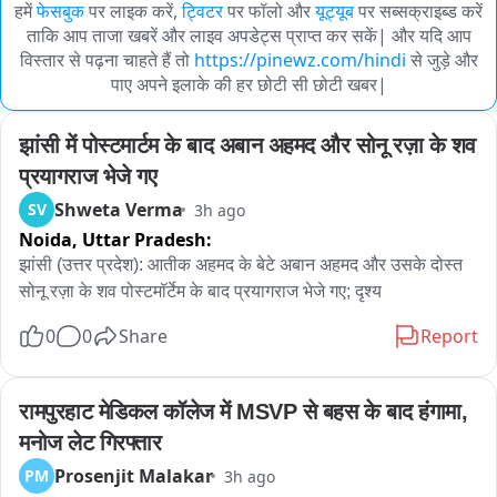
हमें
फेसबुक
पर लाइक करें,
ट्विटर
पर फॉलो और
यूट्यूब
पर सब्सक्राइब्ड करें
ताकि आप ताजा खबरें और लाइव अपडेट्स प्राप्त कर सकें| और यदि आप
विस्तार से पढ़ना चाहते हैं तो
https://pinewz.com/hindi
से जुड़े और
पाए अपने इलाके की हर छोटी सी छोटी खबर|
झांसी में पोस्टमार्टम के बाद अबान अहमद और सोनू रज़ा के शव 
प्रयागराज भेजे गए
Shweta Verma
SV
3h ago
Noida,
Uttar Pradesh:
झांसी (उत्तर प्रदेश): आतीक अहमद के बेटे अबान अहमद और उसके दोस्त 
सोनू रज़ा के शव पोस्टमॉर्टेम के बाद प्रयागराज भेजे गए; दृश्य
0
0
Share
Report
रामपुरहाट मेडिकल कॉलेज में MSVP से बहस के बाद हंगामा, 
मनोज लेट गिरफ्तार
Prosenjit Malakar
PM
3h ago