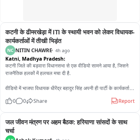
जिला कार्यक्रम अधिकारीआदि उपस्थित रहे।
कटनी के ढीमरखेड़ा में ITI के स्थायी भवन को लेकर विधायक-
कार्यकर्ताओं में तीखी भिड़ंत
NITIN CHAWRE
NC
4h ago
Katni,
Madhya Pradesh:
कटनी जिले की बड़वारा विधानसभा से एक वीडियो सामने आया है, जिसने 
राजनैतिक हलकों में हलचल मचा दी है.

वीडियो में भाजपा विधायक धीरेंद्र बहादुर सिंह अपनी ही पार्टी के कार्यकर्ताओं 
से तीखी बहस करते नजर आ रहे हैं. विवाद की वजह ढीमरखेड़ा में लंबे समय 
0
0
Share
Report
से लंबित शासकीय आईटीआई की मांग बताई जा रही है.

बताया जाता है कि गुरुवार को भाजपा कार्यकर्ता और ग्रामीण एक जुट होकर 
जल जीवन मंत्रण पर अहम बैठक: हरियाणा सांसदों के साथ 
एसडीएम कार्यालय पहुंचे थे. उनका कहना था कि वर्ष 2016 में तत्कालीन 
चर्चा
मुख्यमंत्री द्वारा ढीमरखेड़ा में आईटीआई खोलने की घोषणा की गई थी, लेकिन 