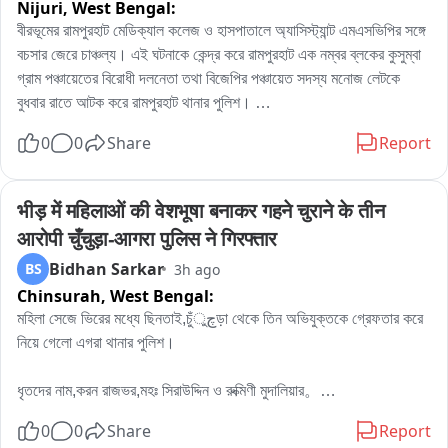
Nijuri,
West Bengal:
বীরভূমের রামপুরহাট মেডিক্যাল কলেজ ও হাসপাতালে অ্যাসিস্ট্যান্ট এমএসভিপির সঙ্গে 
বচসার জেরে চাঞ্চল্য। এই ঘটনাকে কেন্দ্র করে রামপুরহাট এক নম্বর ব্লকের কুসুম্বা 
গ্রাম পঞ্চায়েতের বিরোধী দলনেতা তথা বিজেপির পঞ্চায়েত সদস্য মনোজ লেটকে 
বুধবার রাতে আটক করে রামপুরহাট থানার পুলিশ। 

এই ঘটনার প্রতিবাদে বৃহস্পতিবার বেলা বারোটা নাগাদ রামপুরহাট থানায় জমায়েত হন 
0
0
Share
Report
বিজেপির একাধিক নেতৃত্ব ও কর্মীরা। তাঁরা মনোজ লেটকে কোন অভিযোগে আটক 
করা হয়েছে, সেই বিষয়ে পুলিশের কাছে জানতে চান। কিছুক্ষণ থানায় আলোচনা চলার 
পর পরিস্থিতি স্বাভাবিক হয়।পরে প্রয়োজনীয় প্রক্রিয়া সম্পন্ন করে এদিন সকালে 
भीड़ में महिलाओं की वेशभूषा बनाकर गहने चुराने के तीन 
বিজেপির বিরোধী দলনেতা মনোজ লেটকে ছেড়ে দেয় রামপুরহাট থানার পুলিশ।
आरोपी चुँचुड़ा-आगरा पुलिस ने गिरफ्तार
Bidhan Sarkar
BS
3h ago
Chinsurah,
West Bengal:
মহিলা সেজে ভিরের মধ্যে ছিনতাই,চুঁچুড়া থেকে তিন অভিযুক্তকে গ্রেফতার করে 
নিয়ে গেলো এগরা থানার পুলিশ।

ধৃতদের নাম,করন রাজভর,মহঃ সিরাউদ্দিন ও রুক্মিণী মুদালিয়ার。

ধৃতদের বাড়ি হুগলির চুঁচুড়া থানার নলডাঙা,ব্যান্ডেল লিচুবাগান ও আমবাগান এলাকায়。

0
0
Share
Report