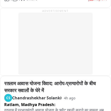
कड़ी मशक्कत के बावजूद मार्ग को खोला नहीं जा सका है। पहाड़ी से रह-
रहकर गिर रहे पत्थरों और मलबे के कारण राहत एवं बचाव कार्य में भारी 
ADVERTISEMENT
दिक्कतों का सामना करना पड़ रहा है।

प्रशासन और BRO की टीम लगातार मार्ग सुचारू करने के प्रयास में जुटी 
हुई है, लेकिन हाईवे कब तक खुलेगा, इस पर अभी कुछ भी कह पाना मुश्किल 
है।
रतलाम आवास योजना विवाद: आरोप-प्रत्यारोपों के बीच 
सरकार सवालों के घेरे में
Chandrashekhar Solanki
CS
4h ago
Ratlam,
Madhya Pradesh:
रतलाम में प्रधानमंत्री आवास योजना के फ्लैट खाली कराने का मामला अब 