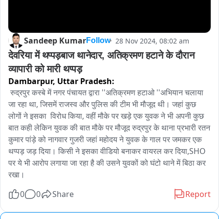
Sandeep Kumar
28 Nov 2024, 08:02 am
Follow
देवरिया में थप्पड़बाज थानेदार, अतिक्रमण हटाने के दौरान 
व्यापारी को मारी थप्पड़
Dambarpur,
Uttar Pradesh:
 रुद्रपुर कस्बे में नगर पंचायत द्वारा ''अतिक्रमण हटाओ ''अभियान चलाया 
जा रहा था, जिसमें राजस्व और पुलिस की टीम भी मौजूद थी। जहां कुछ 
लोगों ने इसका  विरोध किया, वहीं मौके पर खड़े एक युवक ने भी अपनी कुछ 
बात कही लेकिन युवक की बात मौके पर मौजूद रुद्रपुर के थाना प्रभारी रतन 
कुमार पांड़े को नागवार गुजरी जहां महोदय ने युवक के गाल पर जमकर एक 
थप्पड़ जड़ दिया। किसी ने इसका वीडियो बनाकर वायरल कर दिया,SHO 
पर ये भी आरोप लगाया जा रहा है की उसने युवकों को घंटो थाने में बिठा कर 
रखा। 
0
0
Share
Report