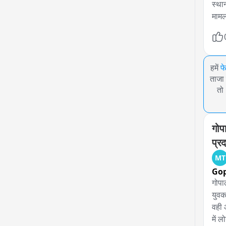
स्था
मामल
हमें
फ
ताजा 
तो
गोप
प्रद
MT
Gop
गोपा
युवक
वही 
में 