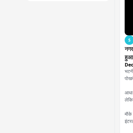
S
नगर
हुआ
Deo
भटनी
पोखर
आधा-
लेकि
मौके
इंटर