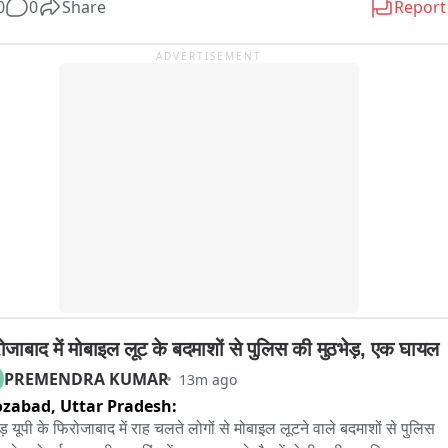
0
0
Share
Report
 के कमलानगर क्षेत्र की बताई जा रही है वीडियो
় ট্যাবলেট গুলোর মোট মূল্য প্রায় দুই লাখ দশ হাজার টাকা।জানা গিয়েছে, গাজোল থেকে 
রামপুরের  উদ্দেশে যাচিছল পাচারকারীরা একটি টোটো তে...
ADVERTISEMENT
ोजाबाद में मोबाइल लूट के बदमाशों से पुलिस की मुठभेड़, एक घायल
PREMENDRA KUMAR
13m ago
ozabad,
Uttar Pradesh:
ड़ यूपी के फिरोजाबाद में राह चलते लोगों से मोबाइल लूटने वाले बदमाशों से पुलिस 