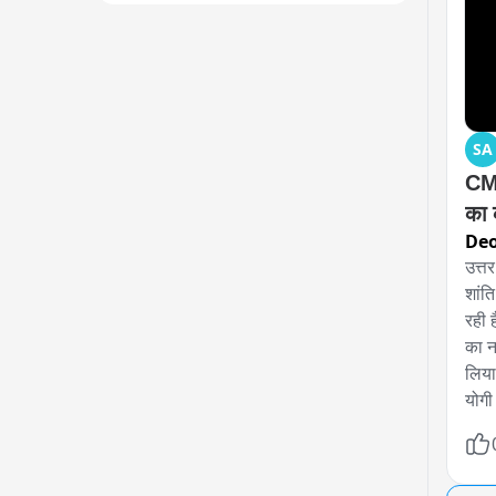
SA
CM य
का 
Deo
उत्तर
शांत
रही 
का न
लिया 
योगी