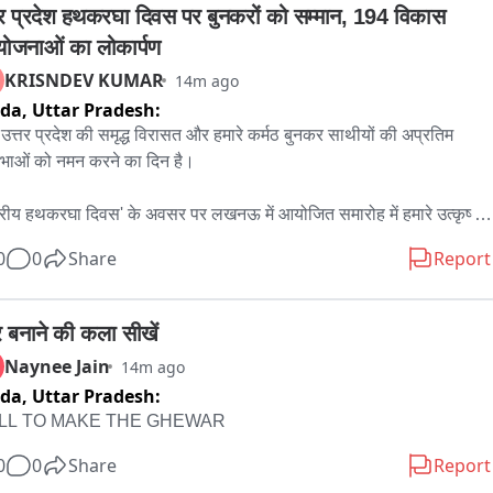
तर प्रदेश हथकरघा दिवस पर बुनकरों को सम्मान, 194 विकास 
योजनाओं का लोकार्पण
KRISNDEV KUMAR
14m ago
ida,
Uttar Pradesh:
त्तर प्रदेश की समृद्ध विरासत और हमारे कर्मठ बुनकर साथीयों की अप्रतिम 
िभाओं को नमन करने का दिन है।

्ट्रीय हथकरघा दिवस' के अवसर पर लखनऊ में आयोजित समारोह में हमारे उत्कृष्ट 
र भाई-बहनों को 'संत कबीर राज्य स्तरीय हथकरघा पुरस्कार' से सम्मानित करने 
0
0
Share
Report
ौभाग्य मिलेगा। साथ ही, 'मुख्यमंत्री हैंडलूम एवं पावरलूम उद्योग विकास योजना' 
'झलकारी बाई कोरी हथकरघा एवं पावरलूम विकास योजना' के लाभार्थियों को चेक 
्रदान किए जाएंगे।

र बनाने की कला सीखें
Naynee Jain
14m ago
 उपरांत, जनपद अम्बेडकरनगर के सर्वांगीण विकास के लिए ₹706 करोड़ से 
ida,
Uttar Pradesh:
 की 194 विकास परियोजनाओं का लोकार्पण/शिलान्यास होगा। साथ ही, विभिन्न 
ILL TO MAKE THE GHEWAR
्याणकारी योजनाओं के लाभार्थियों को स्वीकृति-पत्र, प्रमाण-पत्र और चेक भी 
ित करूंगा।

0
0
Share
Report