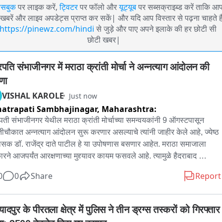
ेसबुक
पर लाइक करें,
ट्विटर
पर फॉलो और
यूट्यूब
पर सब्सक्राइब्ड करें ताकि आ
खबरें और लाइव अपडेट्स प्राप्त कर सकें| और यदि आप विस्तार से पढ़ना चाहते है
https://pinewz.com/hindi
से जुड़े और पाए अपने इलाके की हर छोटी सी
छोटी खबर|
पति संभाजीनगर में मराठा क्रांती मोर्चा ने अन्नत्याग आंदोलन की 
णा
VISHAL KAROLE
Just now
atrapati Sambhajinagar,
Maharashtra:
पती संभाजीनगर येथील मराठा क्रांती मोर्चाच्या समन्वयकांनी 9 ऑगस्टपासून 
ंतीचौकात अन्नत्याग आंदोलन सुरू करणार असल्याचे त्यांनी जाहीर केले आहे, ज्येष्ठ 
ासक डॉ. राजेंद्र दाते पाटील हे या उपोषणास बसणार आहेत. मराठा समाजाला 
रने आजपर्यंत आरक्षणाच्या मुद्द्यावर कायम फसवले आहे. त्यामुळे हैदराबाद 
टबाबत शासनाने आपली भूमिका तत्काळ स्पष्ट करावी. तसेच मराठा समाजातील 
0
0
Share
Report
ीसी आरक्षणधारकांना राजकीय आरक्षण वगळता ओबीसीप्रमाणे शैक्षणिक सुविधा, 
क सवलती व सर्व शासकीय लाभ लागू करावेत. अशी मागणी मराठा क्रांती मोर्चाने हे 
लन पुकारले आहे..
यादपुर के पीरतला क्षेत्र में पुलिस ने तीन ड्रग्स तस्करों को गिरफ्तार 