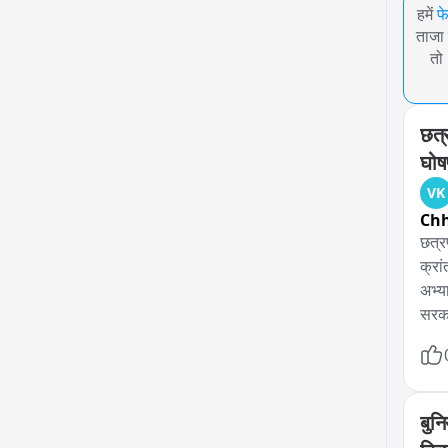
हमें
फ
ताजा 
तो
छत्र
घोष
VK
Chh
छत्र
क्रा
अभ्य
सरका
गॅझे
एसईब
शुल्
आंदो
बुनि