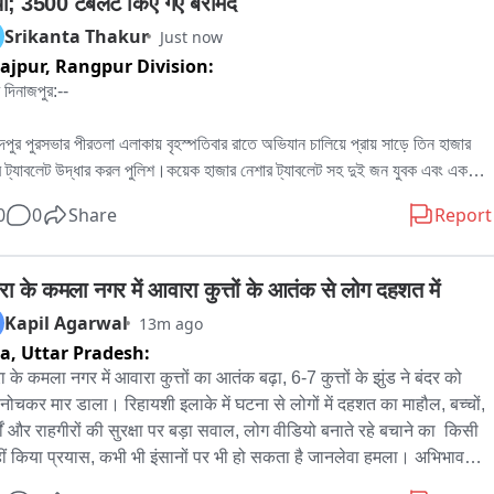
ा; 3500 टेबलेट किए गए बरामद
Srikanta Thakur
Just now
ajpur,
Rangpur Division:
ণ দিনাজপুর:--

়াদপুর পুরসভার পীরতলা এলাকায় বৃহস্পতিবার রাতে অভিযান চালিয়ে প্রায় সাড়ে তিন হাজার 
র ট্যাবলেট উদ্ধার করল পুলিশ।কয়েক হাজার নেশার ট্যাবলেট সহ দুই জন যুবক এবং একজন 
কে গ্রেফতার করলো বুনিয়াদপুর পুরসভার পীরতলা এলাকায় । বংশীহারী থানার পুলিশ এবং 
0
0
Share
Report
মপুর ট্রাফিক ইউনিট এবং গঙ্গারামপুর মহকুমার পুলিশ আধিকারিক শুভ তোশ সরকার যৌথভাবে 
্পতি বার রাতে অভিযান চালিয়ে তিনজনকে গ্রেফতার করল। ধৃতদের কাছ থেকে উদ্ধার 
ে প্রায় 3500 হাজার নেশার ট্যাবলেট। 

ा के कमला नगर में आवारा कुत्तों के आतंक से लोग दहशत में
Kapil Agarwal
13m ago
বার ধৃতদের আদালতে তুলে নিজেদের হেফাজতে নিয়ে এই পাচার চক্রের সঙ্গে যুক্ত থাকা 
ra,
Uttar Pradesh:
 অভিযুক্তদের খোঁজ শুরু করবে পুলিশ। ধৃতরা হলেন গঙ্গারামপুরের বাসিন্দা

के कमला नगर में आवारा कुत्तों का आतंक बढ़ा, 6-7 कुत्तों के झुंड ने बंदर को 
नोचकर मार डाला। रिहायशी इलाके में घटना से लोगों में दहशत का माहौल, बच्चों, 
যেকের বাড়ি গঙ্গারামপুর থানা এলাকায়। পুলিশ সূত্রে জানা গেছে এই তিনজন গাজোল থেকে 
र्गों और राहगीरों की सुरक्षा पर बड़ा सवाल, लोग वीडियो बनाते रहे बचाने का  किसी 
টোটো তে করে বুনিয়াদপুর আসছিল। গোপন সূত্রের খবরের ভিত্তিতে হরিরামপুর ট্রাফিক 
हीं किया प्रयास, कभी भी इंसानों पर भी हो सकता है जानलेवा हमला। अभिभावक 
 এবং বংশীহারী থানা বুনিয়াদপুর পুরসভার পীরতলা এলাকায় টোটো  দাঁড় করায়। পরবর্তীতে 
ं को झुंड से दूर रहने की दें हिदायत। बड़ी घटना से पहले कार्रवाई का इंतजार, 
ন জনের ব্যাগের থেকে প্রায় সাড়ে তিন হাজার নেশার ট্যাবলেট উদ্ধার করে। ওই নেশা 