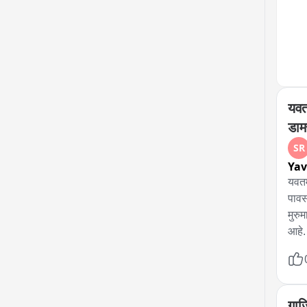
यवत
डाम
SR
Ya
यवतम
पावस
मुरु
आहे.
आहेत
दुसर
असे 
पॅचे
गाजि