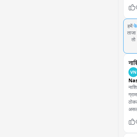
हमें
फ
ताजा 
तो
नाश
VN
Na
नाशि
ग्रा
ठोकल
असल्
बागल
पाण्य
ग्रामपंचायतला टाळ