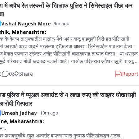
णी जाऊन प्रत्यक्ष पाहणी केली. त्यानंतर ग्रामस्थांनी सटाणा पोलिसांना निवेदन 
ळा में अवैध रेत तस्करों के खिलाफ पुलिस ने सिनेस्टाइल पीछा कर 
 तात्काळ कायदेशीर कार्यवाही करून ग्रामस्थांना पाणी उपलब्ध करून द्यावे अशी 
चा
ी केली.
Vishal Nagesh More
9m ago
shik,
Maharashtra:
क के देवळा तालुक्यातील वासोळ येथे अवैध वाळू वाहतुकी विरोधात पोलिसांनी 
ी कारवाई करत वाळूने भरलेल्या ट्रॅक्टरचा अक्षरशः सिनेस्टाईल पाठलाग केला। 
व वेगात पळणारा ट्रॅक्टर अखेर पोलिसांनी चालकासह ताब्यात घेतला। या थरारक 
मुळे परिसरात मोठी खळबळ उडाली आहे। वासोळ परिसरात अवैध वाळूची वाहतूक 
 असल्याची माहिती मिळताच देवळा पोलिसांनी सापळा रचला। मात्र पोलिसांना 
0
0
Share
Report
ाच ट्रॅक्टर चालकाने वाहन भरधाव वेगाने पळवण्याचा प्रयत्न केला। यावेळी 
ाने स्वतःच्या जीवासह रस्त्यावरून ये-जा करणारे नागरिक आणि विद्यार्थ्यांच्या 
चीही पर्वा न करता ट्रॅक्टर बेदरकारपणे चालवला। काही काळ हा थरारक पाठलाग 
बाड पुलिस ने म्यूअल अकाउंट से 4 लाख रुपए की साइबर धोखाधड़ी 
 राहिला। मात्र देवळा पोलिसांनी धैर्य आणि सतर्कता दाखवत ट्रॅक्टरचा पाठलाग 
आरोपी गिरफ्तार
 ठेवला आणि अखेर वाळूने भरला ट्रैक्टर चालकासह ताब्यात घेतला। या कारवाईत 
Umesh Jadhav
10m ago
क्टर जप्त करण्यात आला असून पुढील कायदेशीर प्रक्रिया सुरू आहे। या घटनेनंतर 
ane,
Maharashtra:
 वाळू वाहतुकीचा प्रश्न पुन्हा ऐरणीवर आला आहे। पोलिसांसमोरच वाळूमाफिया 
या बेदरकारपणे वाहन चालवत असतील, तर सर्वसामान्य नागरिकांच्या सुरक्षिततेचे 
ंग..

 असा प्रश्न उपस्थित होत आहे। तसेच तालुक्यातील अवैध वाळू वाहतुकीवर 
र फसवणुकीचे म्युल अकाउंट वापरणाऱ्यास मुरबाड पोलिसांकडून अटक..
