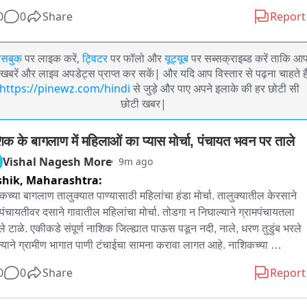
0
0
Share
Report
ेसबुक
पर लाइक करें,
ट्विटर
पर फॉलो और
यूट्यूब
पर सब्सक्राइब्ड करें ताकि आ
खबरें और लाइव अपडेट्स प्राप्त कर सकें| और यदि आप विस्तार से पढ़ना चाहते है
https://pinewz.com/hindi
से जुड़े और पाए अपने इलाके की हर छोटी सी
छोटी खबर|
िक के बागलाण में महिलाओं का प्यास मोर्चा, पंचायत भवन पर ताले
Vishal Nagesh More
9m ago
shik,
Maharashtra:
कच्या बागलाण तालुक्यात पाण्यासाठी महिलांचा हंडा मोर्चा. तालुक्यातील केरसाने 
मपंचायतीवर दसाने गावातील महिलांचा मोर्चा. तोडगा न निघाल्याने ग्रामपंचायतला 
े टाळे. एकीकडे संपूर्ण नाशिक जिल्ह्यात पाऊस पडून नदी, नाले, धरण तुडुंब भरले 
याने ग्रामीण भागात पाणी टंचाईचा सामना करावा लागत आहे. नाशिकच्या 
ाणमध्ये केरसाने ग्रुप ग्रामपंचायत कार्यालयावर दसाने येथील महिलांनी 
0
0
Share
Report
ासाठी हंडा मोर्चा काढला. हंडा मोर्चा काढूनही तोडगा न निघाल्याने संतप्त महिलांनी 
े ठوكले. प्रशासनाच्या वतीने गट विकास अधिकारी यांनी विहिरीच्या 