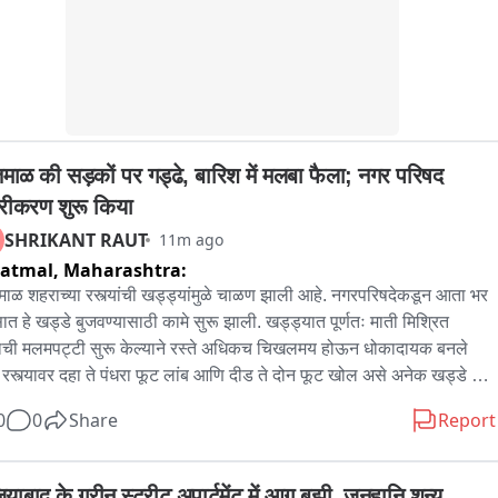
माळ की सड़कों पर गड्ढे, बारिश में मलबा फैला; नगर परिषद 
रीकरण शुरू किया
SHRIKANT RAUT
11m ago
vatmal,
Maharashtra:
ाळ शहराच्या रस्त्यांची खड्ड्यांमुळे चाळण झाली आहे. नगरपरिषदेकडून आता भर 
ात हे खड्डे बुजवण्यासाठी कामे सुरू झाली. खड्ड्यात पूर्णतः माती मिश्रित 
माची मलमपट्टी सुरू केल्याने रस्ते अधिकच चिखलमय होऊन धोकादायक बनले 
 रस्त्यावर दहा ते पंधरा फूट लांब आणि दीड ते दोन फूट खोल असे अनेक खड्डे 
. ह्या खड्ड्यांची स्वच्छता न करता त्यात माती मिश्रित मुरूम भरल्या जात आहे, 
0
0
Share
Report
्यावर पाऊस येताच संपूर्ण रस्त्यावर चिखल पसरतो. त्यामुळे आधीचेच खड्डे बरे होते 
म्हणण्याची वेळ नागरिकांवर आली आहे. नगर परिषदेने खड्डे बुजविण्यासाठी डांबरी 
स ची कामे देखील भर पावसात सुरू केल्यानेही आश्चर्य व्यक्त होत आहे. खड्डे 
याबाद के ग्रीन स्ट्रीट अपार्टमेंट में आग बुझी, जनहानि शून्य