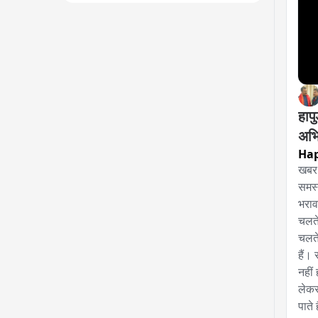
हाप
अभि
Ha
खबर 
समस्य
भराव
चलते
चलते
हैं। 
नहीं
लेकर
पाते 