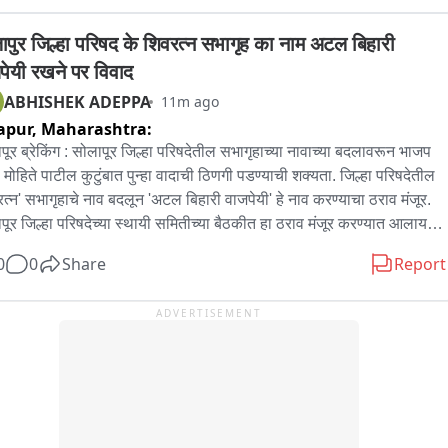
्रित करता हूँ।#ViksitDelhi
ापुर जिल्हा परिषद के शिवरत्न सभागृह का नाम अटल बिहारी 
पेयी रखने पर विवाद
ABHISHEK ADEPPA
11m ago
apur,
Maharashtra:
पूर ब्रेकिंग : सोलापूर जिल्हा परिषदेतील सभागृहाच्या नावाच्या बदलावरून भाजप 
मोहिते पाटील कुटुंबात पुन्हा वादाची ठिणगी पडण्याची शक्यता. जिल्हा परिषदेतील 
रत्न' सभागृहाचे नाव बदलून 'अटल बिहारी वाजपेयी' हे नाव करण्याचा ठराव मंजूर. 
पूर जिल्हा परिषदेच्या स्थायी समितीच्या बैठकीत हा ठराव मंजूर करण्यात आलाय. 
बिहारी वाजपेयी हे आमचे श्रद्धास्थान असल्याने आम्ही त्यांचे नाव दिल्याची 
0
0
Share
Report
क्रिया जिल्हा परिषदेचे उपाध्यक्ष इंद्रजित पवार यांनी दिलीय. जिल्हा परिषदेच्या 
यी समितीच्या बैठकीत बहुमताने हा निर्णय घेण्यात आलाय. या नाव बदलावरून मोहिते 
ADVERTISEMENT
ल समर्थकांनी भाजपला ‘शिव’ नावाचे वावडे असल्याची टीका सोशल मीडियातून 
य. दरम्यान अटल बिहारी वाजपेयी हे आमचे श्रद्धास्थान असून आम्ही त्यांचे नाव 
. छत्रपती शिवाजी महाराजांचे नाव सभागृहाला असते तर ते बदलण्याचा यत्कीचितही 
र कुणाच्या मनात आला नसता. छत्रपती शिवाजी महाराज हे मला देवापेक्षाही मोठे 
. मात्र काही लोक यावरून राजकारण करत आहेत. अशी प्रतिक्रिया सोलापूर 
ा परिषदेचे उपाध्यक्ष इंद्रजित पवार यांनी दिली आहे.