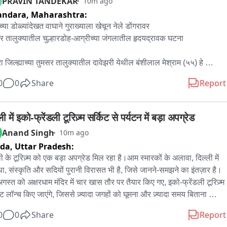
PRAVIN TANDEKAR
10m ago
ल अकाउंट चालवणे हा देखील गुन्हा आहे.

andara,
Maharashtra:
र फसवणूक टाळा आणि सतर्क रहा.
च्या डोळ्यांदेखत वाघाने गुराख्याला खेचून नेले डोंगरावर

र तालुक्यातील चुल्हारडोह-आग्रीच्या जंगलातील हृदयद्रावक घटना 

रा जिल्ह्याच्या तुमसर तालुक्यातील दावेझरी येथील बंशीलाल मेश्राम (५५) हे 
ीप्रमाणे आपल्या पत्नीसोबत गावाजवळील चुल्हारडोह-आग्रच्या जंगलात गायी-म्हशी 
0
0
Share
Report
यासाठी घेऊन गेले होते. जनावरं चरत असताना, अचानक वाघाने हल्ला केला व 
ात ओढत नेले. अंगावर काटा आणणारे आणि थरकाप उडवणारे दृश्य बंशीलाल 
या पत्नीच्या डोळ्यांदेखत घडले. डोळ्यांसमोर आपल्या आयुष्याचा सोबती मृत्यूच्या 
ली में इको-फ्रेंडली टूरिज़्म सर्किट से पर्यटन में बड़ा अपग्रेड
यात ओढला. पत्नी आरडा ओरड करत गावात आली सर्व घटनेची माहिती 
Anand Singh
10m ago
ऱ्यांना दिली. मग याची माहित वनविभागाला देण्यात आली. वनविभागाची टीम 
ida,
Uttar Pradesh:
स्थळी दाखल होत. शोध मोहीम सुरू केली. अखेर काही अंतरावर बंशीलाल याचा 
ली के टूरिज़्म को एक बड़ा अपग्रेड मिल रहा है।आम स्मारकों के अलावा, दिल्ली में 
ेह आढळून आला. या घटनेमुळे परिसरात भीतीचे वातावरण पसरले आहे....
ा, संस्कृति और सदियों पुरानी विरासत भी है, जिसे जानने-समझने का इंतज़ार है।
गस्त को अक्षरधाम मंदिर में चार खास तौर पर तैयार किए गए, इको-फ्रेंडली टूरिज़्म 
िट लॉन्च किए जाएंगे, जिससे ज़्यादा जगहों को घूमना और ज़्यादा समय बिताना 
 हो जाएगा।12 अगस्त को, मैं इन्फ्लुएंसर्स को इन अनजाने सर्किट का अनुभव 
0
0
Share
Report
 और दिल्ली की टूरिज़्म की इस शानदार नई कहानी को दुनिया तक पहुँचाने के लिए 