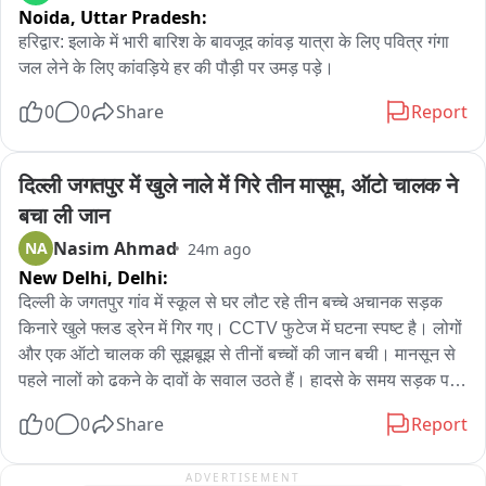
Noida,
Uttar Pradesh:
बैरक पहुंचा, जहां उसने फिर गोलीबारी की। इस हमले में SI राम नवल सिंह 
यादव की मौके पर ही मौत हो गई, जबकि ASI माने गोबिंद के पैर में गोली 
हरिद्वार: इलाके में भारी बारिश के बावजूद कांवड़ यात्रा के लिए पवित्र गंगा 
लगने से वे घायल हो गए। बाद में आरोपी ASI ने उसी राइफल से स्वयं को 
जल लेने के लिए कांवड़िये हर की पौड़ी पर उमड़ पड़े।
गोली मारकर आत्महत्या कर ली। शहीद विष्णु बघेल के निधन से क्षेत्र में शोक 
0
0
Share
Report
की लहर दौड़ गई थी। शहीद विष्णु बघेल का तिरंगे में लिपटा पार्थिव शरीर 
आज उनके पारंपरिक गांव भीकेवाड़ा (शेरपार) पहुंचा, जहां उनके अंतिम दर्शन 
के लिए क्षेत्र के कई जनप्रतिनिधि और हजारों की संख्या में लोग पहुंचे। 
दिल्ली जगतपुर में खुले नाले में गिरे तीन मासूम, ऑटो चालक ने 
उनके पार्थिव शरीर को CRPF के सजे धजे वाहन पर रखकर क्षेत्र भ्रमण 
बचा ली जान
उपरांत मोक्षधाम पहुंचा, जहां CRPF के जवानों ने उन्हें गार्ड ऑफ ऑनर 
Nasim Ahmad
NA
24m ago
दिया। इसके बाद पूरे राजकीय सम्मान के साथ उनका अंतिम संस्कार किया 
New Delhi,
Delhi:
गया।
दिल्ली के जगतपुर गांव में स्कूल से घर लौट रहे तीन बच्चे अचानक सड़क 
किनारे खुले फ्लड ड्रेन में गिर गए। CCTV फुटेज में घटना स्पष्ट है। लोगों 
और एक ऑटो चालक की सूझबूझ से तीनों बच्चों की जान बची। मानसून से 
पहले नालों को ढकने के दावों के सवाल उठते हैं। हादसे के समय सड़क पर 
ट्रैफिक जाम था; मौके पर मौजूद लोगों ने नाले से बच्चों को बाहर निकाला। 
0
0
Share
Report
प्रशासन की तैयारी पर सवाल उठते हैं क्योंकि राजधानी में कई फ्लड ड्रेन 
अभी भी खुले हैं। तीनों बच्चों को समय रहते बाहर निकाल लेने से बड़ी 
ADVERTISEMENT
दुर्घटना टल गई।