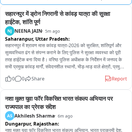
सहारनपुर में ड्रोन निगरानी से कांवड़ यात्रा की सुरक्षा 
हाईटेक, शांति पूर्ण
NEENA JAIN
NJ
5m ago
Saharanpur,
Uttar Pradesh:
सहारनपुर में श्रावण मास कांवड़ यात्रा-2026 को सुरक्षित, शांतिपूर्ण और 
सुव्यवस्थित ढंग से संपन्न कराने के लिए पुलिस ने सुरक्षा व्यवस्था को पूरी 
तरह हाईटेक बना दिया है। वरिष्ठ पुलिस अधीक्षक के निर्देशन में जनपद के 
सभी प्रमुख कांवड़ मार्गों, संवेदनशील स्थानों, भीड़-भाड़ वाले क्षेत्रों, प्रमुख 
चौराहों और शिविर स्थलों पर ड्रोन कैमरों के माध्यम से लगातार हवाई 
0
0
Share
Report
निगरानी की जा रही है। ड्रोन से मिलने वाली लाइव फुटेज पर पुलिस 
कंट्रोल रूम और फील्ड में तैनात अधिकारी लगातार नजर बनाए हुए हैं। 
इसके जरिए भीड़ की स्थिति, यातायात व्यवस्था, संदिग्ध गतिविधियों और 
नशा मुक्त युवा फॉर विकसित भारत संकल्प अभियान पर 
कानून-व्यवस्था से जुड़ी किसी भी स्थिति की रियल टाइम मॉनिटरिंग की जा 
राज्यपाल का प्रेरक संदेश
रही है। यदि कहीं भी अधिक भीड़, जाम, संदिग्ध व्यक्ति या کوئی آپात 
Akhilesh Sharma
AS
6m ago
स्थिति दिखाई देती है तो संबंधित पुलिस बल को तुरंत मौके पर भेजकर 
Dungarpur,
Rajasthan:
आवश्यक कार्रवाई कराई जा रही है। पुलिस का कहना है कि ड्रोन सर्विलांस 
से न केवल श्रद्धालुओं की सुरक्षा मजबूत हुई है, बल्कि यातायात संचालन और 
नशा मुक्त युवा फॉर विकसित भारत संकल्प अभियान, भारत पराक्रमी देश, 