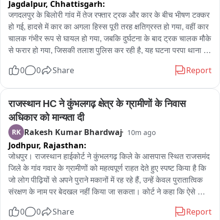
Jagdalpur,
Chhattisgarh:
परिजनों के अनुसार किशोर पिछले कुछ दिनों से मानसिक तनाव में था। 
जगदलपुर के बिलोरी गांव में तेज रफ्तार ट्रक और कार के बीच भीषण टक्कर 
परिवार ने उससे कई बार वजह जानने की कोशिश की, लेकिन उसने कुछ नहीं 
हो गई, हादसे में कार का अगला हिस्स पूरी तरह क्षतिग्रस्त हो गया, वहीं कार 
बताया। पुलिस ने शव को कब्जे में लेकर पंचनामा भरने के बाद पोस्टमार्टम के 
चालक गंभीर रूप से घायल हो गया, जबकि दुर्घटना के बाद ट्रक चालक मौके 
लिए भेज दिया है।

से फरार हो गया, जिसकी तलाश पुलिस कर रही है, यह घटना परपा थाना 
क्षेत्र के बिलोरी गांव में हुई।
0
0
Share
Report
ग्रामीणों के बीच चर्चा है कि किशोर का गांव की एक लड़की से प्रेम प्रसंग 
था और परिवार के विरोध के चलते वह तनाव में था। हालांकि, पुलिस ने इस 
संबंध में अभी किसी भी कारण की आधिकारिक पुष्टि नहीं की है और सभी 
राजस्थान HC ने कुंभलगढ़ क्षेत्र के ग्रामीणों के निवास 
पहलुओं पर जांच जारी है।
अधिकार को मान्यता दी
Rakesh Kumar Bhardwaj
RK
10m ago
Jodhpur,
Rajasthan:
जोधपुर। राजस्थान हाईकोर्ट ने कुंभलगढ़ किले के आसपास स्थित राजसमंद 
जिले के गांव गवार के ग्रामीणों को महत्वपूर्ण राहत देते हुए स्पष्ट किया है कि 
जो लोग पीढ़ियों से अपने पुराने मकानों में रह रहे हैं, उन्हें केवल पुरातात्विक 
संरक्षण के नाम पर बेदखल नहीं किया जा सकता। कोर्ट ने कहा कि ऐसे 
ग्रामीण अपने पुराने मकानों की मरम्मत करा सकते हैं तथा मौजूदा ढांचे पर 
0
0
Share
Report
परिवार की आवश्यकता के अनुसार अतिरिक्त निर्माण भी कर सकेंगे, लेकिन 