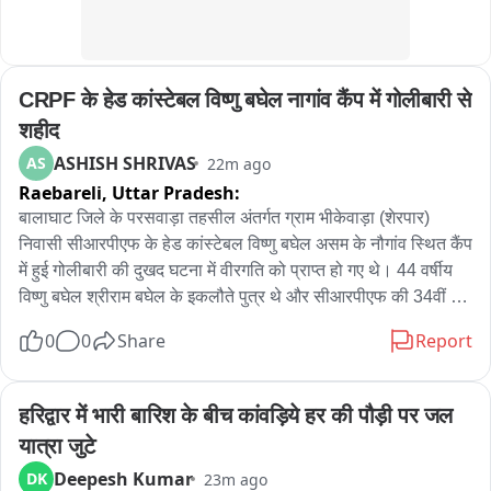
CRPF के हेड कांस्टेबल विष्णु बघेल नागांव कैंप में गोलीबारी से 
शहीद
ASHISH SHRIVAS
AS
22m ago
Raebareli,
Uttar Pradesh:
बालाघाट जिले के परसवाड़ा तहसील अंतर्गत ग्राम भीकेवाड़ा (शेरपार) 
निवासी सीआरपीएफ के हेड कांस्टेबल विष्णु बघेल असम के नौगांव स्थित कैंप 
में हुई गोलीबारी की दुखद घटना में वीरगति को प्राप्त हो गए थे। 44 वर्षीय 
विष्णु बघेल श्रीराम बघेल के इकलौते पुत्र थे और सीआरपीएफ की 34वीं 
बटालियन में पदस्थ थे।

0
0
Share
Report
जानकारी अनुसार, 4 अगस्त की सुबह करीब 7 बजे 34 वीं बटालियन के 
नौगांव कैंप में गेट गार्ड ड्यूटी पर तैनात ASI बलानी प्रेमावरम ने गार्ड रूम से 
हरिद्वार में भारी बारिश के बीच कांवड़िये हर की पौड़ी पर जल 
इंसास राइफल उठाकर क्वार्टर गार्ड में अचानक फायरिंग शुरू कर दी। इस 
यात्रा जुटे
दौरान विष्णु बघेल के पेट में गोली लगी। उन्हें तत्काल अस्पताल ले जाया गया, 
Deepesh Kumar
DK
23m ago
लेकिन उपचार के दौरान उन्होंने दम तोड़ दिया। घटना के बाद आरोपी ASI 