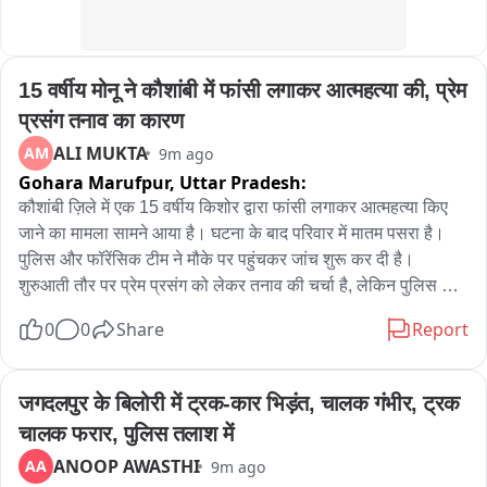
15 वर्षीय मोनू ने कौशांबी में फांसी लगाकर आत्महत्या की, प्रेम 
प्रसंग तनाव का कारण
ALI MUKTA
AM
9m ago
Gohara Marufpur,
Uttar Pradesh:
कौशांबी ज़िले में एक 15 वर्षीय किशोर द्वारा फांसी लगाकर आत्महत्या किए 
जाने का मामला सामने आया है। घटना के बाद परिवार में मातम पसरा है। 
पुलिस और फॉरेंसिक टीम ने मौके पर पहुंचकर जांच शुरू कर दी है। 
शुरुआती तौर पर प्रेम प्रसंग को लेकर तनाव की चर्चा है, लेकिन पुलिस सभी 
पहलुओं की जांच कर रही है।

0
0
Share
Report
कोखराज थाना क्षेत्र के नवादिया गांव में गुरुवार की शाम करीब 7 बजे 15 
वर्षीय मोनू पुत्र शीतल सिंहरौर ने घर के कमरे में फांसी लगाकर आत्महत्या 
जगदलपुर के बिलोरी में ट्रक-कार भिड़ंत, चालक गंभीर, ट्रक 
कर ली। काफी देर तक कमरे का दरवाजा नहीं खुलनेपर परिजनों ने देखा तो 
चालक फरार, पुलिस तलाश में
किशोर फंदे से लटका मिला। घटना की सूचना मिलते ही भरवारी चौकी 
ANOOP AWASTHI
AA
9m ago
पुलिस और फॉरेंसिक टीम मौके पर पहुंची और साक्ष्य जुटाए।
