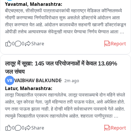
Yavatmal,
Maharashtra:
आणि दुसऱ्या हाताने त्याच्या छातीवर जोरदार फाईट मारली.. जोरदारा दणका 
बसताच बिबट्याने तेथून धूम ठोकली.. या झटापटीत रमेश पवार याच्या 
बीएचएमएस, सीसीएमपी पात्रताधारकांची महाराष्ट्र मेडिकल कौन्सिलमध्ये 
खांद्याला बिबट्याच्या नखांचे ओरखडे पडले आहेत.. रमेश पवार याने 
नोंदणी करण्याच्या निर्णयाविरोधात सुरू असलेले डॉक्टरांचे आंदोलन आता 
दाखवलेल्या धाडसाचे सर्वत्र कौतुक होत आहे..

तीव्र करण्यात येत आहे. आंदोलन कालावधीत सहभागी खाजगी डॉक्टरांकडून 
ओपीडी तसेच अत्यावश्यक सेवेतूनही माघार घेण्याचा निर्णय घेण्यात आला 
गेल्या काही दिवसांपासून साकुरी परिसरात बिबट्यांचा मुक्त संचार वाढला 
आहे. या आंदोलनाला इंडियन मेडिकल असोसिएशन आयएमए, मार्ड, 
0
0
Share
Report
आहे.. वन विभागाने लावलेल्या पिंजऱ्याला देखील बिबट्या हुलकावणी देत 
एएसएमआय तसेच विविध वैद्यकीय विद्यार्थी संघटना, निवासी डॉक्टर, 
असल्याचे मोबाईल कॅमेऱ्यात कैद झालयं.. बिबट्याच्या वाढत्या हल्ल्यांमुळे 
आंतरवसतिगृह डॉक्टर, असमी तसेच वैद्यकीय विद्यार्थी पाठींबा दिला आहे.  
नागरिकांमध्ये भितीचे वातावरण पसरले आहे..
आंदोलन कालावधीत डॉक्टरांकडून ओपीडी तसेच अत्यावश्यक सेवा बंद 
लातूर में सूखा: 145 जल परियोजनाओं में केवल 13.69% 
ठेवण्यात येणार आहे त्यामुळे रुग्णसेवा प्रभावित होणार आहे.
जल संचय
VAIBHAV BALKUNDE
VB
2m ago
Latur,
Maharashtra:
लातूर जिल्ह्यातील प्रकल्प तहानलेलेच. लातूर पावसाळ्याचे दोन महिने संपले 
आहेत, जून कोरडा गेला. जुलै महिन्यात तरी पाऊस पडेल, असे अपेक्षित होते. 
पण तसा पाऊस झाला नाही. हे दोन्ही महिने सर्वसाधारण पावसाचे गेले आहेत. 
त्यामुळे जिल्ह्यातील प्रकल्प तहानलेलेच आहेत. शहराला पाणीपुरवठा 
करणाऱ्या मांजरा धरणात १६ टक्के उपयुक्त पाणीसाठा उरला आहे. 
0
0
Share
Report
जिल्ह्याच्या दृष्टीने महत्त्वाचे असलेले दोन मोठे, आठ मध्यम व १३५ लघू अशा 