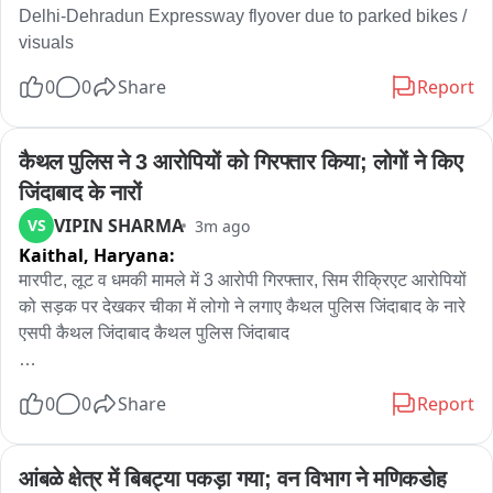
Delhi-Dehradun Expressway flyover due to parked bikes / 
visuals
0
0
Share
Report
कैथल पुलिस ने 3 आरोपियों को गिरफ्तार किया; लोगों ने किए 
जिंदाबाद के नारों
VIPIN SHARMA
VS
3m ago
Kaithal,
Haryana:
मारपीट, लूट व धमकी मामले में 3 आरोपी गिरफ्तार, सिम रीक्रिएट आरोपियों 
को सड़क पर देखकर चीका में लोगो ने लगाए कैथल पुलिस जिंदाबाद के नारे 
एसपी कैथल जिंदाबाद कैथल पुलिस जिंदाबाद

कैथल पुलिस ने एक बार फिर त्वरित और सख्त कार्रवाई का परिचय देते हुए 
0
0
Share
Report
मारपीट, लूट और जान से मारने की धमकी के मामले में बड़ी सफलता हासिल 
की है। थाना चीका प्रभारी एसआई प्रवीण कुमार के नेतृत्व में थाना चीका, 
सीआईए-1, सीआई चीका और थाना गुहला की संयुक्त टीम ने हरदीप, 
आंबळे क्षेत्र में बिबट्या पकड़ा गया; वन विभाग ने मणिकडोह 
कुलदीप और बलजीत को गिरफ्तार कर लिया। पुलिस के अनुसार, 1 अगस्त 