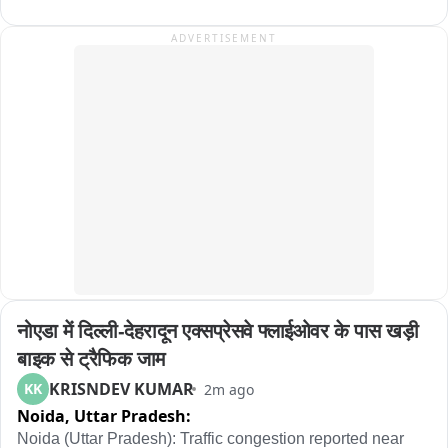
एकूण १४५ प्रकल्पांत सध्या १३.६९ टक्के उपयुक्त पाणीसाठा आहे. त्यामुळे 
ADVERTISEMENT
जिल्ह्याला आता मोठ्या पावसाची गरज आहे. याचच आढावा घेतला आहे आमचे 
प्रतिनिधी वैभव बालकुंदे यांनी....
नोएडा में दिल्ली-देहरादून एक्सप्रेसवे फ्लाईओवर के पास खड़ी 
बाइक से ट्रैफिक जाम
KRISNDEV KUMAR
KK
2m ago
Noida,
Uttar Pradesh:
Noida (Uttar Pradesh): Traffic congestion reported near 