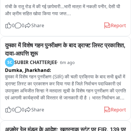
रांची के रातु रोड में की गई छापेमारी...भारी मात्रा में नकली पनीर, देसी घी 
और क्रीम सहित खोवा किया गया जप्त

0
0
Share
Report
मामले में रांची के खाद्य सुरक्षा  विभाग के मनोज कुमार फ़ूड सेफ्टी अफसर के 
साथ सजल श्रीवास्तव,शिव नंदन यादव सहित कई अधिकारी मौजूद

दुमका में विशेष गहन पुनरीक्षण के बाद ड्राफ्ट लिस्ट प्रकाशित, 
खाद्य सुरक्षा मानक अधिनियम, 2006 (FSSAI-2006) की सुसंगत धाराओं 
दावा-आपत्ति शुरू
के तहत मामले में करवाई जारी

SUBIR CHATTERJEE
SC
6m ago
Dumka,
Jharkhand:
छापेमारी के दौरान लगभग 800 KG पनीर जप्त

दुमका में विशेष गहन पुनरीक्षण (SIR) की चली प्रक्रिया के बाद सभी बूथों में 
रातु रोड रतन लाल कॉम्पेक्स में चल रही है छापेमारी

ड्राफ्ट लिस्ट का प्रकाशन कर दिया गया है जिले निर्वाचन पदाधिकारी एवं 
उपायुक्त अभिजीत सिन्हा ने मतदाता सूची के विशेष गहन पुनरीक्षण की प्रगति 
छापेमारी में भारी मात्रा में नकली पनीर की खेप बरामद

एवं आगामी कार्यक्रमों की विस्तार से जानकारी दी है । भारत निर्वाचन आयोग 
एवं झारखंड के मुख्य निर्वाचन पदाधिकारी के निर्देश पर दुमका जिले के चारों 
0
0
Share
Report
जांच में सैंपल पाए गए फेल,राजधानी में सेहत के साथ बड़ा खिलवाड़
विधानसभा क्षेत्रों में मतदाता सूची का विशेष गहन पुनरीक्षण कार्य निर्धारित 
कार्यक्रम के अनुसार संचालित किया गया है।उपायुक्त ने कहा कि प्रारूप 
मतदाता सूची का प्रकाशन कर दिया गया है और इसी के साथ 05 अगस्त से 
अजमेर रेल मंडल के आदेश: खतरनाक स्टंट पर FIR, 139 पर 