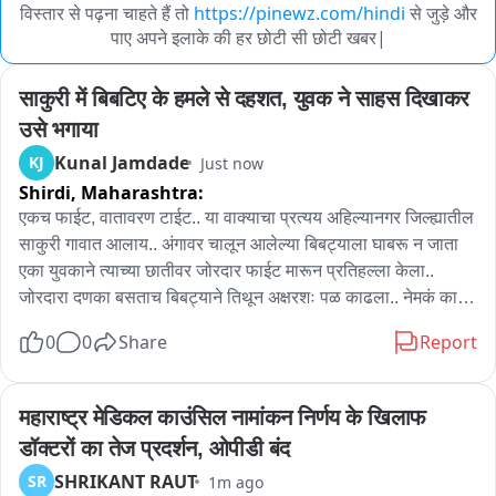
विस्तार से पढ़ना चाहते हैं तो
https://pinewz.com/hindi
से जुड़े और
पाए अपने इलाके की हर छोटी सी छोटी खबर|
साकुरी में बिबटिए के हमले से दहशत, युवक ने साहस दिखाकर 
उसे भगाया
Kunal Jamdade
KJ
Just now
Shirdi,
Maharashtra:
एकच फाईट, वातावरण टाईट.. या वाक्याचा प्रत्यय अहिल्यानगर जिल्ह्यातील 
साकुरी गावात आलाय.. अंगावर चालून आलेल्या बिबट्याला घाबरू न जाता 
एका युवकाने त्याच्या छातीवर जोरदार फाईट मारून प्रतिहल्ला केला.. 
जोरदारा दणका बसताच बिबट्याने तिथून अक्षरशः पळ काढला.. नेमकं काय 
घडलं बघूया...

0
0
Share
Report
राहाता तालुक्यातील साकुरी गावात लक्ष्मण रोहम यांची द्राक्षबाग आहे.. 
शेतीची देखरेख करण्यासाठी शेतमजूर रमेश पवार हा युवक आपल्या कुटुंबासह 
महाराष्ट्र मेडिकल काउंसिल नामांकन निर्णय के खिलाफ 
तिथे राहतो.. रात्रीच्या सुमारास रमेश पवार हा लघुशंकेसाठी घराबाहेर आला 
डॉक्टरों का तेज प्रदर्शन, ओपीडी बंद
असता, अंधारात दबा धरून बसलेल्या बिबट्याने त्याच्यावर अचानक हल्ला 
SHRIKANT RAUT
SR
1m ago
चढवला.. रमेश याने प्रसंगावधान राखत एका हाताने बिबट्याचा पाय पकडला 