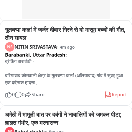
गुलचप्पा कलां में जर्जर दीवार गिरने से दो मासूम बच्चों की मौत, 
तीन घायल
NITIN SRIVASTAVA
NS
4m ago
Barabanki,
Uttar Pradesh:
ब्रेकिंग बाराबंकी - 

दरियाबाद कोतवाली क्षेत्र के गुलचप्पा कलां (अलियाबाद) गांव में सुबह हुआ 
एक दर्दनाक हादसा。

0
0
Share
Report
मदरसे पढ़ने जा रहे बच्चों पर गली में स्थित जर्जर ईंट की दीवार अचानक 
भरभराकर गिर गई。

अमेठी में मामूली बात पर दबंगों ने नाबालिगों को जमकर पीटा; 
इस हादसे में दो मासूम बच्चों की मौके पर ही मौत हो गई。

हालत गंभीर, एक मरनासन्न
Rahul shukla
RS
5m ago