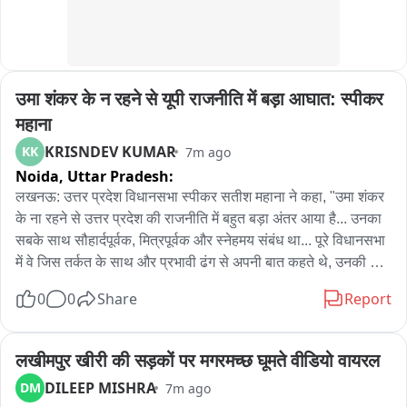
उमा शंकर के न रहने से यूपी राजनीति में बड़ा आघात: स्पीकर 
महाना
KRISNDEV KUMAR
KK
7m ago
Noida,
Uttar Pradesh:
लखनऊ: उत्तर प्रदेश विधानसभा स्पीकर सतीश महाना ने कहा, "उमा शंकर 
के ना रहने से उत्तर प्रदेश की राजनीति में बहुत बड़ा अंतर आया है... उनका 
सबके साथ सौहार्दपूर्वक, मित्रपूर्वक और स्नेहमय संबंध था... पूरे विधानसभा 
में वे जिस तर्कत के साथ और प्रभावी ढंग से अपनी बात कहते थे, उनकी कही 
हुई बात की चर्चा होती थी... उनके द्वारा विधानसभा में जब कोई बात कही 
0
0
Share
Report
जाती थी तो उसके बारे में पूरे विधानसभा में संज्ञान लिया जाता था और समाज 
में सकारात्मक संदेश जाता था... जनता के बीच उनका जमीनी जुड़ाव था... 
उमा शंकर के न रहने से मैं स्वयं बहुत दुखी हूं... भगवान से प्रार्थना है कि वे 
लखीमपुर खीरी की सड़कों पर मगरमच्छ घूमते वीडियो वायरल
उन्हें अपने चरणों में स्थान दें..."
DILEEP MISHRA
DM
7m ago