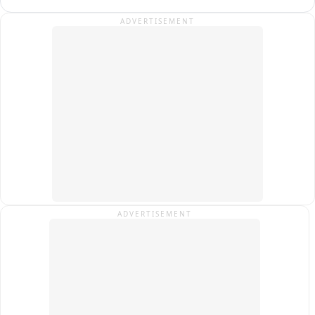
जिला अस्पताल रोड सहित कई कॉलोनियों में जलभराव, लोगों की बढ़ी 
ADVERTISEMENT
परेशानी,

लगातार बारिश से निचले इलाकों में जलभराव, प्रशासन की व्यवस्थाओं पर 
उठे सवाल
ADVERTISEMENT