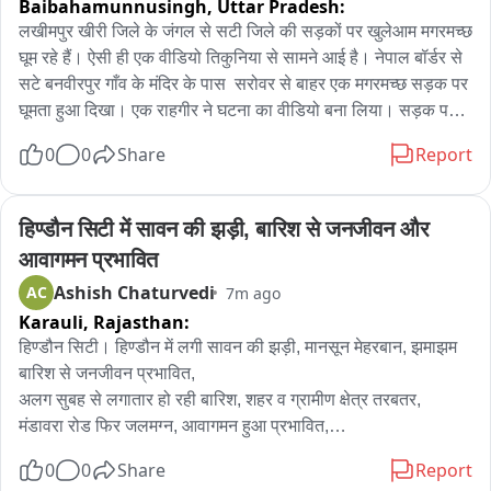
Baibahamunnusingh,
Uttar Pradesh:
लखीमपुर खीरी जिले के जंगल से सटी जिले की सड़कों पर खुलेआम मगरमच्छ 
घूम रहे हैं। ऐसी ही एक वीडियो तिकुनिया से सामने आई है। नेपाल बॉर्डर से 
सटे बनवीरपुर गाँव के मंदिर के पास  सरोवर से बाहर एक मगरमच्छ सड़क पर 
घूमता हुआ दिखा। एक राहगीर ने घटना का वीडियो बना लिया। सड़क पर 
मटरगश्ती करता मगरमच्छ का वीडियो सोशल मीडिया पर तेजी से वायरल हो 
0
0
Share
Report
रहा है।
हिण्डौन सिटी में सावन की झड़ी, बारिश से जनजीवन और 
आवागमन प्रभावित
Ashish Chaturvedi
AC
7m ago
Karauli,
Rajasthan:
हिण्डौन सिटी। हिण्डौन में लगी सावन की झड़ी, मानसून मेहरबान, झमाझम 
बारिश से जनजीवन प्रभावित,

अलग सुबह से लगातार हो रही बारिश, शहर व ग्रामीण क्षेत्र तरबतर,

मंडावरा रोड फिर जलमग्न, आवागमन हुआ प्रभावित,

कटरा बाजार से सराफा बाजार तक सड़कों पर भरा पानी,

0
0
Share
Report
रेलवे ओवरब्रिज के दोनों ओर स्टेशन मार्ग डूबे, वाहन रेंगते नजर आए,
