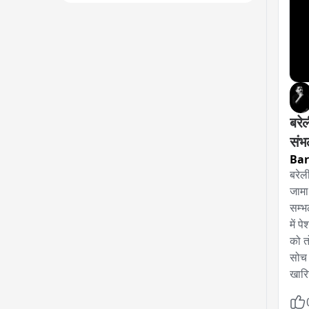
बरेल
संभ
Bar
बरेली
जामा 
सम्भ
में प
को त
सोच 
खारि