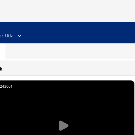
ADVERTISEMENT
Noida, Gautam Buddha Nagar, Uttar Pradesh
k
243001