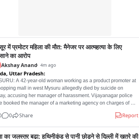
 जुट गई। घटना की सूचना मिलते ही बिदुपुर थाना पुलिस मौके पर पहुंची और पूरे 
े की जांच शुरू कर दी।वहीं, घटना की जानकारी मिलने के बाद नगर थाना अध्यक्ष 
दर कुमार भी सदर अस्पताल पहुंचे और घायल राहुल कुमार तथा उनके परिजनों से 
 की जानकारी ली।फिलहाल पुलिस पूरे मामले की जांच में जुटी है और गोलीबारी 
सली वजह के साथ-साथ घटना में शामिल अन्य आरोपियों की तलाश की जा रही 
ूर में प्रमोटर महिला की मौत: मैनेजर पर आत्महत्या के लिए 
ाने का आरोप
Akshay Anand
4m ago
ida,
Uttar Pradesh:
URU: A 42-year-old woman working as a product promoter at 
hopping mall in west Mysuru allegedly died by suicide on 
day, accusing her manager of harassment. Vijayanagar police 
e booked the manager of a marketing agency on charges of 
tment of suicide under the provisions of the Bharatiya Nyaya 
0
0
Share
Report
ita (BNS). Nageshwari, a resident of Hinkal, left behind a 
ide note in which she alleged that her manager, Dolly, who 
itored her work from Bengaluru, harassed her by forcing her to 
ा का जलस्तर बढ़ा: हथिनीकुंड से पानी छोड़ने से दिल्ली में खतरे की 