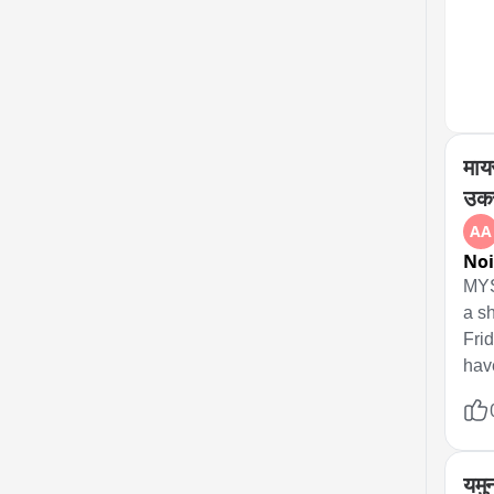
भीड़
मामल
सिकं
घटना
की अ
है।
मायस
उकस
AA
No
MYS
a s
Fri
hav
abe
Sanh
suic
mon
यमुन