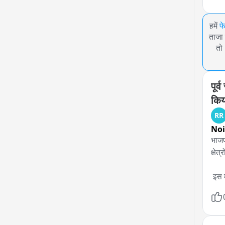
हमें
फ
ताजा 
तो
पूर्
किय
RR
No
भाजपा
क्षेत
 इस 
सदस्
 भाजप
प्रभ