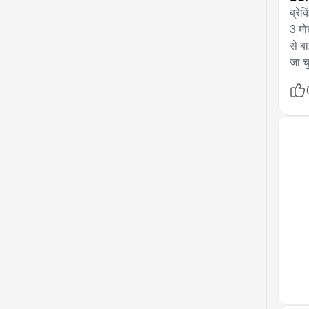
ब्रेक
3 मो
से ब
जा च
गिरफ्
कार्र