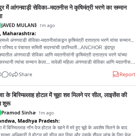
पुर में आंगनवाड़ी सेविका–मदतनीस ने कृषिमंत्री भरणे का सम्मान 
ा
JAVED MULANI
1m ago
,
Maharashtra:
ूरमध्ये अंगणवाडी सेविका-मदतनीसांकडून कृषिमंत्री दत्तात्रय भरणे यांचा सन्मान... 
हा परिषद व पंचायत समिती सदस्यांची उपस्थिती...ANCHOR :इंदापूर 
क्यातील अंगणवाडी सेविका आणि मदतनीसांनी कृषिमंत्री दत्तात्रय भरणे यांच्या 
सस्थानी त्यांचा सन्मान केला... यावेळी महिला अंगणवाडी सेविका आणि मदतनीस 
या संख्येने उपस्थित होत्या... या कार्यक्रमाला जिल्हा परिषद सदस्य तसेच पंचायत 
0
0
Share
Report
ी सदस्यांचीही उपस्थिती होती...
वा के बिस्मिल्लाह होटल में चूहा शव मिलने पर सील, लाइसेंस की 
 शुरू
Pramod Sinha
1m ago
andwa,
Madhya Pradesh:
 में बिस्मिल्लाह नॉन वेज होटल के खाने में मरे हुए चूहे के अवशेष मिलने के बाद 
य सुरक्षा अधिकारी ने होटल को सील कर दिया और उसके सैंपल जांच के लिए भेज 