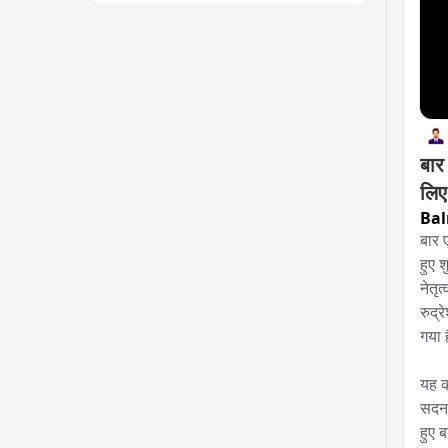
बार 
लिए
Ba
बार 
हुए 
नेतृत
रुद्
गया ह
​यह 
सदन 
हुए 