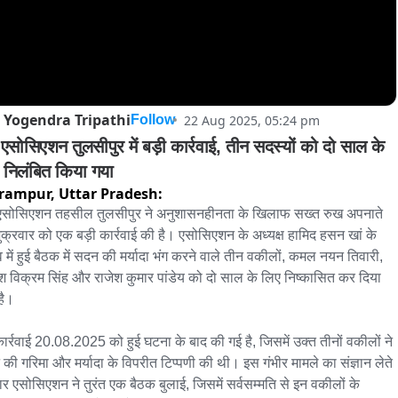
Yogendra Tripathi
22 Aug 2025, 05:24 pm
Follow
एसोसिएशन तुलसीपुर में बड़ी कार्रवाई, तीन सदस्यों को दो साल के 
 निलंबित किया गया
lrampur,
Uttar Pradesh:
एसोसिएशन तहसील तुलसीपुर ने अनुशासनहीनता के खिलाफ सख्त रुख अपनाते 
शुक्रवार को एक बड़ी कार्रवाई की है। एसोसिएशन के अध्यक्ष हामिद हसन खां के 
्व में हुई बैठक में सदन की मर्यादा भंग करने वाले तीन वकीलों, कमल नयन तिवारी, 
रेश विक्रम सिंह और राजेश कुमार पांडेय को दो साल के लिए निष्कासित कर दिया 
ै।

कार्रवाई 20.08.2025 को हुई घटना के बाद की गई है, जिसमें उक्त तीनों वकीलों ने 
की गरिमा और मर्यादा के विपरीत टिप्पणी की थी। इस गंभीर मामले का संज्ञान लेते 
बार एसोसिएशन ने तुरंत एक बैठक बुलाई, जिसमें सर्वसम्मति से इन वकीलों के 