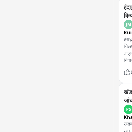
इंदा
किय
JM
Rui
इंदाप
जिल्
तालु
निवा
मोठ्
समित
खंड
जांच
PS
Kh
खंडवा
खाद्