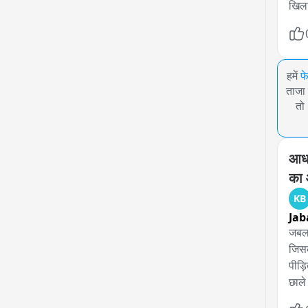
खिला
हमें
फ
ताजा 
तो
आधा
का
KB
Jab
जबलप
जिसक
पीड़
छाले 
अंदर