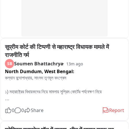
এক প্রভাবশালী তৃণমূল নেতার সঙ্গে যোগাযোগ ছিল। অভিযোগ, সেই প্রভাব 
খাটিয়েই প্রায় ১০–১২ বছর আগে কিছু তৃণমূল নেতার সহায়তায় তিনি নদীর চরের জমি 
দখলে নিয়ে সেখানে রিসোর্ট নির্মাণ করেন। তবে এই অভিযোগের স্বাধীনভাবে সত্যতা 
যাচাই করা সম্ভব হয়নি এবং এ বিষয়ে সংশ্লিষ্ট ব্যক্তিদের কোনো প্রতিক্রিয়া পাওয়া 
যায়নি।
सुप्रीम कोर्ट की टिप्पणी से महाराष्ट्र विधायक मामले में 
राजनीति गर्म
Soumen Bhattachrya
SB
13m ago
North Dumdum,
West Bengal:
কল্যান বন্দোপাধ্যায়, সাংসদ তৃণমূল কংগ্ৰেস

১) মহারাষ্ট্রের বিধায়কদের নিয়ে মামলায় সুপ্রিম কোর্টের পর্যবেক্ষণ নিয়ে

সুভাষ দেশাইয়ের কেসেই বলে দেওয়া ছিল যে লেজিসলেটিভ পার্টির ইচ্ছাটাই আসল নয় 
0
0
Share
Report
পলিটিকাল পার্টির ইচ্ছাটাই আসল। লেজিসেটিভ পার্টির লিডারের কাজ হচ্ছে 
পলিটিক্যাল পার্টির যে ডিসিশন সেটাকে কার্যকর করা। নিজস্ব কোন ডিসিশন নেই 
কারণ এ বিধায়করা জিতে আছে পার্টির নাম করে পার্টির এজেন্ডা থাকে তার ভিত্তিতে 