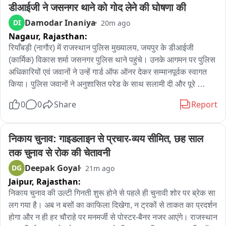
आधार पर विद्यापतिनगर थाना एवं मोहनपुर थाना की संयुक्त कार्रवाई में उसे 
डीआईजी ने जसनगर थाने को गोद लेने की घोषणा की
गिरफ्तार किया गया। घटना के संबंध में सर्किल इंस्पेक्टर पिंकी प्रसाद का 
Damodar Inaniya
DI
20m ago
कहना है कि गिरफ्तार अभियुक्त को न्यायिक हिरासत में जेल भेज दिया गया 
Nagaur,
Rajasthan:
है।
रियाँबड़ी (नागौर) में राजस्थान पुलिस मुख्यालय, जयपुर के डीआईजी 
(कार्मिक) विकास शर्मा जसनगर पुलिस थाने पहुंचे। उनके आगमन पर पुलिस 
अधिकारियों एवं जवानों ने उन्हें गार्ड ऑफ ऑनर देकर सम्मानपूर्वक स्वागत 
किया। पुलिस जवानों ने अनुशासित परेड के साथ सलामी दी और पूरे 
कार्यक्रम का आयोजन गरिमामय वातावरण में संपन्न हुआ।

0
0
Share
Report
इस अवसर पर डीआईजी विकास शर्मा ने जसनगर पुलिस थाने को गोद लेने 
की घोषणा की। उन्होंने कहा कि थाने को आधुनिक सुविधाओं से सुसज्जित 
निकाय चुनाव: गाइडलाइन से प्रचार-व्यय सीमित, छह साल 
कर एक आदर्श पुलिस थाना बनाया जाएगा। साथ ही पुलिसकर्मियों के लिए 
तक चुनाव से रोक की चेतावनी
बेहतर कार्य वातावरण और आमजन को अधिक सुविधाजनक एवं पारदर्शी 
Deepak Goyal
DG
21m ago
पुलिस सेवाएं उपलब्ध कराने पर जोर दिया। उन्होंने कहा कि पुलिस और 
Jaipur,
Rajasthan:
जनता के बीच विश्वास एवं समन्वय को मजबूत करना समय की आवश्यकता 
है।

निकाय चुनाव की उल्टी गिनती शुरू होने से पहले ही चुनावी शोर पर ब्रेक सा 
लग गया है। अब न बसों का काफिला दिखेगा, न ट्रकों से ताकत का प्रदर्शन 
इस दौरान मेड़ता पुलिस उपाधीक्षक (डीवाईएसपी) रामकरण सिंह मलिंडा, 
होगा और न ही हर चौराहे पर मनमर्जी से पोस्टर-बैनर नजर आएंगे। राजस्थान 