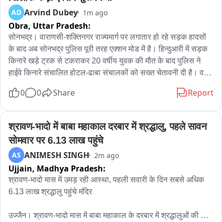
Arvind Dubey
AD
1m ago
Obra,
Uttar Pradesh:
सोनभद्र। वाराणसी-शक्तिनगर राज्यमार्ग पर लगातार हो रहे सड़क हादसों 
के बाद अब सोनभद्र पुलिस पूरी तरह एक्शन मोड में है। हिन्दुआरी में सड़क 
किनारे खड़े ट्रक से टकराकर 20 वर्षीय युवक की मौत के बाद पुलिस ने 
हाईवे किनारे संचालित होटल-ढाबा संचालकों को सख्त चेतावनी दी है। वहीं 
पुलिस अधीक्षक अभिषेक वर्मा ने जनपद की यातायात व्यवस्था की 
0
0
Share
Report
उच्चस्तरीय समीक्षा कर डार्क स्पॉट, अवैध पार्किंग, डग्गामार वाहनों, 
ओवरलोडिंग, अवैध हूटर-साइलेंसर और कांवड़ यात्रा की ट्रैफिक व्यवस्था 
को लेकर कड़े निर्देश दिए हैं।

श्रावण-भादो में बाबा महाकाल दरबार में श्रद्धालु, पहले सावन 
सोमवार पर 6.13 लाख पहुंचे
 लगातार हो रहे सड़क हादसों को देखते हुए सोनभद्र पुलिस अब दुर्घटनाओं 
ANIMESH SINGH
AS
2m ago
की जड़ तक पहुंचकर कार्रवाई में जुट गई है। पुलिस अधीक्षक अभिषेक वर्मा 
Ujjain,
Madhya Pradesh:
के निर्देश पर जहां पुलिस लाइन चुर्क में यातायात व्यवस्था को लेकर 
उच्चस्तरीय समीक्षा बैठक आयोजित की गई, वहीं रॉबर्ट्सगंज से सुकृत तक 
श्रावण-भादो मास में उमड़ रही आस्था, पहली सवारी के दिन सबसे अधिक 
हाईवे किनारे संचालित होटल और ढाबा संचालकों के साथ विशेष बैठक कर 
6.13 लाख श्रद्धालु पहुंचे मंदिर

सड़क पर भारी वाहनों की पार्किंग तत्काल बंद कराने के निर्देश दिए गए। 
बैठक में सीओ सिटी रणधीर मिश्रा और सीओ यातायात सुधीर कुमार ने साफ 
उज्जैन। श्रावण-भादो मास में बाबा महाकाल के दरबार में श्रद्धालुओं की 