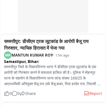
समस्तीपुर: डीसीएम ट्रक लूटकांड के आरोपी बैजू राय 
गिरफ्तार, न्यायिक हिरासत में भेजा गया
MANTUN KUMAR ROY
MK
17m ago
Samastipur,
Bihar:
समस्तीपुर जिले के विद्यापतिनगर थाना ने डीसीएम ट्रक लूटकांड के एक 
आरोपी को गिरफ्तार करने में सफलता हासिल की है। पुलिस ने मोहनपुर 
थाना के सहयोग से विद्यापतिनगर थाना कांड संख्या 169/25 के 
अप्राथमिकी अभियुक्त बैजू राय उर्फ बैजू बाबर, पिता हरदेव राय, निवासी 
ग्राम डुमरी दक्षिणी, थाना मोहनपुर, जिला समस्तीपुर को गिरफ्तार किया। 
0
0
Share
Report
पुलिस के अनुसार गिरफ्तार अभियुक्त 9 नवंबर 2025 को हुए डीसीएम ट्रक 
लूटकांड में वांछित था और लंबे समय से फरार चल रहा था। गुप्त सूचना के 