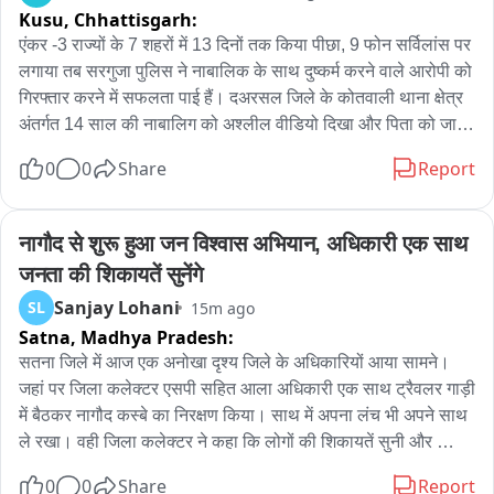
Kusu,
Chhattisgarh:
एंकर -3 राज्यों के 7 शहरों में 13 दिनों तक किया पीछा, 9 फोन सर्विलांस पर 
लगाया तब सरगुजा पुलिस ने नाबालिक के साथ दुष्कर्म करने वाले आरोपी को 
गिरफ्तार करने में सफलता पाई हैं। दअरसल जिले के कोतवाली थाना क्षेत्र 
अंतर्गत 14 साल की नाबालिग को अश्लील वीडियो दिखा और पिता को जान 
से मारने की धमकी देकर दुष्कर्म करने वाले आरोपी तरुण जायसवाल को 
0
0
Share
Report
पुलिस ने बिहार के पटना से उसकी एक महिला मित्र के साथ गिरफ्तार कर 
लिया है। आरोपी की गिरफ्तारी में पटना पुलिस ने सहयोग किया। आरोपी को 
गिरफ्तार करने पुलिस ने उसके परिवार के करीब 9 लोगों का फोन सर्विलांस 
नागौद से शुरू हुआ जन विश्वास अभियान, अधिकारी एक साथ 
पर लगाया था। इसी के आधार पर उसका सुराग मिला। दुष्कर्म की घटना 20 
जनता की शिकायतें सुनेंगे
जुलाई की रात की है। घटना के बाद से ही आरोपी फरार हो गया था। आरोपी 
Sanjay Lohani
SL
15m ago
को पकड़ने के लिए दो विशेष टीम गठित की गई थी। दोनों टीमों ने पिछले 13 
Satna,
Madhya Pradesh:
दिनों से तीन राज्य और 7 से अधिक शहर और करीब 3000 किमी का सफर 
तय किया और आरोपी का पीछा करते हुए उस तक पहुंची। आरोपी झारखंड 
सतना जिले में आज एक अनोखा दृश्य जिले के अधिकारियों आया सामने। 
के देवघर में दो दिनों तक छिपा था, जैसे पुलिस वहां पहुंची, वह पहले ही होटल 
जहां पर जिला कलेक्टर एसपी सहित आला अधिकारी एक साथ ट्रैवलर गाड़ी 
छोड़ चुका था। इसके बाद वह पुरी और बाबाधाम भी गया। उसे 5 अगस्त 
में बैठकर नागौद कस्बे का निरक्षण किया। साथ में अपना लंच भी अपने साथ 
शाम पटना से गिरफ्तार किया। आरोपी परिवार वालों से बात करने के लिए 
ले रखा। वही जिला कलेक्टर ने कहा कि लोगों की शिकायतें सुनी और 
राह में चलते किसी भी व्यक्ति से फोन मांगकर घर पर फोन करता था। पुलिस 
निराकरण करने के निर्देश दिए। मध्यप्रदेश सरकार द्वारा जन विश्वास 
0
0
Share
Report