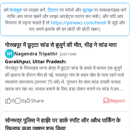
हमें
फेसबुक
पर लाइक करें,
ट्विटर
पर फॉलो और
यूट्यूब
पर सब्सक्राइब्ड करें
ताकि आप ताजा खबरें और लाइव अपडेट्स प्राप्त कर सकें| और यदि आप
विस्तार से पढ़ना चाहते हैं तो
https://pinewz.com/hindi
से जुड़े और
पाए अपने इलाके की हर छोटी सी छोटी खबर|
गोरखपुर में छुट्टा सांड से बुजुर्ग की मौत, भीड़ ने सांड मारा
Nagendra Tripathi
NT
Just now
Gorakhpur,
Uttar Pradesh:
गोरखपुर के पिपराइच थाना क्षेत्र में छुट्टा सांड के हमले में घायल एक बुजुर्ग 
की इलाज के दौरान मौत हो गई. यादवपुर गांव के बाहर खेत के पास रहने वाले 
रमाकांत उपाध्याय (लगभग 75 वर्ष) थे. गुरुवार देर शाम सांड उनकी फसल 
खराब कर रहा था; फसल बचाने के लिए डंडा लेकर भगाने पर सांड ने हमला 
कर दिया और दीवार में दबा दिया. प्राथमिक उपचार के बाद उन्हें मेडिकल 
0
0
Share
Report
कॉलेज रेफर किया गया, जहां शुक्रवार सुबह उनकी मौत हो गई. पुलिस शव 
पोस्टमार्टम के लिए भेज दी है. घटना से आहत लोगों ने पूरे इलाके में दहशत 
फैलाने वाले सांड को पिट-पीट कर मार डाला. गांव के अन्य छुट्ता पशुओं की 
सोनभद्र पुलिस ने हाईवे पर डार्क स्पॉट और अवैध पार्किंग के 
समस्या को लेकर लोग नाराज हैं.
खिलाफ कड़ा एक्शन शुरू किया