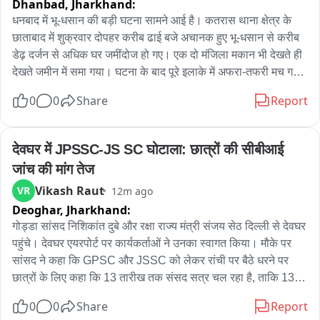
Dhanbad,
Jharkhand:
धनबाद में भू-धसान की बड़ी घटना सामने आई है। कतरास थाना क्षेत्र के 
छाताबाद में शुक्रवार दोपहर करीब ढाई बजे अचानक हुए भू-धसान से करीब 
डेढ़ दर्जन से अधिक घर जमींदोज हो गए। एक दो मंजिला मकान भी देखते ही 
देखते जमीन में समा गया। घटना के बाद पूरे इलाके में अफरा-तफरी मच गई। 
स्थानीय लोगों ने घरों और जमीन में फंसे लोगों को बाहर निकाला। हादसे में 
0
0
Share
Report
करीब आठ लोगों के घायल होने की बात कही जा रही हैं। जिनका इलाज 
अलग-अलग स्वास्थ्य केंद्रों में चल रहा है। वहीं घटना के बाद बीसीसीएल 
प्रबंधन के खिलाफ लोगों में भारी आक्रोश देखने को मिला। प्रत्यक्षदर्शियों 
देवघर में JPSSC-JS SC घोटाला: छात्रों की सीबीआई 
के अनुसार आज दोपहर करीब ढाई बजे स्थानीय कोयला खदान में ब्लास्टिंग 
जांच की मांग तेज
के कुछ ही देर बाद जमीन में तेज कंपन महसूस हुआ और देखते ही देखते बड़े 
Vikash Raut
VR
12m ago
क्षेत्र में जमीन फटने लगी। कई मकान अचानक धंस गए, जिससे लोगों में 
Deoghar,
Jharkhand:
चीख-पुकार मच गई। जान बचाने के लिए लोग घरों से बाहर भागने लगे। 
स्थानीय लोगों ने अपनी जान जोखिम में डालकर मलबे और धंसे हुए घरों से 
गोड्डा सांसद निशिकांत दुबे और रक्षा राज्य मंत्री संजय सेठ दिल्ली से देवघर 
लोगों को बाहर निकाला। हादसे में करीब 8 लोग घायल हुए हैं, जिन्हें इलाज 
पहुंचे। देवघर एयरपोर्ट पर कार्यकर्ताओं ने उनका स्वागत किया। मौके पर 
के लिए निजी अस्पतालों में भेजा गया है। सूचना मिलते ही पुलिस की टीम 
सांसद ने कहा कि GPSC और JSSC को लेकर रांची पर बैठे धरने पर 
मौके पर पहुंची और राहत एवं बचाव कार्य शुरू किया। घटना के बाद स्थानीय 
छात्रों के लिए कहा कि 13 तारीख तक संसद सत्र चल रहा है, ताकि 13 के 
लोगों का गुस्सा फूट पड़ा। लोगों का आरोप है कि खदान में लगातार की जा 
बाद से JPSSC, JSSC के छात्रों के साथ खुद आंदोलन पर बैठेंगे। उन्होंने 
0
0
Share
Report
रही ब्लास्टिंग और भूमिगत खनन के कारण इलाके में यह हादसा हुआ है। 
कहा कि संसद नहीं भी चल रहा है तो भी संसद परिसर में इस मुद्दे को हम लोग 